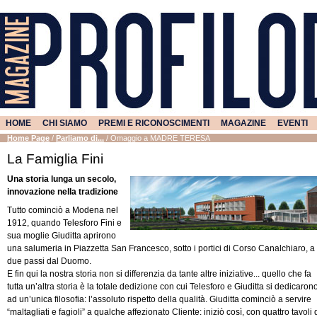
HOME
CHI SIAMO
PREMI E RICONOSCIMENTI
MAGAZINE
EVENTI
Home Page
/
Parliamo di...
/
Omaggio a MADRE TERESA
La Famiglia Fini
Una storia lunga un secolo,
innovazione nella tradizione
Tutto cominciò a Modena nel
1912, quando Telesforo Fini e
sua moglie Giuditta aprirono
una salumeria in Piazzetta San Francesco, sotto i portici di Corso Canalchiaro, a
due passi dal Duomo.
E fin qui la nostra storia non si differenzia da tante altre iniziative... quello che fa
tutta un’altra storia è la totale dedizione con cui Telesforo e Giuditta si dedicaron
ad un’unica filosofia: l’assoluto rispetto della qualità. Giuditta cominciò a servire
“maltagliati e fagioli” a qualche affezionato Cliente: iniziò così, con quattro tavoli 