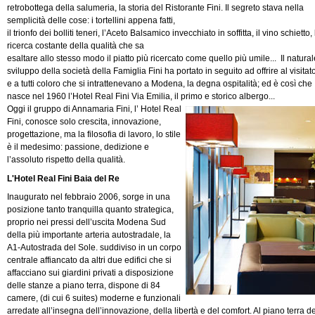
retrobottega della salumeria, la storia del Ristorante Fini. Il segreto stava nella
semplicità delle cose: i tortellini appena fatti,
il trionfo dei bolliti teneri, l’Aceto Balsamico invecchiato in soffitta, il vino schietto, 
ricerca costante della qualità che sa
esaltare allo stesso modo il piatto più ricercato come quello più umile... Il natural
sviluppo della società della Famiglia Fini ha portato in seguito ad offrire al visitat
e a tutti coloro che si intrattenevano a Modena, la degna ospitalità; ed è così che
nasce nel 1960 l’Hotel Real Fini Via Emilia, il primo e storico albergo...
Oggi il gruppo di Annamaria Fini, l’ Hotel Real
Fini, conosce solo crescita, innovazione,
progettazione, ma la filosofia di lavoro, lo stile
è il medesimo: passione, dedizione e
l’assoluto rispetto della qualità.
L'Hotel Real Fini Baia del Re
Inaugurato nel febbraio 2006, sorge in una
posizione tanto tranquilla quanto strategica,
proprio nei pressi dell’uscita Modena Sud
della più importante arteria autostradale, la
A1-Autostrada del Sole. suddiviso in un corpo
centrale affiancato da altri due edifici che si
affacciano sui giardini privati a disposizione
delle stanze a piano terra, dispone di 84
camere, (di cui 6 suites) moderne e funzionali
arredate all’insegna dell’innovazione, della libertà e del comfort. Al piano terra de