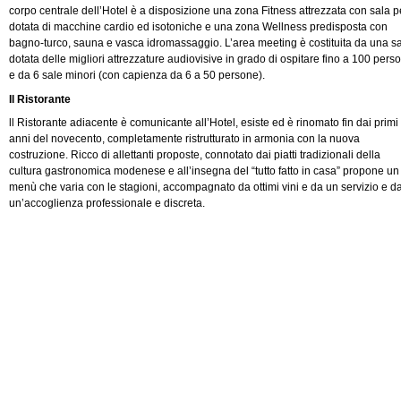
corpo centrale dell’Hotel è a disposizione una zona Fitness attrezzata con sala p
dotata di macchine cardio ed isotoniche e una zona Wellness predisposta con
bagno-turco, sauna e vasca idromassaggio. L’area meeting è costituita da una s
dotata delle migliori attrezzature audiovisive in grado di ospitare fino a 100 pers
e da 6 sale minori (con capienza da 6 a 50 persone).
Il Ristorante
ll Ristorante adiacente è comunicante all’Hotel, esiste ed è rinomato fin dai primi
anni del novecento, completamente ristrutturato in armonia con la nuova
costruzione. Ricco di allettanti proposte, connotato dai piatti tradizionali della
cultura gastronomica modenese e all’insegna del “tutto fatto in casa” propone un
menù che varia con le stagioni, accompagnato da ottimi vini e da un servizio e d
un’accoglienza professionale e discreta.