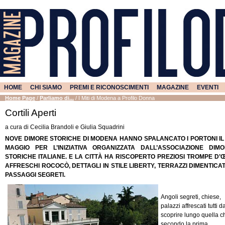
HOME
CHI SIAMO
PREMI E RICONOSCIMENTI
MAGAZINE
EVENTI
Home Page
/
Parliamo di...
/
I Miti di Modena a Profilo Donna
Cortili Aperti
a cura di Cecilia Brandoli e Giulia Squadrini
NOVE DIMORE STORICHE DI MODENA HANNO SPALANCATO I PORTONI IL
MAGGIO PER L’INIZIATIVA ORGANIZZATA DALL’ASSOCIAZIONE DIM
STORICHE ITALIANE. E LA CITTÀ HA RISCOPERTO PREZIOSI TROMPE D’Œ
AFFRESCHI ROCOCÒ, DETTAGLI IN STILE LIBERTY, TERRAZZI DIMENTICAT
PASSAGGI SEGRETI.
Angoli segreti, chiese,
palazzi affrescati tutti d
scoprire lungo quella c
secondo la prima