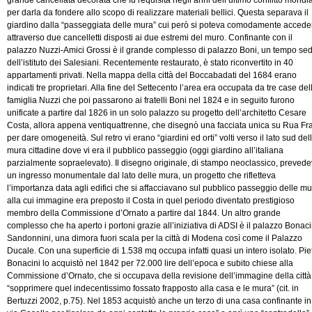
per darla da fondere allo scopo di realizzare materiali bellici. Questa separava il
giardino dalla “passeggiata delle mura” cui però si poteva comodamente accede
attraverso due cancelletti disposti ai due estremi del muro. Confinante con il
palazzo Nuzzi-Amici Grossi è il grande complesso di palazzo Boni, un tempo se
dell’istituto dei Salesiani. Recentemente restaurato, è stato riconvertito in 40
appartamenti privati. Nella mappa della città del Boccabadati del 1684 erano
indicati tre proprietari. Alla fine del Settecento l’area era occupata da tre case del
famiglia Nuzzi che poi passarono ai fratelli Boni nel 1824 e in seguito furono
unificate a partire dal 1826 in un solo palazzo su progetto dell’architetto Cesare
Costa, allora appena ventiquattrenne, che disegnò una facciata unica su Rua Fra
per dare omogeneità. Sul retro vi erano “giardini ed orti” volti verso il lato sud del
mura cittadine dove vi era il pubblico passeggio (oggi giardino all’italiana
parzialmente sopraelevato). Il disegno originale, di stampo neoclassico, preved
un ingresso monumentale dal lato delle mura, un progetto che rifletteva
l’importanza data agli edifici che si affacciavano sul pubblico passeggio delle m
alla cui immagine era preposto il Costa in quel periodo diventato prestigioso
membro della Commissione d’Ornato a partire dal 1844. Un altro grande
complesso che ha aperto i portoni grazie all’iniziativa di ADSI è il palazzo Bonaci
Sandonnini, una dimora fuori scala per la città di Modena così come il Palazzo
Ducale. Con una superficie di 1.538 mq occupa infatti quasi un intero isolato. Pie
Bonacini lo acquistò nel 1842 per 72.000 lire dell’epoca e subito chiese alla
Commissione d’Ornato, che si occupava della revisione dell’immagine della città,
“sopprimere quel indecentissimo fossato frapposto alla casa e le mura” (cit. in
Bertuzzi 2002, p.75). Nel 1853 acquistò anche un terzo di una casa confinante in