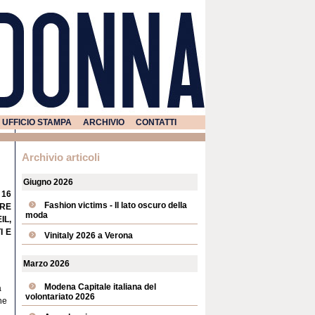
UFFICIO STAMPA
ARCHIVIO
CONTATTI
Archivio articoli
Giugno 2026
 16
Fashion victims - Il lato oscuro della
ORE
moda
IL,
I E
Vinitaly 2026 a Verona
Marzo 2026
Modena Capitale italiana del
a
volontariato 2026
he