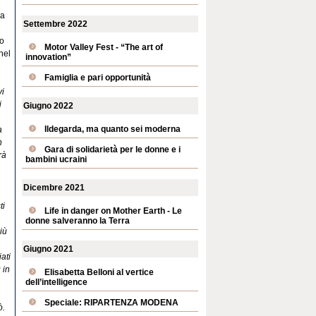
ra
Settembre 2022
uo
Motor Valley Fest - “The art of
nel
innovation”
Famiglia e pari opportunità
vi
i
Giugno 2022
Ildegarda, ma quanto sei moderna
a
n
Gara di solidarietà per le donne e i
rà
bambini ucraini
Dicembre 2021
ti
Life in danger on Mother Earth - Le
donne salveranno la Terra
iù
Giugno 2021
ati
 in
Elisabetta Belloni al vertice
dell’intelligence
Speciale: RIPARTENZA MODENA
ò.