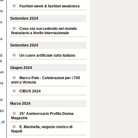
Fashion week & fashion weakness
re
Settembre 2024
de
Cosa sta succedendo nel mondo
finanziario a livello internazionale
la
Settembre 2024
ti
Un cuore artificiale tutto italiano
le
Giugno 2024
eva
Marco Polo - Celebrazioni per i 700
anni a Venezia
ura
CIBUS 2024
ni
Marzo 2024
tro
25° Anniversario Profilo Donna
Magazine
 di
E. Marinella, negozio storico di
Napoli