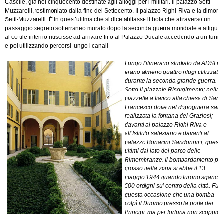
Caselle, già nel cinquecento destinate agli alloggi per i militari. Il palazzo Setti-
Muzzarelli, testimoniato dalla fine del Settecento. Il palazzo Righi-Riva e la dimo
Setti-Muzzarelli. É in quest’ultima che si dice abitasse il boia che attraverso un
passaggio segreto sotterraneo murato dopo la seconda guerra mondiale e attig
al cortile interno riuscisse ad arrivare fino al Palazzo Ducale accedendo a un tun
e poi utilizzando percorsi lungo i canali.
Lungo l’itinerario studiato da ADSI 
erano almeno quattro rifugi utilizzat
durante la seconda grande guerra.
Sotto il piazzale Risorgimento; nell
piazzetta a fianco alla chiesa di Sa
Francesco dove nel dopoguerra sa
realizzata la fontana del Graziosi;
davanti al palazzo Righi Riva e
all’Istituto salesiano e davanti al
palazzo Bonacini Sandonnini, ques
ultimi dal lato del parco delle
Rimembranze. Il bombardamento p
grosso nella zona si ebbe il 13
maggio 1944 quando furono sganci
500 ordigni sul centro della città. Fu
questa occasione che una bomba
colpì il Duomo presso la porta dei
Principi, ma per fortuna non scoppi