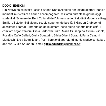
DODICI EDIZIONI
L’iniziativa ha coinvolto l’associazione Dante Alighieri per letture di brani, poesie
momenti musicali che hanno accompagnato i visitatori durante la giornata; gli
studenti di Scienze dei Beni Culturali dell’Università degli studi di Modena e Reg
Emilia; gli studenti di alcune scuole superiori della città; il Garden Club per gli
allestimenti floreali; i proprietari delle dimore; sette guide esperte della città. Il
comitato organizzatore: Gioia Bertocchi Brizzi, Maria Giuseppina Astrua Guidotti,
Rosalba Caffo Dallari, Giulia Squadrini, Silvia Giberti Soragni, Furia Camurri
Montecchi, Licia Beggi Miani. Per il libretto di approfondimento storico contattare
dott.ssa. Giulia Squadrini, email
giulia.squadrini@unimore.it