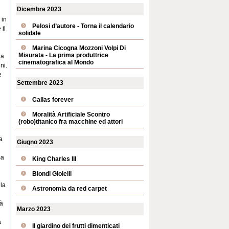
Dicembre 2023
 in
Pelosi d’autore - Torna il calendario
 il
solidale
Marina Cicogna Mozzoni Volpi Di
Misurata - La prima produttrice
ia
cinematografica al Mondo
ni.
e
Settembre 2023
Callas forever
Moralità Artificiale Scontro
(robo)titanico fra macchine ed attori
a
Giugno 2023
ma
King Charles III
Blondi Gioielli
lla
Astronomia da red carpet
ià
Marzo 2023
a
Il giardino dei frutti dimenticati