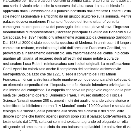
via Caselle per “isolare da ogni contatto la propria casa” e aprì una “contradella”,
una sorta di vicolo privato che la separava dall’altra casa. La sua richiesta fu
approvata dalla Commissione e il palazzo ricostruito dall’architetto Cesare Costa
stile neorinascimentale e arricchito da un gruppo scultoreo sulla sommità. Mentre
palazzo doveva mantenere l’intento di “decoro del fronte urbano” verso la
campagna in corrispondenza del passeggio delle mura, dove si trova l’ingresso
monumentale di rappresentanza, l’accesso principale fu voluto dal Bonacini su v
Saragozza. Nel 1894 l’edificio fu interamente acquistato da Geminiano Sandonni
Dal 1938 al 2000 è stato sede della questura di Modena. In anni recenti il lungo 
complesso restauro, condotto tra gli altri dall’architetto Francesco Gentilini, ha
provveduto al risanamento dell’edificio, alla trasformazione del cortile in piccolo
giardino all’italiana, al recupero degli affreschi del piano nobile a cura del
restauratore Luca Rubini, reintonacatura con i colori originali. La manifestazione
Cortili Aperti ha valorizzato anche il complesso del seminario arcivescovile
metropolitano, palazzo che dal 1221 fu sede il convento dei Frati Minori
Francescani di cui la struttura attuale mantiene con due corpi paralleli collegati d
un elemento perpendicolare. L’impostazione funzionale intendeva privilegiare la
vita interna del complesso. La cappella conserva un pregevole organo della pri
metà del Settecento opera di Domenico Traeri. Il Museo didattico di Fisica e
Scienze Naturali espone 200 strumenti molti dei quali di grande valore storico e
scientifico e la biblioteca interna “L.A.Muratori” conta 110.000 volumi e spazia da
teologia alla filosofia, dalla patristica alla storia della chiesa e del diritto. Altre
dimore storiche che hanno aperto i portoni sono stati il palazzo Lolli-Venturelli, g
testimoniato dal 1770, sulla cui sommità svetta una grande ed elegante torretta
ottagonale ad ampie arcate cinta da una balaustra a pilastrini. Le palazzine di vi