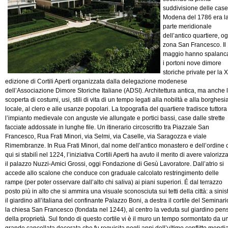
suddivisione delle case
Modena del 1786 era l
parte meridionale
dell’antico quartiere, og
zona San Francesco. Il
maggio hanno spalanc
i portoni nove dimore
storiche private per la X
edizione di Cortili Aperti organizzata dalla delegazione modenese
dell’Associazione Dimore Storiche Italiane (ADSI). Architettura antica, ma anche 
scoperta di costumi, usi, stili di vita di un tempo legati alla nobiltà e alla borghesi
locale, al clero e alle usanze popolari. La topografia del quartiere tradisce tuttora
l’impianto medievale con anguste vie allungate e portici bassi, case dalle strette
facciate addossate in lunghe file. Un itinerario circoscritto tra Piazzale San
Francesco, Rua Frati Minori, via Selmi, via Caselle, via Saragozza e viale
Rimembranze. In Rua Frati Minori, dal nome dell’antico monastero e dell’ordine 
qui si stabilì nel 1224, l’iniziativa Cortili Aperti ha avuto il merito di avere valorizz
il palazzo Nuzzi-Amici Grossi, oggi Fondazione di Gesù Lavoratore. Dall’atrio si
accede allo scalone che conduce con graduale calcolato restringimento delle
rampe (per poter osservare dall’alto chi saliva) ai piani superiori. É dal terrazzo
posto più in alto che si ammira una visuale sconosciuta sui tetti della città: a sinis
il giardino all’italiana del confinante Palazzo Boni, a destra il cortile del Seminari
la chiesa San Francesco (fondata nel 1244), al centro la veduta sul giardino pens
della proprietà. Sul fondo di questo cortile vi è il muro un tempo sormontato da u
grande cancellata decorata che fu requisita negli anni dell’ultimo conflitto mondi