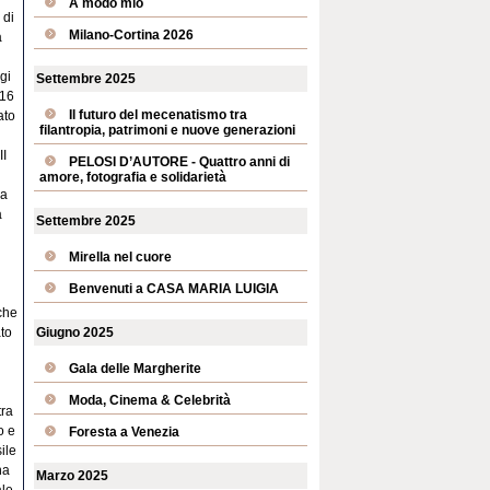
A modo mio
 di
Milano-Cortina 2026
a
gi
Settembre 2025
 16
Il futuro del mecenatismo tra
ato
filantropia, patrimoni e nuove generazioni
II
PELOSI D’AUTORE - Quattro anni di
amore, fotografia e solidarietà
la
a
Settembre 2025
Mirella nel cuore
Benvenuti a CASA MARIA LUIGIA
che
ato
Giugno 2025
Gala delle Margherite
Moda, Cinema & Celebrità
tra
o e
Foresta a Venezia
ile
na
Marzo 2025
ale