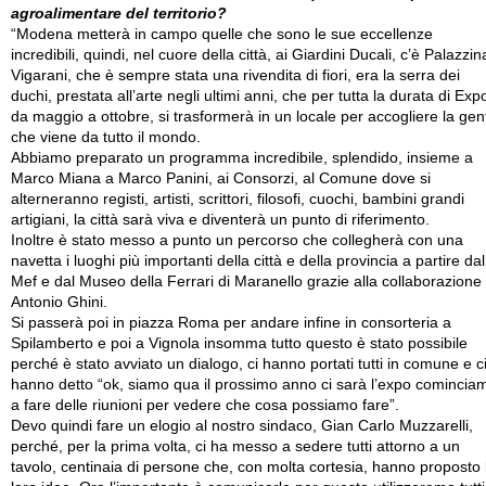
agroalimentare del territorio?
“Modena metterà in campo quelle che sono le sue eccellenze
incredibili, quindi, nel cuore della città, ai Giardini Ducali, c’è Palazzin
Vigarani, che è sempre stata una rivendita di fiori, era la serra dei
duchi, prestata all’arte negli ultimi anni, che per tutta la durata di Exp
da maggio a ottobre, si trasformerà in un locale per accogliere la gen
che viene da tutto il mondo.
Abbiamo preparato un programma incredibile, splendido, insieme a
Marco Miana a Marco Panini, ai Consorzi, al Comune dove si
alterneranno registi, artisti, scrittori, filosofi, cuochi, bambini grandi
artigiani, la città sarà viva e diventerà un punto di riferimento.
Inoltre è stato messo a punto un percorso che collegherà con una
navetta i luoghi più importanti della città e della provincia a partire dal
Mef e dal Museo della Ferrari di Maranello grazie alla collaborazione 
Antonio Ghini.
Si passerà poi in piazza Roma per andare infine in consorteria a
Spilamberto e poi a Vignola insomma tutto questo è stato possibile
perché è stato avviato un dialogo, ci hanno portati tutti in comune e c
hanno detto “ok, siamo qua il prossimo anno ci sarà l’expo comincia
a fare delle riunioni per vedere che cosa possiamo fare”.
Devo quindi fare un elogio al nostro sindaco, Gian Carlo Muzzarelli,
perché, per la prima volta, ci ha messo a sedere tutti attorno a un
tavolo, centinaia di persone che, con molta cortesia, hanno proposto 