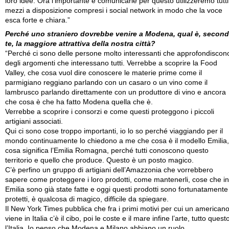
loro idee. Ora l’importante è comunicarle per questo utilizzeremo tutti 
mezzi a disposizione compresi i social network in modo che la voce
esca forte e chiara.”
Perché uno straniero dovrebbe venire a Modena, qual è, secon
te, la maggiore attrattiva della nostra città?
“Perché ci sono delle persone molto interessanti che approfondiscon
degli argomenti che interessano tutti. Verrebbe a scoprire la Food
Valley, che cosa vuol dire conoscere le materie prime come il
parmigiano reggiano parlando con un casaro o un vino come il
lambrusco parlando direttamente con un produttore di vino e ancora
che cosa è che ha fatto Modena quella che è.
Verrebbe a scoprire i consorzi e come questi proteggono i piccoli
artigiani associati.
Qui ci sono cose troppo importanti, io lo so perché viaggiando per il
mondo continuamente lo chiedono a me che cosa è il modello Emilia,
cosa significa l’Emilia Romagna, perché tutti conoscono questo
territorio e quello che produce. Questo è un posto magico.
C’è perfino un gruppo di artigiani dell’Amazzonia che vorrebbero
sapere come proteggere i loro prodotti, come mantenerli, cose che in
Emilia sono già state fatte e oggi questi prodotti sono fortunatamente
protetti, è qualcosa di magico, difficile da spiegare.
Il New York Times pubblica che fra i primi motivi per cui un american
viene in Italia c’è il cibo, poi le coste e il mare infine l’arte, tutto quest
l’Italia. Io penso che Modena e Milano abbiano un ruolo