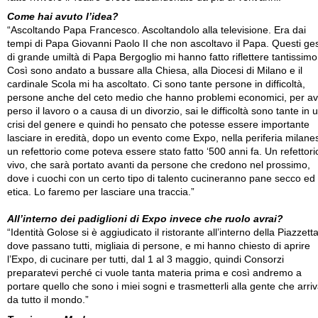
Come hai avuto l’idea?
“Ascoltando Papa Francesco. Ascoltandolo alla televisione. Era dai
tempi di Papa Giovanni Paolo II che non ascoltavo il Papa. Questi ges
di grande umiltà di Papa Bergoglio mi hanno fatto riflettere tantissimo
Così sono andato a bussare alla Chiesa, alla Diocesi di Milano e il
cardinale Scola mi ha ascoltato. Ci sono tante persone in difficoltà,
persone anche del ceto medio che hanno problemi economici, per av
perso il lavoro o a causa di un divorzio, sai le difficoltà sono tante in 
crisi del genere e quindi ho pensato che potesse essere importante
lasciare in eredità, dopo un evento come Expo, nella periferia milane
un refettorio come poteva essere stato fatto ‘500 anni fa. Un refettori
vivo, che sarà portato avanti da persone che credono nel prossimo,
dove i cuochi con un certo tipo di talento cucineranno pane secco ed
etica. Lo faremo per lasciare una traccia.”
All’interno dei padiglioni di Expo invece che ruolo avrai?
“Identità Golose si è aggiudicato il ristorante all’interno della Piazzett
dove passano tutti, migliaia di persone, e mi hanno chiesto di aprire
l’Expo, di cucinare per tutti, dal 1 al 3 maggio, quindi Consorzi
preparatevi perché ci vuole tanta materia prima e così andremo a
portare quello che sono i miei sogni e trasmetterli alla gente che arri
da tutto il mondo.”