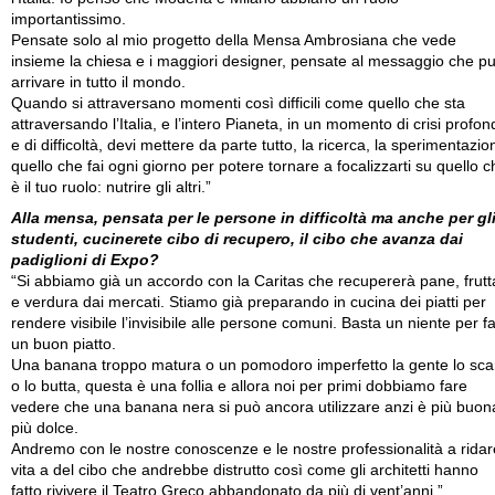
importantissimo.
Pensate solo al mio progetto della Mensa Ambrosiana che vede
insieme la chiesa e i maggiori designer, pensate al messaggio che p
arrivare in tutto il mondo.
Quando si attraversano momenti così difficili come quello che sta
attraversando l’Italia, e l’intero Pianeta, in un momento di crisi profon
e di difficoltà, devi mettere da parte tutto, la ricerca, la sperimentazio
quello che fai ogni giorno per potere tornare a focalizzarti su quello c
è il tuo ruolo: nutrire gli altri.”
Alla mensa, pensata per le persone in difficoltà ma anche per gl
studenti, cucinerete cibo di recupero, il cibo che avanza dai
padiglioni di Expo?
“Si abbiamo già un accordo con la Caritas che recupererà pane, frutt
e verdura dai mercati. Stiamo già preparando in cucina dei piatti per
rendere visibile l’invisibile alle persone comuni. Basta un niente per f
un buon piatto.
Una banana troppo matura o un pomodoro imperfetto la gente lo sca
o lo butta, questa è una follia e allora noi per primi dobbiamo fare
vedere che una banana nera si può ancora utilizzare anzi è più buon
più dolce.
Andremo con le nostre conoscenze e le nostre professionalità a ridar
vita a del cibo che andrebbe distrutto così come gli architetti hanno
fatto rivivere il Teatro Greco abbandonato da più di vent’anni.”