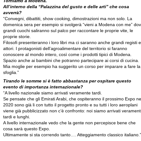
Torniamo a Modena.
All’interno della “Palazzina del gusto e delle arti” che cosa
avverrà?
“Convegni, dibattiti, show cooking, dimostrazioni ma non solo. La
domenica sera per esempio si svolgerà “vieni a Modena con me” do
grandi cuochi saliranno sul palco per raccontare le proprie vite, le
proprie storie.
Filosofi presenteranno i loro libri ma ci saranno anche grandi registi e
attori. I protagonisti dell’agroalimentare del territorio si faranno
conoscere al mondo intero, così come i prodotti tipici di Modena.
Spazio anche ai bambini che potranno partecipare ai corsi di cucina.
Mia moglie per esempio ha suggerito un corso per imparare a fare la
sfoglia.”
Tirando le somme si è fatto abbastanza per ospitare questo
evento di importanza internazionale?
“A livello nazionale siamo arrivati veramente tardi.
Se pensate che gli Emirati Arabi, che ospiteranno il prossimo Expo ne
2020 sono già li con tutto il progetto pronto e su tutti i loro aeroplani
viene già pubblicizzato non c’è confronto: noi siamo arrivati veramen
tardi e lunghi.
A livello internazionale vedo che la gente non percepisce bene che
cosa sarà questo Expo.
Ultimamente si sta correndo tanto…. Atteggiamento classico italiano.