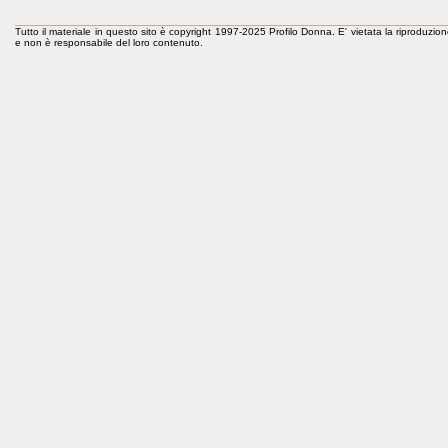
Tutto il materiale in questo sito è copyright 1997-2025 Profilo Donna. E' vietata la riproduzion
e non è responsabile del loro contenuto.