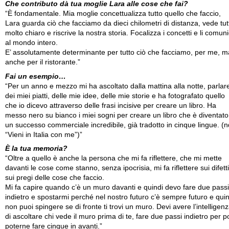
Che contributo dà tua moglie Lara alle cose che fai?
“È fondamentale. Mia moglie concettualizza tutto quello che faccio,
Lara guarda ciò che facciamo da dieci chilometri di distanza, vede tut
molto chiaro e riscrive la nostra storia. Focalizza i concetti e li comun
al mondo intero.
E’ assolutamente determinante per tutto ciò che facciamo, per me, m
anche per il ristorante.”
Fai un esempio…
“Per un anno e mezzo mi ha ascoltato dalla mattina alla notte, parlar
dei miei piatti, delle mie idee, delle mie storie e ha fotografato quello
che io dicevo attraverso delle frasi incisive per creare un libro. Ha
messo nero su bianco i miei sogni per creare un libro che è diventato
un successo commerciale incredibile, già tradotto in cinque lingue. (n
“Vieni in Italia con me”)”
È la tua memoria?
“Oltre a quello è anche la persona che mi fa riflettere, che mi mette
davanti le cose come stanno, senza ipocrisia, mi fa riflettere sui difett
sui pregi delle cose che faccio.
Mi fa capire quando c’è un muro davanti e quindi devo fare due passi
indietro e spostarmi perché nel nostro futuro c’è sempre futuro e quin
non puoi spingere se di fronte ti trovi un muro. Devi avere l’intelligen
di ascoltare chi vede il muro prima di te, fare due passi indietro per p
poterne fare cinque in avanti.”