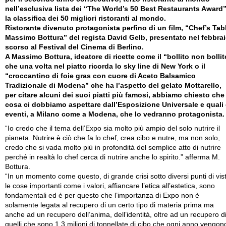
nell’esclusiva lista dei “The World’s 50 Best Restaurants Award”
la classifica dei 50 migliori ristoranti al mondo.
Ristorante divenuto protagonista perfino di un film, “Chef’s Tab
Massimo Bottura” del regista David Gelb, presentato nel febbra
scorso al Festival del Cinema di Berlino.
A Massimo Bottura, ideatore di ricette come il “bollito non bollit
che una volta nel piatto ricorda lo sky line di New York o il
“croccantino di foie gras con cuore di Aceto Balsamico
Tradizionale di Modena” che ha l’aspetto del gelato Mottarello,
per citare alcuni dei suoi piatti più famosi, abbiamo chiesto che
cosa ci dobbiamo aspettare dall’Esposizione Universale e quali 
eventi, a Milano come a Modena, che lo vedranno protagonista.
“Io credo che il tema dell’Expo sia molto più ampio del solo nutrire il
pianeta. Nutrire è ciò che fa lo chef, crea cibo e nutre, ma non solo,
credo che si vada molto più in profondità del semplice atto di nutrire
perché in realtà lo chef cerca di nutrire anche lo spirito.” afferma M.
Bottura.
“In un momento come questo, di grande crisi sotto diversi punti di vis
le cose importanti come i valori, affiancare l’etica all’estetica, sono
fondamentali ed è per questo che l’importanza di Expo non è
solamente legata al recupero di un certo tipo di materia prima ma
anche ad un recupero dell’anima, dell’identità, oltre ad un recupero d
quelli che sono 1.3 milioni di tonnellate di cibo che ogni anno vengon