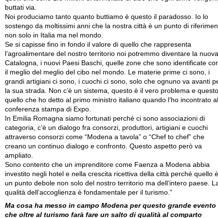
buttati via.
Noi produciamo tanto quanto buttiamo è questo il paradosso. Io lo
sostengo da moltissimi anni che la nostra città è un punto di riferimen
non solo in Italia ma nel mondo.
Se si capisse fino in fondo il valore di quello che rappresenta
l’agroalimentare del nostro territorio noi potremmo diventare la nuov
Catalogna, i nuovi Paesi Baschi, quelle zone che sono identificate c
il meglio del meglio del cibo nel mondo. Le materie prime ci sono, i
grandi artigiani ci sono, i cuochi ci sono, solo che ognuno va avanti p
la sua strada. Non c’è un sistema, questo è il vero problema e quest
quello che ho detto al primo ministro italiano quando l’ho incontrato al
conferenza stampa di Expo.
In Emilia Romagna siamo fortunati perché ci sono associazioni di
categoria, c’è un dialogo fra consorzi, produttori, artigiani e cuochi
attraverso consorzi come “Modena a tavola” o “Chef to chef” che
creano un continuo dialogo e confronto. Questo aspetto però va
ampliato.
Sono contento che un imprenditore come Faenza a Modena abbia
investito negli hotel e nella crescita ricettiva della città perché quello 
un punto debole non solo del nostro territorio ma dell’intero paese. L
qualità dell’accoglienza è fondamentale per il turismo.”
Ma cosa ha messo in campo Modena per questo grande evento
che oltre al turismo farà fare un salto di qualità al comparto