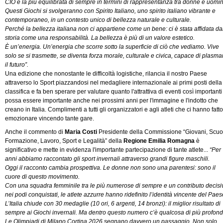
CIO e la più equilibrata di sempre in termini di rappresentanza tra donne e uomin
Questi Giochi si svolgeranno con Spirito Italiano, uno spirito italiano vibrante e
contemporaneo, in un contesto unico di bellezza naturale e culturale.
Perché la bellezza italiana non ci appartiene come un bene: ci è stata affidata da
storia come una responsabilità. La bellezza è più di un valore estetico.
È un’energia. Un’energia che scorre sotto la superficie di ciò che vediamo. Vive
solo se si trasmette, se diventa forza morale, culturale e civica, capace di plasma
il futuro”.
Una edizione che nonostante le difficoltà logistiche, rilancia il nostro Paese
attraverso lo Sport piazzandosi nel medagliere internazionale ai primi posti della
classifica e fa ben sperare per valutare quanto l'attrattiva di eventi così importanti
possa essere importante anche nei prossimi anni per l'immagine e l'indotto che
creano in Italia. Complimenti a tutti gli organizzatori e agli atleti che ci hanno fatto
emozionare vincendo tante gare.
Anche il commento di
Maria Costi
Presidente della Commissione “Giovani, Scuo
Formazione, Lavoro, Sport e Legalità” della
Regione Emilia Romagna
è
significativo e mette in evidenza l'importante partecipazione di tante atlete...
“Per
anni abbiamo raccontato gli sport invernali attraverso grandi figure maschili.
Oggi il racconto cambia prospettiva. Le donne non sono una parentesi: sono il
cuore di questo movimento.
Con una squadra femminile tra le più numerose di sempre e un contributo decisi
nei podi conquistati, le atlete azzurre hanno ridefinito l’identità vincente del Paes
L’Italia chiude con 30 medaglie (10 ori, 6 argenti, 14 bronzi): il miglior risultato di
sempre ai Giochi invernali. Ma dentro questo numero c’è qualcosa di più profond
Le Olimpiadi di Milano Cortina 2026 segnano davvero un passaggio. Non solo