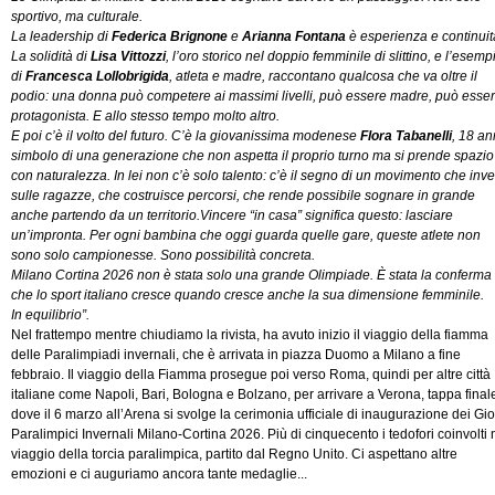
sportivo, ma culturale.
La leadership di
Federica Brignone
e
Arianna Fontana
è esperienza e continuit
La solidità di
Lisa Vittozzi
, l’oro storico nel doppio femminile di slittino, e l’esemp
di
Francesca Lollobrigida
, atleta e madre, raccontano qualcosa che va oltre il
podio: una donna può competere ai massimi livelli, può essere madre, può esse
protagonista. E allo stesso tempo molto altro.
E poi c’è il volto del futuro. C’è la giovanissima modenese
Flora Tabanelli
, 18 an
simbolo di una generazione che non aspetta il proprio turno ma si prende spazio
con naturalezza. In lei non c’è solo talento: c’è il segno di un movimento che inv
sulle ragazze, che costruisce percorsi, che rende possibile sognare in grande
anche partendo da un territorio.Vincere “in casa” significa questo: lasciare
un’impronta. Per ogni bambina che oggi guarda quelle gare, queste atlete non
sono solo campionesse. Sono possibilità concreta.
Milano Cortina 2026 non è stata solo una grande Olimpiade. È stata la conferma
che lo sport italiano cresce quando cresce anche la sua dimensione femminile.
In equilibrio”.
Nel frattempo mentre chiudiamo la rivista, ha avuto inizio il viaggio della fiamma
delle Paralimpiadi invernali, che è arrivata in piazza Duomo a Milano a fine
febbraio. Il viaggio della Fiamma prosegue poi verso Roma, quindi per altre città
italiane come Napoli, Bari, Bologna e Bolzano, per arrivare a Verona, tappa final
dove il 6 marzo all’Arena si svolge la cerimonia ufficiale di inaugurazione dei Gi
Paralimpici Invernali Milano-Cortina 2026. Più di cinquecento i tedofori coinvolti 
viaggio della torcia paralimpica, partito dal Regno Unito. Ci aspettano altre
emozioni e ci auguriamo ancora tante medaglie...