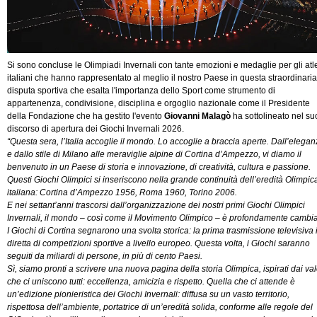
Si sono concluse le Olimpiadi Invernali con tante emozioni e medaglie per gli atle
italiani che hanno rappresentato al meglio il nostro Paese in questa straordinaria
disputa sportiva che esalta l'importanza dello Sport come strumento di
appartenenza, condivisione, disciplina e orgoglio nazionale come il Presidente
della Fondazione che ha gestito l'evento
Giovanni Malagò
ha sottolineato nel su
discorso di apertura dei Giochi Invernali 2026.
“Questa sera, l’Italia accoglie il mondo. Lo accoglie a braccia aperte. Dall’elega
e dallo stile di Milano alle meraviglie alpine di Cortina d’Ampezzo, vi diamo il
benvenuto in un Paese di storia e innovazione, di creatività, cultura e passione.
Questi Giochi Olimpici si inseriscono nella grande continuità dell’eredità Olimpic
italiana: Cortina d’Ampezzo 1956, Roma 1960, Torino 2006.
E nei settant’anni trascorsi dall’organizzazione dei nostri primi Giochi Olimpici
Invernali, il mondo – così come il Movimento Olimpico – è profondamente cambia
I Giochi di Cortina segnarono una svolta storica: la prima trasmissione televisiva 
diretta di competizioni sportive a livello europeo. Questa volta, i Giochi saranno
seguiti da miliardi di persone, in più di cento Paesi.
Sì, siamo pronti a scrivere una nuova pagina della storia Olimpica, ispirati dai val
che ci uniscono tutti: eccellenza, amicizia e rispetto. Quella che ci attende è
un’edizione pionieristica dei Giochi Invernali: diffusa su un vasto territorio,
rispettosa dell’ambiente, portatrice di un’eredità solida, conforme alle regole del