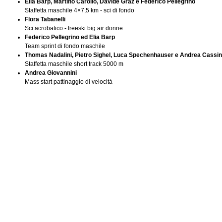
Elia Barp, Martino Carollo, Davide Graz e Federico Pellegrino
Staffetta maschile 4×7,5 km - sci di fondo
Flora Tabanelli
Sci acrobatico - freeski big air donne
Federico Pellegrino ed Elia Barp
Team sprint di fondo maschile
Thomas Nadalini, Pietro Sighel, Luca Spechenhauser e Andrea Cassine
Staffetta maschile short track 5000 m
Andrea Giovannini
Mass start pattinaggio di velocità