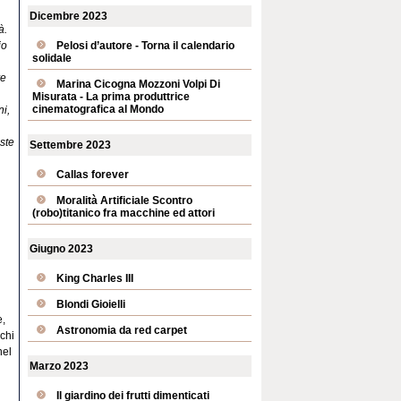
Dicembre 2023
à.
io
Pelosi d’autore - Torna il calendario
solidale
re
Marina Cicogna Mozzoni Volpi Di
Misurata - La prima produttrice
cinematografica al Mondo
ni,
este
Settembre 2023
Callas forever
Moralità Artificiale Scontro
(robo)titanico fra macchine ed attori
Giugno 2023
King Charles III
Blondi Gioielli
e,
Astronomia da red carpet
ochi
nel
Marzo 2023
Il giardino dei frutti dimenticati