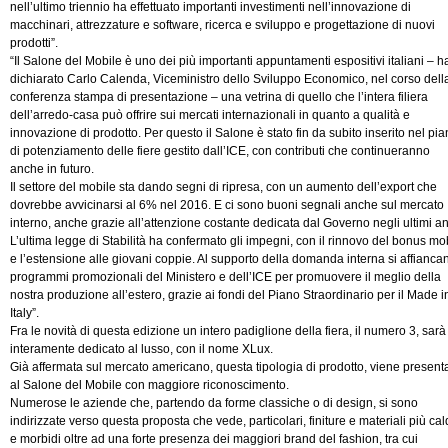
nell’ultimo triennio ha effettuato importanti investimenti nell’innovazione di
macchinari, attrezzature e software, ricerca e sviluppo e progettazione di nuovi
prodotti”.
“Il Salone del Mobile è uno dei più importanti appuntamenti espositivi italiani – h
dichiarato Carlo Calenda, Viceministro dello Sviluppo Economico, nel corso dell
conferenza stampa di presentazione – una vetrina di quello che l’intera filiera
dell’arredo-casa può offrire sui mercati internazionali in quanto a qualità e
innovazione di prodotto. Per questo il Salone è stato fin da subito inserito nel pi
di potenziamento delle fiere gestito dall’ICE, con contributi che continueranno
anche in futuro.
Il settore del mobile sta dando segni di ripresa, con un aumento dell’export che
dovrebbe avvicinarsi al 6% nel 2016. E ci sono buoni segnali anche sul mercato
interno, anche grazie all’attenzione costante dedicata dal Governo negli ultimi an
L’ultima legge di Stabilità ha confermato gli impegni, con il rinnovo del bonus mob
e l’estensione alle giovani coppie. Al supporto della domanda interna si affiancan
programmi promozionali del Ministero e dell’ICE per promuovere il meglio della
nostra produzione all’estero, grazie ai fondi del Piano Straordinario per il Made i
Italy”.
Fra le novità di questa edizione un intero padiglione della fiera, il numero 3, sarà
interamente dedicato al lusso, con il nome XLux.
Già affermata sul mercato americano, questa tipologia di prodotto, viene present
al Salone del Mobile con maggiore riconoscimento.
Numerose le aziende che, partendo da forme classiche o di design, si sono
indirizzate verso questa proposta che vede, particolari, finiture e materiali più cal
e morbidi oltre ad una forte presenza dei maggiori brand del fashion, tra cui