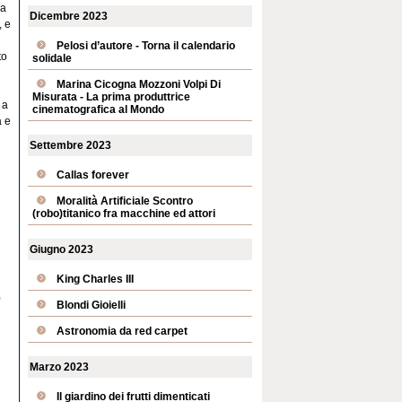
 a
Dicembre 2023
, e
Pelosi d’autore - Torna il calendario
to
solidale
Marina Cicogna Mozzoni Volpi Di
Misurata - La prima produttrice
 a
cinematografica al Mondo
à e
Settembre 2023
Callas forever
Moralità Artificiale Scontro
(robo)titanico fra macchine ed attori
Giugno 2023
King Charles III
0
Blondi Gioielli
Astronomia da red carpet
Marzo 2023
Il giardino dei frutti dimenticati