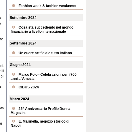
Fashion week & fashion weakness
Settembre 2024
a
a
Cosa sta succedendo nel mondo
finanziario a livello internazionale
ano
Settembre 2024
Un cuore artificiale tutto italiano
Giugno 2024
ni.
ili
Marco Polo - Celebrazioni per i 700
o i
anni a Venezia
n
CIBUS 2024
Marzo 2024
ata
25° Anniversario Profilo Donna
Magazine
E. Marinella, negozio storico di
di
Napoli