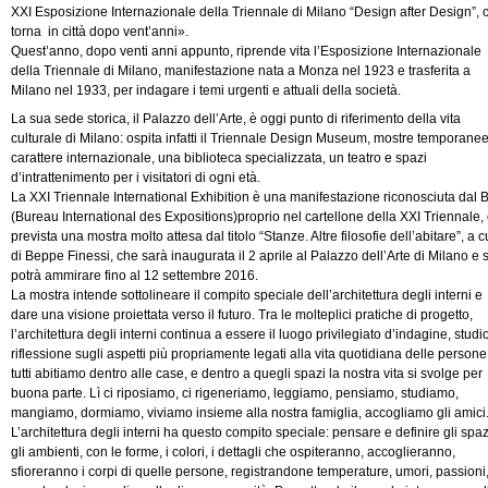
XXI Esposizione Internazionale della Triennale di Milano “Design after Design”, 
torna in città dopo vent’anni».
Quest’anno, dopo venti anni appunto, riprende vita l’Esposizione Internazionale
della Triennale di Milano, manifestazione nata a Monza nel 1923 e trasferita a
Milano nel 1933, per indagare i temi urgenti e attuali della società.
La sua sede storica, il Palazzo dell’Arte, è oggi punto di riferimento della vita
culturale di Milano: ospita infatti il Triennale Design Museum, mostre temporane
carattere internazionale, una biblioteca specializzata, un teatro e spazi
d’intrattenimento per i visitatori di ogni età.
La XXI Triennale International Exhibition è una manifestazione riconosciuta dal 
(Bureau International des Expositions)proprio nel cartellone della XXI Triennale,
prevista una mostra molto attesa dal titolo “Stanze. Altre filosofie dell’abitare”, a c
di Beppe Finessi, che sarà inaugurata il 2 aprile al Palazzo dell’Arte di Milano e s
potrà ammirare fino al 12 settembre 2016.
La mostra intende sottolineare il compito speciale dell’architettura degli interni e
dare una visione proiettata verso il futuro. Tra le molteplici pratiche di progetto,
l’architettura degli interni continua a essere il luogo privilegiato d’indagine, studi
riflessione sugli aspetti più propriamente legati alla vita quotidiana delle persone
tutti abitiamo dentro alle case, e dentro a quegli spazi la nostra vita si svolge per
buona parte. Lì ci riposiamo, ci rigeneriamo, leggiamo, pensiamo, studiamo,
mangiamo, dormiamo, viviamo insieme alla nostra famiglia, accogliamo gli amici
L’architettura degli interni ha questo compito speciale: pensare e definire gli spaz
gli ambienti, con le forme, i colori, i dettagli che ospiteranno, accoglieranno,
sfioreranno i corpi di quelle persone, registrandone temperature, umori, passioni