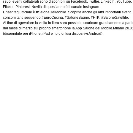
i suoi eventi collaterali sono disponibili su Facebook, Twitter, LinkedIn, YouTube,
Flickr e Pinterest. Novità di quest’anno è il canale Instagram.
L’hashtag ufficiale è #SaloneDelMobile. Scoprite anche gli altri importanti eventi
concomitanti seguendo #EuroCucina, #SaloneBagno, #FTK, #SaloneSatellite.
Al fine di agevolare la visita in fiera sarà possibile scaricare gratuitamente a parti
dal mese di marzo sul proprio smartphone la App Salone del Mobile.Milano 201
(disponibile per iPhone, iPad e i più diffusi dispositivi Android).