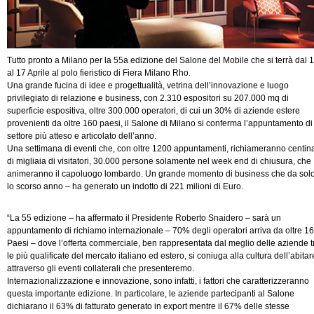
Tutto pronto a Milano per la 55a edizione del Salone del Mobile che si terrà dal 
al 17 Aprile al polo fieristico di Fiera Milano Rho.
Una grande fucina di idee e progettualità, vetrina dell’innovazione e luogo
privilegiato di relazione e business, con 2.310 espositori su 207.000 mq di
superficie espositiva, oltre 300.000 operatori, di cui un 30% di aziende estere
provenienti da oltre 160 paesi, il Salone di Milano si conferma l’appuntamento di
settore più atteso e articolato dell’anno.
Una settimana di eventi che, con oltre 1200 appuntamenti, richiameranno centin
di migliaia di visitatori, 30.000 persone solamente nel week end di chiusura, che
animeranno il capoluogo lombardo. Un grande momento di business che da sol
lo scorso anno – ha generato un indotto di 221 milioni di Euro.
“La 55 edizione – ha affermato il Presidente Roberto Snaidero – sarà un
appuntamento di richiamo internazionale – 70% degli operatori arriva da oltre 1
Paesi – dove l’offerta commerciale, ben rappresentata dal meglio delle aziende t
le più qualificate del mercato italiano ed estero, si coniuga alla cultura dell’abitar
attraverso gli eventi collaterali che presenteremo.
Internazionalizzazione e innovazione, sono infatti, i fattori che caratterizzeranno
questa importante edizione. In particolare, le aziende partecipanti al Salone
dichiarano il 63% di fatturato generato in export mentre il 67% delle stesse