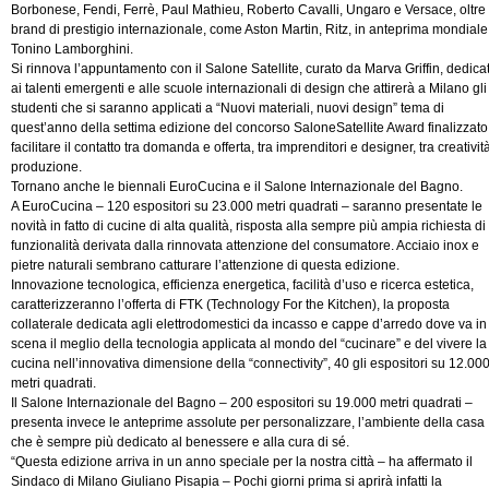
Borbonese, Fendi, Ferrè, Paul Mathieu, Roberto Cavalli, Ungaro e Versace, oltre
brand di prestigio internazionale, come Aston Martin, Ritz, in anteprima mondiale
Tonino Lamborghini.
Si rinnova l’appuntamento con il Salone Satellite, curato da Marva Griffin, dedica
ai talenti emergenti e alle scuole internazionali di design che attirerà a Milano gli
studenti che si saranno applicati a “Nuovi materiali, nuovi design” tema di
quest’anno della settima edizione del concorso SaloneSatellite Award finalizzato
facilitare il contatto tra domanda e offerta, tra imprenditori e designer, tra creativit
produzione.
Tornano anche le biennali EuroCucina e il Salone Internazionale del Bagno.
A EuroCucina – 120 espositori su 23.000 metri quadrati – saranno presentate le
novità in fatto di cucine di alta qualità, risposta alla sempre più ampia richiesta di
funzionalità derivata dalla rinnovata attenzione del consumatore. Acciaio inox e
pietre naturali sembrano catturare l’attenzione di questa edizione.
Innovazione tecnologica, efficienza energetica, facilità d’uso e ricerca estetica,
caratterizzeranno l’offerta di FTK (Technology For the Kitchen), la proposta
collaterale dedicata agli elettrodomestici da incasso e cappe d’arredo dove va in
scena il meglio della tecnologia applicata al mondo del “cucinare” e del vivere la
cucina nell’innovativa dimensione della “connectivity”, 40 gli espositori su 12.00
metri quadrati.
Il Salone Internazionale del Bagno – 200 espositori su 19.000 metri quadrati –
presenta invece le anteprime assolute per personalizzare, l’ambiente della casa
che è sempre più dedicato al benessere e alla cura di sé.
“Questa edizione arriva in un anno speciale per la nostra città – ha affermato il
Sindaco di Milano Giuliano Pisapia – Pochi giorni prima si aprirà infatti la