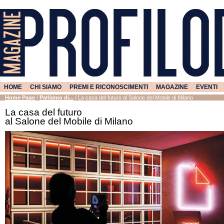
HOME
CHI SIAMO
PREMI E RICONOSCIMENTI
MAGAZINE
EVENTI
Home Page
/
Parliamo di...
/
La casa del futuro al Salone del Mobile di Milano
La casa del futuro
al Salone del Mobile di Milano