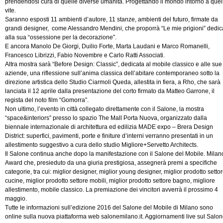
prendendosi cura di quelle diverse umanità. Progettando il mondo intorno a quel
vite.
Saranno esposti 11 ambienti d’autore, 11 stanze, ambienti del futuro, firmate da
grandi designer, come Alessandro Mendini, che proporrà “Le mie prigioni” dedic
alla sua “ossessione per la decorazione”.
E ancora Manolo De Giorgi, Duilio Forte, Marta Laudani e Marco Romanelli,
Francesco Librizzi, Fabio Novembre e Carlo Ratti Associati.
Altra mostra sarà “Before Design: Classic”, dedicata al mobile classico e alle sue
aziende, una riflessione sull’anima classica dell’abitare contemporaneo sotto la
direzione artistica dello Studio Ciarmoli Queda, allestita in fiera, a Rho, che sarà
lanciata il 12 aprile dalla presentazione del corto firmato da Matteo Garrone, il
regista del noto film “Gomorra”.
Non ultimo, l’evento in città collegato direttamente con il Salone, la mostra
“space&interiors” presso lo spazio The Mall Porta Nuova, organizzato dalla
biennale internazionale di architettura ed edilizia MADE expo – Brera Design
District: superfici, pavimenti, porte e finiture d’interni verranno presentati in un
allestimento suggestivo a cura dello studio Migliore+Servetto Architects.
Il Salone continua anche dopo la manifestazione con il Salone del Mobile. Milan
Award che, presieduto da una giuria prestigiosa, assegnerà premi a specifiche
categorie, tra cui: miglior designer, miglior young designer, miglior prodotto setto
cucine, miglior prodotto settore mobili, miglior prodotto settore bagno, migliore
allestimento, mobile classico. La premiazione dei vincitori avverrà il prossimo 4
maggio.
Tutte le informazioni sull’edizione 2016 del Salone del Mobile di Milano sono
online sulla nuova piattaforma web salonemilano.it. Aggiornamenti live sul Salon