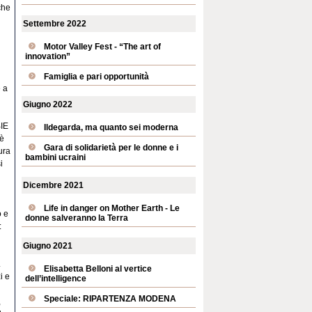
che
Settembre 2022
Motor Valley Fest - “The art of
innovation”
Famiglia e pari opportunità
e a
Giugno 2022
BIE
Ildegarda, ma quanto sei moderna
 è
Gara di solidarietà per le donne e i
ura
bambini ucraini
i
Dicembre 2021
Life in danger on Mother Earth - Le
o e
donne salveranno la Terra
:
Giugno 2021
.
Elisabetta Belloni al vertice
i e
dell’intelligence
Speciale: RIPARTENZA MODENA
,