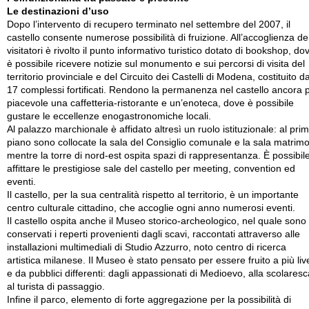
Le destinazioni d’uso
Dopo l’intervento di recupero terminato nel settembre del 2007, il
castello consente numerose possibilità di fruizione. All’accoglienza de
visitatori è rivolto il punto informativo turistico dotato di bookshop, do
è possibile ricevere notizie sul monumento e sui percorsi di visita del
territorio provinciale e del Circuito dei Castelli di Modena, costituito d
17 complessi fortificati. Rendono la permanenza nel castello ancora 
piacevole una caffetteria-ristorante e un’enoteca, dove è possibile
gustare le eccellenze enogastronomiche locali.
Al palazzo marchionale è affidato altresì un ruolo istituzionale: al pri
piano sono collocate la sala del Consiglio comunale e la sala matrimo
mentre la torre di nord-est ospita spazi di rappresentanza. È possibil
affittare le prestigiose sale del castello per meeting, convention ed
eventi.
Il castello, per la sua centralità rispetto al territorio, è un importante
centro culturale cittadino, che accoglie ogni anno numerosi eventi.
Il castello ospita anche il Museo storico-archeologico, nel quale sono
conservati i reperti provenienti dagli scavi, raccontati attraverso alle
installazioni multimediali di Studio Azzurro, noto centro di ricerca
artistica milanese. Il Museo è stato pensato per essere fruito a più live
e da pubblici differenti: dagli appassionati di Medioevo, alla scolaresc
al turista di passaggio.
Infine il parco, elemento di forte aggregazione per la possibilità di