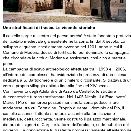
Uno stratificarsi di tracce. Le vicende storiche
Il castello sorge al centro del paese perché è stato fondato a protezi
dell’abitato medievale già esistente nella zona, fin dal X secolo. Lo
sviluppo di questo insediamento avvenne nel 1201, anno in cui il
Comune di Modena decise di fortificarlo, per dominare la campagna
che circondava la città di Modena e assicurarsi così cibo e materie
prime.
La campagna di scavo archeologico effettuata tra il 1998 e il 2006,
all’interno del complesso, ha evidenziato la presenza di una chiesa
dedicata a S. Bartolomeo e di un cimitero circostante. Si trattava di u
vero e proprio villaggio abitato fino alla fine del XIV secolo.
Con l’avvento degli Adelardi e di Azzo da Castello, le strutture
duecentesche furono trasformate. Nel 1405 Nicolò III d’Este investì
Marco I Pio di numerosi possedimenti nella zona pedecollinare
modenese, tra cui Formigine. Proprio durante il dominio dei Pio, il
castello assunse l’attuale struttura: accanto alla fortificazione
medievale, detta rocchetta, venne costruito il palazzo marchionale,
dimora dei signori di Carpi, e la torre dell’orologio, sede pubblica del
governo. La popolazione fu trasferita progressivamente all’esterno de