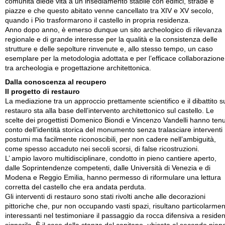
comunità diede vita a un insediamento stabile con edifici, strade e
piazze e che questo abitato venne cancellato tra XIV e XV secolo,
quando i Pio trasformarono il castello in propria residenza.
Anno dopo anno, è emerso dunque un sito archeologico di rilevanza
regionale e di grande interesse per la qualità e la consistenza delle
strutture e delle sepolture rinvenute e, allo stesso tempo, un caso
esemplare per la metodologia adottata e per l’efficace collaborazione
tra archeologia e progettazione architettonica.
Dalla conoscenza al recupero
Il progetto di restauro
La mediazione tra un approccio prettamente scientifico e il dibattito s
restauro sta alla base dell’intervento architettonico sul castello. Le
scelte dei progettisti Domenico Biondi e Vincenzo Vandelli hanno ten
conto dell’identità storica del monumento senza tralasciare interventi
postumi ma facilmente riconoscibili, per non cadere nell’ambiguità,
come spesso accaduto nei secoli scorsi, di false ricostruzioni.
L’ ampio lavoro multidisciplinare, condotto in pieno cantiere aperto,
dalle Soprintendenze competenti, dalle Università di Venezia e di
Modena e Reggio Emilia, hanno permesso di riformulare una lettura
corretta del castello che era andata perduta.
Gli interventi di restauro sono stati rivolti anche alle decorazioni
pittoriche che, pur non occupando vasti spazi, risultano particolarme
interessanti nel testimoniare il passaggio da rocca difensiva a reside