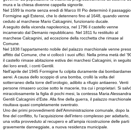
mura e la chiesa divenne cappella signorile.
Nel 1599 la morte senza eredi di Marco III Pio determinò il passaggio
Formigine agli Estensi, che lo detennero fino al 1648, quando venne
ceduto al marchese Mario Calcagnini, funzionario ducale.
A seguito della vicenda napoleonica, nel 1796 il castello venne
incamerato dal Demanio repubblicano. Nel 1811 fu restituito al
marchese Calcagnini, ad eccezione della rocchetta che rimase al
Comune.
Nel 1838 l’appartamento nobile del palazzo marchionale venne preso
affitto dal Comune, che vi collocò i suoi uffici. Nella prima metà del ’9
il castello rimase abitazione estiva dei marchesi Calcagnini, in seguit
dei loro eredi, i conti Gentili.
Nell’aprile del 1945 Formigine fu colpita duramente dai bombardamen
aerei. A causa dello scoppio di una bomba, crollò la volta del
sotterraneo della torre dell’orologio, adibito a rifugio antiaereo. Venti
persone rimasero uccise sotto le macerie, tra cui i proprietari. Si salv
miracolosamente la figlia di pochi mesi, la contessa Maria Alessandra
Gentili Calcagnini d’Este. Alla fine della guerra, il palazzo marchional
risultava quasi completamente sventrato.
Uno dei primi provvedimenti dell’Amministrazione comunale, dopo la
fine del conflitto, fu l’acquisizione dell’intero complesso per adattarlo,
una volta provveduto al recupero e all’ampia ricostruzione delle parti
gravemente danneggiate, a nuova residenza municipale.