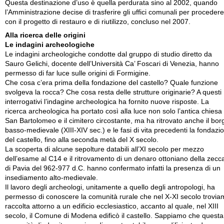
Questa destinazione d’uso è quella perdurata sino al 2002, quando
l’Amministrazione decise di trasferire gli uffici comunali per procedere
con il progetto di restauro e di riutilizzo, concluso nel 2007.
Alla ricerca delle origini
Le indagini archeologiche
Le indagini archeologiche condotte dal gruppo di studio diretto da
Sauro Gelichi, docente dell’Università Ca’ Foscari di Venezia, hanno
permesso di far luce sulle origini di Formigine.
Che cosa c’era prima della fondazione del castello? Quale funzione
svolgeva la rocca? Che cosa resta delle strutture originarie? A questi
interrogativi l’indagine archeologica ha fornito nuove risposte. La
ricerca archeologica ha portato così alla luce non solo l’antica chiesa 
San Bartolomeo e il cimitero circostante, ma ha ritrovato anche il bor
basso-medievale (XIII-XIV sec.) e le fasi di vita precedenti la fondazi
del castello, fino alla seconda metà del X secolo.
La scoperta di alcune sepolture databili all’XI secolo per mezzo
dell’esame al C14 e il ritrovamento di un denaro ottoniano della zecc
di Pavia del 962-977 d.C. hanno confermato infatti la presenza di un
insediamento alto-medievale.
Il lavoro degli archeologi, unitamente a quello degli antropologi, ha
permesso di conoscere la comunità rurale che nel X-XI secolo trovia
raccolta attorno a un edificio ecclesiastico, accanto al quale, nel XIII
secolo, il Comune di Modena edificò il castello. Sappiamo che questa