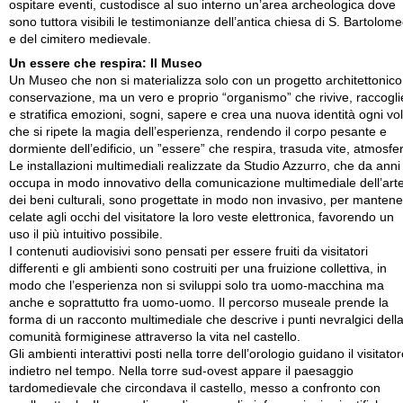
ospitare eventi, custodisce al suo interno un’area archeologica dove
sono tuttora visibili le testimonianze dell’antica chiesa di S. Bartolom
e del cimitero medievale.
Un essere che respira: Il Museo
Un Museo che non si materializza solo con un progetto architettonico
conservazione, ma un vero e proprio “organismo” che rivive, raccogli
e stratifica emozioni, sogni, sapere e crea una nuova identità ogni vol
che si ripete la magia dell’esperienza, rendendo il corpo pesante e
dormiente dell’edificio, un ”essere” che respira, trasuda vite, atmosfe
Le installazioni multimediali realizzate da Studio Azzurro, che da anni 
occupa in modo innovativo della comunicazione multimediale dell’art
dei beni culturali, sono progettate in modo non invasivo, per manten
celate agli occhi del visitatore la loro veste elettronica, favorendo un
uso il più intuitivo possibile.
I contenuti audiovisivi sono pensati per essere fruiti da visitatori
differenti e gli ambienti sono costruiti per una fruizione collettiva, in
modo che l’esperienza non si sviluppi solo tra uomo-macchina ma
anche e soprattutto fra uomo-uomo. Il percorso museale prende la
forma di un racconto multimediale che descrive i punti nevralgici dell
comunità formiginese attraverso la vita nel castello.
Gli ambienti interattivi posti nella torre dell’orologio guidano il visitato
indietro nel tempo. Nella torre sud-ovest appare il paesaggio
tardomedievale che circondava il castello, messo a confronto con