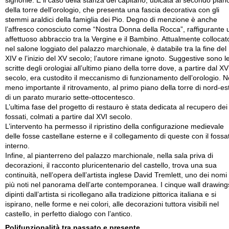
signorile. È il caso della stanza del capitano, ubicata al secondo pian
della torre dell’orologio, che presenta una fascia decorativa con gli
stemmi araldici della famiglia dei Pio. Degno di menzione è anche
l’affresco conosciuto come “Nostra Donna della Rocca”, raffigurante 
affettuoso abbraccio tra la Vergine e il Bambino. Attualmente collocat
nel salone loggiato del palazzo marchionale, è databile tra la fine del
XIV e l’inizio del XV secolo; l’autore rimane ignoto. Suggestive sono l
scritte degli orologiai all’ultimo piano della torre dove, a partire dal XV
secolo, era custodito il meccanismo di funzionamento dell’orologio. 
meno importante il ritrovamento, al primo piano della torre di nord-est
di un parato murario sette-ottocentesco.
L’ultima fase del progetto di restauro è stata dedicata al recupero dei
fossati, colmati a partire dal XVI secolo.
L’intervento ha permesso il ripristino della configurazione medievale
delle fosse castellane esterne e il collegamento di queste con il fossa
interno.
Infine, al pianterreno del palazzo marchionale, nella sala priva di
decorazioni, il racconto pluricentenario del castello, trova una sua
continuità, nell’opera dell’artista inglese David Tremlett, uno dei nomi
più noti nel panorama dell’arte contemporanea. I cinque wall drawing
dipinti dall’artista si ricollegano alla tradizione pittorica italiana e si
ispirano, nelle forme e nei colori, alle decorazioni tuttora visibili nel
castello, in perfetto dialogo con l’antico.
Polifunzionalità tra passato e presente