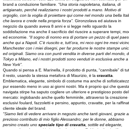
brand a conduzione familiare.
“Una storia napoletana, italiana, di
artigianato, perché realizziamo i nostri prodotti a mano. Motivo di
orgoglio, con la voglia di proiettare qui come nel mondo una bella Ital
che lavora e crede nella propria forza”.
Gironzolava ed aiutava in
negozio da quando aveva 8 anni e si legge nello sguardo la
soddisfazione ma anche il sacrificio del riuscire a superare tempi, m
ed economie.
“Il sogno di nonno era di portare un pezzo di quel pae
anche qui a Napoli. C’è riuscito e, tutt’ora, mi reco ogni tre mesi vicin
Manchester con i miei disegni, per far produrre le nostre stampe uni
ed originali. Siamo ora con punti vendita in diverse parti del mondo, 
Tokyo a Milano, ed i nostri prodotti sono venduti in esclusiva anche a
New York”.
Quando si pensa a E. Marinella, il prodotto di punta, “cannibale” di tu
il resto, usando la stessa metafora di Maurizio, è la
cravatta
.
Emblematica, elegante, simbolo di costume ma anche di sofisticatezz
pur essendo meno in uso ai giorni nostri. Ma è proprio qui che quest
navigata stirpe ha saputo cogliere un ulteriore e prestigioso posto del
mercato: inglobando anche quello femminile, attraverso la creazione 
esclusivi foulard, fazzoletti e persino, appunto, cravatte, per la raffina
cliente ideale del brand.
“Siamo lieti di vedere arrivare in negozio anche tanti giovani, grazie a
prezioso contributo di mio figlio Alessandro; per le donne, abbiamo
persino creato uno
speciale tipo di cravatta
, sottile ed elegante,