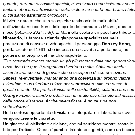
quando, durante occasioni speciali, ci venivano commissionati anche
foulard; abbiamo intravisto un potenziale e ne è nata una branca feli
di cui siamo altrettanto orgogliosi”.
Mi viene dato anche uno scoop che testimonia la malleabilità
dell’azienda nei confronti delle spinte del mercato: a Milano, questo
mese
(febbraio 2024, ndr)
, E. Marinella svelerà un peculiare tributo a
Nintendo
, la famosa azienda giapponese specializzata nella
produzione di console e videogiochi. Il personaggio
Donkey Kong
,
gorilla creato nel 1981, che indossa una cravatta a petto nudo, ne
porterà una proprio dal marchio napoletano.
“Pur sentendo questo mondo un pò più lontano dalla mia generazion
devo dire che questi progetti mi divertono molto. Abbiamo anche
assunto una decina di giovani che si occupano di comunicazione.
Sapersi re-inventare, mantenendo una coerenza sul proprio valore
aziendale, è un’ulteriore chiave per sopravvivere alle tempeste di
questo mondo. Dal punto di vista della sostenibilità, collaboriamo con
Orange Fiber
, creando prodotti con un materiale ottenuto dal macer
delle bucce d’arancia. Anche diversificare, è un plus da non
sottovalutare”.
Ho la cortese opportunità di visitare e fotografare il laboratorio dove
vengono create le cravatte.
Un gineceo di abilissime artigiane, che mi sorridono mentre scatto le
foto per l’articolo. Queste “parche” talentose e gentili, sono un tesoro