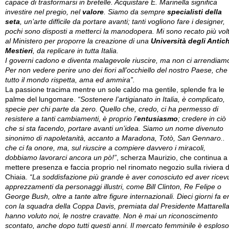
capace di trasformarsi in bretelle. Acquistare E. Marinella significa
investire nel pregio, nel
valore
. Siamo da sempre
specialisti della
seta
, un’arte difficile da portare avanti; tanti vogliono fare i designer,
pochi sono disposti a metterci la manodopera. Mi sono recato più vol
al Ministero per proporre la creazione di una
Università degli Antich
Mestieri
, da replicare in tutta Italia.
I governi cadono e diventa malagevole riuscire, ma non ci arrendiam
Per non vedere perire uno dei fiori all’occhiello del nostro Paese, che
tutto il mondo rispetta, ama ed ammira”.
La passione tracima mentre un sole caldo ma gentile, splende fra le
palme del lungomare.
“Sostenere l’artigianato in Italia, è complicato,
specie per chi parte da zero. Quello che, credo, ci ha permesso di
resistere a tanti cambiamenti, è proprio l’
entusiasmo
; credere in ciò
che si sta facendo, portare avanti un’idea. Siamo un nome divenuto
sinonimo di napoletanità, accanto a Maradona, Totò, San Gennaro..
che ci fa onore, ma, sul riuscire a compiere davvero i miracoli,
dobbiamo lavorarci ancora un pò!”
, scherza Maurizio, che continua a
mettere presenza e faccia proprio nel rinomato negozio sulla riviera d
Chiaia.
“La soddisfazione più grande è aver conosciuto ed aver ricev
apprezzamenti da personaggi illustri, come Bill Clinton, Re Felipe o
George Bush, oltre a tante altre figure internazionali. Dieci giorni fa e
con la squadra della Coppa Davis, premiata dal Presidente Mattarella
hanno voluto noi, le nostre cravatte. Non è mai un riconoscimento
scontato, anche dopo tutti questi anni. Il mercato femminile è esploso