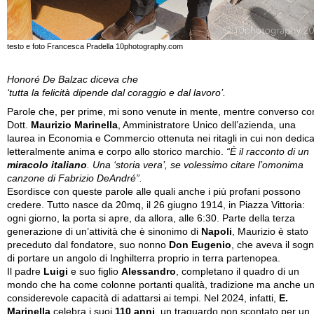
testo e foto Francesca Pradella 10photography.com
Honoré De Balzac diceva che
‘tutta la felicità dipende dal coraggio e dal lavoro’.
Parole che, per prime, mi sono venute in mente, mentre converso con
Dott.
Maurizio Marinella
, Amministratore Unico dell’azienda, una
laurea in Economia e Commercio ottenuta nei ritagli in cui non dedic
letteralmente anima e corpo allo storico marchio.
“È il racconto di un
miracolo italiano
. Una ‘storia vera’, se volessimo citare l’omonima
canzone di Fabrizio DeAndré”.
Esordisce con queste parole alle quali anche i più profani possono
credere. Tutto nasce da 20mq, il 26 giugno 1914, in Piazza Vittoria:
ogni giorno, la porta si apre, da allora, alle 6:30. Parte della terza
generazione di un’attività che è sinonimo di
Napoli
, Maurizio è stato
preceduto dal fondatore, suo nonno
Don Eugenio
, che aveva il sog
di portare un angolo di Inghilterra proprio in terra partenopea.
Il padre
Luigi
e suo figlio
Alessandro
, completano il quadro di un
mondo che ha come colonne portanti qualità, tradizione ma anche u
considerevole capacità di adattarsi ai tempi. Nel 2024, infatti,
E.
Marinella
celebra i suoi
110 anni
, un traguardo non scontato per un