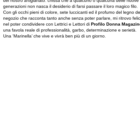
del nostro artigianato: chissà che a qualcuno o qualcuna delle nuove
generazioni non nasca il desiderio di farsi passare il loro magico filo.
Con gli occhi pieni di colore, sete luccicanti ed il profumo del legno de
negozio che racconta tanto anche senza poter parlare, mi ritrovo feli
nel poter condividere con Lettrici e Lettori di
Profilo Donna Magazin
una favola reale di professionalità, garbo, determinazione e serietà.
Una ‘Marinella’ che vive e vivrà ben più di un giorno.