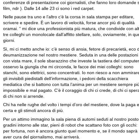
conferenze di presentazione coi giornalisti, che fanno loro domande 
film, ndr ). Dalle 14 alle 23 ci sono i red carpet.
Nelle pause tra uno e l’altro c’è la corsa in sala stampa per editare,
scrivere e spedire. È un lavoro di velocità, forse ancor più di qualità
oramai. “ mi dice una professionista più matura, che condivide con alt
tre colleghi un monolocale dall’affitto stellare, solo, ovviamente, in qu
giorni.
Sì, mi ci metto anche io: c’è senso di ansia, fetore di precarietà, eco d
deumanizzazione nel nostro mestiere. Seduta in una delle postazioni
con vista mare, il sole sbarazzino che investe la tastiera del computer
osservo la giungla che mi circonda, le facce dei miei colleghi: sono
stanchi, sono elettrici, sono concentrati. Io non riesco a non ammirar
gli invisibili piedistalli dell’informazione, i pedoni della scacchiera
mediatica che si battono con tutta l’anima per un mestiere sempre pi
impossibile e mal pagato. C’è il coraggio di chi ci crede, di chi ci sper
di chi non si arrende.
Chi ha nelle rughe del volto i tempi d’oro del mestiere, dove la paga 
certa e gli stimoli ancora di più.
Per un attimo immagino la sala piena di automi seduti al nostro posto,
gradini intorno alle star, pieni di robot che scattano foto con gli occhi:
per fortuna, non è ancora giunto quel momento e, se il mondo saprà
aver cura del giornalismo, mai arriverà.