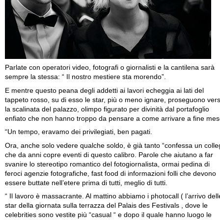
Parlate con operatori video, fotografi o giornalisti e la cantilena sarà
sempre la stessa: “ Il nostro mestiere sta morendo”.
E mentre questo peana degli addetti ai lavori echeggia ai lati del
tappeto rosso, su di esso le star, più o meno ignare, proseguono ver
la scalinata del palazzo, olimpo figurato per divinità dal portafoglio
enfiato che non hanno troppo da pensare a come arrivare a fine mes
“Un tempo, eravamo dei privilegiati, ben pagati.
Ora, anche solo vedere qualche soldo, è già tanto “confessa un coll
che da anni copre eventi di questo calibro. Parole che aiutano a far
svanire lo stereotipo romantico del fotogiornalista, ormai pedina di
feroci agenzie fotografiche, fast food di informazioni folli che devono
essere buttate nell’etere prima di tutti, meglio di tutti.
“ Il lavoro è massacrante. Al mattino abbiamo i photocall ( l’arrivo dell
star della giornata sulla terrazza del Palais des Festivals , dove le
celebrities sono vestite più “casual “ e dopo il quale hanno luogo le