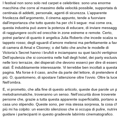
I festival non sono solo red carpet e celebrities: sono una enorme
macchina che corre al massimo della velocità possibile, supportata d
centinaia di addetti, personale, agenti di sicurezza. L’apparente
frivolezza dell’argomento, il cinema appunto, tende a fuorviare
dall’importanza che tutto questo ha per chi li segue: mai come ora,
questa industria può avere la potenza di educare, di inviare messaggi
di raggiungere occhi ed orecchie in zone estreme e remote. Certo,
potrei parlarvi di quanto è angelica Julia Roberts che incede scalza s
tappeto rosso; degli sguardi d’amore melensi ma perfettamente a fav
di camera di Amal e Clooney; o del fatto che anche le modelle di
Victoria’s Secret hanno i brufoli e inciampano su quei tacchi vertiginos
Dell’opulenza che si concentra nelle hall degli hotel, dei party esclusiv
nelle loro terrazze, dei disperati che devono esserci per dire di esserc
stati. È indubbiamente interessante. Vi terrebbe ben incollati a quest
pagina. Ma forse è il caso, anche da parte del lettore, di pretendere d
più. O, quantomeno, di spostare l’attenzione oltre l’ovvio. Oltre la luce
Nell’ombra.
E, vi prometto, che alla fine di questo articolo, queste due parole un p
melodrammatiche, troveranno un senso. Nell’oscurità dove troverete
persone che, grazie a tutta questa apparente superficialità, portano a
casa uno stipendio. Queste sono, per mia stessa sorpresa, la cosa c
più mi ha colpito: un esercito silenzioso che si occupa di pulire, nutrir
guidare i partecipanti in questo gradevole labirinto cinematografico.