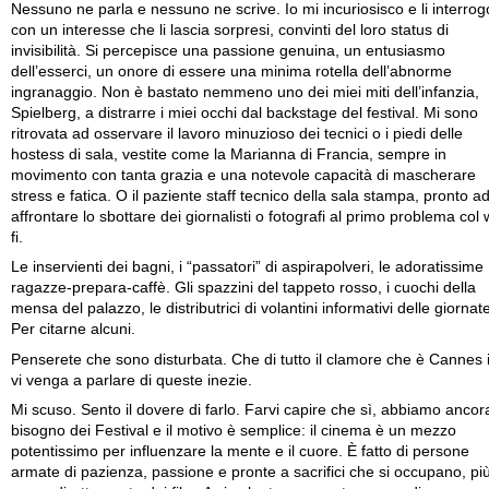
Nessuno ne parla e nessuno ne scrive. Io mi incuriosisco e li interrog
con un interesse che li lascia sorpresi, convinti del loro status di
invisibilità. Si percepisce una passione genuina, un entusiasmo
dell’esserci, un onore di essere una minima rotella dell’abnorme
ingranaggio. Non è bastato nemmeno uno dei miei miti dell’infanzia,
Spielberg, a distrarre i miei occhi dal backstage del festival. Mi sono
ritrovata ad osservare il lavoro minuzioso dei tecnici o i piedi delle
hostess di sala, vestite come la Marianna di Francia, sempre in
movimento con tanta grazia e una notevole capacità di mascherare
stress e fatica. O il paziente staff tecnico della sala stampa, pronto a
affrontare lo sbottare dei giornalisti o fotografi al primo problema col 
fi.
Le inservienti dei bagni, i “passatori” di aspirapolveri, le adoratissime
ragazze-prepara-caffè. Gli spazzini del tappeto rosso, i cuochi della
mensa del palazzo, le distributrici di volantini informativi delle giornat
Per citarne alcuni.
Penserete che sono disturbata. Che di tutto il clamore che è Cannes 
vi venga a parlare di queste inezie.
Mi scuso. Sento il dovere di farlo. Farvi capire che sì, abbiamo ancor
bisogno dei Festival e il motivo è semplice: il cinema è un mezzo
potentissimo per influenzare la mente e il cuore. È fatto di persone
armate di pazienza, passione e pronte a sacrifici che si occupano, pi