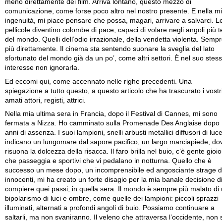
meno direttamente dei film. Arriva lontano, questo mezzo di
comunicazione, come forse poco altro nel nostro presente. E nella m
ingenuità, mi piace pensare che possa, magari, arrivare a salvarci. L
pellicole diventino colombe di pace, capaci di volare negli angoli più te
del mondo. Quelli dell’odio irrazionale, della vendetta violenta. Semp
più direttamente. Il cinema sta sentendo suonare la sveglia del lato
sfortunato del mondo già da un po’, come altri settori. È nel suo stes
interesse non ignorarla.
Ed eccomi qui, come accennato nelle righe precedenti. Una
spiegazione a tutto questo, a questo articolo che ha trascurato i vostr
amati attori, registi, attrici.
Nella mia ultima sera in Francia, dopo il Festival di Cannes, mi sono
fermata a Nizza. Ho camminato sulla Promenade Des Anglaise dopo
anni di assenza. I suoi lampioni, snelli arbusti metallici diffusori di luce
indicano un lungomare dal sapore pacifico, un largo marciapiede, do
risuona la dolcezza della risacca. Il faro brilla nel buio, c’è gente gioi
che passeggia e sportivi che vi pedalano in notturna. Quello che è
successo un mese dopo, un incomprensibile ed angosciante strage d
innocenti, mi ha creato un forte disagio per la mia banale decisione d
compiere quei passi, in quella sera. Il mondo è sempre più malato di
bipolarismo di luci e ombre, come quelle dei lampioni: piccoli sprazzi
illuminati, alternati a profondi angoli di buio. Possiamo continuare a
saltarli, ma non svaniranno. Il veleno che attraversa l’occidente, non s