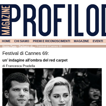
HOME
CHI SIAMO
PREMI E RICONOSCIMENTI
MAGAZINE
EVENTI
Home Page
/
Parliamo di...
/
Festival di Cannes 69
Festival di Cannes 69:
un’ indagine all’ombra del red carpet
di Francesca Pradella