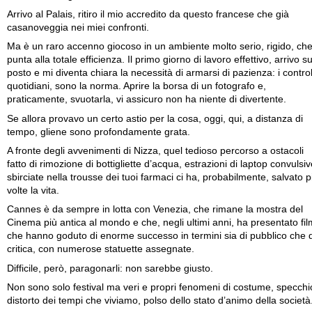
Arrivo al Palais, ritiro il mio accredito da questo francese che già
casanoveggia nei miei confronti.
Ma è un raro accenno giocoso in un ambiente molto serio, rigido, ch
punta alla totale efficienza. Il primo giorno di lavoro effettivo, arrivo su
posto e mi diventa chiara la necessità di armarsi di pazienza: i control
quotidiani, sono la norma. Aprire la borsa di un fotografo e,
praticamente, svuotarla, vi assicuro non ha niente di divertente.
Se allora provavo un certo astio per la cosa, oggi, qui, a distanza di
tempo, gliene sono profondamente grata.
A fronte degli avvenimenti di Nizza, quel tedioso percorso a ostacoli
fatto di rimozione di bottigliette d’acqua, estrazioni di laptop convulsiv
sbirciate nella trousse dei tuoi farmaci ci ha, probabilmente, salvato p
volte la vita.
Cannes è da sempre in lotta con Venezia, che rimane la mostra del
Cinema più antica al mondo e che, negli ultimi anni, ha presentato fil
che hanno goduto di enorme successo in termini sia di pubblico che d
critica, con numerose statuette assegnate.
Difficile, però, paragonarli: non sarebbe giusto.
Non sono solo festival ma veri e propri fenomeni di costume, specchi
distorto dei tempi che viviamo, polso dello stato d’animo della società