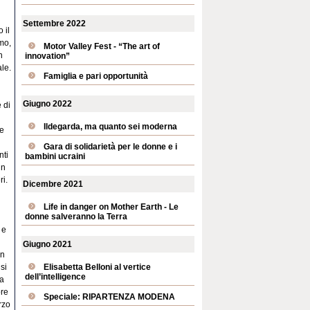
Settembre 2022
 il
mo,
Motor Valley Fest - “The art of
n
innovation”
ale.
Famiglia e pari opportunità
Giugno 2022
 di
Ildegarda, ma quanto sei moderna
 e
Gara di solidarietà per le donne e i
nti
bambini ucraini
in
ri.
Dicembre 2021
Life in danger on Mother Earth - Le
donne salveranno la Terra
 e
Giugno 2021
un
Elisabetta Belloni al vertice
si
dell’intelligence
ua
pre
Speciale: RIPARTENZA MODENA
rzo