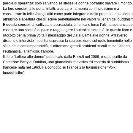
parole di speranza: solo salvando se stesse le donne potranno salvare il mondo.
La loro sensibilità le porta, infatti, a cercare l’armonia con il prossimo e a
considerare la felicità degli altri come parte integrante della propria, una lezione 
altruismo e apertura che si iscrive perfettamente nei valori millenari del buddhis
E questa sensibilità, coltivata e accresciuta, è l’unica e forse l’ultima speranza pe
costruire una società di pace e raggiungere l’autentica serenità. In questo libro è
raccolto per la prima volta il messaggio del Dalai Lama alle donne. Attraverso
discorsi e interviste in cui ha espresso la sua posizione sul ruolo femminile nelle
sfide della contemporaneità, si affrontano grandi problemi morali come l’aborto,
l’eutanasia, la famiglia, l’amore.
Il libro “Lettera alle donne” pubblicato dalla Rizzoli nel 2009, è stato scritto da
Catherine Barry di Dublino, una giornalista televisiva ed esperta di buddhismo
francese nata nel 1963. Ha condotto su France 2 la trasmissione “Voix
bouddhisthe”.