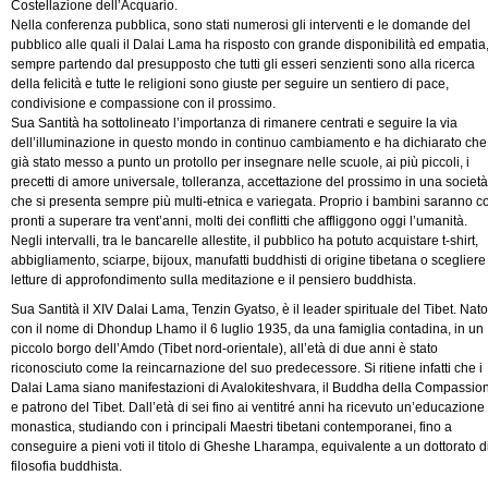
Costellazione dell’Acquario.
Nella conferenza pubblica, sono stati numerosi gli interventi e le domande del
pubblico alle quali il Dalai Lama ha risposto con grande disponibilità ed empatia
sempre partendo dal presupposto che tutti gli esseri senzienti sono alla ricerca
della felicità e tutte le religioni sono giuste per seguire un sentiero di pace,
condivisione e compassione con il prossimo.
Sua Santità ha sottolineato l’importanza di rimanere centrati e seguire la via
dell’illuminazione in questo mondo in continuo cambiamento e ha dichiarato che
già stato messo a punto un protollo per insegnare nelle scuole, ai più piccoli, i
precetti di amore universale, tolleranza, accettazione del prossimo in una società
che si presenta sempre più multi-etnica e variegata. Proprio i bambini saranno c
pronti a superare tra vent’anni, molti dei conflitti che affliggono oggi l’umanità.
Negli intervalli, tra le bancarelle allestite, il pubblico ha potuto acquistare t-shirt,
abbigliamento, sciarpe, bijoux, manufatti buddhisti di origine tibetana o scegliere
letture di approfondimento sulla meditazione e il pensiero buddhista.
Sua Santità il XIV Dalai Lama, Tenzin Gyatso, è il leader spirituale del Tibet. Nato
con il nome di Dhondup Lhamo il 6 luglio 1935, da una famiglia contadina, in un
piccolo borgo dell’Amdo (Tibet nord-orientale), all’età di due anni è stato
riconosciuto come la reincarnazione del suo predecessore. Si ritiene infatti che i
Dalai Lama siano manifestazioni di Avalokiteshvara, il Buddha della Compassio
e patrono del Tibet. Dall’età di sei fino ai ventitré anni ha ricevuto un’educazione
monastica, studiando con i principali Maestri tibetani contemporanei, fino a
conseguire a pieni voti il titolo di Gheshe Lharampa, equivalente a un dottorato d
filosofia buddhista.