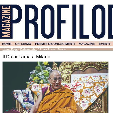
HOME
CHI SIAMO
PREMI E RICONOSCIMENTI
MAGAZINE
EVENTI
Home Page
/
Parliamo di...
/
Il Dalai Lama a Milano
Il Dalai Lama a Milano