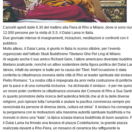
Cancelli aperti dalle 6.30 del mattino alla Fiera di Rho a Milano, dove si sono riu
12.000 persone per la visita di S.S. il Dalai Lama in Italia.
Due giornate intense di insegnamenti, iniziazioni, meditazioni e confronti con il
pubblico.
Molto atteso, il Dalai Lama, è giunto in Italia lo scorso ottobre, per l’evento
organizzato dall’Istituto Studi Buddhismo Tibetano Ghe Pel Ling di Milano.
Al seguito anche il suo amico Richard Gere, l’attore americano diventato buddhi
tibetano praticante, nonché un attivo sostenitore della figura politica del Dalai L
stesso, infatti da sempre si batte per la causa del Tibet. Nell’occasione è stata
conferita la cittadinanza onoraria della città di Rho al leader spirituale dal sindac
Pietro Romano: “La nostra città è impegnata da anni nella costruzione di politich
per la pace e di una comunità inclusiva - ha dichiarato il sindaco - è per me quind
un onore poter conferire la cittadinanza onoraria del Comune di Rho a Sua Santi
in quanto promotore della ricerca dell’autentica felicità che al di la delle diverse
religioni, può ispirare tutta l’umanità e aiutare la pacifica convivenza sempre più
ravvicinata tra persone di diversa storia, cultura ed etnia”. Il sindaco ha consegn
la pergamena con le motivazioni alla massima autorità spirituale buddhista e ha
ricevuto in dono una “kata”, la tipica sciarpa bianca buddhista di buon auspicio. 
il Dalai Lama ha firmato una tessera di piazza Costellazione, la grande piazza
realizzata davanti a Rho-Fiera, un mosaico di ceramica blu raffigurante la