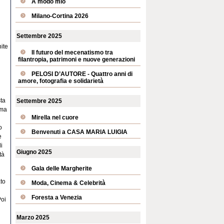
A modo mio
Milano-Cortina 2026
Settembre 2025
nite
Il futuro del mecenatismo tra
filantropia, patrimoni e nuove generazioni
PELOSI D’AUTORE - Quattro anni di
amore, fotografia e solidarietà
sta
Settembre 2025
ama
Mirella nel cuore
o
Benvenuti a CASA MARIA LUIGIA
e
i
Giugno 2025
tà
Gala delle Margherite
ato
Moda, Cinema & Celebrità
Foresta a Venezia
Poi
Marzo 2025