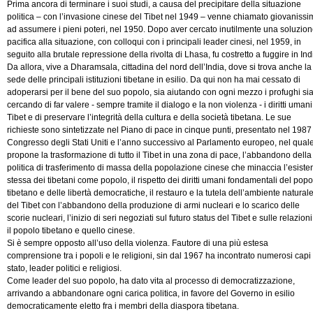
Prima ancora di terminare i suoi studi, a causa del precipitare della situazione
politica – con l’invasione cinese del Tibet nel 1949 – venne chiamato giovaniss
ad assumere i pieni poteri, nel 1950. Dopo aver cercato inutilmente una soluzio
pacifica alla situazione, con colloqui con i principali leader cinesi, nel 1959, in
seguito alla brutale repressione della rivolta di Lhasa, fu costretto a fuggire in Ind
Da allora, vive a Dharamsala, cittadina del nord dell’India, dove si trova anche la
sede delle principali istituzioni tibetane in esilio. Da qui non ha mai cessato di
adoperarsi per il bene del suo popolo, sia aiutando con ogni mezzo i profughi si
cercando di far valere - sempre tramite il dialogo e la non violenza - i diritti umani
Tibet e di preservare l’integrità della cultura e della società tibetana. Le sue
richieste sono sintetizzate nel Piano di pace in cinque punti, presentato nel 1987
Congresso degli Stati Uniti e l’anno successivo al Parlamento europeo, nel quale
propone la trasformazione di tutto il Tibet in una zona di pace, l’abbandono della
politica di trasferimento di massa della popolazione cinese che minaccia l’esiste
stessa dei tibetani come popolo, il rispetto dei diritti umani fondamentali del popo
tibetano e delle libertà democratiche, il restauro e la tutela dell’ambiente natural
del Tibet con l’abbandono della produzione di armi nucleari e lo scarico delle
scorie nucleari, l’inizio di seri negoziati sul futuro status del Tibet e sulle relazioni
il popolo tibetano e quello cinese.
Si è sempre opposto all’uso della violenza. Fautore di una più estesa
comprensione tra i popoli e le religioni, sin dal 1967 ha incontrato numerosi capi 
stato, leader politici e religiosi.
Come leader del suo popolo, ha dato vita al processo di democratizzazione,
arrivando a abbandonare ogni carica politica, in favore del Governo in esilio
democraticamente eletto fra i membri della diaspora tibetana.