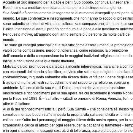
Accanto al Suo impegno per la pace e per il Suo popolo, continua a insegnare il
Buddhismo e a meditare quotidianamente, per più di cinque ore al giorno.
Sua Santità dà continuamente insegnamenti ai numerosi discepoli sparsi per tutto
mondo. Le sue conferenze e insegnamenti, che non hanno lo scopo di proselitis
sono autentiche lezioni di vita, pace, tolleranza e compassione, che trasmette co
l’unica intenzione di dare il proprio contributo alla pace e alla fratellanza univers
Per questo motivo, attraggono ogni anno sempre più persone da molte parti del
mondo.
Tre sono gli impegni principali della sua vita: come essere umano, la promozione
valori come compassione, perdono, tolleranza; come religioso, la promozione
dell’armonia e della comprensione tra le maggiori tradizioni religiose del mondo
infine la risoluzione della questione tibetana.
Motivato da ciò, promuove e partecipa a incontri interreligiosi, ma anche a confro
con esponenti del mondo scientifico, convinto che scienza e religione non siano 
contraddizione, in quanto entrambe alla ricerca della verità per il bene degli esse
È autore di numerosi testi sul buddhismo e sul rapporto tra religione, scienza e
ambiente. Nel corso della sua vita, il Dalai Lama ha ricevuto numerosissime
onorificenze e riconoscimenti per la sua opera, tra cui ricordiamo il premio Nobel
per la Pace, nel 1989. È – tra l’altro – cittadino onorario di Roma, Venezia, Torino
altre città italiane.
Al di là dei riconoscimenti ufficiali, però, Sua Santità – che considera sé stesso “
semplice monaco buddhista” e imposta la propria vita sulla semplicità e l’umiltà - 
colloca senz’altro fra i personaggi di maggior rilievo della nostra epoca, per la s
straordinaria carica di affetto per ogni essere, per la capacità di tramettere - sem
e in ogni situazione - messaggi costruttivi di tolleranza, pace e dialogo, per lo sfo