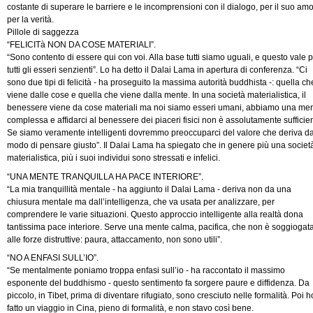
costante di superare le barriere e le incomprensioni con il dialogo, per il suo am
per la verità.
Pillole di saggezza
“FELICITà NON DA COSE MATERIALI”.
“Sono contento di essere qui con voi. Alla base tutti siamo uguali, e questo vale 
tutti gli esseri senzienti”. Lo ha detto il Dalai Lama in apertura di conferenza. “Ci
sono due tipi di felicità - ha proseguito la massima autorità buddhista -: quella ch
viene dalle cose e quella che viene dalla mente. In una società materialistica, il
benessere viene da cose materiali ma noi siamo esseri umani, abbiamo una me
complessa e affidarci al benessere dei piaceri fisici non è assolutamente sufficie
Se siamo veramente intelligenti dovremmo preoccuparci del valore che deriva da
modo di pensare giusto”. Il Dalai Lama ha spiegato che in genere più una societ
materialistica, più i suoi individui sono stressati e infelici.
“UNA MENTE TRANQUILLA HA PACE INTERIORE”.
“La mia tranquillità mentale - ha aggiunto il Dalai Lama - deriva non da una
chiusura mentale ma dall’intelligenza, che va usata per analizzare, per
comprendere le varie situazioni. Questo approccio intelligente alla realtà dona
tantissima pace interiore. Serve una mente calma, pacifica, che non è soggiogat
alle forze distruttive: paura, attaccamento, non sono utili”.
“NO A ENFASI SULL’IO”.
“Se mentalmente poniamo troppa enfasi sull’io - ha raccontato il massimo
esponente del buddhismo - questo sentimento fa sorgere paure e diffidenza. Da
piccolo, in Tibet, prima di diventare rifugiato, sono cresciuto nelle formalità. Poi h
fatto un viaggio in Cina, pieno di formalità, e non stavo così bene.