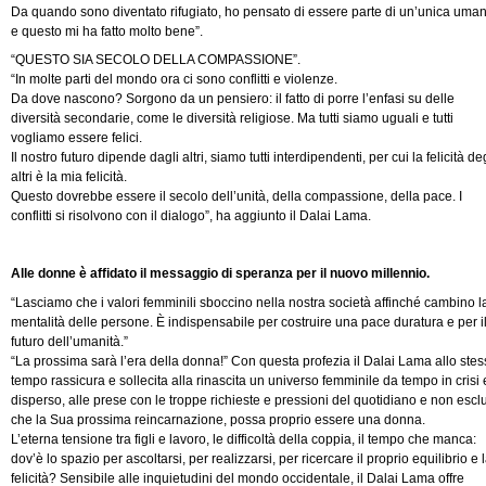
Da quando sono diventato rifugiato, ho pensato di essere parte di un’unica uman
e questo mi ha fatto molto bene”.
“QUESTO SIA SECOLO DELLA COMPASSIONE”.
“In molte parti del mondo ora ci sono conflitti e violenze.
Da dove nascono? Sorgono da un pensiero: il fatto di porre l’enfasi su delle
diversità secondarie, come le diversità religiose. Ma tutti siamo uguali e tutti
vogliamo essere felici.
Il nostro futuro dipende dagli altri, siamo tutti interdipendenti, per cui la felicità de
altri è la mia felicità.
Questo dovrebbe essere il secolo dell’unità, della compassione, della pace. I
conflitti si risolvono con il dialogo”, ha aggiunto il Dalai Lama.
Alle donne è affidato il messaggio di speranza per il nuovo millennio.
“Lasciamo che i valori femminili sboccino nella nostra società affinché cambino l
mentalità delle persone. È indispensabile per costruire una pace duratura e per i
futuro dell’umanità.”
“La prossima sarà l’era della donna!” Con questa profezia il Dalai Lama allo ste
tempo rassicura e sollecita alla rinascita un universo femminile da tempo in crisi 
disperso, alle prese con le troppe richieste e pressioni del quotidiano e non escl
che la Sua prossima reincarnazione, possa proprio essere una donna.
L’eterna tensione tra figli e lavoro, le difficoltà della coppia, il tempo che manca:
dov’è lo spazio per ascoltarsi, per realizzarsi, per ricercare il proprio equilibrio e 
felicità? Sensibile alle inquietudini del mondo occidentale, il Dalai Lama offre