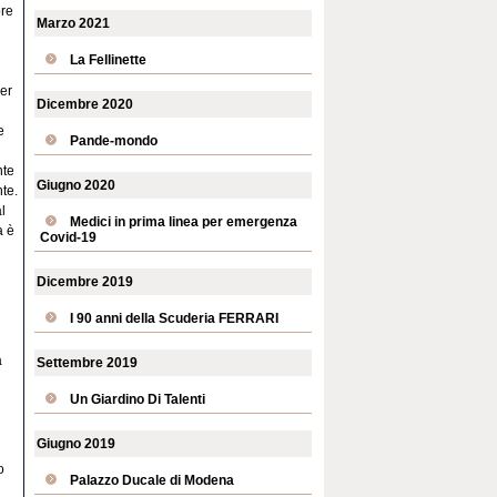
ore
Marzo 2021
La Fellinette
per
Dicembre 2020
e
Pande-mondo
nte
Giugno 2020
nte.
l
Medici in prima linea per emergenza
à è
Covid-19
Dicembre 2019
I 90 anni della Scuderia FERRARI
a
Settembre 2019
Un Giardino Di Talenti
Giugno 2019
o
Palazzo Ducale di Modena