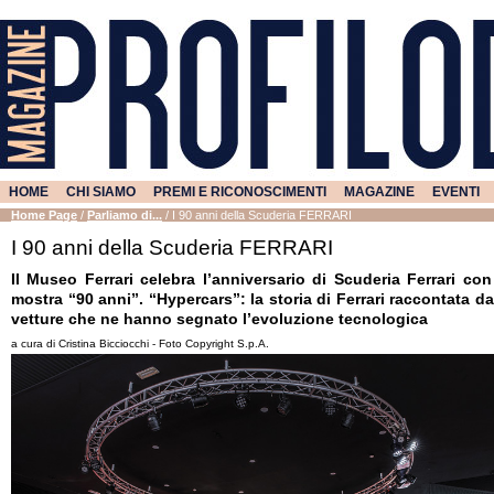
HOME
CHI SIAMO
PREMI E RICONOSCIMENTI
MAGAZINE
EVENTI
Home Page
/
Parliamo di...
/
I 90 anni della Scuderia FERRARI
I 90 anni della Scuderia FERRARI
Il Museo Ferrari celebra l’anniversario di Scuderia Ferrari con
mostra “90 anni”. “Hypercars”: la storia di Ferrari raccontata da
vetture che ne hanno segnato l’evoluzione tecnologica
a cura di Cristina Bicciocchi - Foto Copyright S.p.A.