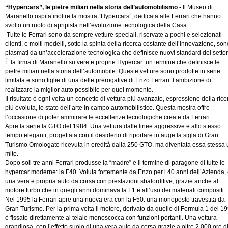
“Hypercars”, le pietre miliari nella storia dell’automobilismo -
Il Museo di
Maranello ospita inoltre la mostra “Hypercars”, dedicata alle Ferrari che hanno
svolto un ruolo di apripista nell’evoluzione tecnologica della Casa.
Tutte le Ferrari sono da sempre vetture speciali, riservate a pochi e selezionati
clienti, e molti modelli, sotto la spinta della ricerca costante dell’innovazione, son
plasmati da un’accelerazione tecnologica che definisce nuovi standard del settor
È la firma di Maranello su vere e proprie Hypercar: un termine che definisce le
pietre miliari nella storia dell’automobile. Queste vetture sono prodotte in serie
limitata e sono figlie di una delle prerogative di Enzo Ferrari: l’ambizione di
realizzare la miglior auto possibile per quel momento.
Il risultato è ogni volta un concetto di vettura più avanzato, espressione della rice
più evoluta, lo stato dell’arte in campo automobilistico. Questa mostra offre
l’occasione di poter ammirare le eccellenze tecnologiche create da Ferrari.
Apre la serie la GTO del 1984. Una vettura dalle linee aggressive e allo stesso
tempo eleganti, progettata con il desiderio di riportare in auge la sigla di Gran
Turismo Omologato ricevuta in eredità dalla 250 GTO, ma diventata essa stessa 
mito.
Dopo soli tre anni Ferrari produsse la “madre” e il termine di paragone di tutte le
hypercar moderne: la F40. Voluta fortemente da Enzo per i 40 anni dell’Azienda,
una vera e propria auto da corsa con prestazioni sbalorditive, grazie anche al
motore turbo che in quegli anni dominava la F1 e all’uso dei materiali compositi.
Nel 1995 la Ferrari apre una nuova era con la F50: una monoposto travestita da
Gran Turismo. Per la prima volta il motore, derivato da quello di Formula 1 del 19
è fissato direttamente al telaio monoscocca con funzioni portanti. Una vettura
grandiosa, con l’effetto suolo di una vera auto da corsa grazie a oltre 2.000 ore d