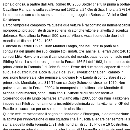
storia gloriosa, a partire dall’Alfa Romeo 8C 2300 Spider che fu la prima a portare
Cavallino Rampante sulla sua livrea nel 1932 alla 24 Ore di Spa, fino alla SF71H
la monoposto con cui lo scorso anno hanno gareggiato Sebastian Vettel e Kimi
Räikkönen.
L’arco temporale compreso fra queste due vetture è raccontato da indimenticabili
monoposto, protagoniste di gare sofferte, di storiche vittorie e talvolta di sconfitte
dolorose. Ecco allora la Ferrari 500, con cui Alberto Ascari conquistò due titoli
mondiali di fila nel 1952 e 1953.
E ancora la Ferrari D50 di Juan Manuel Fangio, che nel 1956 lo portò alla
conquista del quarto dei suoi cinque titoli iridati. C’è anche la Ferrari Dino 246 F
con cui Mike Hawthorn vinse il campionato del mondo, battendo per un solo pun
Stirling Moss. La serie prosegue con la Ferrari 156 F1 del 1963, la monoposto de
prima vittoria in Formula 1 di John Surtees, l’eroe dei due mondi capace di trionf
su due e quattro ruote. Ecco la 312 T del 1975, rivoluzionaria per il cambio in
posizione trasversale, che permise al giovane Niki Lauda di conquistare il suo
primo titolo Mondiale, e la 312 T4 con cui Jody Scheckter vinse nel 1979. Non
poteva mancare la Ferrari F2004, la monoposto dell’ultimo titolo Mondiale di
Michael Schumacher, conquistato con 13 vittorie di cui sei consecutive.
Scorrendo questo lungo palmares arriviamo alla F2007, con cui Kimi Räikkönen 
impose tra i Piloti con una rimonta incredibile culminata con la vittoria nel GP del
Brasile e il successo per un solo punto in classifica.
Queste vetture raccontano il sogno del fondatore e l’impegno, la determinazione
la spinta per l’innovazione di una squadra che è riuscita a legare per sempre la 
storia a quella della Formula 1. 31 titoli mondiali, di cui 15 Piloti e 16 Costruttori,
rimangono un primato ineguagliato che il team di Maranello è chiamato ogni an