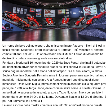
Un nome simbolo del motorsport, che unisce un intero Paese e milioni di tifosi in
tutto il mondo: Scuderia Ferrari, la squadra di Formula 1 più vincente di sempre,
compie 90 anni nel 2019. Un anniversario che il Museo Ferrari di Maranello ha
deciso di ricordare con una grande mostra celebrativa.
Fondata a Modena il 16 novembre del 1929 da Enzo Ferrari che intuì il potenzial
dei gentlemen driver per conseguire grandi risultati sportivi, la Scuderia Ferrari h
scritto pagine indelebili nella storia del motorsport. Già ai suoi esordi, la allora
Società Anonima Scuderia Ferrari si mise in luce nel panorama sportivo italiano 
mondiale, inizialmente con vetture Alfa Romeo, in ogni tipo di competizione
motoristica. Dalla Mille Miglia, prima competizione in assoluto cui la squadra pre
parte, nel 1930, alla Targa Florio, dalle corse in salita come la Trieste-Opicina, in
arrivò il primo successo in assoluto grazie a Tazio Nuvolari, fino a competizioni
leggendarie come le 24 Ore di Le Mans, Daytona e Spa, e la 12 Ore di Sebring. 
poi, naturalmente, la Formula 1.
Le auto esposte nella mostra chiamata appunto “90 anni” testimoniano questa