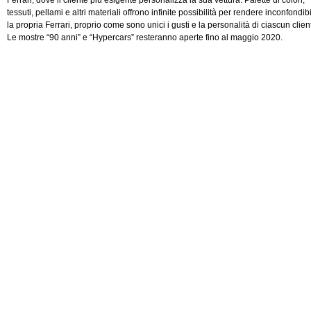
Ferrari, dove il cliente più esigente personalizza la sua vettura. Palette di colori,
tessuti, pellami e altri materiali offrono infinite possibilità per rendere inconfondib
la propria Ferrari, proprio come sono unici i gusti e la personalità di ciascun clien
Le mostre “90 anni” e “Hypercars” resteranno aperte fino al maggio 2020.