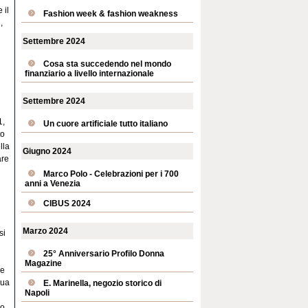
 il
Fashion week & fashion weakness
,
Settembre 2024
Cosa sta succedendo nel mondo
finanziario a livello internazionale
Settembre 2024
1,
Un cuore artificiale tutto italiano
to
lla
Giugno 2024
are
Marco Polo - Celebrazioni per i 700
anni a Venezia
CIBUS 2024
Marzo 2024
si
25° Anniversario Profilo Donna
Magazine
 e
sua
E. Marinella, negozio storico di
Napoli
no