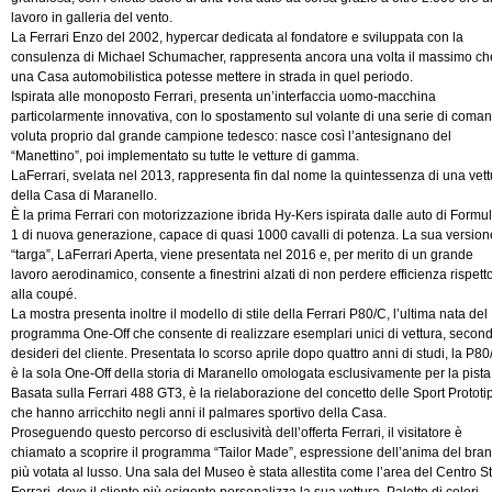
lavoro in galleria del vento.
La Ferrari Enzo del 2002, hypercar dedicata al fondatore e sviluppata con la
consulenza di Michael Schumacher, rappresenta ancora una volta il massimo ch
una Casa automobilistica potesse mettere in strada in quel periodo.
Ispirata alle monoposto Ferrari, presenta un’interfaccia uomo-macchina
particolarmente innovativa, con lo spostamento sul volante di una serie di coman
voluta proprio dal grande campione tedesco: nasce così l’antesignano del
“Manettino”, poi implementato su tutte le vetture di gamma.
LaFerrari, svelata nel 2013, rappresenta fin dal nome la quintessenza di una vett
della Casa di Maranello.
È la prima Ferrari con motorizzazione ibrida Hy-Kers ispirata dalle auto di Formu
1 di nuova generazione, capace di quasi 1000 cavalli di potenza. La sua version
“targa”, LaFerrari Aperta, viene presentata nel 2016 e, per merito di un grande
lavoro aerodinamico, consente a finestrini alzati di non perdere efficienza rispett
alla coupé.
La mostra presenta inoltre il modello di stile della Ferrari P80/C, l’ultima nata del
programma One-Off che consente di realizzare esemplari unici di vettura, second
desideri del cliente. Presentata lo scorso aprile dopo quattro anni di studi, la P80
è la sola One-Off della storia di Maranello omologata esclusivamente per la pista
Basata sulla Ferrari 488 GT3, è la rielaborazione del concetto delle Sport Prototi
che hanno arricchito negli anni il palmares sportivo della Casa.
Proseguendo questo percorso di esclusività dell’offerta Ferrari, il visitatore è
chiamato a scoprire il programma “Tailor Made”, espressione dell’anima del bra
più votata al lusso. Una sala del Museo è stata allestita come l’area del Centro St