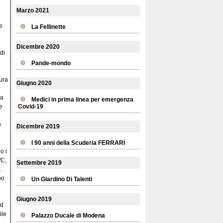
Marzo 2021
e
La Fellinette
Dicembre 2020
di
Pande-mondo
ura
Giugno 2020
la
Medici in prima linea per emergenza
Covid-19
e
o
Dicembre 2019
I 90 anni della Scuderia FERRARI
o i
/C,
Settembre 2019
.
po
Un Giardino Di Talenti
Giugno 2019
nd
ile
Palazzo Ducale di Modena