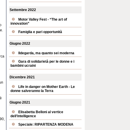
Settembre 2022
Motor Valley Fest - “The art of
innovation”
o
e.
Famiglia e pari opportunità
Giugno 2022
Ildegarda, ma quanto sei moderna
rca
Gara di solidarietà per le donne e i
bambini ucraini
Dicembre 2021
un
Life in danger on Mother Earth - Le
donne salveranno la Terra
 è
Giugno 2021
Elisabetta Belloni al vertice
dell’intelligence
90,
Speciale: RIPARTENZA MODENA
i