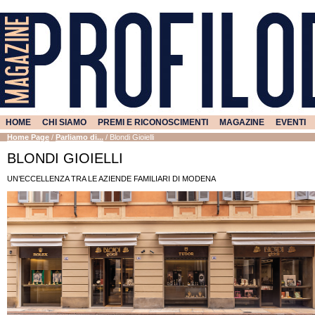
HOME
CHI SIAMO
PREMI E RICONOSCIMENTI
MAGAZINE
EVENTI
Home Page
/
Parliamo di...
/
Blondi Gioielli
BLONDI GIOIELLI
UN’ECCELLENZA TRA LE AZIENDE FAMILIARI DI MODENA