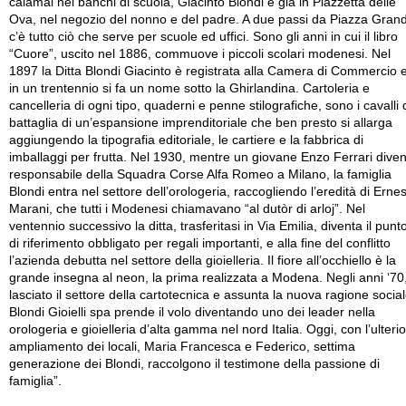
calamai nei banchi di scuola, Giacinto Blondi è già in Piazzetta delle
Ova, nel negozio del nonno e del padre. A due passi da Piazza Gran
c’è tutto ciò che serve per scuole ed uffici. Sono gli anni in cui il libro
“Cuore”, uscito nel 1886, commuove i piccoli scolari modenesi. Nel
1897 la Ditta Blondi Giacinto è registrata alla Camera di Commercio 
in un trentennio si fa un nome sotto la Ghirlandina. Cartoleria e
cancelleria di ogni tipo, quaderni e penne stilografiche, sono i cavalli 
battaglia di un’espansione imprenditoriale che ben presto si allarga
aggiungendo la tipografia editoriale, le cartiere e la fabbrica di
imballaggi per frutta. Nel 1930, mentre un giovane Enzo Ferrari dive
responsabile della Squadra Corse Alfa Romeo a Milano, la famiglia
Blondi entra nel settore dell’orologeria, raccogliendo l’eredità di Erne
Marani, che tutti i Modenesi chiamavano “al dutòr di arloj”. Nel
ventennio successivo la ditta, trasferitasi in Via Emilia, diventa il punt
di riferimento obbligato per regali importanti, e alla fine del conflitto
l’azienda debutta nel settore della gioielleria. Il fiore all’occhiello è la
grande insegna al neon, la prima realizzata a Modena. Negli anni ‘70
lasciato il settore della cartotecnica e assunta la nuova ragione social
Blondi Gioielli spa prende il volo diventando uno dei leader nella
orologeria e gioielleria d’alta gamma nel nord Italia. Oggi, con l’ulteri
ampliamento dei locali, Maria Francesca e Federico, settima
generazione dei Blondi, raccolgono il testimone della passione di
famiglia”.