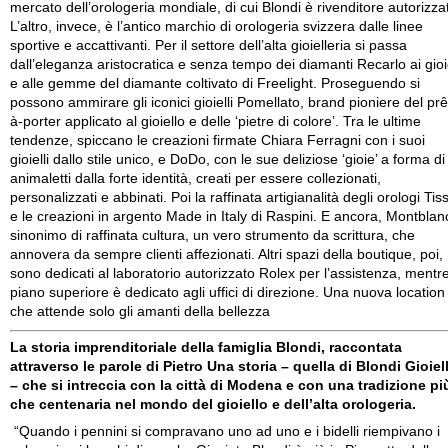
mercato dell’orologeria mondiale, di cui Blondi è rivenditore autorizza
L’altro, invece, è l’antico marchio di orologeria svizzera dalle linee
sportive e accattivanti. Per il settore dell’alta gioielleria si passa
dall’eleganza aristocratica e senza tempo dei diamanti Recarlo ai gioie
e alle gemme del diamante coltivato di Freelight. Proseguendo si
possono ammirare gli iconici gioielli Pomellato, brand pioniere del prê
à-porter applicato al gioiello e delle ‘pietre di colore’. Tra le ultime
tendenze, spiccano le creazioni firmate Chiara Ferragni con i suoi
gioielli dallo stile unico, e DoDo, con le sue deliziose ‘gioie’ a forma di
animaletti dalla forte identità, creati per essere collezionati,
personalizzati e abbinati. Poi la raffinata artigianalità degli orologi Tis
e le creazioni in argento Made in Italy di Raspini. E ancora, Montblan
sinonimo di raffinata cultura, un vero strumento da scrittura, che
annovera da sempre clienti affezionati. Altri spazi della boutique, poi,
sono dedicati al laboratorio autorizzato Rolex per l’assistenza, mentre 
piano superiore è dedicato agli uffici di direzione. Una nuova location
che attende solo gli amanti della bellezza
La storia imprenditoriale della famiglia Blondi, raccontata
attraverso le parole di Pietro Una storia – quella di Blondi Gioiell
– che si intreccia con la città di Modena e con una tradizione pi
che centenaria nel mondo del gioiello e dell’alta orologeria.
“Quando i pennini si compravano uno ad uno e i bidelli riempivano i