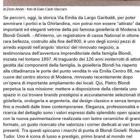
di Zeno Anoin - foto di Gian Carlo Vaccaro
Se percorri, oggi, la storica Via Emilia da Largo Garibaldi, per poter
ammirare i portici e la Ghirlandina, non potrai non essere “attirato” da
importanti ed eleganti vetrine della più famosa gioielleria di Modena l
Blondi Gioielli. - All’interno, un registratore di cassa National in ottone
rara bellezza, costruito alla fine dell’800, è uno degli iconici pezzi di
arredo esposti nell’angolo ‘storico’ del rinnovato negozio, a
testimonianza dell’avventura imprenditoriale della famiglia Blondi,
iniziata nel lontano 1897. Al traguardo dei 126 anni ininterrotti di attivi
gestita dai componenti della famiglia, la gioielleria Blondi ha riaperto
alla cittadinanza le porte del punto vendita in via Emilia Centro 88, ne
cuore del centro storico di Modena, rinnovato recentemente dopo
un’opera di importante ampliamento dei locali. Qui, Pietro Blondi
perpetua la sua missione: mettere a disposizione della clientela uno
spazio in cui trovare brands prestigiosi e accuratamente selezionati d
gioielleria, orologeria e argenteria, dal design classico e senza tempo
fino a modelli dalle linee contemporanee. Eleganza, professionalità e
ricerca del dettaglio sono i valori espressi dallo splendido open space
con la nuova pavimentazione realizzata con lastre ceramiche di gran
formato, un gusto ricercato che valorizza i corner dedicati ai vari bra
presenti. Tra questi spiccano i marchi di punta di Blondi Gioielli: Role
Tudor. Uno è icona di lusso e prestigio, primo brand al mondo nel