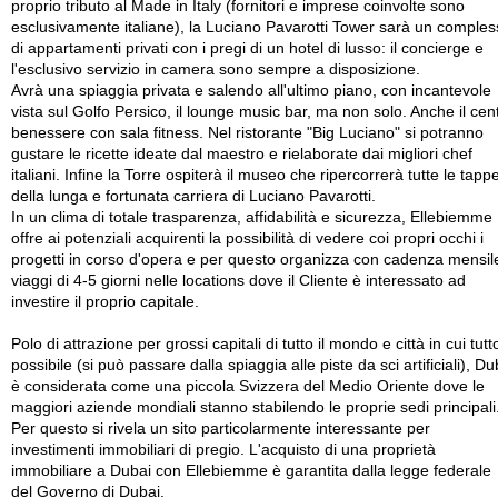
proprio tributo al Made in Italy (fornitori e imprese coinvolte sono
esclusivamente italiane), la Luciano Pavarotti Tower sarà un comple
di appartamenti privati con i pregi di un hotel di lusso: il concierge e
l'esclusivo servizio in camera sono sempre a disposizione.
Avrà una spiaggia privata e salendo all'ultimo piano, con incantevole
vista sul Golfo Persico, il lounge music bar, ma non solo. Anche il cen
benessere con sala fitness. Nel ristorante "Big Luciano" si potranno
gustare le ricette ideate dal maestro e rielaborate dai migliori chef
italiani. Infine la Torre ospiterà il museo che ripercorrerà tutte le tapp
della lunga e fortunata carriera di Luciano Pavarotti.
In un clima di totale trasparenza, affidabilità e sicurezza, Ellebiemme
offre ai potenziali acquirenti la possibilità di vedere coi propri occhi i
progetti in corso d'opera e per questo organizza con cadenza mensil
viaggi di 4-5 giorni nelle locations dove il Cliente è interessato ad
investire il proprio capitale.
Polo di attrazione per grossi capitali di tutto il mondo e città in cui tutt
possibile (si può passare dalla spiaggia alle piste da sci artificiali), Du
è considerata come una piccola Svizzera del Medio Oriente dove le
maggiori aziende mondiali stanno stabilendo le proprie sedi principali
Per questo si rivela un sito particolarmente interessante per
investimenti immobiliari di pregio. L'acquisto di una proprietà
immobiliare a Dubai con Ellebiemme è garantita dalla legge federale
del Governo di Dubai.