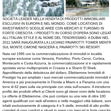
SOCIETÀ LEADER NELLA VENDITA DI PRODOTTI IMMOBILIARI
ESCLUSIVI IN EUROPA E NEL MONDO, COME LOCATIONS DI
INVESTIMENTO SCEGLIE AREE CON MERCATI E TURISMO IN
FORTE CRESCITA. I PROGETTI IN CORSO D'OPERA SONO LEGAT
ALL'ITALIAN STYLE E AL NOME DEL TENORISSIMO: A DUBAI NEL
2011 SARÀ INAUGURATA LA LUCIANO PAVAROTTI TOWER MENT
SUL MONTE CIMONE NASCERÀ IL PAVAROTTI SKI RESORT.
Nata nel 1995 con la commercializzazione di immobili in località
europee esclusive come Venezia, Portofino, Porto Cervo, Cortina,
Montecarlo e Costa Azzurra, la commercializzazione si è rapidament
spostata verso multiproprietà in Croazia e a Sharm El Sheik.
Approfittando della debolezza del dollaro, Ellebiemme Immobili di
Prestigio ha poi ampliato i suoi mercati commercializzando immobili i
America e più precisamente in Florida a Miami e a Panama con una
torre di 62 piani sulla via principale con vista sull'oceano. A introdurre 
profilo dei prodotti offerti ai Clienti sono gli stessi nomi delle locations.
Le offerte di Ellebiemme, che può contare su una rete di oltre 100
agenti qualificati con sedi all'estero e nelle maggiori città italiane, son
infatti esclusivamente di categoria 4 e 5 stelle, immobili di alto profilo
completi di ogni comfort e situati in paesi con mercati in forte crescita