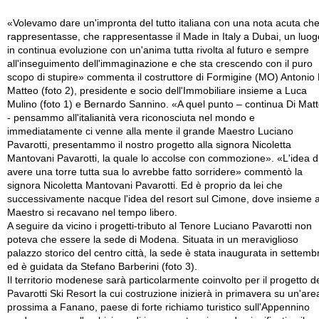
«Volevamo dare un'impronta del tutto italiana con una nota acuta che
rappresentasse, che rappresentasse il Made in Italy a Dubai, un luog
in continua evoluzione con un'anima tutta rivolta al futuro e sempre
all'inseguimento dell'immaginazione e che sta crescendo con il puro
scopo di stupire» commenta il costruttore di Formigine (MO) Antonio 
Matteo (foto 2), presidente e socio dell'Immobiliare insieme a Luca
Mulino (foto 1) e Bernardo Sannino. «A quel punto – continua Di Mat
- pensammo all'italianità vera riconosciuta nel mondo e
immediatamente ci venne alla mente il grande Maestro Luciano
Pavarotti, presentammo il nostro progetto alla signora Nicoletta
Mantovani Pavarotti, la quale lo accolse con commozione». «L'idea d
avere una torre tutta sua lo avrebbe fatto sorridere» commentò la
signora Nicoletta Mantovani Pavarotti. Ed è proprio da lei che
successivamente nacque l'idea del resort sul Cimone, dove insieme a
Maestro si recavano nel tempo libero.
A seguire da vicino i progetti-tributo al Tenore Luciano Pavarotti non
poteva che essere la sede di Modena. Situata in un meraviglioso
palazzo storico del centro città, la sede è stata inaugurata in settemb
ed è guidata da Stefano Barberini (foto 3).
Il territorio modenese sarà particolarmente coinvolto per il progetto d
Pavarotti Ski Resort la cui costruzione inizierà in primavera su un'are
prossima a Fanano, paese di forte richiamo turistico sull'Appennino