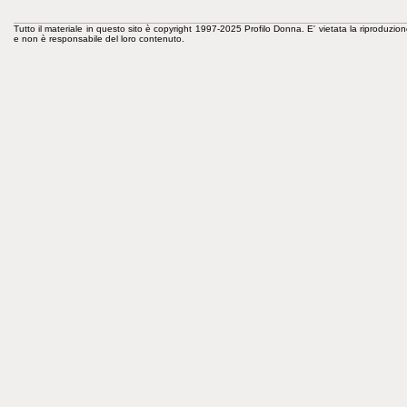
Tutto il materiale in questo sito è copyright 1997-2025 Profilo Donna. E' vietata la riproduzion
e non è responsabile del loro contenuto.