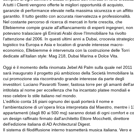
A tutti i Clienti vengono offerte le migliori opportunità di acquisto,
garanzie di performance elevate nella massima sicurezza e un affitto
garantito. Il tutto gestito con accurata riservatezza e professionalità.
Nel costante percorso di ricerca di mercati in forte crescita, che
Ellebiemme compie grazie all'affiancamento di esperti ingegneri, non 
potevano tralasciare gli Emirati Arabi dove l'Immobiliare ha rivolto
l'attenzione dal 2006. In questi ultimi anni a Dubai, crocevia strategic
logistico tra Europa e Asia e location di grande interesse macro-
economico, Ellebiemme è intervenuta con la costruzione delle Torri
dedicate all'italian style: Mag 218, Dubai Marina e Dolce Vita.
Oggi è il momento della rinomata Jebel Ali Palm sulla quale nel 2011
sarà inaugurato il progetto più ambizioso della Società Immobiliare la
cui promozione sta riscontrando grande interesse da parte degli
investitori: Luciano Pavarotti Tower, fastosa torre per gli amanti dell'a
intitolata al nome per eccellenza che ha incantato platee mondiali e
reso celebre lo stile italiano nel mondo.
L'edificio conta 16 piani ognuno dei quali porterà il nome e
l'ambientazione di un'opera lirica interpretata dal Maestro, mentre i 
appartamenti (dagli 80 ai 500 mq) saranno dotati di ogni comfort e c
un design raffinato firmato dall'architetto Ettore Mocchetti, direttore
dell'edizione italiana di AD Architectural Digest.
Il sistema di filodiffusione interno trasmetterà musica italiana. Vero e