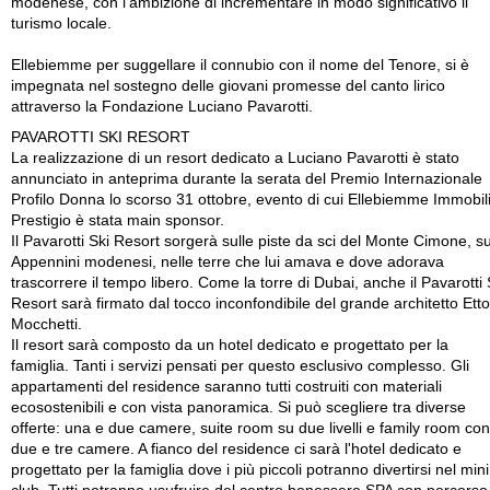
modenese, con l'ambizione di incrementare in modo significativo il
turismo locale.
Ellebiemme per suggellare il connubio con il nome del Tenore, si è
impegnata nel sostegno delle giovani promesse del canto lirico
attraverso la Fondazione Luciano Pavarotti.
PAVAROTTI SKI RESORT
La realizzazione di un resort dedicato a Luciano Pavarotti è stato
annunciato in anteprima durante la serata del Premio Internazionale
Profilo Donna lo scorso 31 ottobre, evento di cui Ellebiemme Immobili
Prestigio è stata main sponsor.
Il Pavarotti Ski Resort sorgerà sulle piste da sci del Monte Cimone, su
Appennini modenesi, nelle terre che lui amava e dove adorava
trascorrere il tempo libero. Come la torre di Dubai, anche il Pavarotti 
Resort sarà firmato dal tocco inconfondibile del grande architetto Ett
Mocchetti.
Il resort sarà composto da un hotel dedicato e progettato per la
famiglia. Tanti i servizi pensati per questo esclusivo complesso. Gli
appartamenti del residence saranno tutti costruiti con materiali
ecosostenibili e con vista panoramica. Si può scegliere tra diverse
offerte: una e due camere, suite room su due livelli e family room con
due e tre camere. A fianco del residence ci sarà l'hotel dedicato e
progettato per la famiglia dove i più piccoli potranno divertirsi nel mini