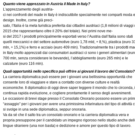
Quanto viene apprezzato in Austria il Made in Italy?
L’apprezzamento degli austria-
ci nei confronti del made in Italy è indiscutibile specialmente nei comparti moda 
design. Inoltre, come già preci-
sato, l’Italia è la meta turistica preferita dai cittadini austriaci (1,8 milioni di viaggi
2015 che rappresentano oltre il 20% del totale). Nei primi nove me-
si del 2017 i prodotti principalmente esportati verso l’Austria dall’Italia sono stati
quelli meccanici e del settore automotive (euro 1,78 mld, + 8,%), plastica (euro 3
mln, + 15,1%) e ferro e acciaio (euro 409 mln). Tradizionalmente tra i prodotti m
in Italy molto apprezzati dai consumatori austriaci ci sono i generi alimentari (eur
700 mln, senza considerare le bevande), l’abbigliamento (euro 265 mln) e le
calzature (euro 116 mln).
Quali opportunità nello specifico può offrire ai giovani il lavoro del Consolato?
La carriera diplomatica può essere per i giovani una bellissima opportunità che
consente loro di viaggiare e stare a contatto con diverse culture e realtà
economiche. Il diplomatico di oggi deve saper leggere il mondo che lo circonda, 
continua rapida evoluzione, e cogliere prontamente il senso degli avvenimenti.
Le occasioni di brevi stage presso il Consolato Onorario possono essere un pri
“assaggio” per i giovani per avere una primissima infarinatura del tipo di attività 
si svolge in una sede diplomatica, seppur onoraria.
Va da sé che il salto tra un consolato onorario e la carriera diplomatica vera e
propria presuppone per il candidato un impegno rigoroso nello studio anche del
lingue straniere (una non basta) e dedizione e amore per questo tipo di lavoro.