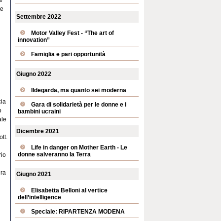
re
Settembre 2022
Motor Valley Fest - “The art of
innovation”
Famiglia e pari opportunità
Giugno 2022
Ildegarda, ma quanto sei moderna
cia
Gara di solidarietà per le donne e i
o
bambini ucraini
ale
Dicembre 2021
tt.
Life in danger on Mother Earth - Le
donne salveranno la Terra
rio
ura
Giugno 2021
Elisabetta Belloni al vertice
dell’intelligence
Speciale: RIPARTENZA MODENA