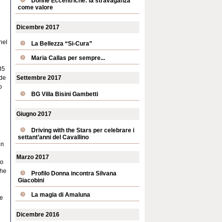
Donne Eccentriche: la stravaganza
come valore
e
Dicembre 2017
 nel
La Bellezza “Si-Cura”
Maria Callas per sempre...
35
Settembre 2017
ade
o
BG Villa Bisini Gambetti
Giugno 2017
Driving with the Stars per celebrare i
settant’anni del Cavallino
in
Marzo 2017
mo
che
Profilo Donna incontra Silvana
Giacobini
La magia di Amaluna
le
Dicembre 2016