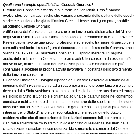
Quali sono i compiti specifici di un Console Onorario?
L’istituto del Consolato affonda le sue radici nell’antichità. Esso è andato
evolvendosi con caratteristiche che variano a seconda delle civiltà e delle epoch
storiche e si ritiene che già nell’antica Grecia ci fosse una figura paragonabile
all’odierno Console Onorario.
A differenza del Console di carriera che è un funzionario diplomatico del Ministe
degli Affari Esteri, il Console Onorario possiede generalmente la cittadinanza del
Pae-se ospite, svolge una propri professione ed è scelto tra figure di spicco dell
comunità residente. La sua figura è riconosciuta e codificata nella Convenzione 
Vienna del 1963 sulle Relazioni Consolari al Capitolo inerente il “Regime
applicabile ai funzionari Consolari onorari e agli Uffici consolari da essi diretti” (ar
dal 58 al 68, ratificata in Italia nel 1967). Non percepisce emolumenti e può
continuare a svolgere la propria attività lavorativa in costanza dello svolgimento
della funzione consolare.
Il Console Onorario di Bologna dipende dal Console Generale di Milano ed al
momento dell’ investitura oltre ad un vademecum sulle proprie funzioni e compiti
ricevuto dallo Stato Austriaco lo stemma araldico, le bandiere austriaca ed euro
e il sigillo di Stato. Il Console è chiamato ad una delicata funzione nel contempo
giuridica e politica e gode di immunità nell’esercizio delle sue funzioni che sono
riassunte dall’art. 5 della Convenzione. In generale ha il compito di protezione de
interessi dello Stato d’invio e dei suoi cittadini che si trovano nello Stato di
residenza oltre che di promozione delle relazioni commerciali, economiche,
culturali e scientifiche tra lo stato d’invio e lo Stato di residenza, nei limiti della
circoscrizione consolare di competenza. Ma soprattutto è compito del Console
quello di assistere i cittadini del proprio paese d’invio nelle molteplici incombenz