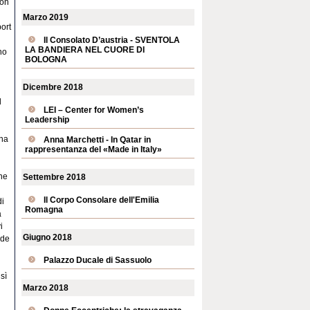
con
Marzo 2019
ort
Il Consolato D’austria - SVENTOLA
LA BANDIERA NEL CUORE DI
no
BOLOGNA
Dicembre 2018
l
LEI – Center for Women’s
Leadership
gna
Anna Marchetti - In Qatar in
rappresentanza del «Made in Italy»
ne
Settembre 2018
Il Corpo Consolare dell'Emilia
di
Romagna
a
i
Giugno 2018
nde
Palazzo Ducale di Sassuolo
sì
Marzo 2018