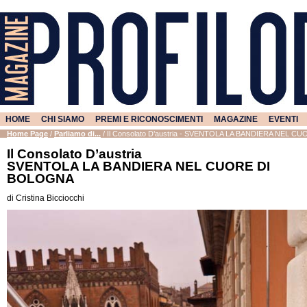
HOME
CHI SIAMO
PREMI E RICONOSCIMENTI
MAGAZINE
EVENTI
Home Page
/
Parliamo di...
/
Il Consolato D’austria - SVENTOLA LA BANDIERA NEL 
Il Consolato D’austria
SVENTOLA LA BANDIERA NEL CUORE DI
BOLOGNA
di Cristina Bicciocchi