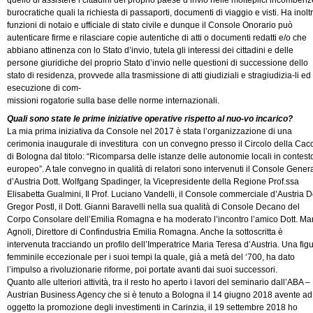
burocratiche quali la richiesta di passaporti, documenti di viaggio e visti. Ha inolt
funzioni di notaio e ufficiale di stato civile e dunque il Console Onorario può
autenticare firme e rilasciare copie autentiche di atti o documenti redatti e/o che
abbiano attinenza con lo Stato d’invio, tutela gli interessi dei cittadini e delle
persone giuridiche del proprio Stato d’invio nelle questioni di successione dello
stato di residenza, provvede alla trasmissione di atti giudiziali e stragiudizia-li ed
esecuzione di com-
missioni rogatorie sulla base delle norme internazionali.
Quali sono state le
prime iniziative operative rispetto al nuo-vo incarico?
La mia prima iniziativa da Console nel 2017 è stata l’organizzazione di una
cerimonia inaugurale di investitura con un convegno presso il Circolo della Cac
di Bologna dal titolo: “Ricomparsa delle istanze delle autonomie locali in contest
europeo”. A tale convegno in qualità di relatori sono intervenuti il Console Gener
d’Austria Dott. Wolfgang Spadinger, la Vicepresidente della Regione Prof.ssa
Elisabetta Gualmini, Il Prof. Luciano Vandelli, il Console commerciale d’Austria Do
Gregor Postl, il Dott. Gianni Baravelli nella sua qualità di Console Decano del
Corpo Consolare dell’Emilia Romagna e ha moderato l’incontro l’amico Dott. Ma
Agnoli, Direttore di Confindustria Emilia Romagna. Anche la sottoscritta è
intervenuta tracciando un profilo dell’Imperatrice Maria Teresa d’Austria. Una fig
femminile eccezionale per i suoi tempi la quale, già a metà del ‘700, ha dato
l’impulso a rivoluzionarie riforme, poi portate avanti dai suoi successori.
Quanto alle ulteriori attività, tra il resto ho aperto i lavori del seminario dall’ABA –
Austrian Business Agency che si è tenuto a Bologna il 14 giugno 2018 avente ad
oggetto la promozione degli investimenti in Carinzia, il 19 settembre 2018 ho