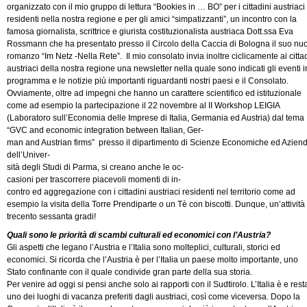
organizzato con il mio gruppo di lettura “Bookies in … BO” per i cittadini austriaci
residenti nella nostra regione e per gli amici “simpatizzanti”, un incontro con la
famosa giornalista, scrittrice e giurista costituzionalista austriaca Dott.ssa Eva
Rossmann che ha presentato presso il Circolo della Caccia di Bologna il suo nu
romanzo “Im Netz -Nella Rete”. Il mio consolato invia inoltre ciclicamente ai citta
austriaci della nostra regione una newsletter nella quale sono indicati gli eventi i
programma e le notizie più importanti riguardanti nostri paesi e il Consolato.
Ovviamente, oltre ad impegni che hanno un carattere scientifico ed istituzionale
come ad esempio la partecipazione il 22 novembre al II Workshop LEIGIA
(Laboratoro sull’Economia delle Imprese di Italia, Germania ed Austria) dal tema
“GVC and economic integration between Italian, Ger-
man and Austrian firms” presso il dipartimento di Scienze Economiche ed Aziend
dell’Univer-
sità degli Studi di Parma, si creano anche le oc-
casioni per trascorrere piacevoli momenti di in-
contro ed aggregazione con i cittadini austriaci residenti nel territorio come ad
esempio la visita della Torre Prendiparte o un Tè con biscotti. Dunque, un’attività
trecento sessanta gradi!
Quali sono le priorità di scambi culturali ed economici con l’Austria?
Gli aspetti che legano l’Austria e l’Italia sono molteplici, culturali, storici ed
economici. Si ricorda che l’Austria è per l’Italia un paese molto importante, uno
Stato confinante con il quale condivide gran parte della sua storia.
Per venire ad oggi si pensi anche solo ai rapporti con il Sudtirolo. L’Italia è e rest
uno dei luoghi di vacanza preferiti dagli austriaci, così come viceversa. Dopo la