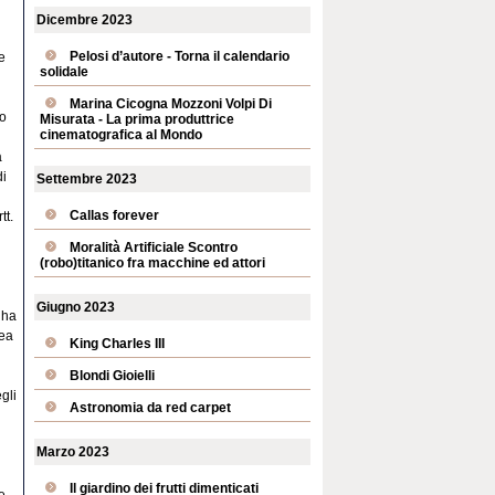
Dicembre 2023
Pelosi d’autore - Torna il calendario
e
solidale
Marina Cicogna Mozzoni Volpi Di
ro
Misurata - La prima produttrice
cinematografica al Mondo
a
di
Settembre 2023
Callas forever
tt.
Moralità Artificiale Scontro
(robo)titanico fra macchine ed attori
Giugno 2023
 ha
pea
King Charles III
Blondi Gioielli
gli
Astronomia da red carpet
Marzo 2023
Il giardino dei frutti dimenticati
e