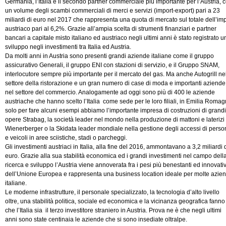
Germania, l’Italia è il secondo partner commerciale più importante per l’Austria, 
un volume degli scambi commerciali di merci e servizi (import-export) pari a 23
miliardi di euro nel 2017 che rappresenta una quota di mercato sul totale dell’imp
austriaco pari al 6,2%. Grazie all’ampia scelta di strumenti finanziari e partner
bancari a capitale misto italiano ed austriaco negli ultimi anni è stato registrato u
sviluppo negli investimenti tra Italia ed Austria.
Da molti anni in Austria sono presenti grandi aziende italiane come il gruppo
assicurativo Generali, il gruppo ENI con stazioni di servizio, e il Gruppo SNAM,
interlocutore sempre più importante per il mercato del gas. Ma anche Autogrill ne
settore della ristorazione e un gran numero di case di moda e importanti aziende
nel settore del commercio. Analogamente ad oggi sono più di 400 le aziende
austriache che hanno scelto l’Italia come sede per le loro filiali, in Emilia Roma
solo per fare alcuni esempi abbiamo l’importante impresa di costruzioni di grandi
opere Strabag, la società leader nel mondo nella produzione di mattoni e laterizi
Wienerberger o la Skidata leader mondiale nella gestione degli accessi di perso
e veicoli in aree sciistiche, stadi o parcheggi.
Gli investimenti austriaci in Italia, alla fine del 2016, ammontavano a 3,2 miliardi 
euro. Grazie alla sua stabilità economica ed i grandi investimenti nel campo dell
ricerca e sviluppo l’Austria viene annoverata fra i pesi più benestanti ed innovativ
dell’Unione Europea e rappresenta una business location ideale per molte azie
italiane.
Le moderne infrastrutture, il personale specializzato, la tecnologia d’alto livello
oltre, una stabilità politica, sociale ed economica e la vicinanza geografica fanno 
che l’Italia sia il terzo investitore straniero in Austria. Prova ne è che negli ultimi
anni sono state centinaia le aziende che si sono insediate oltralpe.