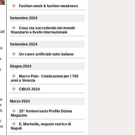
Fashion week & fashion weakness
Settembre 2024
Cosa sta succedendo nel mondo
ati
finanziario a livello internazionale
Settembre 2024
ra
Un cuore artificiale tutto italiano
a
Giugno 2024
i
Marco Polo - Celebrazioni per i 700
anni a Venezia
CIBUS 2024
7
re
Marzo 2024
a
a,
25° Anniversario Profilo Donna
Magazine
l
E. Marinella, negozio storico di
mi
Napoli