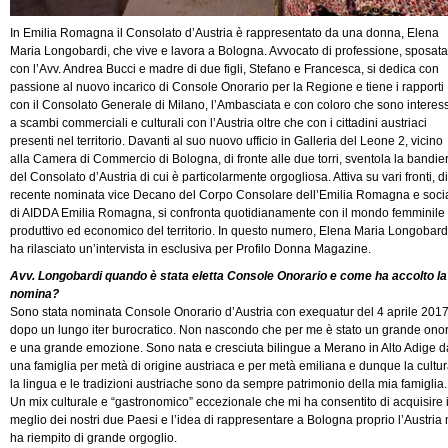
In Emilia Romagna il Consolato d’Austria è rappresentato da una donna, Elena
Maria Longobardi, che vive e lavora a Bologna. Avvocato di professione, sposata
con l’Avv. Andrea Bucci e madre di due figli, Stefano e Francesca, si dedica con
passione al nuovo incarico di Console Onorario per la Regione e tiene i rapporti
con il Consolato Generale di Milano, l’Ambasciata e con coloro che sono interess
a scambi commerciali e culturali con l’Austria oltre che con i cittadini austriaci
presenti nel territorio. Davanti al suo nuovo ufficio in Galleria del Leone 2, vicino
alla Camera di Commercio di Bologna, di fronte alle due torri, sventola la bandie
del Consolato d’Austria di cui è particolarmente orgogliosa. Attiva su vari fronti, di
recente nominata vice Decano del Corpo Consolare dell’Emilia Romagna e soci
di AIDDA Emilia Romagna, si confronta quotidianamente con il mondo femminile
produttivo ed economico del territorio. In questo numero, Elena Maria Longobard
ha rilasciato un’intervista in esclusiva per Profilo Donna Magazine.
Avv. Longobardi quando è stata eletta Console Onorario e come ha accolto la
nomina?
Sono stata nominata Console Onorario d’Austria con exequatur del 4 aprile 201
dopo un lungo iter burocratico. Non nascondo che per me è stato un grande ono
e una grande emozione. Sono nata e cresciuta bilingue a Merano in Alto Adige d
una famiglia per metà di origine austriaca e per metà emiliana e dunque la cultur
la lingua e le tradizioni austriache sono da sempre patrimonio della mia famiglia.
Un mix culturale e “gastronomico” eccezionale che mi ha consentito di acquisire i
meglio dei nostri due Paesi e l’idea di rappresentare a Bologna proprio l’Austria 
ha riempito di grande orgoglio.