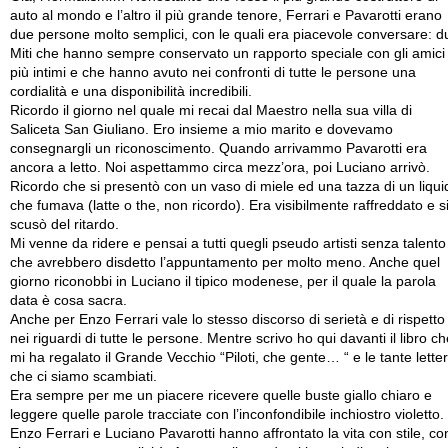
auto al mondo e l’altro il più grande tenore, Ferrari e Pavarotti erano
due persone molto semplici, con le quali era piacevole conversare: d
Miti che hanno sempre conservato un rapporto speciale con gli amici
più intimi e che hanno avuto nei confronti di tutte le persone una
cordialità e una disponibilità incredibili.
Ricordo il giorno nel quale mi recai dal Maestro nella sua villa di
Saliceta San Giuliano. Ero insieme a mio marito e dovevamo
consegnargli un riconoscimento. Quando arrivammo Pavarotti era
ancora a letto. Noi aspettammo circa mezz’ora, poi Luciano arrivò.
Ricordo che si presentò con un vaso di miele ed una tazza di un liqui
che fumava (latte o the, non ricordo). Era visibilmente raffreddato e s
scusò del ritardo.
Mi venne da ridere e pensai a tutti quegli pseudo artisti senza talento
che avrebbero disdetto l’appuntamento per molto meno. Anche quel
giorno riconobbi in Luciano il tipico modenese, per il quale la parola
data è cosa sacra.
Anche per Enzo Ferrari vale lo stesso discorso di serietà e di rispetto
nei riguardi di tutte le persone. Mentre scrivo ho qui davanti il libro c
mi ha regalato il Grande Vecchio “Piloti, che gente… “ e le tante lette
che ci siamo scambiati.
Era sempre per me un piacere ricevere quelle buste giallo chiaro e
leggere quelle parole tracciate con l’inconfondibile inchiostro violetto.
Enzo Ferrari e Luciano Pavarotti hanno affrontato la vita con stile, co