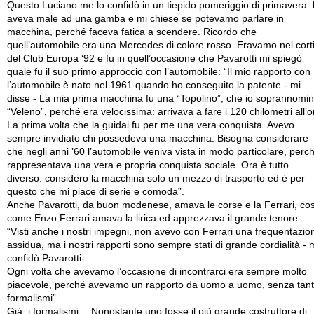
Questo Luciano me lo confidò in un tiepido pomeriggio di primavera: l
aveva male ad una gamba e mi chiese se potevamo parlare in
macchina, perché faceva fatica a scendere. Ricordo che
quell’automobile era una Mercedes di colore rosso. Eravamo nel corti
del Club Europa ‘92 e fu in quell’occasione che Pavarotti mi spiegò
quale fu il suo primo approccio con l’automobile: “Il mio rapporto con
l’automobile è nato nel 1961 quando ho conseguito la patente - mi
disse - La mia prima macchina fu una “Topolino”, che io soprannomin
“Veleno”, perché era velocissima: arrivava a fare i 120 chilometri all’o
La prima volta che la guidai fu per me una vera conquista. Avevo
sempre invidiato chi possedeva una macchina. Bisogna considerare
che negli anni ’60 l’automobile veniva vista in modo particolare, perc
rappresentava una vera e propria conquista sociale. Ora è tutto
diverso: considero la macchina solo un mezzo di trasporto ed è per
questo che mi piace di serie e comoda”.
Anche Pavarotti, da buon modenese, amava le corse e la Ferrari, cos
come Enzo Ferrari amava la lirica ed apprezzava il grande tenore.
“Visti anche i nostri impegni, non avevo con Ferrari una frequentazio
assidua, ma i nostri rapporti sono sempre stati di grande cordialità - 
confidò Pavarotti-.
Ogni volta che avevamo l’occasione di incontrarci era sempre molto
piacevole, perché avevamo un rapporto da uomo a uomo, senza tant
formalismi”.
Già, i formalismi… Nonostante uno fosse il più grande costruttore di