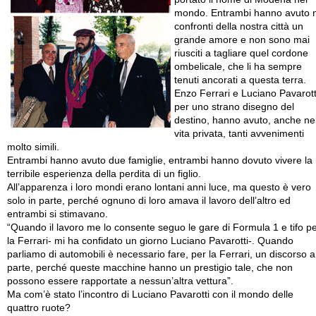
mondo. Entrambi hanno avuto 
confronti della nostra città un
grande amore e non sono mai
riusciti a tagliare quel cordone
ombelicale, che li ha sempre
tenuti ancorati a questa terra.
Enzo Ferrari e Luciano Pavarott
per uno strano disegno del
destino, hanno avuto, anche ne
vita privata, tanti avvenimenti
molto simili.
Entrambi hanno avuto due famiglie, entrambi hanno dovuto vivere la
terribile esperienza della perdita di un figlio.
All’apparenza i loro mondi erano lontani anni luce, ma questo è vero
solo in parte, perché ognuno di loro amava il lavoro dell’altro ed
entrambi si stimavano.
“Quando il lavoro me lo consente seguo le gare di Formula 1 e tifo p
la Ferrari- mi ha confidato un giorno Luciano Pavarotti-. Quando
parliamo di automobili è necessario fare, per la Ferrari, un discorso a
parte, perché queste macchine hanno un prestigio tale, che non
possono essere rapportate a nessun’altra vettura”.
Ma com’è stato l’incontro di Luciano Pavarotti con il mondo delle
quattro ruote?