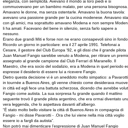
eleganza, con semplicità. Avevano il mondo ai loro piedi e si
commuovevano per un bambino malato, per una persona bisognosa.
Amavano le donne, ma senza ostentarle. Amavano la buona tavola:
avevano una passione grande per la cucina modenese. Amavano sta
con gli amici, ma soprattutto amavano Modena e non sempre Mode
li ha amati. Facevano del bene in silenzio, senza farlo sapere a
nessuno.
Erano due grandi Miti e forse non ne erano consapevoli sino in fondo
Ricordo un giorno in particolare: era il 27 aprile 1991. Telefonai a
Cesare, il gestore del Club Europa ‘92, e gli dissi che il grande pilota
Juan Manuel Fangio sarebbe venuto a Modena, per ritirare un premi
assegnato al grande campione dal Club Ferrari di Maranello. Il
Maestro, che era socio del sodalizio, era a Modena in quel periodo e
espresse il desiderio di essere lui a ricevere Fangio.
Dietro questa decisione vi è un aneddoto molto simpatico: a Pavarotti
in tournée a Buenos Aires, gli venne chiesto come desiderava muove
in città ed egli fece una battuta scherzosa, dicendo che avrebbe volu
Fangio come autista. La sua sorpresa fu grande quando il mattino
seguente trovò il grande pilota argentino, che era ormai diventato un
vera leggenda, che lo aspettava davanti all’albergo.
“É stato molto bello visitare la città di Buenos Aires in compagnia di
Fangio - mi disse Pavarotti - .Ora che lui viene nella mia città voglio
essere io a fargli da autista”.
Non potrò mai dimenticare l’espressione di Juan Manuel Fangio