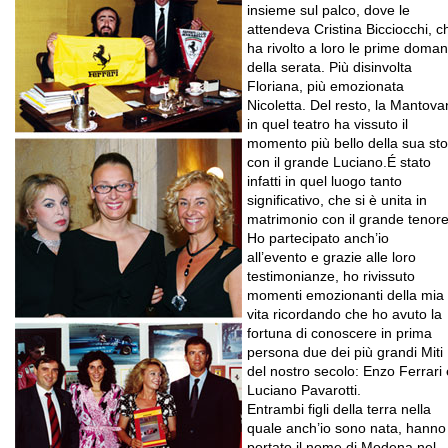
insieme sul palco, dove le
attendeva Cristina Bicciocchi, c
ha rivolto a loro le prime doma
della serata. Più disinvolta
Floriana, più emozionata
Nicoletta. Del resto, la Mantova
in quel teatro ha vissuto il
momento più bello della sua sto
con il grande Luciano.É stato
infatti in quel luogo tanto
significativo, che si è unita in
matrimonio con il grande tenore
Ho partecipato anch’io
all’evento e grazie alle loro
testimonianze, ho rivissuto
momenti emozionanti della mia
vita ricordando che ho avuto la
fortuna di conoscere in prima
persona due dei più grandi Miti
del nostro secolo: Enzo Ferrari 
Luciano Pavarotti.
Entrambi figli della terra nella
quale anch’io sono nata, hanno
portato il nome di Modena nel