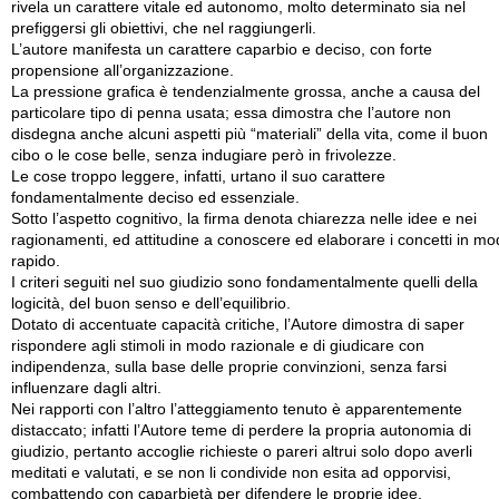
rivela un carattere vitale ed autonomo, molto determinato sia nel
prefiggersi gli obiettivi, che nel raggiungerli.
L’autore manifesta un carattere caparbio e deciso, con forte
propensione all’organizzazione.
La pressione grafica è tendenzialmente grossa, anche a causa del
particolare tipo di penna usata; essa dimostra che l’autore non
disdegna anche alcuni aspetti più “materiali” della vita, come il buon
cibo o le cose belle, senza indugiare però in frivolezze.
Le cose troppo leggere, infatti, urtano il suo carattere
fondamentalmente deciso ed essenziale.
Sotto l’aspetto cognitivo, la firma denota chiarezza nelle idee e nei
ragionamenti, ed attitudine a conoscere ed elaborare i concetti in m
rapido.
I criteri seguiti nel suo giudizio sono fondamentalmente quelli della
logicità, del buon senso e dell’equilibrio.
Dotato di accentuate capacità critiche, l’Autore dimostra di saper
rispondere agli stimoli in modo razionale e di giudicare con
indipendenza, sulla base delle proprie convinzioni, senza farsi
influenzare dagli altri.
Nei rapporti con l’altro l’atteggiamento tenuto è apparentemente
distaccato; infatti l’Autore teme di perdere la propria autonomia di
giudizio, pertanto accoglie richieste o pareri altrui solo dopo averli
meditati e valutati, e se non li condivide non esita ad opporvisi,
combattendo con caparbietà per difendere le proprie idee.