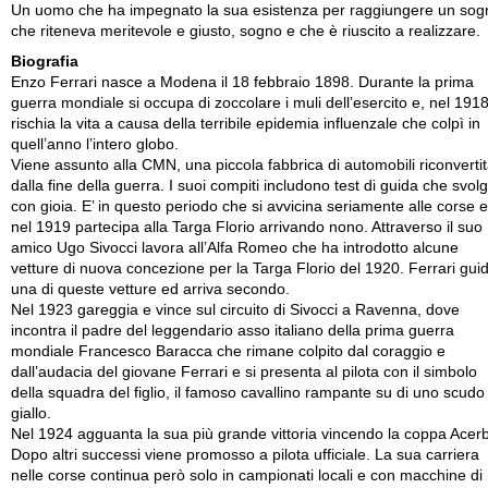
Un uomo che ha impegnato la sua esistenza per raggiungere un sog
che riteneva meritevole e giusto, sogno e che è riuscito a realizzare.
Biografia
Enzo Ferrari nasce a Modena il 18 febbraio 1898. Durante la prima
guerra mondiale si occupa di zoccolare i muli dell’esercito e, nel 1918
rischia la vita a causa della terribile epidemia influenzale che colpì in
quell’anno l’intero globo.
Viene assunto alla CMN, una piccola fabbrica di automobili riconverti
dalla fine della guerra. I suoi compiti includono test di guida che svol
con gioia. E’ in questo periodo che si avvicina seriamente alle corse e
nel 1919 partecipa alla Targa Florio arrivando nono. Attraverso il suo
amico Ugo Sivocci lavora all’Alfa Romeo che ha introdotto alcune
vetture di nuova concezione per la Targa Florio del 1920. Ferrari gui
una di queste vetture ed arriva secondo.
Nel 1923 gareggia e vince sul circuito di Sivocci a Ravenna, dove
incontra il padre del leggendario asso italiano della prima guerra
mondiale Francesco Baracca che rimane colpito dal coraggio e
dall’audacia del giovane Ferrari e si presenta al pilota con il simbolo
della squadra del figlio, il famoso cavallino rampante su di uno scudo
giallo.
Nel 1924 agguanta la sua più grande vittoria vincendo la coppa Acer
Dopo altri successi viene promosso a pilota ufficiale. La sua carriera
nelle corse continua però solo in campionati locali e con macchine di