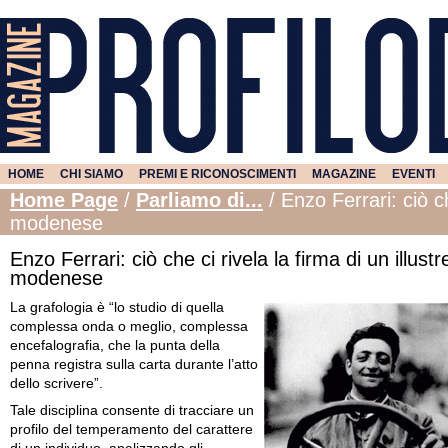
HOME
CHI SIAMO
PREMI E RICONOSCIMENTI
MAGAZINE
EVENTI
Home Page
/
Parliamo di...
/
Enzo Ferrari: ciò ch
modenese
Enzo Ferrari: ciò che ci rivela la firma di un illustr
modenese
La grafologia è “lo studio di quella
complessa onda o meglio, complessa
encefalografia, che la punta della
penna registra sulla carta durante l’atto
dello scrivere”.
Tale disciplina consente di tracciare un
profilo del temperamento del carattere