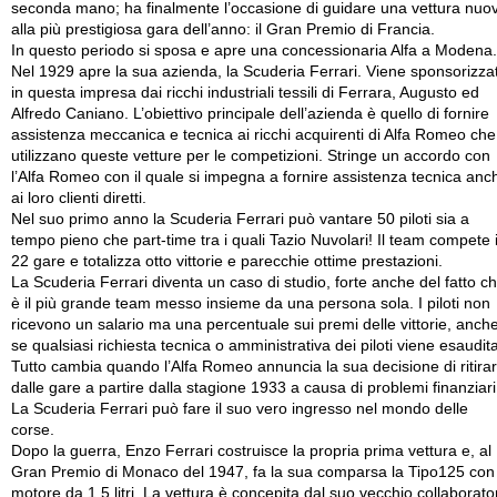
seconda mano; ha finalmente l’occasione di guidare una vettura nuo
alla più prestigiosa gara dell’anno: il Gran Premio di Francia.
In questo periodo si sposa e apre una concessionaria Alfa a Modena.
Nel 1929 apre la sua azienda, la Scuderia Ferrari. Viene sponsorizza
in questa impresa dai ricchi industriali tessili di Ferrara, Augusto ed
Alfredo Caniano. L’obiettivo principale dell’azienda è quello di fornire
assistenza meccanica e tecnica ai ricchi acquirenti di Alfa Romeo che
utilizzano queste vetture per le competizioni. Stringe un accordo con
l’Alfa Romeo con il quale si impegna a fornire assistenza tecnica anc
ai loro clienti diretti.
Nel suo primo anno la Scuderia Ferrari può vantare 50 piloti sia a
tempo pieno che part-time tra i quali Tazio Nuvolari! Il team compete 
22 gare e totalizza otto vittorie e parecchie ottime prestazioni.
La Scuderia Ferrari diventa un caso di studio, forte anche del fatto c
è il più grande team messo insieme da una persona sola. I piloti non
ricevono un salario ma una percentuale sui premi delle vittorie, anch
se qualsiasi richiesta tecnica o amministrativa dei piloti viene esaudita
Tutto cambia quando l’Alfa Romeo annuncia la sua decisione di ritirar
dalle gare a partire dalla stagione 1933 a causa di problemi finanziari
La Scuderia Ferrari può fare il suo vero ingresso nel mondo delle
corse.
Dopo la guerra, Enzo Ferrari costruisce la propria prima vettura e, al
Gran Premio di Monaco del 1947, fa la sua comparsa la Tipo125 con
motore da 1,5 litri. La vettura è concepita dal suo vecchio collaborato