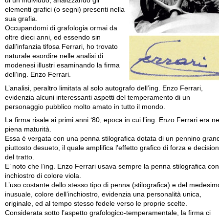
di un individuo, analizzando gli
elementi grafici (o segni) presenti nella
sua grafia.
Occupandomi di grafologia ormai da
oltre dieci anni, ed essendo sin
dall’infanzia tifosa Ferrari, ho trovato
naturale esordire nelle analisi di
modenesi illustri esaminando la firma
dell’ing. Enzo Ferrari.
L’analisi, peraltro limitata al solo autografo dell’ing. Enzo Ferrari,
evidenzia alcuni interessanti aspetti del temperamento di un
personaggio pubblico molto amato in tutto il mondo.
La firma risale ai primi anni ‘80, epoca in cui l’ing. Enzo Ferrari era ne
piena maturità.
Essa è vergata con una penna stilografica dotata di un pennino gran
piuttosto desueto, il quale amplifica l’effetto grafico di forza e decisio
del tratto.
E’ noto che l’ing. Enzo Ferrari usava sempre la penna stilografica con
inchiostro di colore viola.
L’uso costante dello stesso tipo di penna (stilografica) e del medesim
inusuale, colore dell’inchiostro, evidenzia una personalità unica,
originale, ed al tempo stesso fedele verso le proprie scelte.
Considerata sotto l’aspetto grafologico-temperamentale, la firma ci