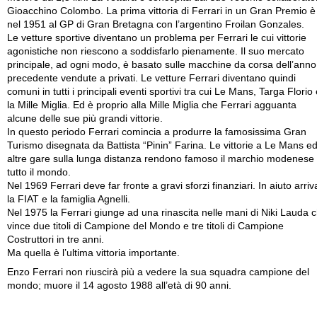
Gioacchino Colombo. La prima vittoria di Ferrari in un Gran Premio è
nel 1951 al GP di Gran Bretagna con l’argentino Froilan Gonzales.
Le vetture sportive diventano un problema per Ferrari le cui vittorie
agonistiche non riescono a soddisfarlo pienamente. Il suo mercato
principale, ad ogni modo, è basato sulle macchine da corsa dell’anno
precedente vendute a privati. Le vetture Ferrari diventano quindi
comuni in tutti i principali eventi sportivi tra cui Le Mans, Targa Florio
la Mille Miglia. Ed è proprio alla Mille Miglia che Ferrari agguanta
alcune delle sue più grandi vittorie.
In questo periodo Ferrari comincia a produrre la famosissima Gran
Turismo disegnata da Battista “Pinin” Farina. Le vittorie a Le Mans e
altre gare sulla lunga distanza rendono famoso il marchio modenese 
tutto il mondo.
Nel 1969 Ferrari deve far fronte a gravi sforzi finanziari. In aiuto arriv
la FIAT e la famiglia Agnelli.
Nel 1975 la Ferrari giunge ad una rinascita nelle mani di Niki Lauda 
vince due titoli di Campione del Mondo e tre titoli di Campione
Costruttori in tre anni.
Ma quella è l’ultima vittoria importante.
Enzo Ferrari non riuscirà più a vedere la sua squadra campione del
mondo; muore il 14 agosto 1988 all’età di 90 anni.