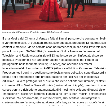
foto e testo di Francesca Pradella - www.10photography.com
È una Mostra del Cinema di Venezia fatta di film, di persone che comprano i biglie
e vanno nelle sale. Di truccatori, registi, sceneggiatori, produttori. Di fotografi, stilis
cantanti e modelle. Ma se cercate attori nordamericani, inutile dirVi, troverete mol
poco. Lo sciopero SAG-AFTRA (Screen Actor Guild - American Federation of
Television and Radio Artists) iniziato il 13 luglio scorso con l’infuocato discorso
della sua Presidente, Fran Drescher (attrice nota al pubblico per il ruolo da
protagonista nella fortunata serie tv, LA TATA), non accenna a fermarsi.
Non si trova infatti l’accordo con AMPTP (Alliance of Motion Picture and Televisio
Producers) ed i punti in questione sono decisamente delicati: ci sono disaccordi 
residui dello streaming e forte preoccupazione per l’utilizzo dell’Intelligenza
Artificiale. La vera protagonista di quella che viene definita “AI Summer”, l’estate 
cui persino Elon Musk e Steve Wozniak (co-fondatore di
Apple
), prendono in ma
carta e penna e richiedono una moratoria di 6 mesi nello sviluppo di questi siste
Traduzione? La scienza è pronta, l’umanità no. Tim Burton, regista, esterna così i
suoi timori:
“Mi ricorda come, in alcune culture, farsi scattare una fotografia si
credeva rubasse l’anima; ruba qualcosa dalla tua psiche.. come un robot che si