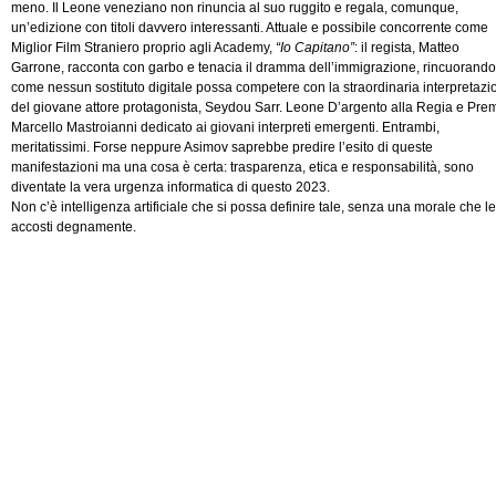
meno. Il Leone veneziano non rinuncia al suo ruggito e regala, comunque,
un’edizione con titoli davvero interessanti. Attuale e possibile concorrente come
Miglior Film Straniero proprio agli Academy,
“Io Capitano”
: il regista, Matteo
Garrone, racconta con garbo e tenacia il dramma dell’immigrazione, rincuorando
come nessun sostituto digitale possa competere con la straordinaria interpretazi
del giovane attore protagonista, Seydou Sarr. Leone D’argento alla Regia e Pre
Marcello Mastroianni dedicato ai giovani interpreti emergenti. Entrambi,
meritatissimi. Forse neppure Asimov saprebbe predire l’esito di queste
manifestazioni ma una cosa è certa: trasparenza, etica e responsabilità, sono
diventate la vera urgenza informatica di questo 2023.
Non c’è intelligenza artificiale che si possa definire tale, senza una morale che le
accosti degnamente.