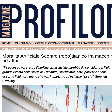
HOME
CHI SIAMO
PREMI E RICONOSCIMENTI
MAGAZINE
EVENTI
Home Page
/
Parliamo di...
/
Moralità Artificiale Scontro (robo)titanico fra macchine ed atto
Moralità Artificiale Scontro (robo)titanico fra macchi
ed attori
“Il successo nel creare l’intelligenza artificiale sarebbe da considerarsi il più
grande evento della storia dell’umanità; sfortunatamente, potrebbe anche
esserne l’ultimo, a meno che non impariamo ad evitarne i rischi”
. Stephen
Hawking