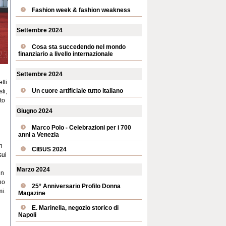
Fashion week & fashion weakness
Settembre 2024
Cosa sta succedendo nel mondo
finanziario a livello internazionale
Settembre 2024
tti
Un cuore artificiale tutto italiano
ti,
to
Giugno 2024
Marco Polo - Celebrazioni per i 700
anni a Venezia
n
CIBUS 2024
sui
Marzo 2024
in
no
25° Anniversario Profilo Donna
mi.
Magazine
E. Marinella, negozio storico di
Napoli