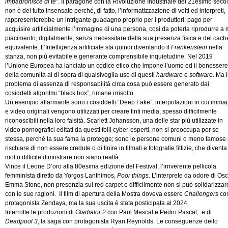
impadronisce di te”
. Il paragone con la Rivoluzione Industriale del 21esimo secol
non è del tutto insensato perché, di fatto, l’informatizzazione di volti ed interpreti,
rappresenterebbe un intrigante guadagno proprio per i produttori: pago per
acquisire artificialmente l’immagine di una persona, così da poterla riprodurre a 
piacimento; digitalmente, senza necessitare della sua presenza fisica e del cach
equivalente. L’Intelligenza artificiale sta quindi diventando il
Frankenstein
nella
stanza, non più evitabile e generante comprensibile inquietudine. Nel 2019
l’Unione Europea ha lanciato un codice etico che impone l’uomo ed il benessere
della comunità al di sopra di qualsivoglia uso di questi
hardware
e
software
. Ma i
problema di assenza di responsabilità circa cosa può essere generato dai
cosiddetti algoritmi “black box”, rimane irrisolto.
Un esempio allarmante sono i cosiddetti “Deep Fake”: interpolazioni in cui immag
e video originali vengono utilizzati per creare finti media, spesso difficilmente
riconoscibili nella loro falsità. Scarlett Johansson, una delle star più utilizzate in
video pornografici editati da questi folli cyber-esperti, non si preoccupa per se
stessa, perché la sua fama la protegge; sono le persone comuni o meno famose
rischiare di non essere credute o di finire in filmati e fotografie fittizie, che diventa
molto difficile dimostrare non siano realtà.
Vince il Leone D’oro alla 80esima edizione del Festival, l’irriverente pellicola
femminista diretto da Yorgos Lanthimos,
Poor things
. L’interprete da odore di Osc
Emma Stone, non presenzia sul red carpet e difficilmente non si può solidarizzar
con le sue ragioni. Il film di apertura della Mostra doveva essere
Challengers
co
protagonista Zendaya, ma la sua uscita è stata posticipata al 2024.
Interrotte le produzioni di
Gladiator 2
con Paul Mescal e Pedro Pascal; e di
Deadpool 3
, la saga con protagonista Ryan Reynolds. Le conseguenze dello