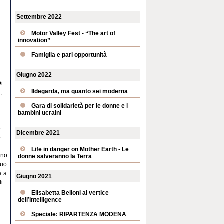
Settembre 2022
Motor Valley Fest - “The art of
innovation”
Famiglia e pari opportunità
Giugno 2022
Di
Ildegarda, ma quanto sei moderna
,
Gara di solidarietà per le donne e i
bambini ucraini
e
Dicembre 2021
o
Life in danger on Mother Earth - Le
uno
donne salveranno la Terra
suo
a a
Giugno 2021
di
Elisabetta Belloni al vertice
dell’intelligence
Speciale: RIPARTENZA MODENA