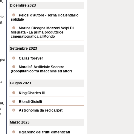
o,
Dicembre 2023
Pelosi d’autore - Torna il calendario
mio
solidale
et
Marina Cicogna Mozzoni Volpi Di
Misurata - La prima produttrice
cinematografica al Mondo
l
Settembre 2023
Callas forever
ini
Moralità Artificiale Scontro
(robo)titanico fra macchine ed attori
 a
Giugno 2023
King Charles III
Blondi Gioielli
ar,
e
Astronomia da red carpet
n
Marzo 2023
Il giardino dei frutti dimenticati