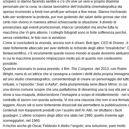
sciopero si stanno facendo sentire e c’è chi vive un vero e proprio dramma
personale per la cosa: la classe lavoratrice dell’industria cinematografica sta
spesso ricorrendo a fondi non-profit per arrivare a fine mese. Stanno rischiando
tutto per sostenere la protesta, pur non godendo dei salari delle grosse
star
che
certo non vivono in maniera altresì schiacciante la situazione. Il divieto di
presenziare agli eventi promozionali, intacca i produttori ma anche tutta la
macchina che Vi gira attorno. I colleghi fotografi sono in forte sofferenza perché,
senza celebrities, le foto non si vendono.
Come si concluderà la vicenda, ancora non è chiaro: Bob Iger, CEO di Disney , è
stato fortemente attaccato per aver definito le richieste degli attori “irrealistiche”. 
fantascientifico, c’è sicuramente questo nuovo mondo al quale dovremo abituarci
in cui le macchine possono rimpiazzarci molto più di quanto non credessimo
possibile.
Qualche visionario lo aveva previsto: il film
The Congress
del 2013, con Robin
Wright, narra di un’attrice che si rassegna a cedere i diritti della propria immagin
ad uno studio cinematografico, consentendogli di creare un personaggio del tutt
virtuale; o l’episodio “Joan is Awful”, della pluripremiata serie
Black Mirror
, in cui
una donna comune scopre che una piattaforma di streaming usa la sua vita per 
show a sua insaputa, distorcendone l’immagine a scopo di intrattenimento - nel 
contratto di lavoro con questa azienda, Vi era una clausola che non si era fermat
leggere. Alcuni siti si sono fortemente dissociati dal permettere la pubblicazione 
contenuti non trasparenti prodotti con l’ausilio dell’AI. Altri, ne sfruttano i facili
guadagni. L’ultimo sciopero degli attori era stato nel 1980; quello insieme agli
sceneggiatori, nel 1960.
A rischio anche gli Oscar, Febbraio è dietro l’angolo; una soluzione, pare molto