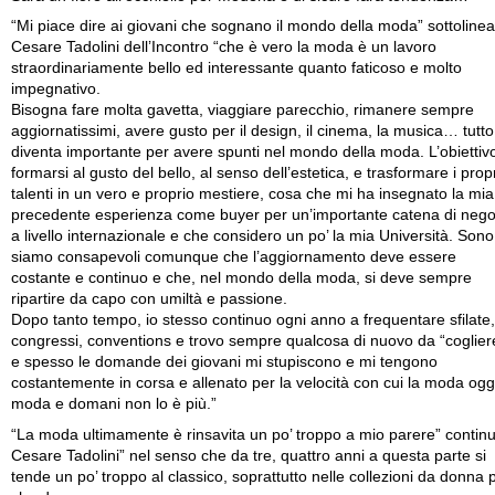
“Mi piace dire ai giovani che sognano il mondo della moda” sottolinea
Cesare Tadolini dell’Incontro “che è vero la moda è un lavoro
straordinariamente bello ed interessante quanto faticoso e molto
impegnativo.
Bisogna fare molta gavetta, viaggiare parecchio, rimanere sempre
aggiornatissimi, avere gusto per il design, il cinema, la musica… tutto
diventa importante per avere spunti nel mondo della moda. L’obiettiv
formarsi al gusto del bello, al senso dell’estetica, e trasformare i prop
talenti in un vero e proprio mestiere, cosa che mi ha insegnato la mia
precedente esperienza come buyer per un’importante catena di nego
a livello internazionale e che considero un po’ la mia Università. Sono
siamo consapevoli comunque che l’aggiornamento deve essere
costante e continuo e che, nel mondo della moda, si deve sempre
ripartire da capo con umiltà e passione.
Dopo tanto tempo, io stesso continuo ogni anno a frequentare sfilate,
congressi, conventions e trovo sempre qualcosa di nuovo da “coglier
e spesso le domande dei giovani mi stupiscono e mi tengono
costantemente in corsa e allenato per la velocità con cui la moda ogg
moda e domani non lo è più.”
“La moda ultimamente è rinsavita un po’ troppo a mio parere” contin
Cesare Tadolini” nel senso che da tre, quattro anni a questa parte si
tende un po’ troppo al classico, soprattutto nelle collezioni da donna 