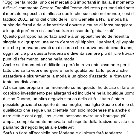
“Oggi per la moda, uno dei mercati più importanti in Italia, il momento
difficile” commenta Cesare Tadolini “come del resto per tanti altri setto
il mercato rispecchia di riflesso quello che succede nel mondo, così d
fatidico 2001, anno del crollo delle Torri Gemelle a NY, la moda ha
subito dei fermi e delle imposizioni dovute a cause di forza maggiore
alle quali però non ci si può sottrarre essendo “globalizzati”.
Questo purtroppo ha portato anche a un appiattimento dell’identità
singola e di gruppo: una volta c’erano gli hippies, i paninari, gli yuppi
etc. che portavano avanti un discorso che durava una decina di anni,
oggi non c’è più questa tendenza e diventa sempre più difficile trovar
punti di riferimento, anche nella moda.
Anche se il momento è difficile io però lo trovo entusiasmante per il
fatto che se tu vuoi emergere e hai le qualità per farlo, puoi anche
azzardare e sicuramente la moda è un gioco d’azzardo, e ricavarne
tanta soddisfazione.
Ad esempio proprio in un momento come questo, ho deciso di fare u
cospicuo investimento per allargarci ed includere nella boutique uom
di c.so Duomo, un altro negozio storico della città. Il tutto è stato
possibile grazie al supporto di mia moglie, mia figlia Gaia e del mio st
qualificato che segue una clientela non solo modenese ma anche di
altre città e così oggi, i ns. clienti possono avere una boutique più
ampia, completamente rinnovata nel rispetto della tradizione visto ch
parliamo di negozi legati alle Belle Arti.
Sarà un fiore all’occhiello per Modena e di sicuro farà tendenza…”