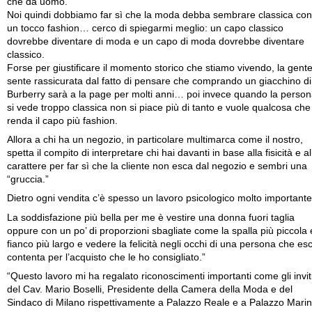
che da uomo.
Noi quindi dobbiamo far sì che la moda debba sembrare classica con
un tocco fashion… cerco di spiegarmi meglio: un capo classico
dovrebbe diventare di moda e un capo di moda dovrebbe diventare
classico.
Forse per giustificare il momento storico che stiamo vivendo, la gente
sente rassicurata dal fatto di pensare che comprando un giacchino di
Burberry sarà a la page per molti anni… poi invece quando la perso
si vede troppo classica non si piace più di tanto e vuole qualcosa che
renda il capo più fashion.
Allora a chi ha un negozio, in particolare multimarca come il nostro,
spetta il compito di interpretare chi hai davanti in base alla fisicità e al
carattere per far sì che la cliente non esca dal negozio e sembri una
“gruccia.”
Dietro ogni vendita c’è spesso un lavoro psicologico molto importante
La soddisfazione più bella per me è vestire una donna fuori taglia
oppure con un po’ di proporzioni sbagliate come la spalla più piccola e
fianco più largo e vedere la felicità negli occhi di una persona che es
contenta per l’acquisto che le ho consigliato.”
“Questo lavoro mi ha regalato riconoscimenti importanti come gli invit
del Cav. Mario Boselli, Presidente della Camera della Moda e del
Sindaco di Milano rispettivamente a Palazzo Reale e a Palazzo Marin