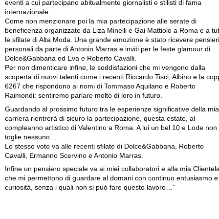
eventi a cui partecipano abitualmente giornalisti e stilisti di fama
internazionale.
Come non menzionare poi la mia partecipazione alle serate di
beneficenza organizzate da Liza Minelli e Gai Mattiolo a Roma e a tu
le sfilate di Alta Moda. Una grande emozione è stato ricevere pensier
personali da parte di Antonio Marras e inviti per le feste glamour di
Dolce&Gabbana ed Eva e Roberto Cavalli.
Per non dimenticare infine, le soddisfazioni che mi vengono dalla
scoperta di nuovi talenti come i recenti Riccardo Tisci, Albino e la cop
6267 che rispondono ai nomi di Tommaso Aquilano e Roberto
Raimondi: sentiremo parlare molto di loro in futuro.
Guardando al prossimo futuro tra le esperienze significative della mia
carriera rientrerà di sicuro la partecipazione, questa estate, al
compleanno artistico di Valentino a Roma. A lui un bel 10 e Lode non 
toglie nessuno…
Lo stesso voto va alle recenti sfilate di Dolce&Gabbana, Roberto
Cavalli, Ermanno Scervino e Antonio Marras.
Infine un pensiero speciale va ai miei collaboratori e alla mia Clientel
che mi permettono di guardare al domani con continuo entusiasmo e
curiosità, senza i quali non si può fare questo lavoro…”