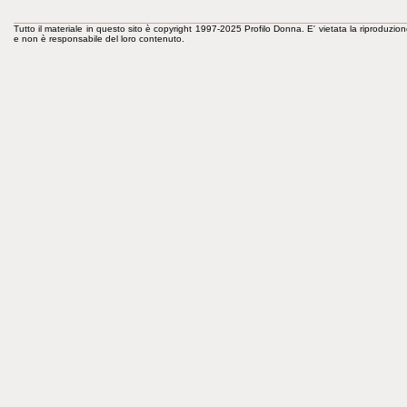
Tutto il materiale in questo sito è copyright 1997-2025 Profilo Donna. E' vietata la riproduzion
e non è responsabile del loro contenuto.