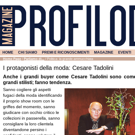
HOME
CHI SIAMO
PREMI E RICONOSCIMENTI
MAGAZINE
EVENTI
Home Page
/
Parliamo di...
/
Politica: la grande ammucchiata
I protagonisti della moda: Cesare Tadolini
Anche i grandi buyer come Cesare Tadolini sono come
grandi stilisti; fanno tendenza.
Sanno cogliere gli aspetti
fugaci della moda identificando
il proprio show room con le
griffes del momento, sanno
giudicare con occhio critico le
collezioni in passerella, sanno
consigliare la loro clientela
diventandone persino i