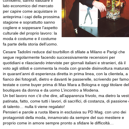
confidenti, sanno valutare il
lato economico del mercato
per capire come acquistare in
anteprima i capi della prossima
stagione e soprattutto sanno
cogliere e soppesare l’aspetto
culturale del proprio lavoro: la
moda è costume e il costume
fa parte della storia dell’uomo.
Cesare Tadolini reduce dal tourbillon di sfilate a Milano e Parigi che
segue regolarmente facendo successivamente recensioni per
quotidiani e rilasciando interviste per giornali italiani e stranieri, dà il
voto agli stilisti e commenta la moda con grande disinvoltura maturat
in quarant’anni di esperienza diretta in prima linea, con la clientela, a
fianco dei fotografi, dietro e davanti le passerelle, scrivendo per fam
testate e come buyer prima di Max Mara a Bologna e oggi titolare del
boutiques da donna e da uomo L’incontro a Modena.
Un bel lavoro non c’è che dire, all’apparenza frivolo, ma dietro la ves
patinata, fatto, come tutti i lavori, di sacrifici, di costanza, di passione
di talento… nulla ti viene regalato!
Pensieri e parole a ruota libera in esclusiva su PD Mag. con uno dei
protagonisti della moda, innamorato da sempre del suo mestiere e
proprio come in amore sempre pronto a sfidare le difficoltà…