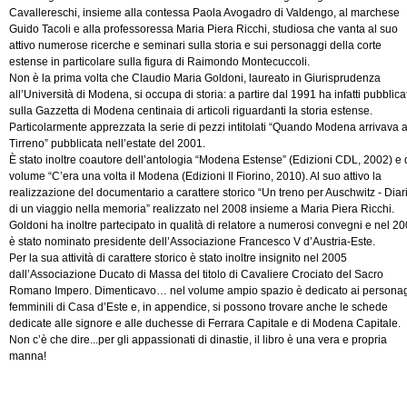
Cavallereschi, insieme alla contessa Paola Avogadro di Valdengo, al marchese
Guido Tacoli e alla professoressa Maria Piera Ricchi, studiosa che vanta al suo
attivo numerose ricerche e seminari sulla storia e sui personaggi della corte
estense in particolare sulla figura di Raimondo Montecuccoli.
Non è la prima volta che Claudio Maria Goldoni, laureato in Giurisprudenza
all’Università di Modena, si occupa di storia: a partire dal 1991 ha infatti pubblica
sulla Gazzetta di Modena centinaia di articoli riguardanti la storia estense.
Particolarmente apprezzata la serie di pezzi intitolati “Quando Modena arrivava a
Tirreno” pubblicata nell’estate del 2001.
È stato inoltre coautore dell’antologia “Modena Estense” (Edizioni CDL, 2002) e 
volume “C’era una volta il Modena (Edizioni Il Fiorino, 2010). Al suo attivo la
realizzazione del documentario a carattere storico “Un treno per Auschwitz - Diar
di un viaggio nella memoria” realizzato nel 2008 insieme a Maria Piera Ricchi.
Goldoni ha inoltre partecipato in qualità di relatore a numerosi convegni e nel 2
è stato nominato presidente dell’Associazione Francesco V d’Austria-Este.
Per la sua attività di carattere storico è stato inoltre insignito nel 2005
dall’Associazione Ducato di Massa del titolo di Cavaliere Crociato del Sacro
Romano Impero. Dimenticavo… nel volume ampio spazio è dedicato ai persona
femminili di Casa d’Este e, in appendice, si possono trovare anche le schede
dedicate alle signore e alle duchesse di Ferrara Capitale e di Modena Capitale.
Non c’è che dire...per gli appassionati di dinastie, il libro è una vera e propria
manna!