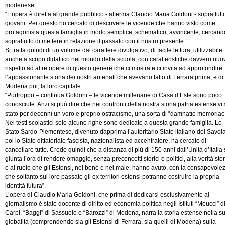
modenese.
“L’opera è diretta al grande pubblico - afferma Claudio Maria Goldoni - soprattutt
giovani. Per questo ho cercato di descrivere le vicende che hanno visto come
protagonista questa famiglia in modo semplice, schematico, avvincente, cercand
soprattutto di mettere in relazione il passato con il nostro presente.”
Si tratta quindi di un volume dal carattere divulgativo, di facile lettura, utilizzabile
anche a scopo didattico nel mondo della scuola, con caratteristiche davvero nuo
rispetto ad altre opere di questo genere che ci mostra e ci invita ad approfondire
l’appassionante storia dei nostri antenati che avevano fatto di Ferrara prima, e di
Modena poi, la loro capitale.
“Purtroppo – continua Goldoni – le vicende millenarie di Casa d’Este sono poco
conosciute. Anzi si può dire che nei confronti della nostra storia patria estense vi 
stato per decenni un vero e proprio ostracismo, una sorta di “damnatio memoriae
Nei testi scolastici solo alcune righe sono dedicate a questa grande famiglia. Lo
Stato Sardo-Piemontese, divenuto dapprima l’autoritario Stato italiano dei Savoia
poi lo Stato dittatoriale fascista, nazionalista ed accentratore, ha cercato di
cancellare tutto. Credo quindi che a distanza di più di 150 anni dall’Unità d’Italia 
giunta l’ora di rendere omaggio, senza preconcetti storici e politici, alla verità sto
e al ruolo che gli Estensi, nel bene e nel male, hanno avuto, con la consapevole
che soltanto sul loro passato gli ex territori estensi potranno costruire la propria
identità futura”.
L’opera di Claudio Maria Goldoni, che prima di dedicarsi esclusivamente al
giornalismo è stato docente di diritto ed economia politica negli Istituti “Meucci” d
Carpi, “Baggi” di Sassuolo e “Barozzi” di Modena, narra la storia estense nella s
globalità (comprendendo sia gli Estensi di Ferrara, sia quelli di Modena) sulla