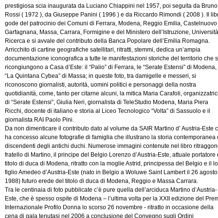
prestigiosa scia inaugurata da Luciano Chiappini nel 1957, poi seguita da Bruno
Rossi ( 1972 ), da Giuseppe Panini ( 1996 ) e da Riccardo Rimondi ( 2008 ). Il lib
gode del patrocinio dei Comuni di Ferrara, Modena, Reggio Emilia, Castelnuovo
Garfagnana, Massa, Carrara, Formigine e del Ministero dell’Istruzione, Universit
Ricerca e si avvale del contributo della Banca Popolare dell’Emilia Romagna.
Arricchito di cartine geografiche satellitari, ritratti, stemmi, dedica un’ampia
documentazione iconografica a tutte le manifestazioni storiche del territorio che s
ricongiungono a Casa d’Este: il “Palio” di Ferrara, le “Serate Estensi” di Modena,
“La Quintana Cybea” di Massa; in queste foto, tra damigelle e messeri, si
riconoscono giornalisti, autorità, uomini politici e personaggi della nostra
quotidianità, come, tanto per citarne alcuni, la mitica Maria Carafoli, organizzatri
di “Serate Estensi”, Giulia Neri, giornalista di TeleStudio Modena, Maria Piera
Ricchi, docente di italiano e storia al Liceo Tecnologico “Volta” di Sassuolo e il
giornalista RAI Paolo Pini.
Da non dimenticare il contributo dato al volume da SAIR Martino d’ Austria-Este 
ha concesso alcune fotografie di famiglia che illustrano la storia contemporanea 
discendenti degli antichi duchi. Numerose immagini contenute nel libro ritraggono
fratello di Martino, il principe del Belgio Lorenzo d’Austria-Este, attuale portatore 
titolo di duca di Modena, ritratto con la moglie Astrid, principessa del Belgio e il l
figlio Amedeo d’Austria-Este (nato in Belgio a Woluwe Saint Lambert il 26 agosto
1988) futuro erede del titolo di duca di Modena, Reggio e Massa Carrara.
Tra le centinaia di foto pubblicate c’è pure quella dell’arciduca Martino d’Austria-
Este, che è spesso ospite di Modena – l’ultima volta per la XXII edizione del Pre
Internazionale Profilo Donna lo scorso 26 novembre - ritratto in occasione della
cena di gala tenutasi nel 2006 a conclusione del Convegno sugli Ordini