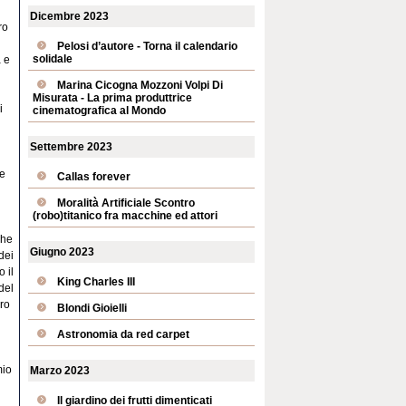
Dicembre 2023
ro
Pelosi d’autore - Torna il calendario
solidale
à e
Marina Cicogna Mozzoni Volpi Di
Misurata - La prima produttrice
i
cinematografica al Mondo
Settembre 2023
ce
Callas forever
Moralità Artificiale Scontro
(robo)titanico fra macchine ed attori
che
Giugno 2023
dei
 il
King Charles III
del
oro
Blondi Gioielli
Astronomia da red carpet
mio
Marzo 2023
Il giardino dei frutti dimenticati