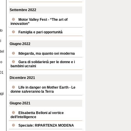
Settembre 2022
Motor Valley Fest - “The art of
innovation”
to
Famiglia e pari opportunità
l
Giugno 2022
del
Ildegarda, ma quanto sei moderna
io
Gara di solidarietà per le donne e i
bambini ucraini
001
Dicembre 2021
Life in danger on Mother Earth - Le
donne salveranno la Terra
ggi
Giugno 2021
Elisabetta Belloni al vertice
dell’intelligence
Speciale: RIPARTENZA MODENA