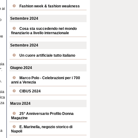
Fashion week & fashion weakness
o ai
Settembre 2024
o
Cosa sta succedendo nel mondo
finanziario a livello internazionale
ve
Settembre 2024
Un cuore artificiale tutto italiano
sia
Giugno 2024
”.
Marco Polo - Celebrazioni per i 700
,
anni a Venezia
CIBUS 2024
sia
rica
zza
Marzo 2024
25° Anniversario Profilo Donna
Magazine
i
E. Marinella, negozio storico di
ua
Napoli