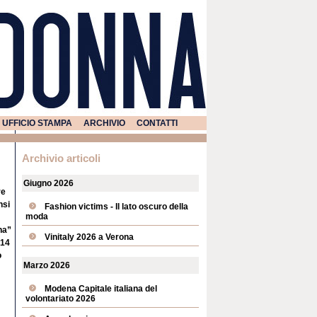
UFFICIO STAMPA
ARCHIVIO
CONTATTI
Archivio articoli
Giugno 2026
re
nsi
Fashion victims - Il lato oscuro della
moda
na”
Vinitaly 2026 a Verona
 14
o
Marzo 2026
Modena Capitale italiana del
volontariato 2026