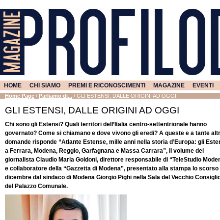
HOME
CHI SIAMO
PREMI E RICONOSCIMENTI
MAGAZINE
EVENTI
Home Page
/
Parliamo di...
/
GLI ESTENSI, DALLE ORIGINI AD OGGI
GLI ESTENSI, DALLE ORIGINI AD OGGI
Chi sono gli Estensi? Quali territori dell’Italia centro-settentrionale hanno
governato? Come si chiamano e dove vivono gli eredi? A queste e a tante alt
domande risponde “Atlante Estense, mille anni nella storia d’Europa: gli Este
a Ferrara, Modena, Reggio, Garfagnana e Massa Carrara”, il volume del
giornalista Claudio Maria Goldoni, direttore responsabile di “TeleStudio Mode
e collaboratore della “Gazzetta di Modena”, presentato alla stampa lo scorso
dicembre dal sindaco di Modena Giorgio Pighi nella Sala del Vecchio Consigli
del Palazzo Comunale.