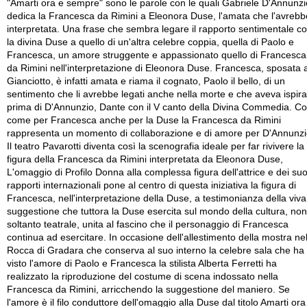
"Amarti ora e sempre" sono le parole con le quali Gabriele D'Annunzi
dedica la Francesca da Rimini a Eleonora Duse, l'amata che l'avrebb
interpretata. Una frase che sembra legare il rapporto sentimentale c
la divina Duse a quello di un'altra celebre coppia, quella di Paolo e
Francesca, un amore struggente e appassionato quello di Francesca
da Rimini nell'interpretazione di Eleonora Duse. Francesca, sposata 
Gianciotto, è infatti amata e riama il cognato, Paolo il bello, di un
sentimento che li avrebbe legati anche nella morte e che aveva ispira
prima di D'Annunzio, Dante con il V canto della Divina Commedia. Co
come per Francesca anche per la Duse la Francesca da Rimini
rappresenta un momento di collaborazione e di amore per D'Annunzi
Il teatro Pavarotti diventa così la scenografia ideale per far rivivere la
figura della Francesca da Rimini interpretata da Eleonora Duse,
L'omaggio di Profilo Donna alla complessa figura dell'attrice e dei suo
rapporti internazionali pone al centro di questa iniziativa la figura di
Francesca, nell'interpretazione della Duse, a testimonianza della viva
suggestione che tuttora la Duse esercita sul mondo della cultura, non
soltanto teatrale, unita al fascino che il personaggio di Francesca
continua ad esercitare. In occasione dell'allestimento della mostra nel
Rocca di Gradara che conserva al suo interno la celebre sala che ha
visto l'amore di Paolo e Francesca la stilista Alberta Ferretti ha
realizzato la riproduzione del costume di scena indossato nella
Francesca da Rimini, arricchendo la suggestione del maniero. Se
l'amore è il filo conduttore dell'omaggio alla Duse dal titolo Amarti ora