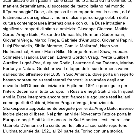
Scandinava e altri paesi in cui è stata molto amata ed ha contribuito, 
maniera determinante, al successo del teatro italiano nel mondo.
Il "personaggio" Duse, oltrepassa il suo rapporto con la scena, ed è
testimoniato dai significativi nomi di alcuni personaggi celebri della
cultura contemporanea internazionale con cui la Duse intrattiene
significativi rapporti di stima e amicizia: Giuseppe Giacosa, Matilde
Serao, Arrigo Boito, Alexandre Dumas fils, Hermann Sudermann,
Giovanni Verga, Marco Praga, Gabriele d'Annunzio, Giovanni Papini,
Luigi Pirandello, Sibilla Aleramo, Camille Mallarmé, Hugo von
Hoffmansthal, Rainer Maria Rilke, George Bernard Shaw, Edouard
Schneider, Isadora Duncan, Edward Gordon Craig, Yvette Guilbert,
Aurélien Lugné-Poe, Auguste Rodin, Laurence Alma Tadema, Marian
Fortuny e Natalia Gontcharova. Le tappe delle sue tournées vanno
dall'esordio all'estero nel 1885 in Sud America, dove porta un reperto
basato soprattutto su testi teatrali francesi; le tournées degli anni
novanta dell'Ottocento, iniziate in Egitto nel 1891 e proseguite per
l'intero decennio in tutta Europa, in Russia e negli Stati Uniti. In quest
anni la Duse interpreta ancora testi francesi e aggiunge testi italiani
come quelli di Goldoni, Marco Praga e Verga, traduzioni da
Shakespeare appositamente eseguite per lei da Arrigo Boito; inserisc
inoltre pièces di Ibsen. Nei primi anni del Novecento l'attrice porta in
Europa e negli Stati Uniti e ancora in Sud America i testi teatrali che
Gabriele D'Annunzio ha scritto per lei, oltre al suo solito repertorio.
L'ultima tournée dal 1921 al '24 parte da Torino con una storica