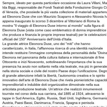
Sempre, ideato per questa particolare occasione da Laura Villani, Ma
Ida Biggi, responsabile dei Fondi Teatrali della Fondazione Giorgio Ci
di Venezia, che possiede la più vasta collezione di materiali appartenu
ad Eleonora Duse che con Maurizio Scaparro e Alessandro Nicosia h
appena inaugurato lo scorso 3 dicembre al Vittoriano di Roma la
mostra "Il viaggio di Eleonora Duse intorno al mondo" sulla figura di
Eleonora Duse (vista come caso emblematico di donna imprenditrice
che produce e finanzia le proprie imprese teatrali) per le celebrazioni
ufficiali del 150° Anniversario dell'Unità d'Italia.
La grande attrice Eleonora Duse, uno dei "miti" che hanno
caratterizzato, in Italia, l'affannosa ricerca di una identità nazionale
intende restituire l'immagine complessa della personalità della "Divin
Eleonora nel panorama della cultura italiana e internazionale di fine
Ottocento e inizi Novecento, sottolineando l'importanza che la sua
presenza ha avuto non soltanto nella vita teatrale, ma più in generale
nella storia sociale e civile del nostro Paese dopo l'unificazione. Deg
di grande attenzione infatti la libertà, l'autonomia creativa e lo spirito
innovativo dell'arte di Eleonora Duse che rivela pionieristiche capacit
imprenditoriali e indubbie doti organizzative dimostrate nella sua
articolata produzione teatrale. Un'attrice che realizzò innumerevoli
tournée nel corso della sua carriera, dal 1885 al 1924, attraverso le
tappe in Sud America, Egitto, Russia, Stati Uniti, Inghilterra, Germani
Austria, Paesi Bassi, Danimarca, Francia, Spagna e penisola