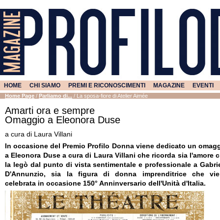
HOME
CHI SIAMO
PREMI E RICONOSCIMENTI
MAGAZINE
EVENTI
Home Page
/
Parliamo di...
/
La sposa-fiore di Atelier Aimée
Amarti ora e sempre
Omaggio a Eleonora Duse
a cura di Laura Villani
In occasione del Premio Profilo Donna viene dedicato un omag
a Eleonora Duse a cura di Laura Villani che ricorda sia l'amore 
la legò dal punto di vista sentimentale e professionale a Gabri
D'Annunzio, sia la figura di donna imprenditrice che vi
celebrata in occasione 150° Anninversario dell'Unità d'Italia.