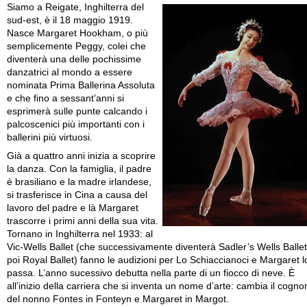
Siamo a Reigate, Inghilterra del
sud-est, è il 18 maggio 1919.
Nasce Margaret Hookham, o più
semplicemente Peggy, colei che
diventerà una delle pochissime
danzatrici al mondo a essere
nominata Prima Ballerina Assoluta
e che fino a sessant’anni si
esprimerà sulle punte calcando i
palcoscenici più importanti con i
ballerini più virtuosi.
Già a quattro anni inizia a scoprire
la danza. Con la famiglia, il padre
è brasiliano e la madre irlandese,
si trasferisce in Cina a causa del
lavoro del padre e là Margaret
trascorre i primi anni della sua vita.
Tornano in Inghilterra nel 1933: al
Vic-Wells Ballet (che successivamente diventerà Sadler’s Wells Ballet
poi Royal Ballet) fanno le audizioni per Lo Schiaccianoci e Margaret l
passa. L’anno sucessivo debutta nella parte di un fiocco di neve. È
all’inizio della carriera che si inventa un nome d’arte: cambia il cogn
del nonno Fontes in Fonteyn e Margaret in Margot.