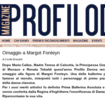
HOME
CHI SIAMO
PREMI E RICONOSCIMENTI
MAGAZINE
EVENTI
Home Page
/
Parliamo di...
/
Omaggio a Margot Fonteyn
Omaggio a Margot Fonteyn
di Cecilia Brandoli
Dopo Maria Callas, Madre Teresa di Calcutta, la Principessa Gr
di Monaco e Renata Tebaldi quest'anno Profilo Donna re
omaggio alla figura di Margot Fonteyn. Una delle ballerine 
famose al mondo, interpretò tutti i personaggi di primo pi
della danza classica.
Per i suoi meriti artistici fu definita Prima Ballerina Assoluta e
venne conferita dalla Regina d'Inghilterra l'onorificenza di Dama
Ripercorriamo la sua vita.