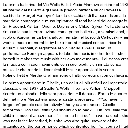
La prima ballerina del Vic-Wells Ballet Alicia Markova si ritira nel 193
all’interno del balletto è grande la preoccupazione su chi dovesse
sostituirla. Margot Fonteyn è tenuta d’occhio e di lì a poco diventa la
star della compagnia e musa ispiratrice di tanti balletti del coreografo
Sir Frederick Ashton: Ondine, Daphis and Chloe, Sylvia. Nella storia 
rimasta la sua interpretazione come prima ballerina, a ventisei anni, 
ruolo di Aurora ne La bella addormentata nel bosco di Čajkovskij «he
work is made memorable by her inherent musical sense – ricorda
William Chappell, disegnatore al Vic/Sadler’s Wells Ballet. In
performance Fonteyn appears to take the music into her feet… she
herself is makes the music with her own movements». Lei stessa cre
la musica con i suoi movimenti, con i suoi piedi… un innato senso
musicale che rende indimenticabili le sue apparizioni in scena…
Roland Petit e Martha Graham sono gli altri coreografi con cui lavora.
La prima apparizione in Giselle, uno dei ruoli più difficili del repertorio
classico, è nel 1937 al Sadler’s Wells Theatre e William Chappell
ricorda un episodio della sera precedente il debutto. Erano le quattro
del mattino e Margot era ancora alzata a provare… «“You haven’t
forgotten” people said tentatively “that you are dancing Giselle
tomorrow? Don’t you think you should go to bed?”. “Oh, no!” said the
child in innocent amazement, “I’m not a bit tired”. I have no doubt sh
was not in the least tired, but she was also quite unaware of the
magnitude of the performance which confronted her. “Of course I ha