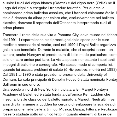
a unire i ruoli del cigno bianco (Odette) e del cigno nero (Odile) ne Il
Lago dei cigni e a eseguire i trentadue fouettés. Per questo la
nominarono prima ballerina assoluta, che i francesi chiamano étoile. I
titolo è rimasto da allora per coloro che, esclusivamente nel balletto
classico, danzano il repertorio dell’Ottocento interpretando ruoli di
primo piano».
Trascorre il resto della sua vita a Panama City, dove muore nel febbr
del 1991. I risparmi sono stati prosciugati dalle spese per le cure
mediche necessarie al marito, così nel 1990 il Royal Ballet organizza
gala a suo beneficio. Durante la malattia, che si scoprirà essere un
cancro, anche Nureyev si prende cura di lei in modo particolare, com
solo un caro amico può fare. La visita spesso nonostante i suoi tanti
impegni di ballerino e coreografo. Allo stesso modo si comporta lei,
quando lui accusa problemi di salute (è Hiv positivo, morirà nel 1993)
Dal 1981 al 1990 è stata presidente onorario della University of
Durham. La sala principale di Dunelm House è stata nominata Fonte
Ballroom in suo onore.
Una scuola a nord di New York è intitolata a lei, Margot Fonteyn
Academy of Ballet, ed è stata fondata dall’amico Ken Ludden che
insegna lo stile classico del balletto ispirato a Margot. Negli ultimi vent
anni di vita, insieme a Ludden ha cercato di sviluppare la sua idea di
preparazione nelle belle arti in cui Musica, Danza, Pittura e Recitazio
fossero studiate sotto un unico tetto in quanto elementi di base del