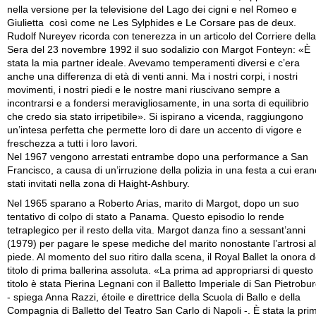
nella versione per la televisione del Lago dei cigni e nel Romeo e
Giulietta così come ne Les Sylphides e Le Corsare pas de deux.
Rudolf Nureyev ricorda con tenerezza in un articolo del Corriere della
Sera del 23 novembre 1992 il suo sodalizio con Margot Fonteyn: «È
stata la mia partner ideale. Avevamo temperamenti diversi e c’era
anche una differenza di età di venti anni. Ma i nostri corpi, i nostri
movimenti, i nostri piedi e le nostre mani riuscivano sempre a
incontrarsi e a fondersi meravigliosamente, in una sorta di equilibrio
che credo sia stato irripetibile». Si ispirano a vicenda, raggiungono
un’intesa perfetta che permette loro di dare un accento di vigore e
freschezza a tutti i loro lavori.
Nel 1967 vengono arrestati entrambe dopo una performance a San
Francisco, a causa di un’irruzione della polizia in una festa a cui eran
stati invitati nella zona di Haight-Ashbury.
Nel 1965 sparano a Roberto Arias, marito di Margot, dopo un suo
tentativo di colpo di stato a Panama. Questo episodio lo rende
tetraplegico per il resto della vita. Margot danza fino a sessant’anni
(1979) per pagare le spese mediche del marito nonostante l’artrosi al
piede. Al momento del suo ritiro dalla scena, il Royal Ballet la onora d
titolo di prima ballerina assoluta. «La prima ad appropriarsi di questo
titolo è stata Pierina Legnani con il Balletto Imperiale di San Pietrobu
- spiega Anna Razzi, étoile e direttrice della Scuola di Ballo e della
Compagnia di Balletto del Teatro San Carlo di Napoli -. È stata la pri