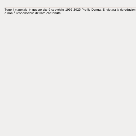
Tutto il materiale in questo sito è copyright 1997-2025 Profilo Donna. E' vietata la riproduzion
e non è responsabile del loro contenuto.