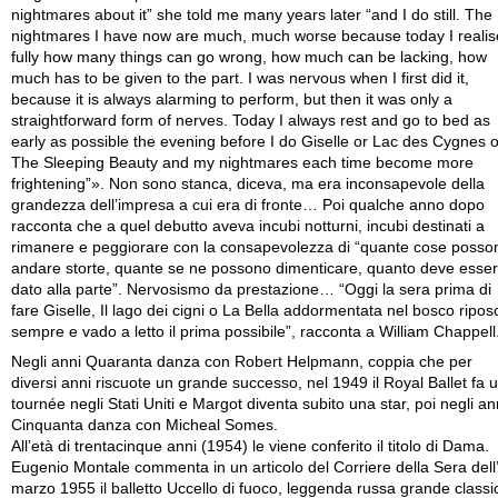
nightmares about it” she told me many years later “and I do still. The
nightmares I have now are much, much worse because today I realis
fully how many things can go wrong, how much can be lacking, how
much has to be given to the part. I was nervous when I first did it,
because it is always alarming to perform, but then it was only a
straightforward form of nerves. Today I always rest and go to bed as
early as possible the evening before I do Giselle or Lac des Cygnes o
The Sleeping Beauty and my nightmares each time become more
frightening”». Non sono stanca, diceva, ma era inconsapevole della
grandezza dell’impresa a cui era di fronte… Poi qualche anno dopo
racconta che a quel debutto aveva incubi notturni, incubi destinati a
rimanere e peggiorare con la consapevolezza di “quante cose posso
andare storte, quante se ne possono dimenticare, quanto deve esse
dato alla parte”. Nervosismo da prestazione… “Oggi la sera prima di
fare Giselle, Il lago dei cigni o La Bella addormentata nel bosco ripos
sempre e vado a letto il prima possibile”, racconta a William Chappell
Negli anni Quaranta danza con Robert Helpmann, coppia che per
diversi anni riscuote un grande successo, nel 1949 il Royal Ballet fa 
tournée negli Stati Uniti e Margot diventa subito una star, poi negli an
Cinquanta danza con Micheal Somes.
All’età di trentacinque anni (1954) le viene conferito il titolo di Dama.
Eugenio Montale commenta in un articolo del Corriere della Sera dell
marzo 1955 il balletto Uccello di fuoco, leggenda russa grande classi