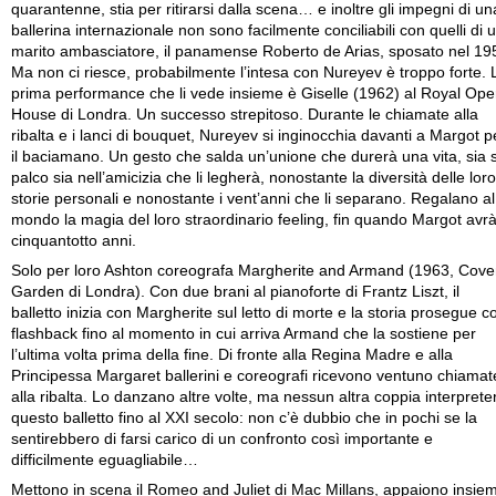
quarantenne, stia per ritirarsi dalla scena… e inoltre gli impegni di un
ballerina internazionale non sono facilmente conciliabili con quelli di 
marito ambasciatore, il panamense Roberto de Arias, sposato nel 19
Ma non ci riesce, probabilmente l’intesa con Nureyev è troppo forte. 
prima performance che li vede insieme è Giselle (1962) al Royal Ope
House di Londra. Un successo strepitoso. Durante le chiamate alla
ribalta e i lanci di bouquet, Nureyev si inginocchia davanti a Margot p
il baciamano. Un gesto che salda un’unione che durerà una vita, sia 
palco sia nell’amicizia che li legherà, nonostante la diversità delle loro
storie personali e nonostante i vent’anni che li separano. Regalano al
mondo la magia del loro straordinario feeling, fin quando Margot avr
cinquantotto anni.
Solo per loro Ashton coreografa Margherite and Armand (1963, Cove
Garden di Londra). Con due brani al pianoforte di Frantz Liszt, il
balletto inizia con Margherite sul letto di morte e la storia prosegue c
flashback fino al momento in cui arriva Armand che la sostiene per
l’ultima volta prima della fine. Di fronte alla Regina Madre e alla
Principessa Margaret ballerini e coreografi ricevono ventuno chiamat
alla ribalta. Lo danzano altre volte, ma nessun altra coppia interprete
questo balletto fino al XXI secolo: non c’è dubbio che in pochi se la
sentirebbero di farsi carico di un confronto così importante e
difficilmente eguagliabile…
Mettono in scena il Romeo and Juliet di Mac Millans, appaiono insie