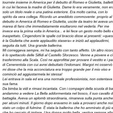
tournée insieme in America per il debutto di Romeo e Giulietta, ballet
in cui lei faceva la madre di Giulietta. Dame lo era veramente, non er
solo un titolo reale o una patina esteriore. Era molto carina, con lo
spirito da vera collega. Ricordo un aneddoto commovente: proprio al
debutto in America di Romeo e Giulietta, uscite da teatro lei aveva u
marea di fans che immediatamente esultarono nel vederla. Per me
invece era la prima volta in America... e lei fece un gesto molto bello 
inaspettato. Cingendomi le spalle col braccio disse ai presenti: «ques
è la Giulietta che avete applaudito stasera» e iniziò ad applaudirmi,
seguita da tutti. Una grande ballerina.
Mi correggeva sempre, mi ha seguito con tanto affetto. Un altro ricor
è lo spettacolo delle Silfidi al Castello Sforzesco. Venne a piovere e ci
trasferimmo alla Scala. Così ne approfittai per provare il vestito e i pa
di Cenerentola con cui avrei debuttato l’indomani. Margot mi osservò
mi disse che la mia acconciatura era troppo grande per il mio viso e
cominciò ad aggiustarmela lei stessa!
Lei entrava in sala ed era una normale professionista, non ostentava 
sua fama.
Da bimba la vidi e rimasi incantata. Con i compagni della scuola di ba
andammo a vedere La Bella addormentata nel bosco, il suo cavallo d
battaglia. Aveva un aplomb straordinaria, rimaneva sulla punta anche
per alcuni minuti. Il giorno dopo eravamo in sala a provarci anche noi
stato un colpo di fulmine. È stata la ballerina che ho ammirato di più 
che ho cercato di imitare. Una donna molto bella, vestiva sempre alla