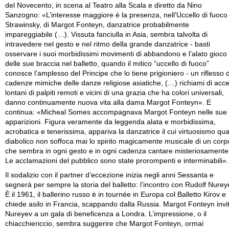
del Novecento, in scena al Teatro alla Scala e diretto da Nino
Sanzogno: «L’interesse maggiore è la presenza, nell’Uccello di fuoco 
Strawinsky, di Margot Fonteyn, danzatrice probabilmente
impareggiabile (…). Vissuta fanciulla in Asia, sembra talvolta di
intravedere nel gesto e nel ritmo della grande danzatrice - basti
osservare i suoi morbidissimi movimenti di abbandono e l’alato gioco
delle sue braccia nel balletto, quando il mitico “uccello di fuoco”
conosce l’amplesso del Principe che lo tiene prigioniero - un riflesso d
cadenze mimiche delle danze religiose asiatiche, (…) richiami di acce
lontani di palpiti remoti e vicini di una grazia che ha colori universali,
danno continuamente nuova vita alla dama Margot Fonteyn». E
continua: «Micheal Somes accompagnava Margot Fonteyn nelle sue
apparizioni. Figura veramente da leggenda alata e morbidissima,
acrobatica e tenerissima, appariva la danzatrice il cui virtuosismo qua
diabolico non soffoca mai lo spirito magicamente musicale di un corp
che sembra in ogni gesto e in ogni cadenza cantare misteriosamente
Le acclamazioni del pubblico sono state prorompenti e interminabili».
Il sodalizio con il partner d’eccezione inizia negli anni Sessanta e
segnerà per sempre la storia del balletto: l’incontro con Rudolf Nurey
È il 1961, il ballerino russo è in tournée in Europa col Balletto Kirov e
chiede asilo in Francia, scappando dalla Russia. Margot Fonteyn invi
Nureyev a un gala di beneficenza a Londra. L’impressione, o il
chiacchiericcio, sembra suggerire che Margot Fonteyn, ormai