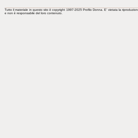
Tutto il materiale in questo sito è copyright 1997-2025 Profilo Donna. E' vietata la riproduzion
e non è responsabile del loro contenuto.