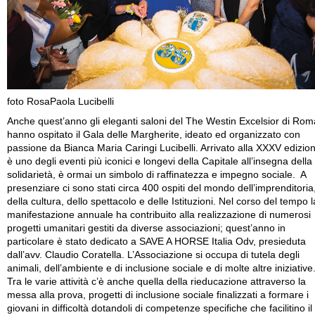
foto RosaPaola Lucibelli
Anche quest’anno gli eleganti saloni del The Westin Excelsior di Rom
hanno ospitato il Gala delle Margherite, ideato ed organizzato con
passione da Bianca Maria Caringi Lucibelli. Arrivato alla XXXV edizio
è uno degli eventi più iconici e longevi della Capitale all’insegna della
solidarietà, è ormai un simbolo di raffinatezza e impegno sociale. A
presenziare ci sono stati circa 400 ospiti del mondo dell’imprenditoria
della cultura, dello spettacolo e delle Istituzioni. Nel corso del tempo l
manifestazione annuale ha contribuito alla realizzazione di numerosi
progetti umanitari gestiti da diverse associazioni; quest’anno in
particolare è stato dedicato a SAVE A HORSE Italia Odv, presieduta
dall’avv. Claudio Coratella. L’Associazione si occupa di tutela degli
animali, dell’ambiente e di inclusione sociale e di molte altre iniziative
Tra le varie attività c’è anche quella della rieducazione attraverso la
messa alla prova, progetti di inclusione sociale finalizzati a formare i
giovani in difficoltà dotandoli di competenze specifiche che facilitino il