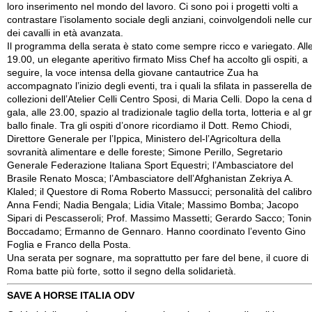
loro inserimento nel mondo del lavoro. Ci sono poi i progetti volti a
contrastare l’isolamento sociale degli anziani, coinvolgendoli nelle cu
dei cavalli in età avanzata.
Il programma della serata è stato come sempre ricco e variegato. All
19.00, un elegante aperitivo firmato Miss Chef ha accolto gli ospiti, a
seguire, la voce intensa della giovane cantautrice Zua ha
accompagnato l’inizio degli eventi, tra i quali la sfilata in passerella de
collezioni dell’Atelier Celli Centro Sposi, di Maria Celli. Dopo la cena d
gala, alle 23.00, spazio al tradizionale taglio della torta, lotteria e al g
ballo finale. Tra gli ospiti d’onore ricordiamo il Dott. Remo Chiodi,
Direttore Generale per l’Ippica, Ministero del-l’Agricoltura della
sovranità alimentare e delle foreste; Simone Perillo, Segretario
Generale Federazione Italiana Sport Equestri; l’Ambasciatore del
Brasile Renato Mosca; l’Ambasciatore dell’Afghanistan Zekriya A.
Klaled; il Questore di Roma Roberto Massucci; personalità del calibro
Anna Fendi; Nadia Bengala; Lidia Vitale; Massimo Bomba; Jacopo
Sipari di Pescasseroli; Prof. Massimo Massetti; Gerardo Sacco; Toni
Boccadamo; Ermanno de Gennaro. Hanno coordinato l’evento Gino
Foglia e Franco della Posta.
Una serata per sognare, ma soprattutto per fare del bene, il cuore di
Roma batte più forte, sotto il segno della solidarietà.
SAVE A HORSE ITALIA ODV