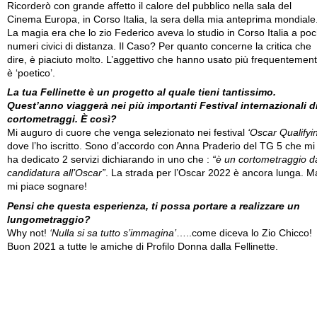
Ricorderò con grande affetto il calore del pubblico nella sala del
Cinema Europa, in Corso Italia, la sera della mia anteprima mondiale
La magia era che lo zio Federico aveva lo studio in Corso Italia a poc
numeri civici di distanza. Il Caso? Per quanto concerne la critica che
dire, è piaciuto molto. L’aggettivo che hanno usato più frequentemen
è ‘poetico’.
La tua Fellinette è un progetto al quale tieni tantissimo.
Quest’anno viaggerà nei più importanti Festival internazionali d
cortometraggi. È così?
Mi auguro di cuore che venga selezionato nei festival
‘Oscar Qualifyi
dove l’ho iscritto. Sono d’accordo con Anna Praderio del TG 5 che mi
ha dedicato 2 servizi dichiarando in uno che :
“è un cortometraggio d
candidatura all’Oscar”
. La strada per l’Oscar 2022 è ancora lunga. M
mi piace sognare!
Pensi che questa esperienza, ti possa portare a realizzare un
lungometraggio?
Why not!
‘Nulla si sa tutto s’immagina’
…..come diceva lo Zio Chicco!
Buon 2021 a tutte le amiche di Profilo Donna dalla Fellinette.