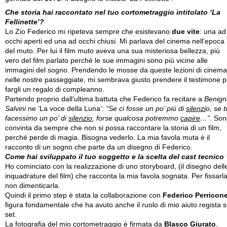
Che storia hai raccontato nel tuo cortometraggio intitolato ‘La
Fellinette’?
Lo Zio Federico mi ripeteva sempre che esistevano
due vite
: una ad
occhi aperti ed una ad occhi chiusi. Mi parlava del cinema nell’epoca
del muto. Per lui il film muto aveva una sua misteriosa bellezza, più
vero del film parlato perché le sue immagini sono più vicine alle
immagini del sogno. Prendendo le mosse da queste lezioni di cinema
nelle nostre passeggiate, mi sembrava giusto prendere il testimone p
fargli un regalo di compleanno.
Partendo proprio dall’ultima battuta che Federico fa recitare a
Benigni
Salvini
ne ‘La voce della Luna’:
“Se ci fosse un po’ più di
silenzi
o, se t
facessimo un po’ di
silenzio
, forse qualcosa potremmo
capire
…”
. So
convinta da sempre che non si possa raccontare la storia di un film,
perché perde di magia. Bisogna vederlo. La mia favola muta è il
racconto di un sogno che parte da un disegno di Federico.
Come hai sviluppato il tuo soggetto e la scelta del cast tecnico
Ho cominciato con la realizzazione di uno storyboard, (il disegno dell
inquadrature del film) che racconta la mia favola sognata. Per fissarl
non dimenticarla.
Quindi il primo step è stata la collaborazione con
Federico Perricon
figura fondamentale che ha avuto anche il ruolo di mio aiuto regista s
set.
La fotografia del mio cortometraggio è firmata da
Blasco Giurato
,