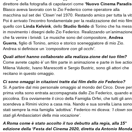
direttore della fotografia di capolavori come
‘Nuovo Cinema Paradis
Blasco aveva lavorato con lo Zio Federico come operatore alla
macchina sul set dei
‘Clown’
nel 1970. Restando amico per tutta la vit
Poi è arrivato l’incontro fondamentale per la realizzazione del mio fil
quello con
Linda Kelvink
, dello
Studio Ibrido
di Torino che ha mes
in movimento i disegni dello Zio Federico. Realizzando un’animazion
che fa venire i brividi. Le musiche sono del compositore,
Andrea
Guerra
, figlio di Tonino, amico e storico sceneggiatore di mio Zio.
Andrea si definisce un
‘compositore con gli occhi’
.
Quali attori hanno collaborato alla realizza-zione del tuo film?
Come avrete capito è’ un film parte in animazione e parte in live actio
Milena Vukotic, Ivano Marescotti e Sergio Bustric, sono gli attori che
recitano in questo omaggio.
Ci sono omaggi in citazioni tratte dai film dello zio Federico?
Sì. A partire dal mio personale omaggio al mondo del Circo. Dove per
prima volta sono entrata accompagnata dallo Zio Federico, quando e
piccolina. Era ovviamente il circo della Famiglia Orfei, che tutti gli ann
scendeva a Rimini vicino a casa mia. Nando e sua sorella Liana sono
stati sempre la mia famiglia ‘adottiva’. Federico mi diceva:
‘I clown s
stati gli Ambasciatori della mia vocazione’
.
A Roma come è stato accolto il tuo debutto alla regia, alla 15°
edizione della ‘Festa del Cinema 2020, diretta da Antonio Mond