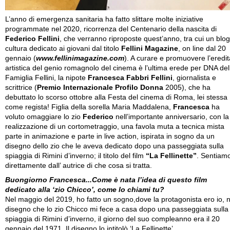
L’anno di emergenza sanitaria ha fatto slittare molte iniziative
programmate nel 2020, ricorrenza del Centenario della nascita di
Federico Fellini
, che verranno riproposte quest’anno, tra cui un blog
cultura dedicato ai giovani dal titolo
Fellini Magazine
, on line dal 20
gennaio (
www.fellinimagazine.com
). A curare e promuovere l’eredit
artistica del genio romagnolo del cinema è l’ultima erede per DNA del
Famiglia Fellini, la nipote
Francesca Fabbri Fellini
, giornalista e
scrittrice (
Premio Internazionale Profilo Donna
2005), che ha
debuttato lo scorso ottobre alla Festa del cinema di Roma, lei stessa
come regista! Figlia della sorella Maria Maddalena,
Francesca
ha
voluto omaggiare lo zio
Federico
nell’importante anniversario, con la
realizzazione di un cortometraggio, una favola muta a tecnica mista
parte in animazione e parte in live action, ispirata in sogno da un
disegno dello zio che le aveva dedicato dopo una passeggiata sulla
spiaggia di Rimini d’inverno; il titolo del film
“La Fellinette”
. Sentiam
direttamente dall’ autrice di che cosa si tratta.
Buongiorno Francesca...Come è nata l’idea di questo film
dedicato alla ‘zio Chicco’, come lo chiami tu?
Nel maggio del 2019, ho fatto un sogno,dove la protagonista ero io, n
disegno che lo zio Chicco mi fece a casa dopo una passeggiata sulla
spiaggia di Rimini d’inverno, il giorno del suo compleanno era il 20
gennaio del 1971. Il disegno lo intitolò ‘La Fellinette’.