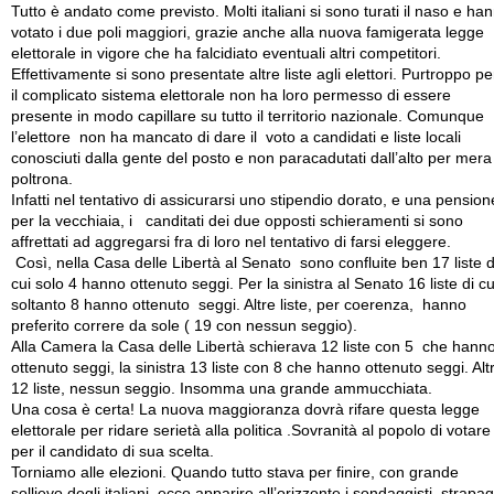
Tutto è andato come previsto. Molti italiani si sono turati il naso e ha
votato i due poli maggiori, grazie anche alla nuova famigerata legge
elettorale in vigore che ha falcidiato eventuali altri competitori.
Effettivamente si sono presentate altre liste agli elettori. Purtroppo pe
il complicato sistema elettorale non ha loro permesso di essere
presente in modo capillare su tutto il territorio nazionale. Comunque
l’elettore non ha mancato di dare il voto a candidati e liste locali
conosciuti dalla gente del posto e non paracadutati dall’alto per mera
poltrona.
Infatti nel tentativo di assicurarsi uno stipendio dorato, e una pension
per la vecchiaia, i canditati dei due opposti schieramenti si sono
affrettati ad aggregarsi fra di loro nel tentativo di farsi eleggere.
Così, nella Casa delle Libertà al Senato sono confluite ben 17 liste d
cui solo 4 hanno ottenuto seggi. Per la sinistra al Senato 16 liste di cu
soltanto 8 hanno ottenuto seggi. Altre liste, per coerenza, hanno
preferito correre da sole ( 19 con nessun seggio).
Alla Camera la Casa delle Libertà schierava 12 liste con 5 che hann
ottenuto seggi, la sinistra 13 liste con 8 che hanno ottenuto seggi. Alt
12 liste, nessun seggio. Insomma una grande ammucchiata.
Una cosa è certa! La nuova maggioranza dovrà rifare questa legge
elettorale per ridare serietà alla politica .Sovranità al popolo di votare
per il candidato di sua scelta.
Torniamo alle elezioni. Quando tutto stava per finire, con grande
sollievo degli italiani, ecco apparire all’orizzonte i sondaggisti, strapag