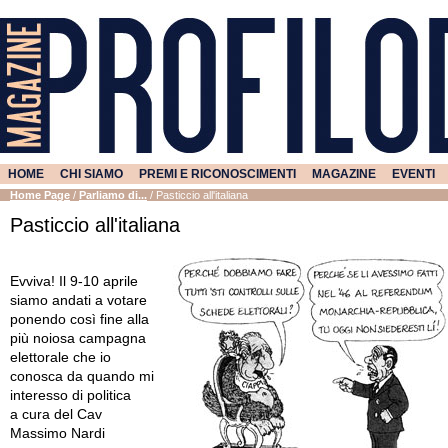
HOME
CHI SIAMO
PREMI E RICONOSCIMENTI
MAGAZINE
EVENTI
Home Page
/
Parliamo di...
/
Pasticcio all'italiana
Pasticcio all'italiana
Evviva! Il 9-10 aprile
siamo andati a votare
ponendo così fine alla
più noiosa campagna
elettorale che io
conosca da quando mi
interesso di politica
a cura del Cav
Massimo Nardi