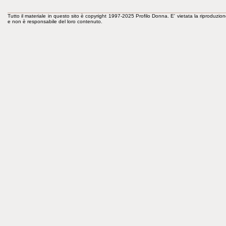
Tutto il materiale in questo sito è copyright 1997-2025 Profilo Donna. E' vietata la riproduzion
e non è responsabile del loro contenuto.