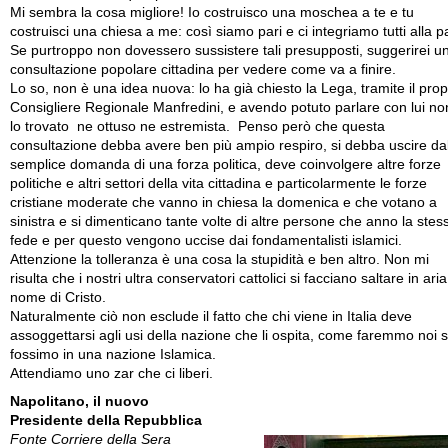
Mi sembra la cosa migliore! Io costruisco una moschea a te e tu
costruisci una chiesa a me: così siamo pari e ci integriamo tutti alla pa
Se purtroppo non dovessero sussistere tali presupposti, suggerirei u
consultazione popolare cittadina per vedere come va a finire.
Lo so, non è una idea nuova: lo ha già chiesto la Lega, tramite il prop
Consigliere Regionale Manfredini, e avendo potuto parlare con lui no
lo trovato ne ottuso ne estremista. Penso però che questa
consultazione debba avere ben più ampio respiro, si debba uscire da
semplice domanda di una forza politica, deve coinvolgere altre forze
politiche e altri settori della vita cittadina e particolarmente le forze
cristiane moderate che vanno in chiesa la domenica e che votano a
sinistra e si dimenticano tante volte di altre persone che anno la stes
fede e per questo vengono uccise dai fondamentalisti islamici.
Attenzione la tolleranza è una cosa la stupidità e ben altro. Non mi
risulta che i nostri ultra conservatori cattolici si facciano saltare in aria
nome di Cristo.
Naturalmente ciò non esclude il fatto che chi viene in Italia deve
assoggettarsi agli usi della nazione che li ospita, come faremmo noi 
fossimo in una nazione Islamica.
Attendiamo uno zar che ci liberi.
Napolitano, il nuovo
Presidente della Repubblica
Fonte Corriere della Sera