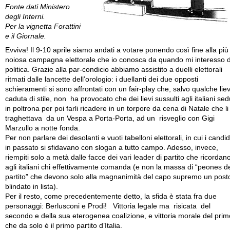
Fonte dati Ministero
degli Interni.
Per la vignetta Forattini
e il Giornale.
Evviva! Il 9-10 aprile siamo andati a votare ponendo così fine alla più
noiosa campagna elettorale che io conosca da quando mi interesso d
politica. Grazie alla par-condicio abbiamo assistito a duelli elettorali
ritmati dalle lancette dell’orologio: i duellanti dei due opposti
schieramenti si sono affrontati con un fair-play che, salvo qualche lie
caduta di stile, non ha provocato che dei lievi sussulti agli italiani sed
in poltrona per poi farli ricadere in un torpore da cena di Natale che li
traghettava da un Vespa a Porta-Porta, ad un risveglio con Gigi
Marzullo a notte fonda.
Per non parlare dei desolanti e vuoti tabelloni elettorali, in cui i candid
in passato si sfidavano con slogan a tutto campo. Adesso, invece,
riempiti solo a metà dalle facce dei vari leader di partito che ricordan
agli italiani chi effettivamente comanda (e non la massa di “peones d
partito” che devono solo alla magnanimità del capo supremo un post
blindato in lista).
Per il resto, come precedentemente detto, la sfida è stata fra due
personaggi: Berlusconi e Prodi! Vittoria legale ma risicata del
secondo e della sua eterogenea coalizione, e vittoria morale del prim
che da solo è il primo partito d’Italia.