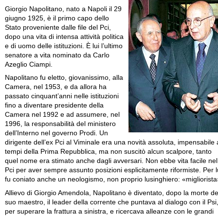
Giorgio Napolitano, nato a Napoli il 29
giugno 1925, è il primo capo dello
Stato proveniente dalle file del Pci,
dopo una vita di intensa attività politica
e di uomo delle istituzioni. È lui l’ultimo
senatore a vita nominato da Carlo
Azeglio Ciampi.
Napolitano fu eletto, giovanissimo, alla
Camera, nel 1953, e da allora ha
passato cinquant’anni nelle istituzioni
fino a diventare presidente della
Camera nel 1992 e ad assumere, nel
1996, la responsabilità del ministero
dell’Interno nel governo Prodi. Un
dirigente dell’ex Pci al Viminale era una novità assoluta, impensabile 
tempi della Prima Repubblica, ma non suscitò alcun scalpore, tanto
quel nome era stimato anche dagli avversari. Non ebbe vita facile nel
Pci per aver sempre assunto posizioni esplicitamente riformiste. Per l
fu coniato anche un neologismo, non proprio lusinghiero: «migliorista
Allievo di Giorgio Amendola, Napolitano è diventato, dopo la morte de
suo maestro, il leader della corrente che puntava al dialogo con il Psi
per superare la frattura a sinistra, e ricercava alleanze con le grandi