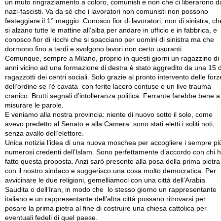
un muto ringraziamento a coloro, comunisti e non che ci liberarono d
nazi-fascisti. Va da sé che i lavoratori non comunisti non possono
festeggiare il 1° maggio. Conosco fior di lavoratori, non di sinistra, ch
si alzano tutte le mattine all’alba per andare in ufficio e in fabbrica, e
conosco fior di ricchi che si spacciano per uomini di sinistra ma che
dormono fino a tardi e svolgono lavori non certo usuranti.
Comunque, sempre a Milano, proprio in questi giorni un ragazzino di
anni vicino ad una formazione di destra è stato aggredito da una 15 d
ragazzotti dei centri sociali. Solo grazie al pronto intervento delle forz
dell’ordine se l’è cavata con ferite lacero contuse e un live trauma
cranico. Brutti segnali d’intolleranza politica. Ferrante farebbe bene a
misurare le parole.
E veniamo alla nostra provincia: niente di nuovo sotto il sole, come
avevo predetto al Senato e alla Camera sono stati eletti i soliti noti,
senza avallo dell’elettore.
Unica notizia l’idea di una nuova moschea per accogliere i sempre pi
numerosi credenti dell’Islam. Sono perfettamente d’accordo con chi 
fatto questa proposta. Anzi sarò presente alla posa della prima pietra
con il nostro sindaco e suggerisco una cosa molto democratica. Per
avvicinare le due religioni, gemelliamoci con una città dell’Arabia
Saudita o dell’Iran, in modo che lo stesso giorno un rappresentante
italiano e un rappresentante dell’altra città possano ritrovarsi per
posare la prima pietra al fine di costruire una chiesa cattolica per
eventuali fedeli di quel paese.