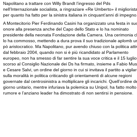
Napolitano a trattare con Willy Brandt l’ingresso del Pds
nell’Internazionale socialista, a ringraziare «Re Umberto» il migliorist
per quanto ha fatto per la sinistra italiana in cinquant’anni di impegno
A Montecitorio Pier Ferdinando Casini ha organizzato una festa in su
onore alla presenza anche del Capo dello Stato e lo ha nominato
presidente della neonata Fondazione della Camera. Una cerimonia 
lo ha commosso, mettendo a dura prova il suo tradizionale aplomb u
pò aristocratico. Ma Napolitano, pur avendo chiuso con la politica atti
dal febbraio 2004, quando non si è più ricandidato al Parlamento
europeo, non ha smesso di far sentire la sua voce critica e il 15 luglio
scorso al Consiglio Nazionale dei Ds ha firmato, insieme a Fabio Mus
e Cesare Salvi, un ordine del giorno in cui si invitava il partito a vigila
sulla moralità in politica criticando gli orientamenti di alcune regioni
governate dal centrosinistra a moltiplicare gli incarichi. Quell’ordine d
giorno unitario, mentre infuriava la polemica su Unipol, ha fatto molto
rumore e l’anziano leader ha dimostrato di non sentirsi in pensione.