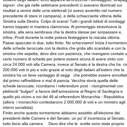
signori che già nelle settimane precedenti ci avevano illuminati sui
risultati a venire delle urne elettorali (vi avevo avvertito nel numero
precedente di stare in campana), e della schiacciante vittoria della
Sinistra sulla Destra. Colpo di scena! Tutti i grandi istituti di sondaggi
hanno toppato in maniera clamorosa. Al pomeriggio stravinceva la
sinistra, alla sera sembrava che la destra stesse per sorpassare e,
infine, Prodi durante la notte poteva festeggiare la risicata vittoria.
Paese spaccato in due, tutto finito. No scherziamo! Inizia il tormento
delle schede taroccate con la destra che grida allo scandalo e con la
sinistra che aspetta, devo dire con pazienza, che rivengano contate 
certo numero di schede per potere essere sicura di avere vinto con
circa 24.000 voti alla Camera, invece al Senato è la destra che ha ci
200.000 voti in più e solo grazie al voto degli italiani all’estero che la
sinistra ha un lieve vantaggio di seggi che potrebbe essere annullat
dal primo raffreddore o mal di pancia. Vecchia storia quella delle
schede taroccate; ricordiamo i referendum post - risorgimentali con
plebisciti “bulgari” a favore dell’annessione al Regno di Sardegna e
quello più vicino a noi del 46 al referendum Monarchia - Repubblica
(allora i monarchici contestarono 2.000.000 di voti e un ministro agli
interni socialista).
Finito anche questo tormentone abbiamo assistito all’elezione dei
presidenti delle Camere e del Senato: un po’ d’ incertezza al Senato,
tutto liscio alla camera. Devo dire che le scelte sono state proprio