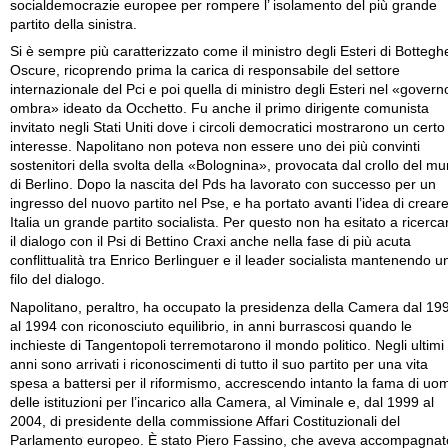
socialdemocrazie europee per rompere l’ isolamento del più grande
partito della sinistra.
Si è sempre più caratterizzato come il ministro degli Esteri di Bottegh
Oscure, ricoprendo prima la carica di responsabile del settore
internazionale del Pci e poi quella di ministro degli Esteri nel «govern
ombra» ideato da Occhetto. Fu anche il primo dirigente comunista
invitato negli Stati Uniti dove i circoli democratici mostrarono un certo
interesse. Napolitano non poteva non essere uno dei più convinti
sostenitori della svolta della «Bolognina», provocata dal crollo del mu
di Berlino. Dopo la nascita del Pds ha lavorato con successo per un
ingresso del nuovo partito nel Pse, e ha portato avanti l’idea di creare
Italia un grande partito socialista. Per questo non ha esitato a ricerca
il dialogo con il Psi di Bettino Craxi anche nella fase di più acuta
conflittualità tra Enrico Berlinguer e il leader socialista mantenendo u
filo del dialogo.
Napolitano, peraltro, ha occupato la presidenza della Camera dal 19
al 1994 con riconosciuto equilibrio, in anni burrascosi quando le
inchieste di Tangentopoli terremotarono il mondo politico. Negli ultimi
anni sono arrivati i riconoscimenti di tutto il suo partito per una vita
spesa a battersi per il riformismo, accrescendo intanto la fama di uo
delle istituzioni per l’incarico alla Camera, al Viminale e, dal 1999 al
2004, di presidente della commissione Affari Costituzionali del
Parlamento europeo. È stato Piero Fassino, che aveva accompagnat