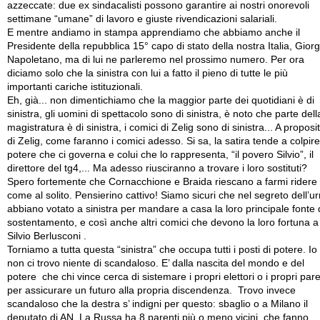
azzeccate: due ex sindacalisti possono garantire ai nostri onorevoli
settimane “umane” di lavoro e giuste rivendicazioni salariali.
E mentre andiamo in stampa apprendiamo che abbiamo anche il
Presidente della repubblica 15° capo di stato della nostra Italia, Giorg
Napoletano, ma di lui ne parleremo nel prossimo numero. Per ora
diciamo solo che la sinistra con lui a fatto il pieno di tutte le più
importanti cariche istituzionali.
Eh, già... non dimentichiamo che la maggior parte dei quotidiani è di
sinistra, gli uomini di spettacolo sono di sinistra, è noto che parte dell
magistratura è di sinistra, i comici di Zelig sono di sinistra... A proposi
di Zelig, come faranno i comici adesso. Si sa, la satira tende a colpire 
potere che ci governa e colui che lo rappresenta, “il povero Silvio”, il
direttore del tg4,... Ma adesso riusciranno a trovare i loro sostituti?
Spero fortemente che Cornacchione e Braida riescano a farmi ridere
come al solito. Pensierino cattivo! Siamo sicuri che nel segreto dell’u
abbiano votato a sinistra per mandare a casa la loro principale fonte 
sostentamento, e così anche altri comici che devono la loro fortuna a
Silvio Berlusconi .
Torniamo a tutta questa “sinistra” che occupa tutti i posti di potere. Io
non ci trovo niente di scandaloso. E’ dalla nascita del mondo e del
potere che chi vince cerca di sistemare i propri elettori o i propri pare
per assicurare un futuro alla propria discendenza. Trovo invece
scandaloso che la destra s’ indigni per questo: sbaglio o a Milano il
deputato di AN. La Russa ha 8 parenti più o meno vicini che fanno