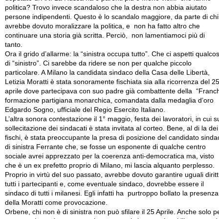
politica? Trovo invece scandaloso che la destra non abbia aiutato
persone indipendenti. Questo è lo scandalo maggiore, da parte di chi
avrebbe dovuto moralizzare la politica, e non ha fatto altro che
continuare una storia già scritta. Perciò, non lamentiamoci più di
tanto.
Ora il grido d’allarme: la “sinistra occupa tutto”. Che ci aspetti qualco
di “sinistro”. Ci sarebbe da ridere se non per qualche piccolo
particolare. A Milano la candidata sindaco della Casa delle Libertà,
Letizia Moratti è stata sonoramente fischiata sia alla ricorrenza del 2
aprile dove partecipava con suo padre già combattente della “Franch
formazione partigiana monarchica, comandata dalla medaglia d’oro
Edgardo Sogno, ufficiale del Regio Esercito Italiano.
L’altra sonora contestazione il 1° maggio, festa dei lavoratori, in cui s
sollecitazione dei sindacati è stata invitata al corteo. Bene, al di la dei
fischi, è stata preoccupante la presa di posizione del candidato sinda
di sinistra Ferrante che, se fosse un esponente di qualche centro
sociale avrei apprezzato per la coerenza anti-democratica ma, visto
che è un ex prefetto proprio di Milano, mi lascia alquanto perplesso.
Proprio in virtù del suo passato, avrebbe dovuto garantire uguali diritt
tutti i partecipanti e, come eventuale sindaco, dovrebbe essere il
sindaco di tutti i milanesi. Egli infatti ha purtroppo bollato la presenza
della Moratti come provocazione.
Orbene, chi non è di sinistra non può sfilare il 25 Aprile. Anche solo p