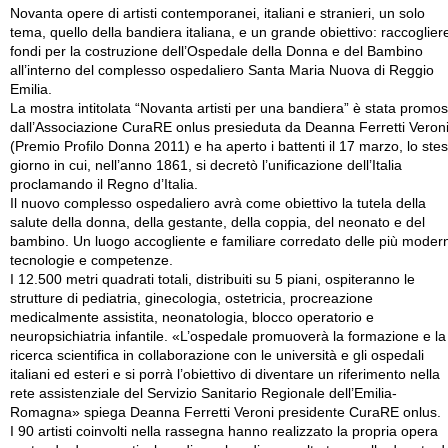
Novanta opere di artisti contemporanei, italiani e stranieri, un solo
tema, quello della bandiera italiana, e un grande obiettivo: raccoglier
fondi per la costruzione dell’Ospedale della Donna e del Bambino
all’interno del complesso ospedaliero Santa Maria Nuova di Reggio
Emilia.
La mostra intitolata “Novanta artisti per una bandiera” è stata promo
dall’Associazione CuraRE onlus presieduta da Deanna Ferretti Veron
(Premio Profilo Donna 2011) e ha aperto i battenti il 17 marzo, lo ste
giorno in cui, nell’anno 1861, si decretò l’unificazione dell’Italia
proclamando il Regno d’Italia.
Il nuovo complesso ospedaliero avrà come obiettivo la tutela della
salute della donna, della gestante, della coppia, del neonato e del
bambino. Un luogo accogliente e familiare corredato delle più moder
tecnologie e competenze.
I 12.500 metri quadrati totali, distribuiti su 5 piani, ospiteranno le
strutture di pediatria, ginecologia, ostetricia, procreazione
medicalmente assistita, neonatologia, blocco operatorio e
neuropsichiatria infantile. «L’ospedale promuoverà la formazione e la
ricerca scientifica in collaborazione con le università e gli ospedali
italiani ed esteri e si porrà l’obiettivo di diventare un riferimento nella
rete assistenziale del Servizio Sanitario Regionale dell’Emilia-
Romagna» spiega Deanna Ferretti Veroni presidente CuraRE onlus.
I 90 artisti coinvolti nella rassegna hanno realizzato la propria opera