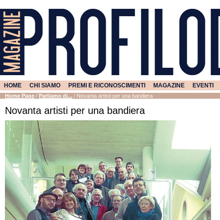
HOME
CHI SIAMO
PREMI E RICONOSCIMENTI
MAGAZINE
EVENTI
Home Page
/
Parliamo di...
/
Novanta artisti per una bandiera
Novanta artisti per una bandiera