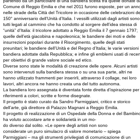
partendo da un particolare di una bandiera scelta tra quelle donate d
Comune di Reggio Emilia e che nel 2011 furono esposte, per un ann
nelle strade della Città del Tricolore in occasione delle celebrazioni de
150° anniversario dell’Unità d’Italia. I vessilli utilizzati dagli artisti sono
tutti legati al cammino che ha condotto al sorgere dell’idea stessa di
“unità” d’Italia: il tricolore adottato a Reggio Emilia il 7 gennaio 1797;
quelle dell’età giacobina e napoleonica; le bandiere dei moti e delle
insurrezioni popolari durante il Risorgimento, quelle degli stati
preunitari; le bandiere dell’Unità e del Regno d’Italia; le varie versioni 
bandiera adottate dalla Repubblica; e infine gli emblemi usati di rece
per obiettivi di grande valore sociale ed etico.
Diverse sono state le modalità di creazione delle opere. Alcuni artisti
sono intervenuti sulla bandiera stessa o su una sua parte, altri ne
hanno utilizzato frammenti per inserirli, attraverso il collage, nei loro
lavori, altri ancora ne hanno creata una del tutto autonoma.
La bandiera loro assegnata è diventata fonte diretta d’ispirazione per 
riferimenti a colori, scritte e forme disegnate.
Il progetto è stato curato da Sandro Parmiggiani, critico e storico
dell’arte, già direttore di Palazzo Magnani a Reggio Emilia.
Il progetto di realiz­zazione di un Ospe­dale della Donna e del Bambin
ha voluto accostare arte e solidarietà in un mo-
do diverso dal solito. «Le opere degli artisti non sono
considerate un puro simu­lacro di valore monetario – spiega
Parmiggiani – ma gli strumenti privilegiati di comunicazione di un