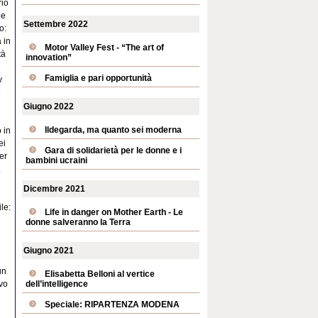
rio
 e
Settembre 2022
o:
 in
Motor Valley Fest - “The art of
tà
innovation”
Famiglia e pari opportunità
y
e
Giugno 2022
Ildegarda, ma quanto sei moderna
 in
ei
Gara di solidarietà per le donne e i
er
bambini ucraini
.
Dicembre 2021
le:
Life in danger on Mother Earth - Le
donne salveranno la Terra
Giugno 2021
un
Elisabetta Belloni al vertice
dell’intelligence
vo
Speciale: RIPARTENZA MODENA