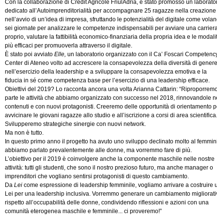
Con la collaborazione di Crédit Agricole FriulAdria, è stato promosso un laborato
dedicato all’Autoimprenditorialità per accompagnare 25 ragazze nella creazione
nell’avvio di un’idea di impresa, sfruttando le potenzialità del digitale come volan
sei giornate per analizzare le competenze indispensabili per avviare una carriera
proprio, valutare la fattibilità economico-finanziaria della propria idea e le modali
più efficaci per promuoverla attraverso il digitale.
È stato poi avviato
Elle,
un laboratorio organizzato con il Ca’ Foscari Competenc
Center di Ateneo volto ad accrescere la consapevolezza della diversità di gener
nell’esercizio della leadership e a sviluppare la consapevolezza emotiva e la
fiducia in sé come competenza base per l’esercizio di una leadership efficace.
Obiettivi del 2019? Lo racconta ancora una volta Arianna Cattarin: “Riproporremo
parte le attività che abbiamo organizzato con successo nel 2018, rinnovandole n
contenuti e con nuovi protagonisti. Creeremo delle opportunità di orientamento p
avvicinare le giovani ragazze allo studio e all’iscrizione a corsi di area scientifica
Svilupperemo strategiche sinergie con nuovi network.
Ma non è tutto.
In questo primo anno il progetto ha avuto uno sviluppo declinato molto al femmini
abbiamo parlato prevalentemente alle donne, ma vorremmo fare di più.
L’obiettivo per il 2019 è coinvolgere anche la componente maschile nelle nostre
attività: tutti gli studenti, che sono il nostro prezioso futuro, ma anche manager o
imprenditori che vogliano sentirsi protagonisti di questo cambiamento.
Da
Lei
come espressione di leadership femminile, vogliamo arrivare a costruire 
Lei per una leadership inclusiva. Vorremmo generare un cambiamento migliorati
rispetto all’occupabilità delle donne, condividendo riflessioni e azioni con una
comunità eterogenea maschile e femminile... ci proveremo!”