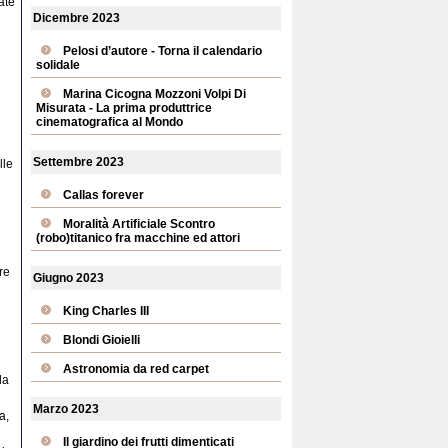
ate
Dicembre 2023
Pelosi d’autore - Torna il calendario
solidale
Marina Cicogna Mozzoni Volpi Di
Misurata - La prima produttrice
cinematografica al Mondo
l
Settembre 2023
lle
Callas forever
Moralità Artificiale Scontro
(robo)titanico fra macchine ed attori
re
Giugno 2023
King Charles III
Blondi Gioielli
Astronomia da red carpet
la
Marzo 2023
a,
Il giardino dei frutti dimenticati