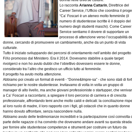
donna nelle diverse culture.
Lo racconta
Arianna Cattarin
, Direttrice del
Career Service, l’Ufficio che coordina il proge
“Ca’ Foscari è un ateneo molto femminile (il
numero di studentesse iscritte è il doppio del
numero degli studenti maschi). Come Career
Service sentiamo il dovere di supportare un
processo di attenzione verso l’occupabilità de
donne, cercando di promuovere un cambiamento, anche da un punto di vista
culturale.
Tutto è iniziato sviluppando dei percorsi di orientamento nell’ambito del progetto
FiXo promosso dal Ministero. Era il 2014. Dovevamo stabilire a quale target
rivolgerci e non ho avuto dubbi che l’obiettivo dovessero essere le donne,
considerato tra l’altro che gestisco un ufficio tutto al femminile.
Il progetto ha avuto molta attenzione.
Abbiamo poi creato un format di eventi - “Donne&Impre-sa” - che sono stati di for
richiamo per le nostre studentesse. Invitavamo di volta in volta un gruppo di
manager di alto livello, ma anche giovani professioniste o startupper, che veniva
a Ca’ Foscari a raccontarsi, a spiegare il loro percorso di carriera e di crescita
professionale, affrontando temi anche molto caldi e delicati: la conciliazione rispe
al loro ruolo di madre, il loro rapporto con i figli, gli ostacoli che in quanto donne
hanno dovuto affrontare, senza nascondere nulla.
Abbiamo avuto delle testimonianze incredibili e la partecipazione così coinvolta 
parte delle ragazze ci ha convinto che dovevamo andare avanti su questa strada
per fornire alle studentesse competenze e strumenti per costruire un futuro da