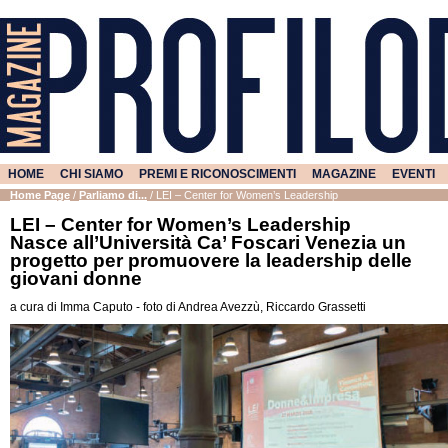
HOME
CHI SIAMO
PREMI E RICONOSCIMENTI
MAGAZINE
EVENTI
Home Page
/
Parliamo di...
/
LEI – Center for Women’s Leadership
LEI – Center for Women’s Leadership
Nasce all’Università Ca’ Foscari Venezia un
progetto per promuovere la leadership delle
giovani donne
a cura di Imma Caputo - foto di Andrea Avezzù, Riccardo Grassetti