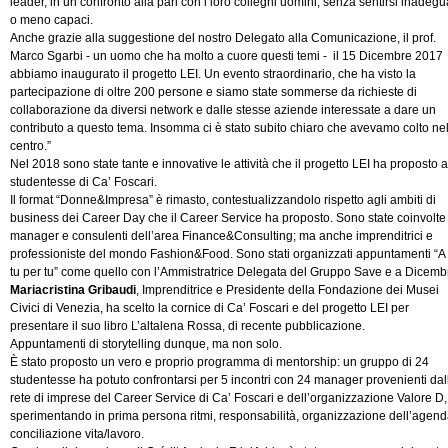
leader, in un confronto alla pari con i loro colleghi uomini, senza sentirsi inadegu
o meno capaci.
Anche grazie alla suggestione del nostro Delegato alla Comunicazione, il prof.
Marco Sgarbi - un uomo che ha molto a cuore questi temi - il 15 Dicembre 2017
abbiamo inaugurato il progetto LEI. Un evento straordinario, che ha visto la
partecipazione di oltre 200 persone e siamo state sommerse da richieste di
collaborazione da diversi network e dalle stesse aziende interessate a dare un
contributo a questo tema. Insomma ci è stato subito chiaro che avevamo colto ne
centro.”
Nel 2018 sono state tante e innovative le attività che il progetto LEI ha proposto a
studentesse di Ca’ Foscari.
Il format “Donne&Impresa” è rimasto, contestualizzandolo rispetto agli ambiti di
business dei Career Day che il Career Service ha proposto. Sono state coinvolte
manager e consulenti dell’area Finance&Consulting; ma anche imprenditrici e
professioniste del mondo Fashion&Food. Sono stati organizzati appuntamenti “A
tu per tu” come quello con l’Ammistratrice Delegata del Gruppo Save e a Dicemb
Mariacristina Gribaudi
, Imprenditrice e Presidente della Fondazione dei Musei
Civici di Venezia, ha scelto la cornice di Ca’ Foscari e del progetto LEI per
presentare il suo libro L’altalena Rossa, di recente pubblicazione.
Appuntamenti di storytelling dunque, ma non solo.
È stato proposto un vero e proprio programma di mentorship: un gruppo di 24
studentesse ha potuto confrontarsi per 5 incontri con 24 manager provenienti dal
rete di imprese del Career Service di Ca’ Foscari e dell’organizzazione Valore D,
sperimentando in prima persona ritmi, responsabilità, organizzazione dell’agend
conciliazione vita/lavoro.