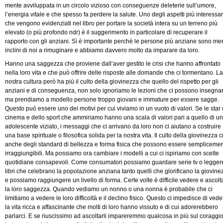
mente avviluppata in un circolo vizioso con conseguenze deleterie sull’umore,
l’energia vitale e che spesso fa perdere la salute. Uno degli aspetti più interessan
che vengono evidenziati nel libro per portare la società intera su un terreno più
elevato (o più profondo ndr) è il suggerimento in particolare di recuperare il
rapporto con gli anziani. Sì è importante perchè le persone più anziane sono me
inclini di noi a rimuginare e abbiamo davvero molto da imparare da loro.
Hanno una saggezza che proviene dall’aver gestito le crisi che hanno affrontato
nella loro vita e che può offrire delle risposte alle domande che ci tormentano. La
nostra cultura però ha più il culto della giovinezza che quello del rispetto per gli
anziani e di conseguenza, non solo ignoriamo le lezioni che ci possono insegnar
ma prendiamo a modello persone troppo giovani e immature per essere sagge.
Questo può essere uno dei motivi per cui viviamo in un vuoto di valori. Se le star 
cinema e dello sport che ammiriamo hanno una scala di valori pari a quello di un
adolescente viziato, i messaggi che ci arrivano da loro non ci aiutano a costruire
una base spirituale o filosofica solida per la nostra vita. Il culto della giovinezza 
anche degli standard di bellezza e forma fisica che possono essere sempliceme
irraggiungibili. Ma possiamo ora cambiare i modelli a cui ci ispiriamo con scelte
quotidiane consapevoli. Come consumatori possiamo guardare serie tv o legger
libri che celebrano la popolazione anziana tanto quelli che glorificano la giovine
e possiamo raggiungere un livello di forma. Certe volte è difficile vedere e ascolt
la loro saggezza. Quando vediamo un nonno o una nonna è probabile che ci
limitiamo a vedere le loro difficoltà e il declino fisico. Questo ci impedisce di vede
la vita ricca e affascinante che molti di loro hanno vissuto e di cui adorerebbero
parlarci. E se riuscissimo ad ascoltarli impareremmo qualcosa in più sul coraggio