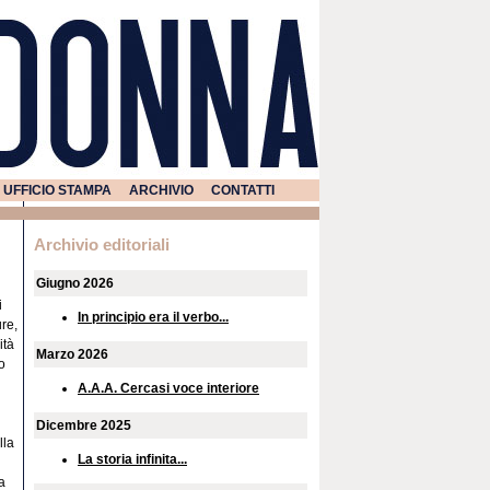
UFFICIO STAMPA
ARCHIVIO
CONTATTI
Archivio editoriali
Giugno 2026
i
In principio era il verbo...
ure,
ità
Marzo 2026
o
A.A.A. Cercasi voce interiore
Dicembre 2025
lla
La storia infinita...
a