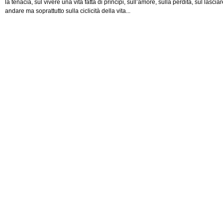
la tenacia, sul vivere una vita fatta di principi, sull’amore, sulla perdita, sul lascia
andare ma soprattutto sulla ciclicità della vita...