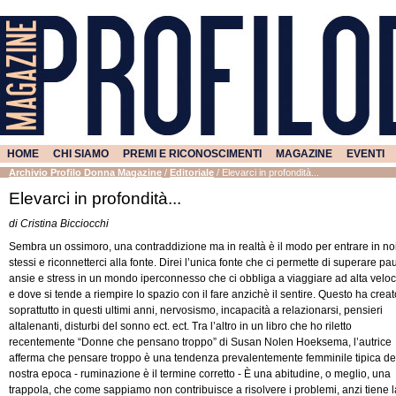
HOME
CHI SIAMO
PREMI E RICONOSCIMENTI
MAGAZINE
EVENTI
Archivio Profilo Donna Magazine
/
Editoriale
/
Elevarci in profondità...
Elevarci in profondità...
di Cristina Bicciocchi
Sembra un ossimoro, una contraddizione ma in realtà è il modo per entrare in no
stessi e riconnetterci alla fonte. Direi l’unica fonte che ci permette di superare pa
ansie e stress in un mondo iperconnesso che ci obbliga a viaggiare ad alta veloc
e dove si tende a riempire lo spazio con il fare anzichè il sentire. Questo ha creat
soprattutto in questi ultimi anni, nervosismo, incapacità a relazionarsi, pensieri
altalenanti, disturbi del sonno ect. ect. Tra l’altro in un libro che ho riletto
recentemente “Donne che pensano troppo” di Susan Nolen Hoeksema, l’autrice
afferma che pensare troppo è una tendenza prevalentemente femminile tipica de
nostra epoca - ruminazione è il termine corretto - È una abitudine, o meglio, una
trappola, che come sappiamo non contribuisce a risolvere i problemi, anzi tiene l