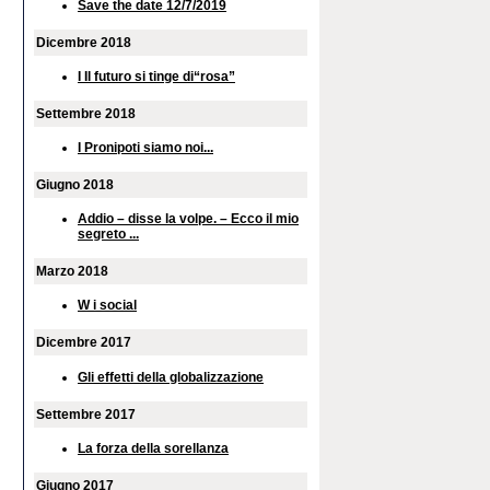
Save the date 12/7/2019
Dicembre 2018
I Il futuro si tinge di“rosa”
Settembre 2018
I Pronipoti siamo noi...
Giugno 2018
Addio – disse la volpe. – Ecco il mio
segreto ...
Marzo 2018
W i social
Dicembre 2017
Gli effetti della globalizzazione
Settembre 2017
La forza della sorellanza
Giugno 2017