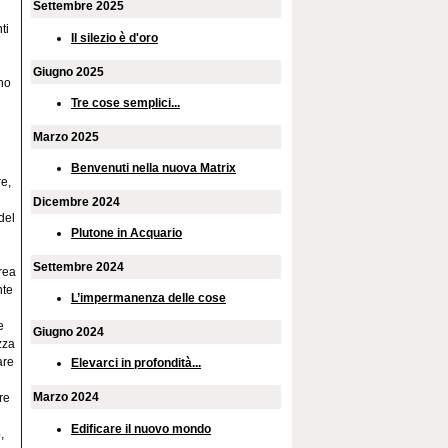
Settembre 2025
ti
Il silezio è d'oro
Giugno 2025
no
Tre cose semplici...
Marzo 2025
Benvenuti nella nuova Matrix
e,
Dicembre 2024
del
Plutone in Acquario
Settembre 2024
crea
nte
L’impermanenza delle cose
e
Giugno 2024
zza
are
Elevarci in profondità...
Marzo 2024
re
Edificare il nuovo mondo
,