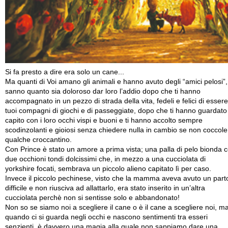
Si fa presto a dire era solo un cane...
Ma quanti di Voi amano gli animali e hanno avuto degli “amici pelosi”,
sanno quanto sia doloroso dar loro l’addio dopo che ti hanno
accompagnato in un pezzo di strada della vita, fedeli e felici di essere
tuoi compagni di giochi e di passeggiate, dopo che ti hanno guardato
capito con i loro occhi vispi e buoni e ti hanno accolto sempre
scodinzolanti e gioiosi senza chiedere nulla in cambio se non coccole
qualche croccantino.
Con Prince è stato un amore a prima vista; una palla di pelo bionda 
due occhioni tondi dolcissimi che, in mezzo a una cucciolata di
yorkshire focati, sembrava un piccolo alieno capitato lì per caso.
Invece il piccolo pechinese, visto che la mamma aveva avuto un part
difficile e non riusciva ad allattarlo, era stato inserito in un’altra
cucciolata perchè non si sentisse solo e abbandonato!
Non so se siamo noi a scegliere il cane o è il cane a scegliere noi, m
quando ci si guarda negli occhi e nascono sentimenti tra esseri
senzienti, è davvero una magia alla quale non sappiamo dare una