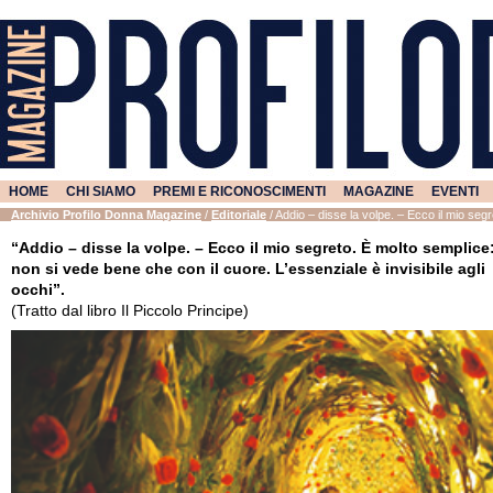
HOME
CHI SIAMO
PREMI E RICONOSCIMENTI
MAGAZINE
EVENTI
Archivio Profilo Donna Magazine
/
Editoriale
/
Addio – disse la volpe. – Ecco il mio segre
“Addio – disse la volpe. – Ecco il mio segreto. È molto semplice
non si vede bene che con il cuore. L’essenziale è invisibile agli
occhi”.
(Tratto dal libro Il Piccolo Principe)