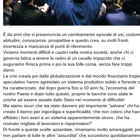
È da anni che si preannuncia un cambiamento epocale di usi, costum
abitudini, conoscenze, prospettive e questo crea, su molti fronti,
incertezza e mancanza di punti di riferimento.
Viviamo momenti difficili e caotici nella nostra società; anche chi ci
governa fatica a tenere le redini di un cavallo impazzito che ci
auguriamo finisca prima o poi la sua folle corsa, senza fare troppi
danni.
La crisi creata poi dalla globalizzazione e dal mondo finanziario tropp
speculativo hanno sgretolato un sistema produttivo solido e fiorente 
ha caratterizzato, dal dopo guerra fino a 10 anni fa, l’economia del
nostro Paese e dopo tutto questo, proprio le banche sono state le
uniche ad essere aiutate dallo Stato nel momento di difficoltà!
Ma siamo sicuri che sia stato davvero più importante “salvare” chi ha
creato il danno per ingordigia e superficialità, che non coloro che ha
affidato i loro averi a un sistema apparentemente sicuro, che ha
rovinato migliaia di lavoratori e risparmiatori?
Di fronte a queste scelte azzardate, rimaniamo molto amareggiati, pe
non parlare di tutte le altre “assurdità” che succedono quotidianamen