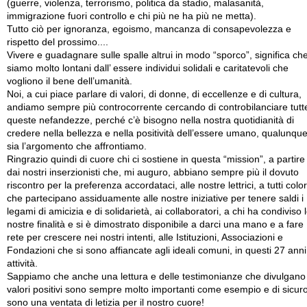
(guerre, violenza, terrorismo, politica da stadio, malasanità,
immigrazione fuori controllo e chi più ne ha più ne metta).
Tutto ciò per ignoranza, egoismo, mancanza di consapevolezza e
rispetto del prossimo....
Vivere e guadagnare sulle spalle altrui in modo “sporco”, significa ch
siamo molto lontani dall’ essere individui solidali e caritatevoli che
vogliono il bene dell’umanità.
Noi, a cui piace parlare di valori, di donne, di eccellenze e di cultura,
andiamo sempre più controcorrente cercando di controbilanciare tutt
queste nefandezze, perché c’è bisogno nella nostra quotidianità di
credere nella bellezza e nella positività dell’essere umano, qualunqu
sia l’argomento che affrontiamo.
Ringrazio quindi di cuore chi ci sostiene in questa “mission”, a partire
dai nostri inserzionisti che, mi auguro, abbiano sempre più il dovuto
riscontro per la preferenza accordataci, alle nostre lettrici, a tutti colo
che partecipano assiduamente alle nostre iniziative per tenere saldi i
legami di amicizia e di solidarietà, ai collaboratori, a chi ha condiviso 
nostre finalità e si è dimostrato disponibile a darci una mano e a fare
rete per crescere nei nostri intenti, alle Istituzioni, Associazioni e
Fondazioni che si sono affiancate agli ideali comuni, in questi 27 anni
attività.
Sappiamo che anche una lettura e delle testimonianze che divulgano
valori positivi sono sempre molto importanti come esempio e di sicur
sono una ventata di letizia per il nostro cuore!