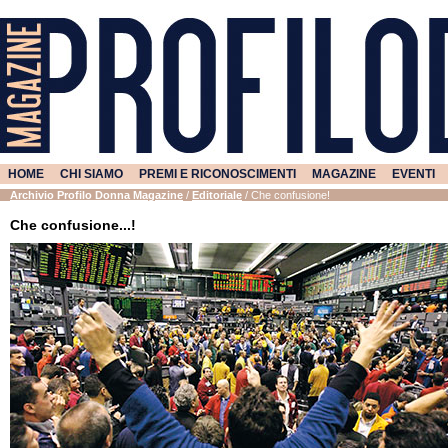
HOME
CHI SIAMO
PREMI E RICONOSCIMENTI
MAGAZINE
EVENTI
Archivio Profilo Donna Magazine
/
Editoriale
/
Che confusione!
Che confusione...!