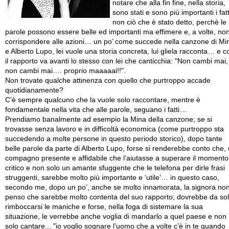
notare che alla fin fine, nella storia,
sono stati e sono più importanti i fatt
non ciò che è stato detto, perchè le
parole possono essere belle ed importanti ma effimere e, a volte, no
corrispondere alle azioni… un po’ come succede nella canzone di Mi
e Alberto Lupo, lei vuole una storia concreta, lui gliela racconta… e c
il rapporto va avanti lo stesso con lei che canticchia: "Non cambi mai,
non cambi mai…. proprio maaaaai!!".
Non trovate qualche attinenza con quello che purtroppo accade
quotidianamente?
C’è sempre qualcuno che la vuole solo raccontare, mentre è
fondamentale nella vita che alle parole, seguano i fatti…
Prendiamo banalmente ad esempio la Mina della canzone; se si
trovasse senza lavoro e in difficoltà economica (come purtroppo sta
succedendo a molte persone in questo periodo storico), dopo tante
belle parole da parte di Alberto Lupo, forse si renderebbe conto che,
compagno presente e affidabile che l’aiutasse a superare il momento
critico e non solo un amante sfuggente che le telefona per dirle frasi
struggenti, sarebbe molto più importante e ‘utile’… in questo caso,
secondo me, dopo un po’, anche se molto innamorata, la signora no
penso che sarebbe molto contenta del suo rapporto; dovrebbe da so
rimboccarsi le maniche e forse, nella foga di sistemare la sua
situazione, le verrebbe anche voglia di mandarlo a quel paese e non
solo cantare... "io voglio sognare l’uomo che a volte c’è in te quando