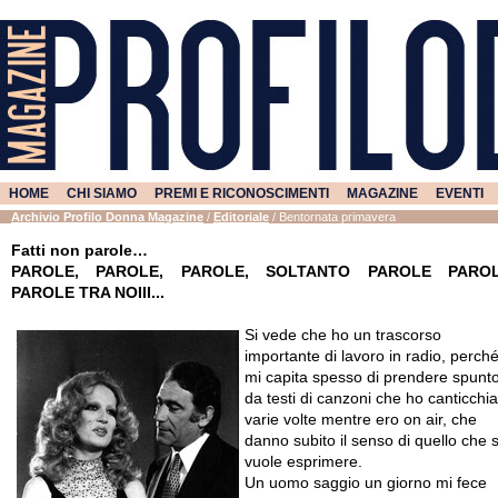
HOME
CHI SIAMO
PREMI E RICONOSCIMENTI
MAGAZINE
EVENTI
Archivio Profilo Donna Magazine
/
Editoriale
/
Bentornata primavera
Fatti non parole…
PAROLE, PAROLE, PAROLE, SOLTANTO PAROLE PAROL
PAROLE TRA NOIII...
Si vede che ho un trascorso
importante di lavoro in radio, perch
mi capita spesso di prendere spunt
da testi di canzoni che ho canticchia
varie volte mentre ero on air, che
danno subito il senso di quello che s
vuole esprimere.
Un uomo saggio un giorno mi fece