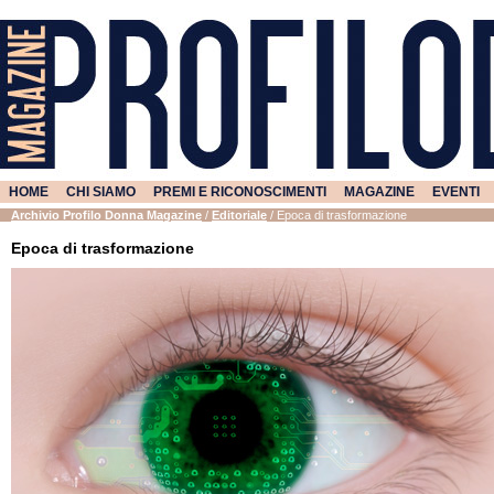
HOME
CHI SIAMO
PREMI E RICONOSCIMENTI
MAGAZINE
EVENTI
Archivio Profilo Donna Magazine
/
Editoriale
/
Epoca di trasformazione
Epoca di trasformazione