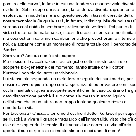
gomito della curva”, la fase in cui una tendenza esponenziale diventa
evidente. Subito dopo questa fase, la tendenza diventa rapidamente
esplosiva. Prima della metà di questo secolo, i tassi di crescita della
nostra tecnologia (la quale sarà, in futuro, indistinguibile da noi stessi
saranno così ripidi da sembrare praticamente verticali. Dal punto di
vista strettamente matematico, i tassi di crescita non saranno illimitati
ma così estremi saranno i cambiamenti che provocheranno intorno a
noi, da apparire come un momento di rottura totale con il percorso de
Storia».
Sarà vero? Ancora non è dato sapere.
Ma di sicuro le accelerazioni tecnologiche sotto i nostri occhi e le
scoperte bio-genetiche del momento, fanno intuire che il dottor
Kurtzweil non sia del tutto un visionario.
Lui stesso sta seguendo un dieta ferrea seguito dai suoi medici, per
riuscire a vivere più a lungo con la speranza di poter vedere con i suo
occhi i risultati di questa scoperte scientifiche. In caso contrario ha gi
dato disposizione perchè il suo corpo sia messo in azoto liquido
nell’attesa che in un futuro non troppo lontano qualcuno riesca a
rimetterlo in vita.
Fantascienza? Chissà... terremo d’occhio il dottor Kurtzweil per sape
se riuscirà a vivere il grande traguardo dell’immortalità, visto che c’è 
dice che seguendo le regole di alimentazione corretta e vita all’aria
aperta, il suo corpo fisico dimostri almeno dieci anni di meno!