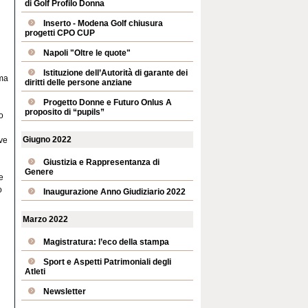
di Golf Profilo Donna
Inserto - Modena Golf chiusura
progetti CPO CUP
Napoli "Oltre le quote"
Istituzione dell’Autorità di garante dei
mma
diritti delle persone anziane
Progetto Donne e Futuro Onlus A
proposito di “pupils”
o
Giugno 2022
ve
Giustizia e Rappresentanza di
Genere
e
o
Inaugurazione Anno Giudiziario 2022
Marzo 2022
Magistratura: l’eco della stampa
Sport e Aspetti Patrimoniali degli
Atleti
Newsletter