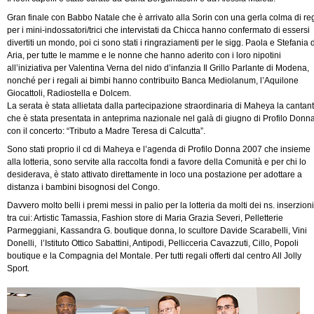
Gran finale con Babbo Natale che è arrivato alla Sorin con una gerla colma di reg
per i mini-indossatori/trici che intervistati da Chicca hanno confermato di essersi
divertiti un mondo, poi ci sono stati i ringraziamenti per le sigg. Paola e Stefania d
Aria, per tutte le mamme e le nonne che hanno aderito con i loro nipotini
all’iniziativa per Valentina Verna del nido d’infanzia Il Grillo Parlante di Modena,
nonché per i regali ai bimbi hanno contribuito Banca Mediolanum, l’Aquilone
Giocattoli, Radiostella e Dolcem.
La serata è stata allietata dalla partecipazione straordinaria di Maheya la cantan
che è stata presentata in anteprima nazionale nel galà di giugno di Profilo Donn
con il concerto: “Tributo a Madre Teresa di Calcutta”.
Sono stati proprio il cd di Maheya e l’agenda di Profilo Donna 2007 che insieme
alla lotteria, sono servite alla raccolta fondi a favore della Comunità e per chi lo
desiderava, è stato attivato direttamente in loco una postazione per adottare a
distanza i bambini bisognosi del Congo.
Davvero molto belli i premi messi in palio per la lotteria da molti dei ns. inserzioni
tra cui: Artistic Tamassia, Fashion store di Maria Grazia Severi, Pelletterie
Parmeggiani, Kassandra G. boutique donna, lo scultore Davide Scarabelli, Vini
Donelli, l’Istituto Ottico Sabattini, Antipodi, Pellicceria Cavazzuti, Cillo, Popoli
boutique e la Compagnia del Montale. Per tutti regali offerti dal centro All Jolly
Sport.