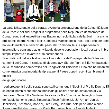
La parte istituzionale della serata, ovvero la presentazione della Comunità Ma
della Pace e dei suoi progetti in programma nella Repubblica democratica del
Congo, sono stati esposti dal rag. Battani non solo titolare della Sorin, ma anche
presidente internazionale della Comunità Mamma della Pace, colui che per prim
ha voluto mettere al servizio dei paesi del 3° mondo, la sua esperienza di
imprenditore pensando ad un villaggio dove le popolazioni locali possano in bre
tempo, imparare a lavorare auto-sostenendosi.
Sono saliti sul palco a testimoniare l’importanza dell’impegno della Onlus nei
confronti del Congo, il sindaco di Modena avv. Giorgio Pighi e S.E. l’Ambasciator
della Repubblica democratica del Congo Albert Thiseleka Felha che ha rimarcat
come auspica una importante ripresa per il Paese dopo i recenti cambiamenti
politici
del giugno scorso.
I veri protagonisti della serata sono stati comunque i Nipotini di Profilo Donna, 35
splendidi bambini che hanno indossato gli abitini della boutique Aria di Via
Francesco Selmi 18 a Modena che veste da 0 a 16 anni con le migliori firme
dell’abbigliamento bimbi: Simonetta, Pinco Pallino, Liu-Jo, Armani Junior,
Jeckerson, Richmond, Moncler, Fred Perry, Don Dup, solo per citarne alcune.
Il look capelli è stato curato da Carla Bergamaschi e da Alessia Maletti.