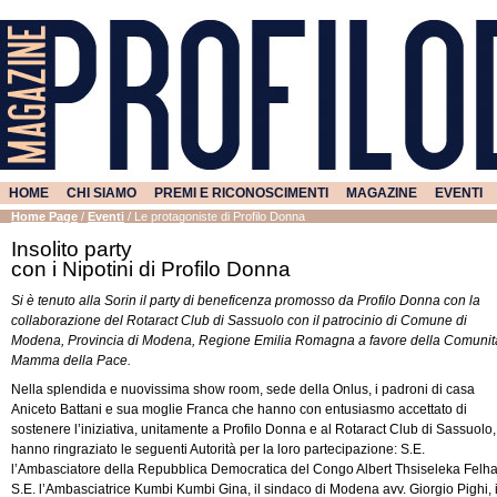
HOME
CHI SIAMO
PREMI E RICONOSCIMENTI
MAGAZINE
EVENTI
Home Page
/
Eventi
/
Le protagoniste di Profilo Donna
Insolito party
con i Nipotini di Profilo Donna
Si è tenuto alla Sorin il party di beneficenza promosso da Profilo Donna con la
collaborazione del Rotaract Club di Sassuolo con il patrocinio di Comune di
Modena, Provincia di Modena, Regione Emilia Romagna a favore della Comunit
Mamma della Pace.
Nella splendida e nuovissima show room, sede della Onlus, i padroni di casa
Aniceto Battani e sua moglie Franca che hanno con entusiasmo accettato di
sostenere l’iniziativa, unitamente a Profilo Donna e al Rotaract Club di Sassuolo,
hanno ringraziato le seguenti Autorità per la loro partecipazione: S.E.
l’Ambasciatore della Repubblica Democratica del Congo Albert Thsiseleka Felha
S.E. l’Ambasciatrice Kumbi Kumbi Gina, il sindaco di Modena avv. Giorgio Pighi, i