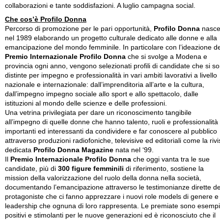
collaborazioni e tante soddisfazioni. A luglio campagna social.
Che cos’è Profilo Donna
Percorso di promozione per le pari opportunità,
Profilo Donna
nasc
nel 1989 elaborando un progetto culturale dedicato alle donne e alla
emancipazione del mondo femminile. In particolare con l’ideazione de
Premio Internazionale Profilo Donna
che si svolge a Modena e
provincia ogni anno, vengono selezionati profili di candidate che si s
distinte per impegno e professionalità in vari ambiti lavorativi a livello
nazionale e internazionale: dall’imprenditoria all’arte e la cultura,
dall’impegno impegno sociale allo sport e allo spettacolo, dalle
istituzioni al mondo delle scienze e delle professioni.
Una vetrina privilegiata per dare un riconoscimento tangibile
all’impegno di quelle donne che hanno talento, ruoli e professionalità
importanti ed interessanti da condividere e far conoscere al pubblico
attraverso produzioni radiofoniche, televisive ed editoriali come la rivi
dedicata
Profilo Donna Magazine
nata nel ‘99.
Il
Premio Internazionale Profilo Donna
che oggi vanta tra le sue
candidate, più di
300 figure femminili
di riferimento, sostiene la
mission della valorizzazione del ruolo della donna nella società,
documentando l’emancipazione attraverso le testimonianze dirette de
protagoniste che ci fanno apprezzare i nuovi role models di genere e 
leadership che ognuna di loro rappresenta. Le premiate sono esempi
positivi e stimolanti per le nuove generazioni ed è riconosciuto che il