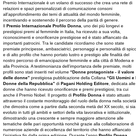
Premio Internazionale è un volano di successo che crea una rete di
relazioni e spazi personalizzati di comunicazione consoni
all’approfondimento dei temi di attualità del mondo femminile,
incentivando e sostenendo il percorso della parità di genere.
Il
Premio Internazionale Profilo Donna
, uno dei più longevi e
prestigiosi premi al femminile in Italia, ha ricevuto a sua volta,
riconoscimenti e onorificenze prestigiose ed è stato affiancato da
importanti patrocini. Tra le candidate ricordiamo che sono state
premiate principesse, ambasciatrici, personaggi e personalità di spic
e di alto profilo che hanno portato lustro e prestigio alle finalità del
nostro percorso di emancipazione femminile e alla città di Modena e
alla Provincia. A testimonianza dell’importanza delle premiate, molti
profili sono stati inseriti nel volume
“Donne protagoniste - il valore
delle donne”
prestigiosa pubblicazione della Collana
“Gli Uomini e 
Donne della Repubblica”
di
Pagani Holding Editore
, dedicata alle
donne che hanno ricevuto onorificenze e premi prestigiosi, tra cui
anche il Premio Nobel. Il progetto di
Profilo Donna
è stato attuato
attraverso il costante monitoraggio del ruolo della donna nella società
che dimostra come a partire dalla seconda metà del XX secolo, si sia
evoluto in tutti gli ambiti e settori della vita lavorativa e istituzionale,
dimostrando una crescente e sempre maggiore attenzione alle
tematiche delle pari opportunità nonchè grazie alla collaborazione di
numerose aziende di eccellenza del territorio che hanno affiancato
l’iniziativa fin dalla prima edizione. Durante l’anno
Profilo Donna