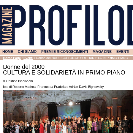
HOME
CHI SIAMO
PREMI E RICONOSCIMENTI
MAGAZINE
EVENTI
Home Page
/
Eventi
/
Donne del 2000 - CULTURA E SOLIDARIETÀ IN PRIMO PIANO
Donne del 2000
CULTURA E SOLIDARIETÀ IN PRIMO PIANO
di Cristina Bicciocchi
foto di Roberto Vacirca, Francesca Pradella e Adrian David Elgnowsky