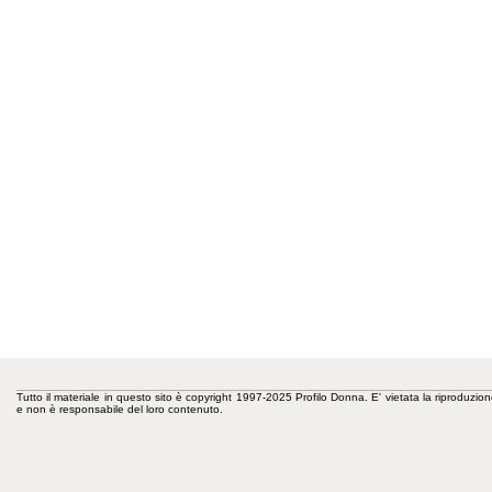
Tutto il materiale in questo sito è copyright 1997-2025 Profilo Donna. E' vietata la riproduzion
e non è responsabile del loro contenuto.