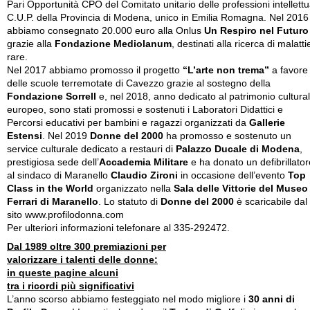
Pari Opportunità CPO del Comitato unitario delle professioni intellettu
C.U.P. della Provincia di Modena, unico in Emilia Romagna. Nel 2016
abbiamo consegnato 20.000 euro alla Onlus
Un Respiro nel Futuro
grazie alla
Fondazione Mediolanum
, destinati alla ricerca di malatti
rare.
Nel 2017 abbiamo promosso il progetto
“L’arte non trema”
a favore
delle scuole terremotate di Cavezzo grazie al sostegno della
Fondazione Sorrell
e, nel 2018, anno dedicato al patrimonio cultura
europeo, sono stati promossi e sostenuti i Laboratori Didattici e
Percorsi educativi per bambini e ragazzi organizzati da
Gallerie
Estensi
. Nel 2019
Donne del 2000
ha promosso e sostenuto un
service culturale dedicato a restauri di
Palazzo Ducale di Modena
,
prestigiosa sede dell’
Accademia Militare
e ha donato un defibrillator
al sindaco di Maranello
Claudio Zironi
in occasione dell’evento
Top
Class in the World
organizzato nella
Sala delle Vittorie del Museo
Ferrari di Maranello
. Lo statuto di
Donne del 2000
è scaricabile dal
sito www.profilodonna.com
Per ulteriori informazioni telefonare al 335-292472.
Dal 1989 oltre 300 premiazioni per
valorizzare i talenti delle donne:
in queste pagine alcuni
tra i ricordi più significativi
L’anno scorso abbiamo festeggiato nel modo migliore i
30 anni di