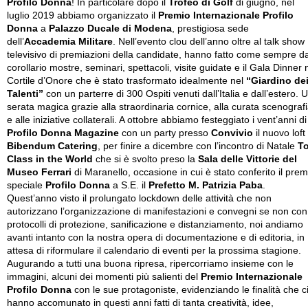
Profilo Donna
! In particolare dopo il
Trofeo di Golf
di giugno, nel
luglio 2019 abbiamo organizzato il
Premio Internazionale Profilo
Donna
a
Palazzo Ducale di Modena
, prestigiosa sede
dell’
Accademia Militare
. Nell’evento clou dell’anno oltre al talk show
televisivo di premiazioni della candidate, hanno fatto come sempre d
corollario mostre, seminari, spettacoli, visite guidate e il Gala Dinner 
Cortile d’Onore che è stato trasformato idealmente nel
“Giardino de
Talenti”
con un parterre di 300 Ospiti venuti dall’Italia e dall’estero. 
serata magica grazie alla straordinaria cornice, alla curata scenograf
e alle iniziative collaterali. A ottobre abbiamo festeggiato i vent’anni di
Profilo Donna Magazine
con un party presso
Convivio
il nuovo loft 
Bibendum Catering
, per finire a dicembre con l’incontro di Natale
T
Class in the World
che si è svolto preso la
Sala delle Vittorie del
Museo Ferrari
di Maranello, occasione in cui è stato conferito il prem
speciale
Profilo Donna
a S.E. il
Prefetto M. Patrizia Paba
.
Quest’anno visto il prolungato lockdown delle attività che non
autorizzano l’organizzazione di manifestazioni e convegni se non con
protocolli di protezione, sanificazione e distanziamento, noi andiamo
avanti intanto con la nostra opera di documentazione e di editoria, in
attesa di riformulare il calendario di eventi per la prossima stagione.
Augurando a tutti una buona ripresa, ripercorriamo insieme con le
immagini, alcuni dei momenti più salienti del
Premio Internazionale
Profilo Donna
con le sue protagoniste, evidenziando le finalità che c
hanno accomunato in questi anni fatti di tanta creatività, idee,