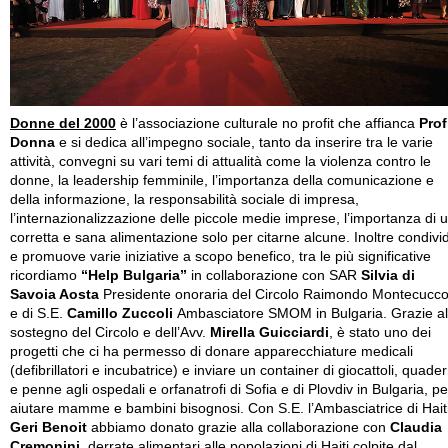
Donne del 2000
è l’associazione culturale no profit che affianca
Prof
Donna
e si dedica all’impegno sociale, tanto da inserire tra le varie
attività, convegni su vari temi di attualità come la violenza contro le
donne, la leadership femminile, l’importanza della comunicazione e
della informazione, la responsabilità sociale di impresa,
l’internazionalizzazione delle piccole medie imprese, l’importanza di 
corretta e sana alimentazione solo per citarne alcune. Inoltre condivi
e promuove varie iniziative a scopo benefico, tra le più significative
ricordiamo
“Help Bulgaria”
in collaborazione con SAR
Silvia di
Savoia Aosta
Presidente onoraria del Circolo Raimondo Montecucco
e di S.E.
Camillo Zuccoli
Ambasciatore SMOM in Bulgaria. Grazie al
sostegno del Circolo e dell’Avv.
Mirella Guicciardi
, è stato uno dei
progetti che ci ha permesso di donare apparecchiature medicali
(defibrillatori e incubatrice) e inviare un container di giocattoli, quader
e penne agli ospedali e orfanatrofi di Sofia e di Plovdiv in Bulgaria, pe
aiutare mamme e bambini bisognosi. Con S.E. l’Ambasciatrice di Hait
Geri Benoit
abbiamo donato grazie alla collaborazione con
Claudia
Cremonini
, derrate alimentari alle popolazioni di Haiti colpite dal