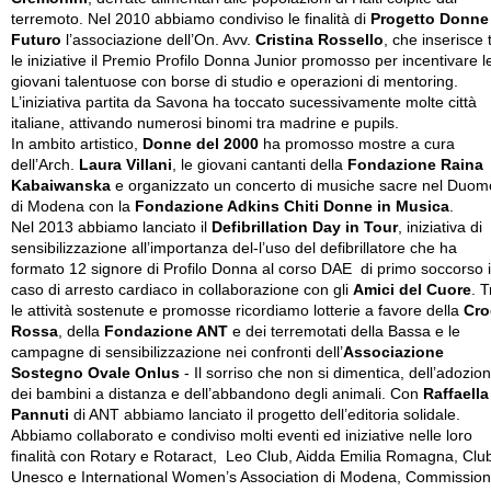
terremoto. Nel 2010 abbiamo condiviso le finalità di
Progetto Donne
Futuro
l’associazione dell’On. Avv.
Cristina Rossello
, che inserisce 
le iniziative il Premio Profilo Donna Junior promosso per incentivare l
giovani talentuose con borse di studio e operazioni di mentoring.
L’iniziativa partita da Savona ha toccato sucessivamente molte città
italiane, attivando numerosi binomi tra madrine e pupils.
In ambito artistico,
Donne del 2000
ha promosso mostre a cura
dell’Arch.
Laura Villani
, le giovani cantanti della
Fondazione Raina
Kabaiwanska
e organizzato un concerto di musiche sacre nel Duom
di Modena con la
Fondazione Adkins Chiti Donne in Musica
.
Nel 2013 abbiamo lanciato il
Defibrillation Day in Tour
, iniziativa di
sensibilizzazione all’importanza del-l’uso del defibrillatore che ha
formato 12 signore di Profilo Donna al corso DAE di primo soccorso 
caso di arresto cardiaco in collaborazione con gli
Amici del Cuore
. T
le attività sostenute e promosse ricordiamo lotterie a favore della
Cro
Rossa
, della
Fondazione ANT
e dei terremotati della Bassa e le
campagne di sensibilizzazione nei confronti dell’
Associazione
Sostegno Ovale Onlus
- Il sorriso che non si dimentica, dell’adozio
dei bambini a distanza e dell’abbandono degli animali. Con
Raffaella
Pannuti
di ANT abbiamo lanciato il progetto dell’editoria solidale.
Abbiamo collaborato e condiviso molti eventi ed iniziative nelle loro
finalità con Rotary e Rotaract, Leo Club, Aidda Emilia Romagna, Clu
Unesco e International Women’s Association di Modena, Commissio