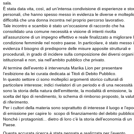
sala.
È stata data vita, così, ad un’intensa condivisione di esperienze e sto
personali, che hanno spesso messo in evidenza le diverse e molteplic
difficoltà che una donna incontra nel proprio percorso lavorativo.
Tale incontro e scambio è stato un’occasione di raccordo che ha
consolidato una comune necessità e visione di intenti rivolta
all’assunzione di un impegno effettivo e reale finalizzato a migliorare 
condizione femminile nel nostro paese. In particolare, è stato messo 
evidenza il bisogno di predisporre delle misure apposite strutturali e
procedurali, in grado di incidere sulla composizione dei diversi organi
istituzionali e non, sia nell’ambito pubblico che privato.
Al termine dell’evento è intervenuta Marika Lion per presentare
l’esibizione da lei curata dedicata ai Titoli di Debito Pubblico.
In questo settore ci sono molteplici argomenti storico culturali di
particolare interesse; indici rivelatori di un periodo e di una necessità
sono la storia della natura dell’emittente, la modalità di emissione, la
scelta del tipo di rendimento, lo schema di rimborso proposto, la valu
di riferimento.
Per i cultori della materia sono soprattutto di interesse il luogo e l’ep
di emissione per capire lo scopo di finanziamento del debito pubblico
Nonché i protagonisti... dietro di loro c’è la storia dell’economia di un
Paese.
Questa accurata ricerca è stata pensata e realizzata per l’evento