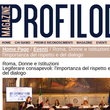
HOME
CHI SIAMO
PREMI E RICONOSCIMENTI
MAGAZINE
EVENTI
Home Page
/
Eventi
/
Roma, Donne e Istituzioni:
l’importanza del rispetto e del dialogo
Roma, Donne e Istituzioni
Legiferare consapevoli: l’importanza del rispetto 
del dialogo