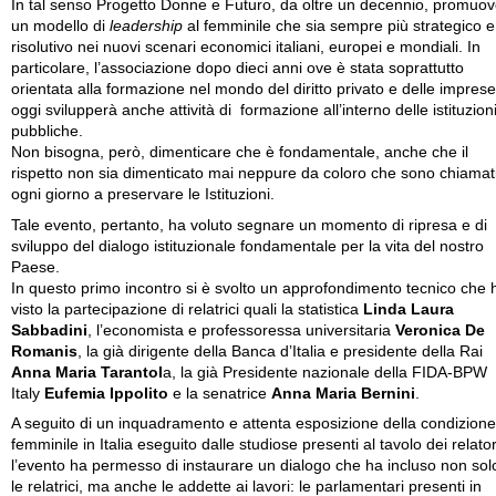
In tal senso Progetto Donne e Futuro, da oltre un decennio, promuo
un modello di
leadership
al femminile che sia sempre più strategico e
risolutivo nei nuovi scenari economici italiani, europei e mondiali. In
particolare, l’associazione dopo dieci anni ove è stata soprattutto
orientata alla formazione nel mondo del diritto privato e delle imprese
oggi svilupperà anche attività di formazione all’interno delle istituzion
pubbliche.
Non bisogna, però, dimenticare che è fondamentale, anche che il
rispetto non sia dimenticato mai neppure da coloro che sono chiamat
ogni giorno a preservare le Istituzioni.
Tale evento, pertanto, ha voluto segnare un momento di ripresa e di
sviluppo del dialogo istituzionale fondamentale per la vita del nostro
Paese.
In questo primo incontro si è svolto un approfondimento tecnico che 
visto la partecipazione di relatrici quali la statistica
Linda Laura
Sabbadini
, l’economista e professoressa universitaria
Veronica De
Romanis
, la già dirigente della Banca d’Italia e presidente della Rai
Anna Maria Tarantol
a, la già Presidente nazionale della FIDA-BPW
Italy
Eufemia Ippolito
e la senatrice
Anna Maria Bernini
.
A seguito di un inquadramento e attenta esposizione della condizione
femminile in Italia eseguito dalle studiose presenti al tavolo dei relator
l’evento ha permesso di instaurare un dialogo che ha incluso non sol
le relatrici, ma anche le addette ai lavori: le parlamentari presenti in