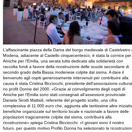
L’affascinante piazza della Dama del borgo medievale di Castelvetro 
Modena, adiacente al Castello cinquecentesco, è stata la cornice per
Amiche per l’Emilia, una serata tutta dedicata alla solidarietà con
raccolta fondi a favore della ricostruzione delle scuole secondarie di
secondo grado della Bassa modenese colpite dal sisma. A dare il
benvenuto agli ospiti generosamente intervenuti per contribuire alla
causa è stata Cristina Bicciocchi, presidente dell’associazione cultura
no profit Donne del 2000. «Grazie al coinvolgimento degli ospiti di
Amiche per l’Emilia sono stati consegnati all’assessore provinciale
Daniela Sirotti Mattioli, referente del progetto scelto, una cifra
complessiva di 11.000 euro che, aggiunta alle tantissime altre iniziati
benefiche organizzate sul territorio locale e nazionale a favore delle
popolazioni tragicamente colpite dal sisma, contribuirà alla
ricostruzione» spiega Cristina Bicciocchi. «I giovani sono il nostro
futuro, per questo motivo Profilo Donna ha selezionato la ricostruzio