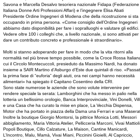
Savona e Marcella Desalvo tesoriera nazionale Fidapa (Federazione
Italiana Donne Arti Professioni Affari) e l’ingegnere Elisa Abati
Presidente Ordine Ingegneri di Modena che della ricostruzione si sta
occupando in prima persona. «Come consiglio dell’Ordine Ingegneri
abbiamo dato disponibilità per fare i sopralluoghi e valutare gli edifici.
Vedere oltre 100 i colleghi che, a livello nazionale, si sono attivati per
dare un contributo concreto e professionale è straordinario».
Molti si stanno adoperando per fare in modo che la vita ritorni alla
normalità nel più breve tempo possibile, come la Croce Rossa Italian
cui il Circolo Montecuccoli, presieduto da Massimo Nardi, ha donato
insieme a SAIR Martino d’Asburgo d’Este due quintali di riso. «Passa
la prima fase di “euforia” degli aiuti, ora nei campi hanno necessità
alimentari» ha spiegato il Capitano Cosentino della CRI.
Sono state numerose le aziende che sono volute intervenire per
rendere speciale la serata: Lamborghini che ha messo in palio nella
lotteria un bellissimo orologio, Banca Interprovinciale, Vini Donelli, Vil
e una Casa che ha curato la mise en place, La Vecchia Dispensa,
Motor che ha portato in piazza della Dama una Ferrari e una Maserat
Inoltre la boutique Giorgio Montorsi, la pittrice Monica Lotti, Messori
abbigliamento, Maria Vittoria Atelier, Pellicceria Marconi, Vivai Mattioli
Popoli Boutique, Cillo Calzature, La Maison, Cantine Manicardi,
L’Incontro, Malu, Mamà, Vivai Miani, Piccinini Gioielli, Al Capriccio,