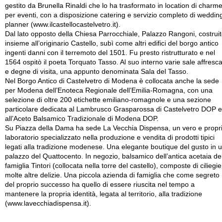
gestito da Brunella Rinaldi che lo ha trasformato in location di charm
per eventi, con a disposizione catering e servizio completo di weddin
planner (www.ilcastellocastelvetro.it).
Dal lato opposto della Chiesa Parrocchiale, Palazzo Rangoni, costrui
insieme all’originario Castello, subì come altri edifici del borgo antico
ingenti danni con il terremoto del 1501. Fu presto ristrutturato e nel
1564 ospitò il poeta Torquato Tasso. Al suo interno varie sale affresc
e degne di visita, una appunto denominata Sala del Tasso.
Nel Borgo Antico di Castelvetro di Modena è collocata anche la sede
per Modena dell’Enoteca Regionale dell’Emilia-Romagna, con una
selezione di oltre 200 etichette emiliano-romagnole e una sezione
particolare dedicata al Lambrusco Grasparossa di Castelvetro DOP e
all’Aceto Balsamico Tradizionale di Modena DOP.
Su Piazza della Dama ha sede La Vecchia Dispensa, un vero e propr
laboratorio specializzato nella produzione e vendita di prodotti tipici
legati alla tradizione modenese. Una elegante boutique del gusto in 
palazzo del Quattocento. In negozio, balsamico dell’antica acetaia de
famiglia Tintori (collocata nella torre del castello), composte di ciliegie
molte altre delizie. Una piccola azienda di famiglia che come segreto
del proprio successo ha quello di essere riuscita nel tempo a
mantenere la propria identità, legata al territorio, alla tradizione
(www.lavecchiadispensa.it).