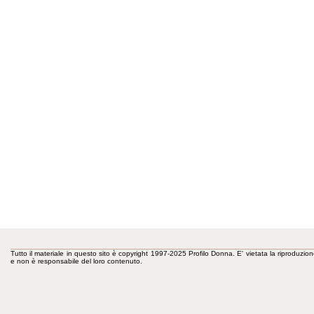
Tutto il materiale in questo sito è copyright 1997-2025 Profilo Donna. E' vietata la riproduzion
e non è responsabile del loro contenuto.