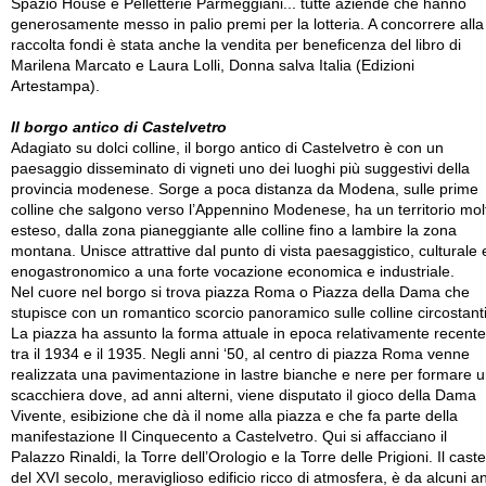
Spazio House e Pelletterie Parmeggiani... tutte aziende che hanno
generosamente messo in palio premi per la lotteria. A concorrere alla
raccolta fondi è stata anche la vendita per beneficenza del libro di
Marilena Marcato e Laura Lolli, Donna salva Italia (Edizioni
Artestampa).
Il borgo antico di Castelvetro
Adagiato su dolci colline, il borgo antico di Castelvetro è con un
paesaggio disseminato di vigneti uno dei luoghi più suggestivi della
provincia modenese. Sorge a poca distanza da Modena, sulle prime
colline che salgono verso l’Appennino Modenese, ha un territorio mol
esteso, dalla zona pianeggiante alle colline fino a lambire la zona
montana. Unisce attrattive dal punto di vista paesaggistico, culturale 
enogastronomico a una forte vocazione economica e industriale.
Nel cuore nel borgo si trova piazza Roma o Piazza della Dama che
stupisce con un romantico scorcio panoramico sulle colline circostanti
La piazza ha assunto la forma attuale in epoca relativamente recente
tra il 1934 e il 1935. Negli anni ‘50, al centro di piazza Roma venne
realizzata una pavimentazione in lastre bianche e nere per formare 
scacchiera dove, ad anni alterni, viene disputato il gioco della Dama
Vivente, esibizione che dà il nome alla piazza e che fa parte della
manifestazione Il Cinquecento a Castelvetro. Qui si affacciano il
Palazzo Rinaldi, la Torre dell’Orologio e la Torre delle Prigioni. Il caste
del XVI secolo, meraviglioso edificio ricco di atmosfera, è da alcuni a