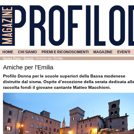
HOME
CHI SIAMO
PREMI E RICONOSCIMENTI
MAGAZINE
EVENTI
Home Page
/
Eventi
/
Amiche per l’Emilia
Amiche per l’Emilia
Profilo Donna per le scuole superiori della Bassa modenese
distrutte dal sisma. Ospite d’eccezione della serata dedicata all
raccolta fondi il giovane cantante Matteo Macchioni.