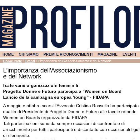
HOME
CHI SIAMO
PREMI E RICONOSCIMENTI
MAGAZINE
EVENTI
Home Page
/
Eventi
/
L’importanza dell’Associazionismo e del Network
L’importanza dell’Associazionismo
e del Network
fra le varie organizzazioni femminili
Progetto Donne e Futuro partecipa a “Women on Board
Lancio della campagna europea Young” - FIDAPA
A maggio e ottobre scorsi l’Avvocato Cristina Rossello ha partecipato 
qualità di Presidente di Progetto Donne e Futuro alle tavole rotonde
Women on Boards organizzate da FIDAPA.
Tali partecipazioni sono da sempre occasioni di confronto e di
arricchimento per tutti i partecipanti e di contatto con eccezionali figu
di riferimento.