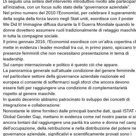
Di seguito una sintesi dell’intervento introduttivo rivolto alle partecipan
all’iniziativa, con un focus sullo stato della “governance aziendale”.
Nel primo numero del 2010 l’Economist, per celebrare il superament
della soglia della forza lavoro negli Stati uniti, esordisce con il poster
We Did It! Immagine diffusa durante la II Guerra Mondiale quando le
donne dovettero assumere ruoli tradizionalmente di retaggio maschil
in tutta la compagine sociale.
Il primo gennaio 2016, l’Economist esordisce con un’altra copertina 
mette in evidenza i leader mondiali tra cui, in primo piano, spiccano t
presenze femminili che non necessitano presentazione in tema di
leadership.
Sul campo internazionale e politico è questo ciò che appare.
La panoramica generale sull’attuale condizione del genere femminile
nel particolare settore della governance aziendale nazionale ed
europea ci consente di soffermarci sugli sforzi che ancora devono
essere fatti per raggiungere una condizione di complementarietà
rispetto al genere maschile.
In questo decennio abbiamo patrocinato lo sviluppo dei concetti di
integrazione e collaborazione:
Nonostante le stime forniteci dalle principali banche dati, quali ISTAT 
Global Gender Gap, mettano in evidenza come nel nostro paese si s
ancora lontani dal raggiungere una parità tra uomo e donna nel cam
dell’occupazione, della retribuzione e nella distribuzione del potere ne
governance aziendale, significativi e scientificamente provati sono i