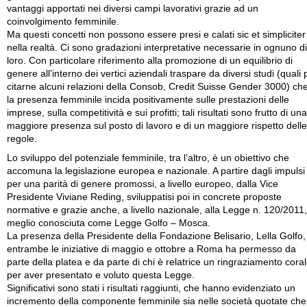
vantaggi apportati nei diversi campi lavorativi grazie ad un
coinvolgimento femminile.
Ma questi concetti non possono essere presi e calati sic et simpliciter
nella realtà. Ci sono gradazioni interpretative necessarie in ognuno di
loro. Con particolare riferimento alla promozione di un equilibrio di
genere all’interno dei vertici aziendali traspare da diversi studi (quali 
citarne alcuni relazioni della Consob, Credit Suisse Gender 3000) ch
la presenza femminile incida positivamente sulle prestazioni delle
imprese, sulla competitività e sui profitti; tali risultati sono frutto di una
maggiore presenza sul posto di lavoro e di un maggiore rispetto delle
regole.
Lo sviluppo del potenziale femminile, tra l’altro, è un obiettivo che
accomuna la legislazione europea e nazionale. A partire dagli impulsi
per una parità di genere promossi, a livello europeo, dalla Vice
Presidente Viviane Reding, sviluppatisi poi in concrete proposte
normative e grazie anche, a livello nazionale, alla Legge n. 120/2011,
meglio conosciuta come Legge Golfo – Mosca.
La presenza della Presidente della Fondazione Belisario, Lella Golfo,
entrambe le iniziative di maggio e ottobre a Roma ha permesso da
parte della platea e da parte di chi è relatrice un ringraziamento cora
per aver presentato e voluto questa Legge.
Significativi sono stati i risultati raggiunti, che hanno evidenziato un
incremento della componente femminile sia nelle società quotate che