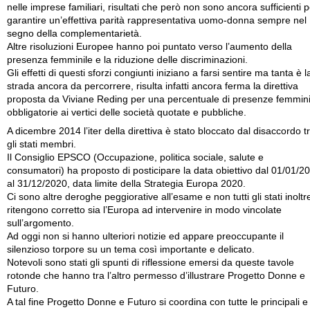
nelle imprese familiari, risultati che però non sono ancora sufficienti p
garantire un’effettiva parità rappresentativa uomo-donna sempre nel
segno della complementarietà.
Altre risoluzioni Europee hanno poi puntato verso l’aumento della
presenza femminile e la riduzione delle discriminazioni.
Gli effetti di questi sforzi congiunti iniziano a farsi sentire ma tanta è l
strada ancora da percorrere, risulta infatti ancora ferma la direttiva
proposta da Viviane Reding per una percentuale di presenze femmini
obbligatorie ai vertici delle società quotate e pubbliche.
A dicembre 2014 l’iter della direttiva è stato bloccato dal disaccordo t
gli stati membri.
Il Consiglio EPSCO (Occupazione, politica sociale, salute e
consumatori) ha proposto di posticipare la data obiettivo dal 01/01/2
al 31/12/2020, data limite della Strategia Europa 2020.
Ci sono altre deroghe peggiorative all’esame e non tutti gli stati inoltr
ritengono corretto sia l’Europa ad intervenire in modo vincolate
sull’argomento.
Ad oggi non si hanno ulteriori notizie ed appare preoccupante il
silenzioso torpore su un tema così importante e delicato.
Notevoli sono stati gli spunti di riflessione emersi da queste tavole
rotonde che hanno tra l’altro permesso d’illustrare Progetto Donne e
Futuro.
A tal fine Progetto Donne e Futuro si coordina con tutte le principali e