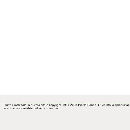
Tutto il materiale in questo sito è copyright 1997-2025 Profilo Donna. E' vietata la riproduzion
e non è responsabile del loro contenuto.