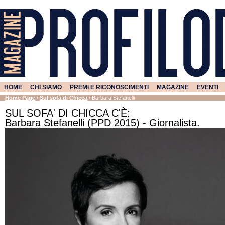
HOME
CHI SIAMO
PREMI E RICONOSCIMENTI
MAGAZINE
EVENTI
Home Page
/
Sul sofà di Chicca
/
Barbara Stefanelli
SUL SOFA' DI CHICCA C'È:
Barbara Stefanelli (PPD 2015) - Giornalista.