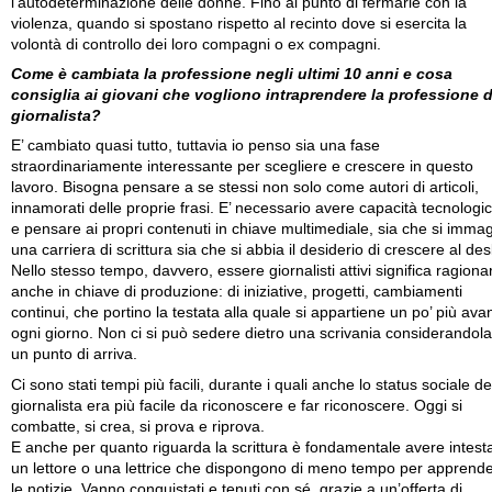
l’autodeterminazione delle donne. Fino al punto di fermarle con la
violenza, quando si spostano rispetto al recinto dove si esercita la
volontà di controllo dei loro compagni o ex compagni.
Come è cambiata la professione negli ultimi 10 anni e cosa
consiglia ai giovani che vogliono intraprendere la professione d
giornalista?
E’ cambiato quasi tutto, tuttavia io penso sia una fase
straordinariamente interessante per scegliere e crescere in questo
lavoro. Bisogna pensare a se stessi non solo come autori di articoli,
innamorati delle proprie frasi. E’ necessario avere capacità tecnologi
e pensare ai propri contenuti in chiave multimediale, sia che si immag
una carriera di scrittura sia che si abbia il desiderio di crescere al des
Nello stesso tempo, davvero, essere giornalisti attivi significa ragiona
anche in chiave di produzione: di iniziative, progetti, cambiamenti
continui, che portino la testata alla quale si appartiene un po’ più avan
ogni giorno. Non ci si può sedere dietro una scrivania considerandola
un punto di arriva.
Ci sono stati tempi più facili, durante i quali anche lo status sociale de
giornalista era più facile da riconoscere e far riconoscere. Oggi si
combatte, si crea, si prova e riprova.
E anche per quanto riguarda la scrittura è fondamentale avere intest
un lettore o una lettrice che dispongono di meno tempo per apprend
le notizie. Vanno conquistati e tenuti con sé, grazie a un’offerta di