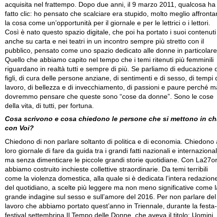
acquisita nel frattempo. Dopo due anni, il 9 marzo 2011, qualcosa ha
fatto clic: ho pensato che scalciare era stupido, molto meglio affronta
la cosa come un’opportunità per il giornale e per le lettrici o i lettori.
Così è nato questo spazio digitale, che poi ha portato i suoi contenuti
anche su carta e nei teatri in un incontro sempre più stretto con il
pubblico, pensato come uno spazio dedicato alle donne in particolare
Quello che abbiamo capito nel tempo che i temi ritenuti più femminili
riguardano in realtà tutti e sempre di più. Se parliamo di educazione 
figli, di cura delle persone anziane, di sentimenti e di sesso, di tempi 
lavoro, di bellezza e di invecchiamento, di passioni e paure perché m
dovremmo pensare che queste sono “cose da donne”. Sono le cose
della vita, di tutti, per fortuna.
Cosa scrivono e cosa chiedono le persone che si mettono in ch
con Voi?
Chiedono di non parlare soltanto di politica e di economia. Chiedono 
loro giornale di fare da guida tra i grandi fatti nazionali e internazional
ma senza dimenticare le piccole grandi storie quotidiane. Con La27o
abbiamo costruito inchieste collettive straordinarie. Da temi terribili
come la violenza domestica, alla quale si è dedicata l’intera redazion
del quotidiano, a scelte più leggere ma non meno significative come l
grande indagine sul sesso e sull’amore del 2016. Per non parlare del
lavoro che abbiamo portato quest’anno in Triennale, durante la festa-
festival settembrina Il Tempo delle Donne, che aveva il titolo: Uomini, 