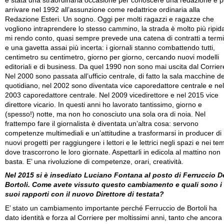
è stata una straordinaria occasione per conoscere una redazione e p
arrivare nel 1992 all’assunzione come redattrice ordinaria alla
Redazione Esteri. Un sogno. Oggi per molti ragazzi e ragazze che
vogliono intraprendere lo stesso cammino, la strada è molto più ripid
mi rendo conto, quasi sempre prevede una catena di contratti a term
e una gavetta assai più incerta: i giornali stanno combattendo tutti,
centimetro su centimetro, giorno per giorno, cercando nuovi modelli
editoriali e di business. Da quel 1990 non sono mai uscita dal Corrier
Nel 2000 sono passata all’ufficio centrale, di fatto la sala macchine de
quotidiano, nel 2002 sono diventata vice caporedattore centrale e nel
2003 caporedattore centrale. Nel 2009 vicedirettore e nel 2015 vice
direttore vicario. In questi anni ho lavorato tantissimo, giorno e
(spesso!) notte, ma non ho conosciuto una sola ora di noia. Nel
frattempo fare il giornalista è diventata un’altra cosa: servono
competenze multimediali e un’attitudine a trasformarsi in producer di
nuovi progetti per raggiungere i lettori e le lettrici negli spazi e nei te
dove trascorrono le loro giornate. Aspettarli in edicola al mattino non
basta. E’ una rivoluzione di competenze, orari, creatività.
Nel 2015 si è insediato Luciano Fontana al posto di Ferruccio D
Bortoli. Come avete vissuto questo cambiamento e quali sono i
suoi rapporti con il nuovo Direttore di testata?
E’ stato un cambiamento importante perché Ferruccio de Bortoli ha
dato identità e forza al Corriere per moltissimi anni, tanto che ancora