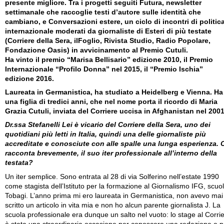
presente migliore. Tra i progetti seguiti Futura, newsletter
settimanale che raccoglie testi d’autore sulle identità che
cambiano, e Conversazioni estere, un ciclo di incontri di politic
internazionale moderati da giornaliste di Esteri di più testate
(Corriere della Sera, ilFoglio, Rivista Studio, Radio Popolare,
Fondazione Oasis) in avvicinamento al Premio Cutuli.
Ha vinto il premio “Marisa Bellisario” edizione 2010, il Premio
Internazionale “Profilo Donna” nel 2015, il “Premio Ischia”
edizione 2016.
Laureata in Germanistica, ha studiato a Heidelberg e Vienna. Ha
una figlia di tredici anni, che nel nome porta il ricordo di Maria
Grazia Cutuli, inviata del Corriere uccisa in Afghanistan nel 2001
Dr.ssa Stefanelli Lei è vicario del Corriere della Sera, uno dei
quotidiani più letti in Italia, quindi una delle giornaliste più
accreditate e conosciute con alle spalle una lunga esperienza. 
racconta brevemente, il suo iter professionale all’interno della
testata?
Un iter semplice. Sono entrata al 28 di via Solferino nell’estate 1990
come stagista dell’Istituto per la formazione al Giornalismo IFG, scuo
Tobagi. L’anno prima mi ero laureata in Germanistica, non avevo mai
scritto un articolo in vita mia e non ho alcun parente giornalista J. La
scuola professionale era dunque un salto nel vuoto: lo stage al Corri