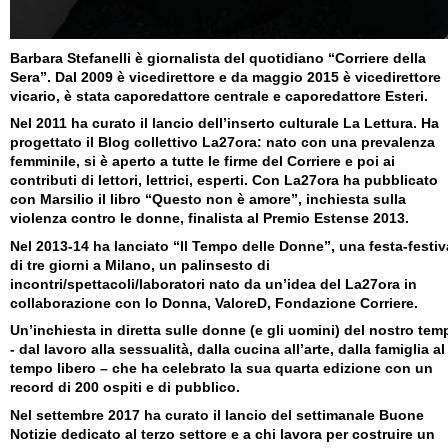
Barbara Stefanelli è giornalista del quotidiano “Corriere della
Sera”. Dal 2009 è vicedirettore e da maggio 2015 è vicedirettore
vicario, è stata caporedattore centrale e caporedattore Esteri
Nel 2011 ha curato il lancio dell’inserto culturale La Lettura. Ha
progettato il Blog collettivo La27ora: nato con una prevalenza
femminile, si è aperto a tutte le firme del Corriere e poi ai
contributi di lettori, lettrici, esperti. Con La27ora ha pubblicato
con Marsilio il libro “Questo non è amore”, inchiesta sulla
violenza contro le donne, finalista al Premio Estense 2013.
Nel 2013-14 ha lanciato “Il Tempo delle Donne”, una festa-festiv
di tre giorni a Milano, un palinsesto di
incontri/spettacoli/laboratori nato da un’idea del La27ora in
collaborazione con Io Donna, ValoreD, Fondazione Corriere.
Un’inchiesta in diretta sulle donne (e gli uomini) del nostro tem
- dal lavoro alla sessualità, dalla cucina all’arte, dalla famiglia al
tempo libero – che ha celebrato la sua quarta edizione con un
record di 200 ospiti e di pubblico.
Nel settembre 2017 ha curato il lancio del settimanale Buone
Notizie dedicato al terzo settore e a chi lavora per costruire un