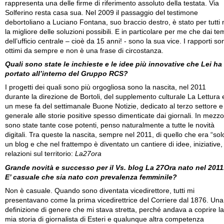
rappresenta una delle firme di riferimento assoluto della testata. Via
Solferino resta casa sua. Nel 2009 il passaggio del testimone
debortoliano a Luciano Fontana, suo braccio destro, è stato per tutti 
la migliore delle soluzioni possibili. E in particolare per me che dai te
dell’ufficio centrale – cioè da 15 anni! - sono la sua vice. I rapporti so
ottimi da sempre e non è una frase di circostanza.
Quali sono state le inchieste e le idee più innovative che Lei ha
portato all’interno del Gruppo RCS?
I progetti dei quali sono più orgogliosa sono la nascita, nel 2011
durante la direzione de Bortoli, del supplemento culturale La Lettura 
un mese fa del settimanale Buone Notizie, dedicato al terzo settore e
generale alle storie positive spesso dimenticate dai giornali. In mezzo
sono state tante cose potenti, penso naturalmente a tutte le novità
digitali. Tra queste la nascita, sempre nel 2011, di quello che era “sol
un blog e che nel frattempo è diventato un cantiere di idee, iniziative,
relazioni sul territorio:
La27ora
Grande novità e successo per il Vs. blog La 27Ora nato nel 2011
E’ casuale che sia nato con prevalenza femminile?
Non è casuale. Quando sono diventata vicedirettore, tutti mi
presentavano come la prima vicedirettrice del Corriere dal 1876. Una
definizione di genere che mi stava stretta, perché andava a coprire la
mia storia di giornalista di Esteri e qualunque altra competenza