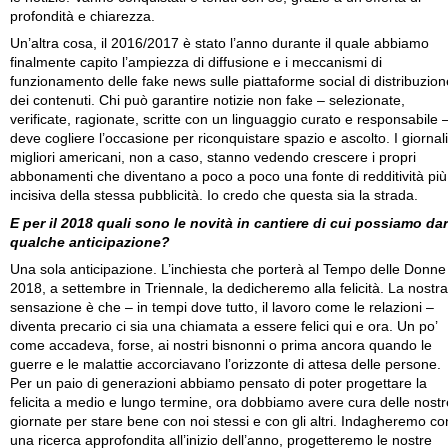
profondità e chiarezza.
Un’altra cosa, il 2016/2017 è stato l’anno durante il quale abbiamo
finalmente capito l’ampiezza di diffusione e i meccanismi di
funzionamento delle fake news sulle piattaforme social di distribuzion
dei contenuti. Chi può garantire notizie non fake – selezionate,
verificate, ragionate, scritte con un linguaggio curato e responsabile 
deve cogliere l’occasione per riconquistare spazio e ascolto. I giornali
migliori americani, non a caso, stanno vedendo crescere i propri
abbonamenti che diventano a poco a poco una fonte di redditività più
incisiva della stessa pubblicità. Io credo che questa sia la strada.
E per il 2018 quali sono le novità in cantiere di cui possiamo da
qualche anticipazione?
Una sola anticipazione. L’inchiesta che porterà al Tempo delle Donne
2018, a settembre in Triennale, la dedicheremo alla felicità. La nostra
sensazione è che – in tempi dove tutto, il lavoro come le relazioni –
diventa precario ci sia una chiamata a essere felici qui e ora. Un po’
come accadeva, forse, ai nostri bisnonni o prima ancora quando le
guerre e le malattie accorciavano l’orizzonte di attesa delle persone.
Per un paio di generazioni abbiamo pensato di poter progettare la
felicita a medio e lungo termine, ora dobbiamo avere cura delle nostr
giornate per stare bene con noi stessi e con gli altri. Indagheremo co
una ricerca approfondita all’inizio dell’anno, progetteremo le nostre