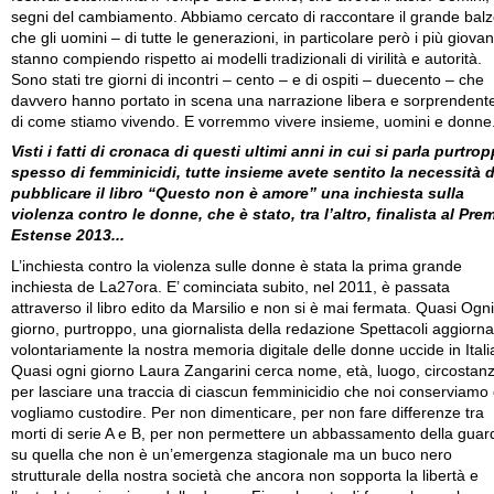
segni del cambiamento. Abbiamo cercato di raccontare il grande bal
che gli uomini – di tutte le generazioni, in particolare però i più giovan
stanno compiendo rispetto ai modelli tradizionali di virilità e autorità.
Sono stati tre giorni di incontri – cento – e di ospiti – duecento – che
davvero hanno portato in scena una narrazione libera e sorprendent
di come stiamo vivendo. E vorremmo vivere insieme, uomini e donne
Visti i fatti di cronaca di questi ultimi anni in cui si parla purtro
spesso di femminicidi, tutte insieme avete sentito la necessità d
pubblicare il libro “Questo non è amore” una inchiesta sulla
violenza contro le donne, che è stato, tra l’altro, finalista al Pre
Estense 2013...
L’inchiesta contro la violenza sulle donne è stata la prima grande
inchiesta de La27ora. E’ cominciata subito, nel 2011, è passata
attraverso il libro edito da Marsilio e non si è mai fermata. Quasi Ogni
giorno, purtroppo, una giornalista della redazione Spettacoli aggiorna
volontariamente la nostra memoria digitale delle donne uccide in Itali
Quasi ogni giorno Laura Zangarini cerca nome, età, luogo, circostan
per lasciare una traccia di ciascun femminicidio che noi conserviamo
vogliamo custodire. Per non dimenticare, per non fare differenze tra
morti di serie A e B, per non permettere un abbassamento della guar
su quella che non è un’emergenza stagionale ma un buco nero
strutturale della nostra società che ancora non sopporta la libertà e