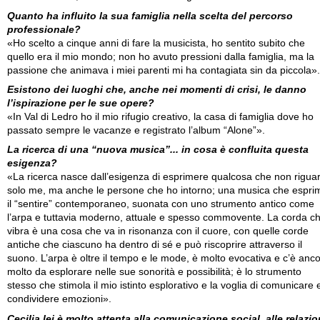
Quanto ha influito la sua famiglia nella scelta del percorso
professionale?
«Ho scelto a cinque anni di fare la musicista, ho sentito subito che
quello era il mio mondo; non ho avuto pressioni dalla famiglia, ma la
passione che animava i miei parenti mi ha contagiata sin da piccola».
Esistono dei luoghi che, anche nei momenti di crisi, le danno
l’ispirazione per le sue opere?
«In Val di Ledro ho il mio rifugio creativo, la casa di famiglia dove ho
passato sempre le vacanze e registrato l’album “Alone”».
La ricerca di una “nuova musica”... in cosa è confluita questa
esigenza?
«La ricerca nasce dall’esigenza di esprimere qualcosa che non riguar
solo me, ma anche le persone che ho intorno; una musica che espri
il “sentire” contemporaneo, suonata con uno strumento antico come
l’arpa e tuttavia moderno, attuale e spesso commovente. La corda c
vibra è una cosa che va in risonanza con il cuore, con quelle corde
antiche che ciascuno ha dentro di sé e può riscoprire attraverso il
suono. L’arpa è oltre il tempo e le mode, è molto evocativa e c’è anc
molto da esplorare nelle sue sonorità e possibilità; è lo strumento
stesso che stimola il mio istinto esplorativo e la voglia di comunicare 
condividere emozioni».
Cecilia lei è molto attenta alla comunicazione social, alle relazio