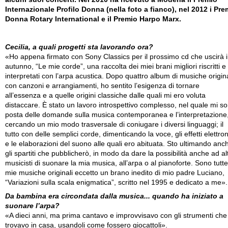
Internazionale Profilo Donna (nella foto a fianco), nel 2012 i Pre
Donna Rotary International e il Premio Harpo Marx.
Cecilia, a quali progetti sta lavorando ora?
«Ho appena firmato con Sony Classics per il prossimo cd che uscirà 
autunno, “Le mie corde”, una raccolta dei miei brani migliori riscritti e
interpretati con l’arpa acustica. Dopo quattro album di musiche origina
con canzoni e arrangiamenti, ho sentito l’esigenza di tornare
all’essenza e a quelle origini classiche dalle quali mi ero voluta
distaccare. È stato un lavoro introspettivo complesso, nel quale mi s
posta delle domande sulla musica contemporanea e l’interpretazione
cercando un mio modo trasversale di coniugare i diversi linguaggi; il
tutto con delle semplici corde, dimenticando la voce, gli effetti elettron
e le elaborazioni del suono alle quali ero abituata. Sto ultimando anc
gli spartiti che pubblicherò, in modo da dare la possibilità anche ad alt
musicisti di suonare la mia musica, all’arpa o al pianoforte. Sono tutte
mie musiche originali eccetto un brano inedito di mio padre Luciano,
“Variazioni sulla scala enigmatica”, scritto nel 1995 e dedicato a me».
Da bambina era circondata dalla musica... quando ha iniziato a
suonare l’arpa?
«A dieci anni, ma prima cantavo e improvvisavo con gli strumenti che
trovavo in casa, usandoli come fossero giocattoli».