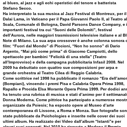
al blues, al jazz e agli echi operistici del tenore e batterista
Stefano Secco.
Ha interpretato la sua musica al Jazz Festival di Montreux, per il
Dalai Lama, in Vaticano per il Papa Giovanni Paolo II, al Teatro al
Scala, Comunale di Bologna, David Parsons Dance Company, e 
importanti festival tra cui “Suoni delle Dolomiti”, festival
dell’Aurora, nelle maggiori trasmissioni televisive italiane e al B
Note di Milano. La sua arpa crossover è anche colonna sonora 
film: “Fuori dal Mondo” di Piccioni, “Non ho sonno” di Dario
Argento, “Mai più come prima” di Giacomo Campiotti, dello
spettacolo per bambini “Felicità di una stella” (Teatro
all’Improvviso) e della campagna pubblicitaria Infasil 2008. Nel
2009 ha debuttato con quattro sue composizioni per arpa e
grande orchestra al Teatro Cilea di Reggio Calabria.
Come scrittrice nel 1998 ha pubblicato il romanzo “Era dell’amo
(Bompiani), vincendo i premi Pisa e Calabria Opera Prima 1998,
Rapallo e Procida Elsa Morante Opera Prima 1999. Per dodici an
ha tenuto una rubrica di musica e stati d’animo per il settimanal
Donna Moderna. Come pittrice ha partecipato a numerose most
organizzate da Poiesis; ha esposto opere al Museo d’arte
contemporanea di Lissone, a Roma e Monza. Sue fotografie so
state pubblicate da Psichologies e inserite nelle cover dei suoi
ultimi album. Ha realizzato dei Video dall’album “Istanti”e per
alcuni suoi concerti. Nel 2010 ha ricevuto a Modena il Premio