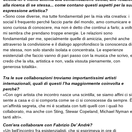
alla ricerca di se stessa... come contano questi aspetti per la su
espressione artistica?
«Sono cose diverse, ma tutte fondamentali per la mia vita creativa: i
social li frequento perché faccio parte del mondo, amo comunicare e
sono curiosa di conoscere, ma non è detto che continui a farlo; a volt
mi sembra che prendano troppe energie. Le relazioni sono
fondamentali per me, specialmente quelle di amicizia, perché anche
attraverso la condivisione e il dialogo approfondisco la conoscenza di
me stessa, non solo stando isolata e concentrata. Le esperienze
esistenziali che faccio vanno di pari passo con la musica che scrivo, 
credo che la vita, artistica e non, vada vissuta pienamente, con
generosa totalità».
Tra le sue collaborazioni troviamo importantissimi artisti
internazionali, quali di questi l’ha maggiormente coinvolta e
perché?
«Con ogni artista che incontro nasce una scintilla; se siamo affini ci si
sente a casa e ci si comporta come se ci si conoscesse da sempre. 
un’affinità segreta, che mi è scattata con tutti quelli con i quali ho
collaborato, ma anche con Sting, Stewar Copeland, Michael Nyman 
tanti altri».
Com’era collaborare con Fabrizio De’ Andrè?
«Un bell’incontro fra esistenzialisti, che si esprimeva in ore di