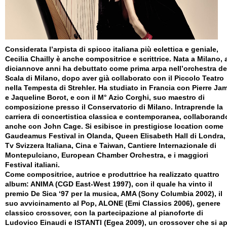
Considerata l’arpista di spicco italiana più eclettica e geniale,
Cecilia Chailly è anche compositrice e scrittrice. Nata a Milano, 
diciannove anni ha debuttato come prima arpa nell’orchestra de
Scala di Milano, dopo aver già collaborato con il Piccolo Teatro
nella Tempesta di Strehler. Ha studiato in Francia con Pierre Ja
e Jaqueline Borot, e con il M° Azio Corghi, suo maestro di
composizione presso il Conservatorio di Milano. Intraprende la
carriera di concertistica classica e contemporanea, collaborand
anche con John Cage. Si esibisce in prestigiose location come
Gaudeamus Festival in Olanda, Queen Elisabeth Hall di Londra,
Tv Svizzera Italiana, Cina e Taiwan, Cantiere Internazionale di
Montepulciano, European Chamber Orchestra, e i maggiori
Festival italiani.
Come compositrice, autrice e produttrice ha realizzato quattro
album: ANIMA (CGD East-West 1997), con il quale ha vinto il
premio De Sica ‘97 per la musica, AMA (Sony Columbia 2002), il
suo avvicinamento al Pop, ALONE (Emi Classics 2006), genere
classico crossover, con la partecipazione al pianoforte di
Ludovico Einaudi e ISTANTI (Egea 2009), un crossover che si ap