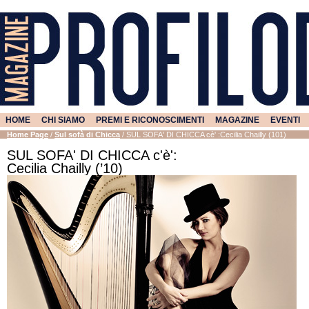
HOME
CHI SIAMO
PREMI E RICONOSCIMENTI
MAGAZINE
EVENTI
Home Page
/
Sul sofà di Chicca
/
SUL SOFA' DI CHICCA cè' :Cecilia Chailly (101)
SUL SOFA' DI CHICCA c'è':
Cecilia Chailly (’10)