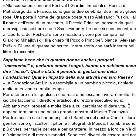
«Alla scorsa edizione del Festival I Giardini Imperiali di Russia di
Pietroburgo dalla Francia sono giunte due celebrità, due meraviglios
rose. Una porta il nome del grande poeta russo Aleksandr Puškin, l’al
il nome dell’eroe di un racconto, Il Piccolo Principe, pensato da quel
meraviglioso scrittore che è Saint-Exupéry. Le rose si sono incontrate
all’apertura del Festival e sono rimaste a vivere per sempre nel
Giardino Mihajlovskij: lilla chiaro “Il Piccolo Principe”, bianca l’Aleksan
Puškin. Di una di questa ho scritto l’intera storia che sarà inserita nel
libro di racconti».
Sappiamo bene che in quanto donne anche i progetti
“immateriali” e, pertanto anche i sogni, hanno un richiamo oser
dire “fisico”. Qual è stato il periodo di gestazione della
Fondazione? Qual è l’impatto della sua attività nel suo Paese?
«La Fondazione Art Linija assomiglia a un bambino piccolo, richiede
molta attenzione e molto tempo.
Per ottenere da lui qualcosa che resti è necessario lavorare molto. E
ciò che facciamo il direttore artistico, il direttore esecutivo ed io.
Abbiamo molti progetti e molte idee a cui cerchiamo di dare vita. È
appena terminata una nostra grande mostra al Museo Tsaritsyno.
Per tre mesi le sale hanno ospitato I Bambini del nostro Cortile. I loro
genitori sono gli scultori, i pittori e i fotografi di Mosca. I bambini sono 
più diversi per taglie per età e per carattere. In mezzo a loro ce n’è di
più simpatici e di meno simpatici. Sono così diversi da essere tutti nos