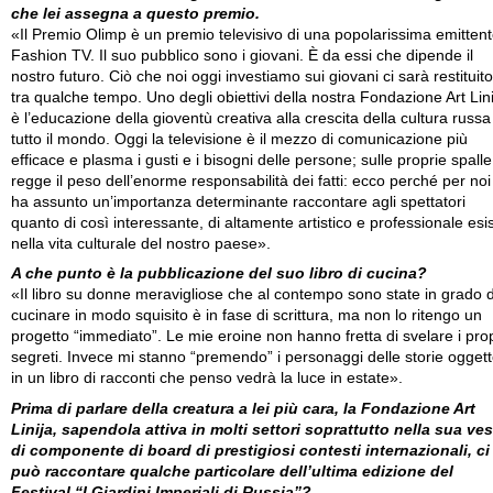
che lei assegna a questo premio.
«Il Premio Olimp è un premio televisivo di una popolarissima emittent
Fashion TV. Il suo pubblico sono i giovani. È da essi che dipende il
nostro futuro. Ciò che noi oggi investiamo sui giovani ci sarà restituito
tra qualche tempo. Uno degli obiettivi della nostra Fondazione Art Lini
è l’educazione della gioventù creativa alla crescita della cultura russa
tutto il mondo. Oggi la televisione è il mezzo di comunicazione più
efficace e plasma i gusti e i bisogni delle persone; sulle proprie spalle
regge il peso dell’enorme responsabilità dei fatti: ecco perché per noi
ha assunto un’importanza determinante raccontare agli spettatori
quanto di così interessante, di altamente artistico e professionale esi
nella vita culturale del nostro paese».
A che punto è la pubblicazione del suo libro di cucina?
«Il libro su donne meravigliose che al contempo sono state in grado d
cucinare in modo squisito è in fase di scrittura, ma non lo ritengo un
progetto “immediato”. Le mie eroine non hanno fretta di svelare i prop
segreti. Invece mi stanno “premendo” i personaggi delle storie ogget
in un libro di racconti che penso vedrà la luce in estate».
Prima di parlare della creatura a lei più cara, la Fondazione Art
Linija, sapendola attiva in molti settori soprattutto nella sua ves
di componente di board di prestigiosi contesti internazionali, ci
può raccontare qualche particolare dell’ultima edizione del
Festival “I Giardini Imperiali di Russia”?