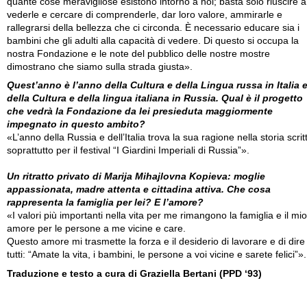
quante cose meravigliose esistono intorno a noi; basta solo riuscire a
vederle e cercare di comprenderle, dar loro valore, ammirarle e
rallegrarsi della bellezza che ci circonda. È necessario educare sia i
bambini che gli adulti alla capacità di vedere. Di questo si occupa la
nostra Fondazione e le note del pubblico delle nostre mostre
dimostrano che siamo sulla strada giusta».
Quest’anno è l’anno della Cultura e della Lingua russa in Italia 
della Cultura e della lingua italiana in Russia. Qual è il progetto
che vedrà la Fondazione da lei presieduta maggiormente
impegnato in questo ambito?
«L’anno della Russia e dell’Italia trova la sua ragione nella storia scrit
soprattutto per il festival “I Giardini Imperiali di Russia”».
Un ritratto privato di Marija Mihajlovna Kopieva: moglie
appassionata, madre attenta e cittadina attiva. Che cosa
rappresenta la famiglia per lei? E l’amore?
«I valori più importanti nella vita per me rimangono la famiglia e il mio
amore per le persone a me vicine e care.
Questo amore mi trasmette la forza e il desiderio di lavorare e di dire
tutti: “Amate la vita, i bambini, le persone a voi vicine e sarete felici”».
Traduzione e testo a cura di Graziella Bertani (PPD ‘93)