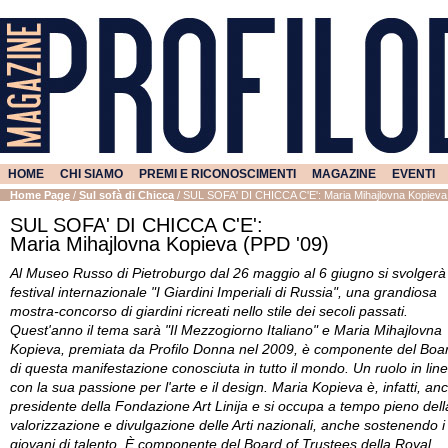
HOME
CHI SIAMO
PREMI E RICONOSCIMENTI
MAGAZINE
EVENTI
Home Page
/
Sul sofà di Chicca
/
SUL SOFA' DI CHICCA C'E': Maria Mihajlovna Kopieva
SUL SOFA' DI CHICCA C'E':
Maria Mihajlovna Kopieva (PPD '09)
Al Museo Russo di Pietroburgo dal 26 maggio al 6 giugno si svolgerà 
festival internazionale "I Giardini Imperiali di Russia", una grandiosa
mostra-concorso di giardini ricreati nello stile dei secoli passati.
Quest'anno il tema sarà "Il Mezzogiorno Italiano" e Maria Mihajlovna
Kopieva, premiata da Profilo Donna nel 2009, è componente del Boa
di questa manifestazione conosciuta in tutto il mondo. Un ruolo in lin
con la sua passione per l'arte e il design. Maria Kopieva è, infatti, an
presidente della Fondazione Art Linija e si occupa a tempo pieno dell
valorizzazione e divulgazione delle Arti nazionali, anche sostenendo i
giovani di talento. È componente del Board of Trustees della Royal