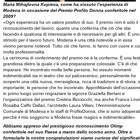
Maria Mihajlovna Kopieva, come ha vissuto l’esperienza di
Modena in occasione del Premio Profilo Donna conferitole nel
2009?
«Ogni esperienza ha un valore positivo di suo. Il premio non è solo il
riconoscimento del lavoro, quanto una conferma che ciò che stai
facendo è qualcosa di interessante e di necessario per gli altri. È uno
stimolo per il lavoro futuro. Modena è una città notevole e in essa
vivono persone notevoli. Tutto ciò che fanno, lo fanno con cuore e co
molta professionalità.
La cerimonia di conferimento del premio ne è la conferma. È una fes
grandiosa dietro la quale c’è una preparazione colossale. C’è di che
imparare. Ho incontrato molte belle persone, ho vissuto momenti
indimenticabili sia in teatro che sul palcoscenico; personalmente ho
scoperto una città nuova, meravigliosa, ricca di tradizioni e di storia, 
importante, le persone che ho incontrato. Approfittando dell’occasion
in primo luogo vorrei ringraziare la signora Graziella Bertani e
l’organizzatrice del premio Cristina Bicciocchi, ma anche Franca Lovi
Rosalba Caffo Dallari, l’architetto Laura Villani, l’Amministrazione
Comunale di Modena e lo staff di ProfiloDonna, che si sono adoperat
perché il mio soggiorno a Modena fosse magico e indimenticabile».
Abbiamo appreso del prestigioso riconoscimento Olimp
conferitole nel suo Paese a marzo dello scorso anno. Oltre a
formularle le nostre congratulazioni siamo curiose del significa