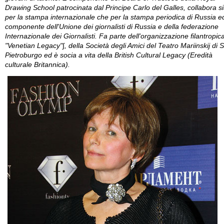
Drawing School patrocinata dal Principe Carlo del Galles, collabora s
per la stampa internazionale che per la stampa periodica di Russia e
componente dell'Unione dei giornalisti di Russia e della federazione
Internazionale dei Giornalisti. Fa parte dell'organizzazione filantropic
"Venetian Legacy"∫, della Società degli Amici del Teatro Mariinskij di 
Pietroburgo ed è socia a vita della British Cultural Legacy (Eredità
culturale Britannica).