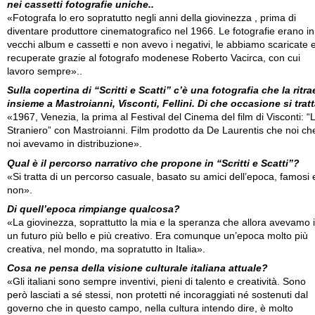
nei cassetti fotografie uniche..
«Fotografa lo ero sopratutto negli anni della giovinezza , prima di
diventare produttore cinematografico nel 1966. Le fotografie erano in
vecchi album e cassetti e non avevo i negativi, le abbiamo scaricate 
recuperate grazie al fotografo modenese Roberto Vacirca, con cui
lavoro sempre»..
Sulla copertina di “Scritti e Scatti” c’è una fotografia che la ritra
insieme a Mastroianni, Visconti, Fellini. Di che occasione si trat
«1967, Venezia, la prima al Festival del Cinema del film di Visconti: “
Straniero” con Mastroianni. Film prodotto da De Laurentis che noi ch
noi avevamo in distribuzione».
Qual è il percorso narrativo che propone in “Scritti e Scatti”?
«Si tratta di un percorso casuale, basato su amici dell’epoca, famosi 
non».
Di quell’epoca rimpiange qualcosa?
«La giovinezza, soprattutto la mia e la speranza che allora avevamo 
un futuro più bello e più creativo. Era comunque un’epoca molto più
creativa, nel mondo, ma sopratutto in Italia».
Cosa ne pensa della visione culturale italiana attuale?
«Gli italiani sono sempre inventivi, pieni di talento e creatività. Sono
però lasciati a sé stessi, non protetti né incoraggiati né sostenuti dal
governo che in questo campo, nella cultura intendo dire, è molto