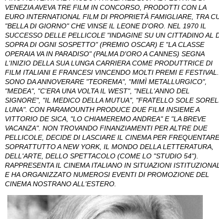
VENEZIA AVEVA TRE FILM IN CONCORSO, PRODOTTI CON LA
EURO INTERNATIONAL FILM DI PROPRIETÀ FAMIGLIARE, TRA CU
"BELLA DI GIORNO" CHE VINSE IL LEONE D'ORO. NEL 1970 IL
SUCCESSO DELLE PELLICOLE "INDAGINE SU UN CITTADINO AL D
SOPRA DI OGNI SOSPETTO" (PREMIO OSCAR) E "LA CLASSE
OPERAIA VA IN PARADISO" (PALMA D'ORO A CANNES) SEGNA
L'INIZIO DELLA SUA LUNGA CARRIERA COME PRODUTTRICE DI
FILM ITALIANI E FRANCESI VINCENDO MOLTI PREMI E FESTIVAL.
SONO DA ANNOVERARE "TEOREMA", "MIMÌ METALLURGICO",
"MEDEA", "C'ERA UNA VOLTA IL WEST", "NELL'ANNO DEL
SIGNORE", "IL MEDICO DELLA MUTUA", "FRATELLO SOLE SOREL
LUNA". CON PARAMOUNTH PRODUCE DUE FILM INSIEME A
VITTORIO DE SICA, "LO CHIAMEREMO ANDREA" E "LA BREVE
VACANZA". NON TROVANDO FINANZIAMENTI PER ALTRE DUE
PELLICOLE, DECIDE DI LASCIARE IL CINEMA PER FREQUENTARE
SOPRATTUTTO A NEW YORK, IL MONDO DELLA LETTERATURA,
DELL'ARTE, DELLO SPETTACOLO (COME LO "STUDIO 54").
RAPPRESENTA IL CINEMA ITALIANO IN SITUAZIONI ISTITUZIONAL
E HA ORGANIZZATO NUMEROSI EVENTI DI PROMOZIONE DEL
CINEMA NOSTRANO ALL'ESTERO.