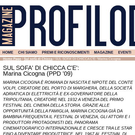
HOME
CHI SIAMO
PREMI E RICONOSCIMENTI
MAGAZINE
EVENTI
Home Page
/
Sul sofà di Chicca
/
SUL SOFA' DI CHICCA C'E: 'Marina Cicogna
SUL SOFA' DI CHICCA C'E':
Marina Cicogna (PPD '09)
MARINA CICOGNA È ROMANA DI NASCITA E NIPOTE DEL CONTE
VOLPI, CREATORE DEL PORTO DI MARGHERA, DELLA SOCIETÀ
ADRIATICA DI ELETTRICITÀ E EX-GOVERNATORE DELLA
TRIPOLITANIA, CREATORE NEL 1932 A VENEZIA DEL PRIMO
FESTIVAL DEL CINEMA DELLA STORIA. GRAZIE ALLE
OPPORTUNITÀ DELLA FAMIGLIA, MARINA CICOGNA GIÀ DA
BAMBINA FREQUENTA IL FESTIVAL DI VENEZIA, GLI ATTORI E I
PRODUTTORI PROTAGONISTI DEL PANORAMA
CINEMATOGRAFICO INTERNAZIONALE E CRESCE TRA LE STAR
FINO A DIVENTARE PRODUTTRICE. NEL 1967 AL FESTIVAL DI