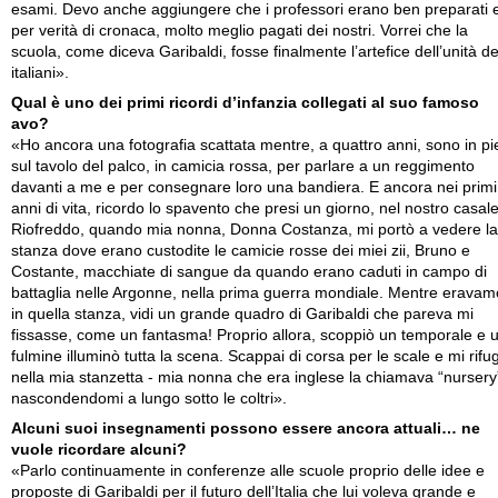
esami. Devo anche aggiungere che i professori erano ben preparati 
per verità di cronaca, molto meglio pagati dei nostri. Vorrei che la
scuola, come diceva Garibaldi, fosse finalmente l’artefice dell’unità de
italiani».
Qual è uno dei primi ricordi d’infanzia collegati al suo famoso
avo?
«Ho ancora una fotografia scattata mentre, a quattro anni, sono in pi
sul tavolo del palco, in camicia rossa, per parlare a un reggimento
davanti a me e per consegnare loro una bandiera. E ancora nei primi
anni di vita, ricordo lo spavento che presi un giorno, nel nostro casale
Riofreddo, quando mia nonna, Donna Costanza, mi portò a vedere la
stanza dove erano custodite le camicie rosse dei miei zii, Bruno e
Costante, macchiate di sangue da quando erano caduti in campo di
battaglia nelle Argonne, nella prima guerra mondiale. Mentre eravam
in quella stanza, vidi un grande quadro di Garibaldi che pareva mi
fissasse, come un fantasma! Proprio allora, scoppiò un temporale e 
fulmine illuminò tutta la scena. Scappai di corsa per le scale e mi rifug
nella mia stanzetta - mia nonna che era inglese la chiamava “nursery
nascondendomi a lungo sotto le coltri».
Alcuni suoi insegnamenti possono essere ancora attuali… ne
vuole ricordare alcuni?
«Parlo continuamente in conferenze alle scuole proprio delle idee e
proposte di Garibaldi per il futuro dell’Italia che lui voleva grande e