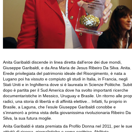
Anita Garibaldi discende in linea diretta dall’eroe dei due mondi,
Giuseppe Garibaldi, e da Ana Maria de Jesus Ribeiro Da Silva. Anita.
Erede privilegiata del patrimonio ideale del Risorgimento, è nata a
Lugano poi ha vissuto e compiuto gli studi in Italia, in Francia, negli
Stati Uniti e in Inghilterra dove si è laureata in Scienze Politiche. Subi
dopo è partita per il Sud America dove ha svolto importanti ricerche
documentaristiche in Messico, Uruguay e Brasile. Un ritorno alle prop
radici, una storia di libertà e di affinità elettive... Infatti, fu proprio in
Brasile, a Laguna, che l’esule Giuseppe Garibaldi conobbe e
s’innamorò a prima vista della giovanissima rivoluzionaria Ribeiro Da
Silva, la sua futura moglie.
Anita Garibaldi è stata premiata da Profilo Donna nel 2011, per le su
attività di ricerca, giornalistiche e come scrittrice. Abilitata