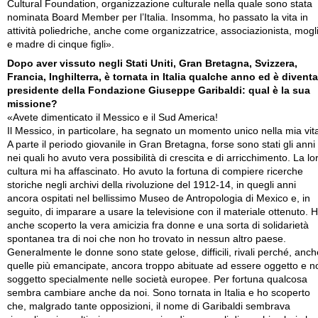
Cultural Foundation, organizzazione culturale nella quale sono stata
nominata Board Member per l’Italia. Insomma, ho passato la vita in
attività poliedriche, anche come organizzatrice, associazionista, mogl
e madre di cinque figli».
Dopo aver vissuto negli Stati Uniti, Gran Bretagna, Svizzera,
Francia, Inghilterra, è tornata in Italia qualche anno ed è diventa
presidente della Fondazione Giuseppe Garibaldi: qual è la sua
missione?
«Avete dimenticato il Messico e il Sud America!
Il Messico, in particolare, ha segnato un momento unico nella mia vit
A parte il periodo giovanile in Gran Bretagna, forse sono stati gli anni
nei quali ho avuto vera possibilità di crescita e di arricchimento. La lo
cultura mi ha affascinato. Ho avuto la fortuna di compiere ricerche
storiche negli archivi della rivoluzione del 1912-14, in quegli anni
ancora ospitati nel bellissimo Museo de Antropologia di Mexico e, in
seguito, di imparare a usare la televisione con il materiale ottenuto. 
anche scoperto la vera amicizia fra donne e una sorta di solidarietà
spontanea tra di noi che non ho trovato in nessun altro paese.
Generalmente le donne sono state gelose, difficili, rivali perché, anch
quelle più emancipate, ancora troppo abituate ad essere oggetto e n
soggetto specialmente nelle società europee. Per fortuna qualcosa
sembra cambiare anche da noi. Sono tornata in Italia e ho scoperto
che, malgrado tante opposizioni, il nome di Garibaldi sembrava