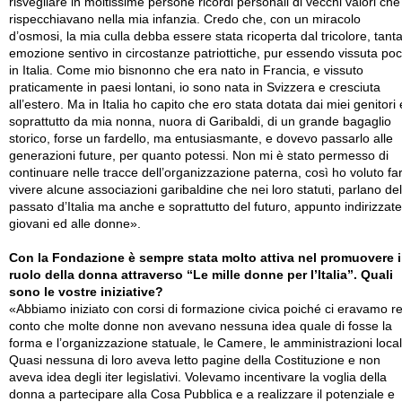
risvegliare in moltissime persone ricordi personali di vecchi valori che 
rispecchiavano nella mia infanzia. Credo che, con un miracolo
d’osmosi, la mia culla debba essere stata ricoperta dal tricolore, tant
emozione sentivo in circostanze patriottiche, pur essendo vissuta po
in Italia. Come mio bisnonno che era nato in Francia, e vissuto
praticamente in paesi lontani, io sono nata in Svizzera e cresciuta
all’estero. Ma in Italia ho capito che ero stata dotata dai miei genitori 
soprattutto da mia nonna, nuora di Garibaldi, di un grande bagaglio
storico, forse un fardello, ma entusiasmante, e dovevo passarlo alle
generazioni future, per quanto potessi. Non mi è stato permesso di
continuare nelle tracce dell’organizzazione paterna, così ho voluto fa
vivere alcune associazioni garibaldine che nei loro statuti, parlano del
passato d’Italia ma anche e soprattutto del futuro, appunto indirizzate
giovani ed alle donne».
Con la Fondazione è sempre stata molto attiva nel promuovere i
ruolo della donna attraverso “Le mille donne per l’Italia”. Quali
sono le vostre iniziative?
«Abbiamo iniziato con corsi di formazione civica poiché ci eravamo re
conto che molte donne non avevano nessuna idea quale di fosse la
forma e l’organizzazione statuale, le Camere, le amministrazioni local
Quasi nessuna di loro aveva letto pagine della Costituzione e non
aveva idea degli iter legislativi. Volevamo incentivare la voglia della
donna a partecipare alla Cosa Pubblica e a realizzare il potenziale e