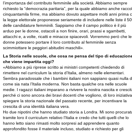
l’importanza del contributo femminile alla società. Abbiamo sempre
richiesto la “democrazia paritaria”, per la quale abbiamo anche racco
cinquantamila firme, ma abbiamo dovuto aspettare molti anni prima 
la legge elettorale proponesse seriamente di includere nelle liste il 5
delle candidature femminili. Sappiamo che il campo politico è il più
arduo per le donne, ostacoli a non finire, orari, prassi e sgambetti,
attacchi e, a volte, ricatti e minacce spiacevoli. Vorremmo però che le
donne potessero portare il loro contributo al femminile senza
scimmiottare le peggiori abitudini maschili».
La Storia nelle scuole, che cosa ne pensa del tipo di educazion
che viene impartita oggi?
«Abbiamo a più riprese scritto ai ministri competenti chiedendo di
rimettere nel curriculum la storia d’Italia, almeno nelle elementari.
Sembra paradossale che i bambini italiani non sappiano quasi nulla d
come sia nata l’Italia moderna. Non basta qualche ora nelle scuole
medie. I ragazzi italiani imparano a rivivere la nostra nascita e crescit
perché ci sono ancora dei bravi docenti che vogliono, di loro iniziativa
spiegare la storia nazionale del passato recente, per incentivare la
crescita di una identità italiana vera.
Ho due nipotini che hanno studiato storia a Londra. Mi sono procurat
tramite loro il curriculum relativo l’Italia e credo che tutti quelli che lo
hanno letto siano rimasti molto sorpresi ad apprendere quanto
approfondito fosse il materiale incluso, studiato e richiesto per gli