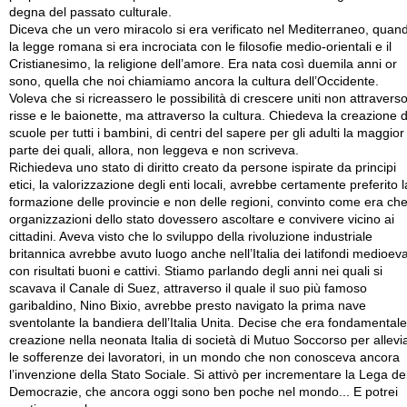
degna del passato culturale.
Diceva che un vero miracolo si era verificato nel Mediterraneo, quan
la legge romana si era incrociata con le filosofie medio-orientali e il
Cristianesimo, la religione dell’amore. Era nata così duemila anni or
sono, quella che noi chiamiamo ancora la cultura dell’Occidente.
Voleva che si ricreassero le possibilità di crescere uniti non attraverso
risse e le baionette, ma attraverso la cultura. Chiedeva la creazione d
scuole per tutti i bambini, di centri del sapere per gli adulti la maggior
parte dei quali, allora, non leggeva e non scriveva.
Richiedeva uno stato di diritto creato da persone ispirate da principi
etici, la valorizzazione degli enti locali, avrebbe certamente preferito l
formazione delle provincie e non delle regioni, convinto come era che
organizzazioni dello stato dovessero ascoltare e convivere vicino ai
cittadini. Aveva visto che lo sviluppo della rivoluzione industriale
britannica avrebbe avuto luogo anche nell’Italia dei latifondi medioeva
con risultati buoni e cattivi. Stiamo parlando degli anni nei quali si
scavava il Canale di Suez, attraverso il quale il suo più famoso
garibaldino, Nino Bixio, avrebbe presto navigato la prima nave
sventolante la bandiera dell’Italia Unita. Decise che era fondamentale
creazione nella neonata Italia di società di Mutuo Soccorso per allevi
le sofferenze dei lavoratori, in un mondo che non conosceva ancora
l’invenzione della Stato Sociale. Si attivò per incrementare la Lega de
Democrazie, che ancora oggi sono ben poche nel mondo... E potrei