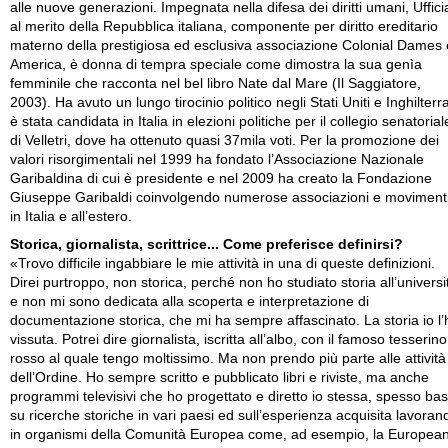
alle nuove generazioni. Impegnata nella difesa dei diritti umani, Uffici
al merito della Repubblica italiana, componente per diritto ereditario
materno della prestigiosa ed esclusiva associazione Colonial Dames 
America, è donna di tempra speciale come dimostra la sua genìa
femminile che racconta nel bel libro Nate dal Mare (Il Saggiatore,
2003). Ha avuto un lungo tirocinio politico negli Stati Uniti e Inghilterr
è stata candidata in Italia in elezioni politiche per il collegio senatorial
di Velletri, dove ha ottenuto quasi 37mila voti. Per la promozione dei
valori risorgimentali nel 1999 ha fondato l’Associazione Nazionale
Garibaldina di cui è presidente e nel 2009 ha creato la Fondazione
Giuseppe Garibaldi coinvolgendo numerose associazioni e moviment
in Italia e all’estero.
Storica, giornalista, scrittrice... Come preferisce definirsi?
«Trovo difficile ingabbiare le mie attività in una di queste definizioni.
Direi purtroppo, non storica, perché non ho studiato storia all’universi
e non mi sono dedicata alla scoperta e interpretazione di
documentazione storica, che mi ha sempre affascinato. La storia io l’
vissuta. Potrei dire giornalista, iscritta all’albo, con il famoso tesserino
rosso al quale tengo moltissimo. Ma non prendo più parte alle attività
dell’Ordine. Ho sempre scritto e pubblicato libri e riviste, ma anche
programmi televisivi che ho progettato e diretto io stessa, spesso bas
su ricerche storiche in vari paesi ed sull’esperienza acquisita lavoran
in organismi della Comunità Europea come, ad esempio, la Europea