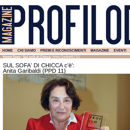
HOME
CHI SIAMO
PREMI E RICONOSCIMENTI
MAGAZINE
EVENTI
Home Page
/
Sul sofà di Chicca
/
Anita Garibaldi (’11)
SUL SOFA' DI CHICCA c'è':
Anita Garibaldi (PPD 11)