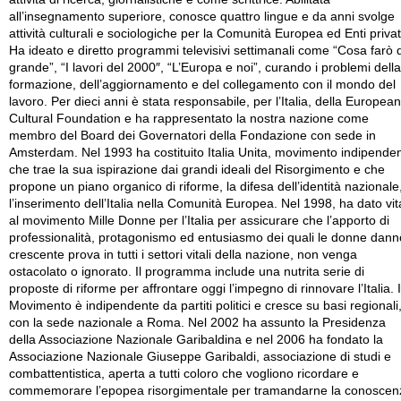
all’insegnamento superiore, conosce quattro lingue e da anni svolge
attività culturali e sociologiche per la Comunità Europea ed Enti privat
Ha ideato e diretto programmi televisivi settimanali come “Cosa farò 
grande”, “I lavori del 2000″, “L’Europa e noi”, curando i problemi della
formazione, dell’aggiornamento e del collegamento con il mondo del
lavoro. Per dieci anni è stata responsabile, per l’Italia, della European
Cultural Foundation e ha rappresentato la nostra nazione come
membro del Board dei Governatori della Fondazione con sede in
Amsterdam. Nel 1993 ha costituito Italia Unita, movimento indipende
che trae la sua ispirazione dai grandi ideali del Risorgimento e che
propone un piano organico di riforme, la difesa dell’identità nazionale
l’inserimento dell’Italia nella Comunità Europea. Nel 1998, ha dato vit
al movimento Mille Donne per l’Italia per assicurare che l’apporto di
professionalità, protagonismo ed entusiasmo dei quali le donne dann
crescente prova in tutti i settori vitali della nazione, non venga
ostacolato o ignorato. Il programma include una nutrita serie di
proposte di riforme per affrontare oggi l’impegno di rinnovare l’Italia. I
Movimento è indipendente da partiti politici e cresce su basi regionali
con la sede nazionale a Roma. Nel 2002 ha assunto la Presidenza
della Associazione Nazionale Garibaldina e nel 2006 ha fondato la
Associazione Nazionale Giuseppe Garibaldi, associazione di studi e
combattentistica, aperta a tutti coloro che vogliono ricordare e
commemorare l’epopea risorgimentale per tramandarne la conoscen