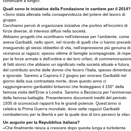
continuare a lungo».
Quali sono le iniziative della Fondazione in cantiere per il 2014?
«Sono stata allevata nella consapevolezza del potere del lavoro di
gruppo.
Cerchiamo perciò di organizzare iniziative che portino all’incontro di
forze diverse, di interessi diffusi nella società.
Abbiamo progetti che sconfinano nell’interesse per l’ambiente, come
aveva Garibaldi, nello sport, nel ricordo di quelli che ci hanno preced
inseguendo gli stessi obbiettivi di vita, nell’espressione più genuina di
vicinanza ai ragazzi, spesso vittime di famiglie scompaginate, di rispe
per le forze armate e dell’ordine e dei loro orfani, di commemorazion
di fatti storici che abbiano un significato nella società attuale e futura,
del contributo anche delle donne che fecero l’Italia, spesso dimentica
e ignorate. Saremo a Caprera il 2 giugno per onorare Garibaldi nel
giorno della sua contrastata morte, dove questo anno ci
raggiungeranno garibaldini britannici che festeggiano il 150° della
famosa visita dell’Eroe a Londra. Saremo a Bezzecca per l’anniversa
della famosa battaglia. Presenteremo documenti inediti del periodo
1935 di sconosciuti rapporti fra le grandi potenze. Quest’anno si
celebra la Prima Guerra mondiale, dove sette ragazzi Garibaldi
combatterono per la libertà e per la quale due di loro persero la vita»
Un augurio per la Repubblica italiana?
«Che finalmente riesca a crescere dopo questa lunga e turbolenta