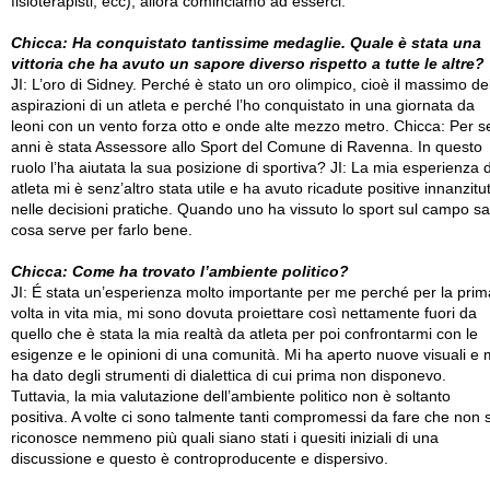
fisioterapisti, ecc), allora cominciamo ad esserci.
Chicca: Ha conquistato tantissime medaglie. Quale è stata una
vittoria che ha avuto un sapore diverso rispetto a tutte le altre?
JI: L’oro di Sidney. Perché è stato un oro olimpico, cioè il massimo de
aspirazioni di un atleta e perché l’ho conquistato in una giornata da
leoni con un vento forza otto e onde alte mezzo metro. Chicca: Per s
anni è stata Assessore allo Sport del Comune di Ravenna. In questo
ruolo l’ha aiutata la sua posizione di sportiva? JI: La mia esperienza 
atleta mi è senz’altro stata utile e ha avuto ricadute positive innanzitu
nelle decisioni pratiche. Quando uno ha vissuto lo sport sul campo sa
cosa serve per farlo bene.
Chicca: Come ha trovato l’ambiente politico?
JI: É stata un’esperienza molto importante per me perché per la prim
volta in vita mia, mi sono dovuta proiettare così nettamente fuori da
quello che è stata la mia realtà da atleta per poi confrontarmi con le
esigenze e le opinioni di una comunità. Mi ha aperto nuove visuali e 
ha dato degli strumenti di dialettica di cui prima non disponevo.
Tuttavia, la mia valutazione dell’ambiente politico non è soltanto
positiva. A volte ci sono talmente tanti compromessi da fare che non s
riconosce nemmeno più quali siano stati i quesiti iniziali di una
discussione e questo è controproducente e dispersivo.