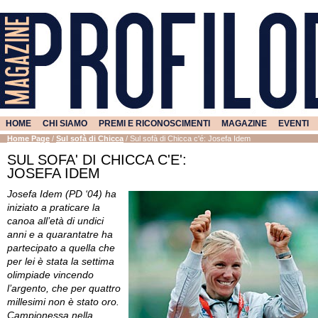
HOME
CHI SIAMO
PREMI E RICONOSCIMENTI
MAGAZINE
EVENTI
Home Page
/
Sul sofà di Chicca
/
Sul sofà di Chicca c'é: Josefa Idem
SUL SOFA' DI CHICCA C'E':
JOSEFA IDEM
Josefa Idem (PD ‘04) ha
iniziato a praticare la
canoa all’età di undici
anni e a quarantatre ha
partecipato a quella che
per lei è stata la settima
olimpiade vincendo
l’argento, che per quattro
millesimi non è stato oro.
Campionessa nella