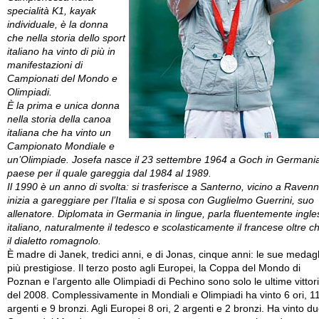
specialità K1, kayak
individuale, è la donna
che nella storia dello sport
italiano ha vinto di più in
manifestazioni di
Campionati del Mondo e
Olimpiadi.
È la prima e unica donna
nella storia della canoa
italiana che ha vinto un
Campionato Mondiale e
un’Olimpiade. Josefa nasce il 23 settembre 1964 a Goch in Germani
paese per il quale gareggia dal 1984 al 1989.
Il 1990 è un anno di svolta: si trasferisce a Santerno, vicino a Ravenn
inizia a gareggiare per l’Italia e si sposa con Guglielmo Guerrini, suo
allenatore. Diplomata in Germania in lingue, parla fluentemente ingle
italiano, naturalmente il tedesco e scolasticamente il francese oltre c
il dialetto romagnolo.
È madre di Janek, tredici anni, e di Jonas, cinque anni: le sue medagl
più prestigiose. Il terzo posto agli Europei, la Coppa del Mondo di
Poznan e l’argento alle Olimpiadi di Pechino sono solo le ultime vittor
del 2008. Complessivamente in Mondiali e Olimpiadi ha vinto 6 ori, 1
argenti e 9 bronzi. Agli Europei 8 ori, 2 argenti e 2 bronzi. Ha vinto d