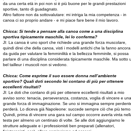
da una certa età in poi non si è più buone per le grandi prestazioni
sportive, tanto di guadagnato.
Altro fattore non da sottovalutare: mi intriga la mia competenza - in
canoa ci so proprio andare - e mi piace fare bene il mio lavoro.
Chicca: Si tende a pensare alla canoa come a una disciplina
sportiva tipicamente maschile, lei lo conferma?
JI: La canoa è uno sport che richiede una grande forza muscolare,
quindi direi che della canoa, visti i modelli antichi che la fanno ancora
da guida per valutare la femminilità e la bellezza femminile, si possa
parlare di una disciplina considerata tipicamente maschile. Ma sotto 
bel tailleur i muscoli non si vedono.
Chicca: Come esprime il suo essere donna nell’ambiente
sportivo? Quali doti secondo lei contano di più per ottenere
eccellenti risultati?
JI: Le doti che contano di più per ottenere eccellenti risultati a mio
avviso sono: tenacia, perseveranza, costanza, voglia di vincere e un
grande forza di immaginazione. Se uno si immagina sempre perdent
perderà. Lo diceva già Napoleone: succede sempre ciò che più temo
Quindi, prima di vincere una gara sul campo occorre averla vinta nell
testa per almeno un centinaio di volte. Se alle doti aggiungiamo le
strutture adeguate e i professionisti ben preparati (allenatori,