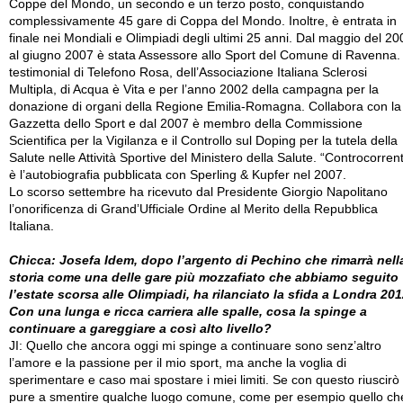
Coppe del Mondo, un secondo e un terzo posto, conquistando
complessivamente 45 gare di Coppa del Mondo. Inoltre, è entrata in
finale nei Mondiali e Olimpiadi degli ultimi 25 anni. Dal maggio del 20
al giugno 2007 è stata Assessore allo Sport del Comune di Ravenna.
testimonial di Telefono Rosa, dell’Associazione Italiana Sclerosi
Multipla, di Acqua è Vita e per l’anno 2002 della campagna per la
donazione di organi della Regione Emilia-Romagna. Collabora con la
Gazzetta dello Sport e dal 2007 è membro della Commissione
Scientifica per la Vigilanza e il Controllo sul Doping per la tutela della
Salute nelle Attività Sportive del Ministero della Salute. “Controcorren
è l’autobiografia pubblicata con Sperling & Kupfer nel 2007.
Lo scorso settembre ha ricevuto dal Presidente Giorgio Napolitano
l’onorificenza di Grand’Ufficiale Ordine al Merito della Repubblica
Italiana.
Chicca: Josefa Idem, dopo l’argento di Pechino che rimarrà nell
storia come una delle gare più mozzafiato che abbiamo seguito
l’estate scorsa alle Olimpiadi, ha rilanciato la sfida a Londra 201
Con una lunga e ricca carriera alle spalle, cosa la spinge a
continuare a gareggiare a così alto livello?
JI: Quello che ancora oggi mi spinge a continuare sono senz’altro
l’amore e la passione per il mio sport, ma anche la voglia di
sperimentare e caso mai spostare i miei limiti. Se con questo riuscirò
pure a smentire qualche luogo comune, come per esempio quello ch