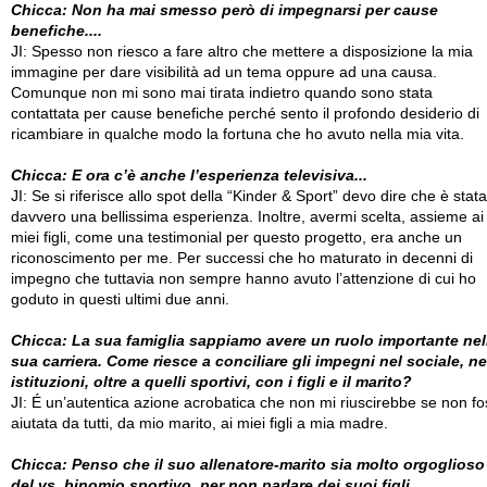
Chicca: Non ha mai smesso però di impegnarsi per cause
benefiche....
JI: Spesso non riesco a fare altro che mettere a disposizione la mia
immagine per dare visibilità ad un tema oppure ad una causa.
Comunque non mi sono mai tirata indietro quando sono stata
contattata per cause benefiche perché sento il profondo desiderio di
ricambiare in qualche modo la fortuna che ho avuto nella mia vita.
Chicca: E ora c’è anche l’esperienza televisiva...
JI: Se si riferisce allo spot della “Kinder & Sport” devo dire che è stata
davvero una bellissima esperienza. Inoltre, avermi scelta, assieme ai
miei figli, come una testimonial per questo progetto, era anche un
riconoscimento per me. Per successi che ho maturato in decenni di
impegno che tuttavia non sempre hanno avuto l’attenzione di cui ho
goduto in questi ultimi due anni.
Chicca: La sua famiglia sappiamo avere un ruolo importante nel
sua carriera. Come riesce a conciliare gli impegni nel sociale, ne
istituzioni, oltre a quelli sportivi, con i figli e il marito?
JI: É un’autentica azione acrobatica che non mi riuscirebbe se non fo
aiutata da tutti, da mio marito, ai miei figli a mia madre.
Chicca: Penso che il suo allenatore-marito sia molto orgoglioso
del vs. binomio sportivo, per non parlare dei suoi figli...