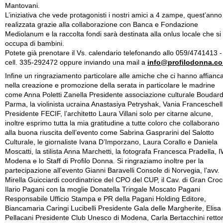
Mantovani.
L’iniziativa che vede protagonisti i nostri amici a 4 zampe, quest’anno
realizzata grazie alla collaborazione con Banca e Fondazione
Mediolanum e la raccolta fondi sarà destinata alla onlus locale che si
occupa di bambini.
Potete già prenotare il Vs. calendario telefonando allo 059/4741413 -
cell. 335-292472 oppure inviando una mail a
info@profilodonna.c
Infine un ringraziamento particolare alle amiche che ci hanno affianc
nella creazione e promozione della serata in particolare le madrine
come Anna Poletti Zanella Presidente associazione culturale Boudard
Parma, la violinista ucraina Anastasiya Petryshak, Vania Franceschell
Presidente FECIF, l’architetto Laura Villani solo per citarne alcune,
inoltre esprimo tutta la mia gratitudine a tutte coloro che collaborano
alla buona riuscita dell’evento come Sabrina Gasprarini del Salotto
Culturale, le giornaliste Ivana D’Imporzano, Laura Corallo e Daniela
Moscatti, la stilista Anna Marchetti, la fotografa Francesca Pradella, 
Modena e lo Staff di Profilo Donna. Si ringraziamo inoltre per la
partecipazione all’evento Gianni Baravelli Console di Norvegia, l’avv.
Mirella Guicciardi coordinatrice del CPO del CUP, il Cav. di Gran Cro
Ilario Pagani con la moglie Donatella Tringale Moscato Pagani
Responsabile Ufficio Stampa e PR della Pagani Holding Editore,
Biancamaria Caringi Lucibelli Presidente Gala delle Margherite, Elisa
Pellacani Presidente Club Unesco di Modena, Carla Bertacchini retto