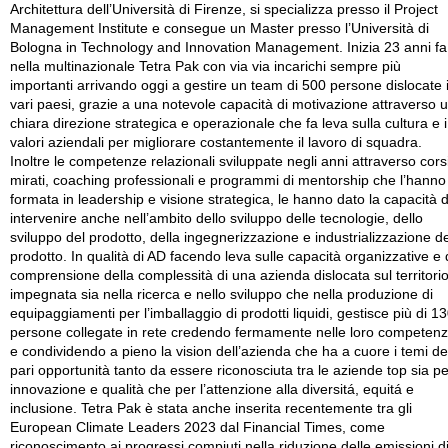
Architettura dell’Università di Firenze, si specializza presso il Project
Management Institute e consegue un Master presso l’Università di
Bologna in Technology and Innovation Management. Inizia 23 anni fa
nella multinazionale Tetra Pak con via via incarichi sempre più
importanti arrivando oggi a gestire un team di 500 persone dislocate 
vari paesi, grazie a una notevole capacità di motivazione attraverso 
chiara direzione strategica e operazionale che fa leva sulla cultura e i
valori aziendali per migliorare costantemente il lavoro di squadra.
Inoltre le competenze relazionali sviluppate negli anni attraverso cors
mirati, coaching professionali e programmi di mentorship che l’hanno
formata in leadership e visione strategica, le hanno dato la capacità d
intervenire anche nell’ambito dello sviluppo delle tecnologie, dello
sviluppo del prodotto, della ingegnerizzazione e industrializzazione de
prodotto. In qualità di AD facendo leva sulle capacità organizzative e 
comprensione della complessità di una azienda dislocata sul territori
impegnata sia nella ricerca e nello sviluppo che nella produzione di
equipaggiamenti per l’imballaggio di prodotti liquidi, gestisce più di 1
persone collegate in rete credendo fermamente nelle loro competen
e condividendo a pieno la vision dell’azienda che ha a cuore i temi de
pari opportunità tanto da essere riconosciuta tra le aziende top sia pe
innovazione e qualità che per l’attenzione alla diversitá, equitá e
inclusione. Tetra Pak è stata anche inserita recentemente tra gli
European Climate Leaders 2023 dal Financial Times, come
riconoscimento ai progressi compiuti nella riduzione delle emissioni d