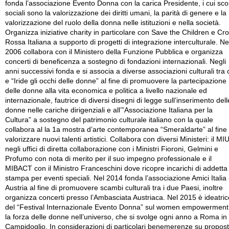
fonda l’associazione Evento Donna con la carica Presidente, i cui sco
sociali sono la valorizzazione dei diritti umani, la parità di genere e la
valorizzazione del ruolo della donna nelle istituzioni e nella società.
Organizza iniziative charity in particolare con Save the Children e Cr
Rossa Italiana a supporto di progetti di integrazione interculturale. Ne
2006 collabora con il Ministero della Funzione Pubblica e organizza
concerti di beneficenza a sostegno di fondazioni internazionali. Negli
anni successivi fonda e si associa a diverse associazioni culturali tra 
e “Iride gli occhi delle donne” al fine di promuovere la partecipazione
delle donne alla vita economica e politica a livello nazionale ed
internazionale, fautrice di diversi disegni di legge sull’inserimento dell
donne nelle cariche dirigenziali e all’”Associazione Italiana per la
Cultura” a sostegno del patrimonio culturale italiano con la quale
collabora al la 1a mostra d’arte contemporanea “Smeraldarte” al fine 
valorizzare nuovi talenti artistici. Collabora con diversi Ministeri: il MI
negli uffici di diretta collaborazione con i Ministri Fioroni, Gelmini e
Profumo con nota di merito per il suo impegno professionale e il
MIBACT con il Ministro Franceschini dove ricopre incarichi di addetta
stampa per eventi speciali. Nel 2014 fonda l’associazione Amici Italia 
Austria al fine di promuovere scambi culturali tra i due Paesi, inoltre
organizza concerti presso l’Ambasciata Austriaca. Nel 2015 è ideatric
del “Festival Internazionale Evento Donna” sul women empowerment
la forza delle donne nell’universo, che si svolge ogni anno a Roma in
Campidoglio. In considerazioni di particolari benemerenze su propos