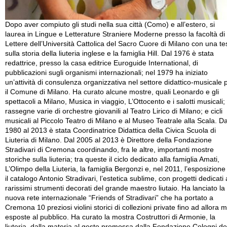
Dopo aver compiuto gli studi nella sua città (Como) e all’estero, si
laurea in Lingue e Letterature Straniere Moderne presso la facoltà di
Lettere dell’Università Cattolica del Sacro Cuore di Milano con una te
sulla storia della liuteria inglese e la famiglia Hill. Dal 1976 è stata
redattrice, presso la casa editrice Euroguide International, di
pubblicazioni sugli organismi internazionali; nel 1979 ha iniziato
un’attività di consulenza organizzativa nel settore didattico-musicale 
il Comune di Milano. Ha curato alcune mostre, quali Leonardo e gli
spettacoli a Milano, Musica in viaggio, L’Ottocento e i salotti musicali;
rassegne varie di orchestre giovanili al Teatro Lirico di Milano; e cicli
musicali al Piccolo Teatro di Milano e al Museo Teatrale alla Scala. Da
1980 al 2013 è stata Coordinatrice Didattica della Civica Scuola di
Liuteria di Milano. Dal 2005 al 2013 è Direttore della Fondazione
Stradivari di Cremona coordinando, fra le altre, importanti mostre
storiche sulla liuteria; tra queste il ciclo dedicato alla famiglia Amati,
L’Olimpo della Liuteria, la famiglia Bergonzi e, nel 2011, l’esposizione
il catalogo Antonio Stradivari, l’estetica sublime, con progetti dedicati 
rarissimi strumenti decorati del grande maestro liutaio. Ha lanciato la
nuova rete internazionale “Friends of Stradivari” che ha portato a
Cremona 10 preziosi violini storici di collezioni private fino ad allora m
esposte al pubblico. Ha curato la mostra Costruttori di Armonie, la
liuteria, dalla materia al gesto promossa dalla Fondazione Cologni de