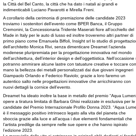
la Città del Bel Canto, la città che ha dato i natali ai grandi e
indimenticabili Luciano Pavarotti e Mirella Freni.
A corollario della cerimonia di premiazione delle candidate 2023
troviamo i sostenitori dell’evento come BPER Banca, il Gruppo
Cremonini, la Concessionaria Tridente Maserati fiore all’occhiello del
Made in Italy per le auto di lusso ed inoltre troveremo altri partner di
primo piano come Emanuela Biffoli, Insight srl lo studio di progettazi
dell’architetto Monica Rivi, senza dimenticare Dreamet l’azienda
modenese pluripremiata per la progettazione innovativa nel mondo
dell’architettura, dell’interior design e dell’oggettistica. Nell’occasione 
potranno ammirare alcune lastre con tatuature creative e toccare co
mano la bellezza dei metalli personalizzati dai due giovani ingegneri
Giampaolo Orlando e Federico Raviolo; grazie a loro faremo un
autentico salto nelle progettazioni innovative che arricchiranno con
nuovi dettagli la cornice dell’evento.
Dreamet ha ideato inoltre la base in metallo del premio “Aqua Lumen
opere a tiratura limitata di Barbara Ghisi realizzate in esclusiva per le
candidate del Premio Internazionale Profilo Donna 2023. “Aqua Lum
è il messaggio positivo intrinseco legato alla vita del pianeta che
sboccia grazie alla luce e all’acqua i due elementi fondamentali che
l’artista predilige da sempre nelle sue opere e che hanno ispirato
l’edizione 2023.