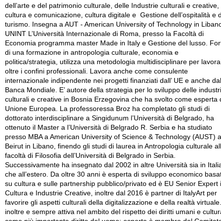
dell’arte e del patrimonio culturale, delle Industrie culturali e creative,
cultura e comunicazione, cultura digitale e Gestione dell’ospitalità e 
turismo. Insegna a AUT - American University of Technology in Liban
UNINT L’Università Internazionale di Roma, presso la Facoltà di
Economia programma master Made in Italy e Gestione del lusso. For
di una formazione in antropologia culturale, economia e
politica/strategia, utilizza una metodologia multidisciplinare per lavora
oltre i confini professionali. Lavora anche come consulente
internazionale indipendente nei progetti finanziati dall’ UE e anche dal
Banca Mondiale. E’ autore della strategia per lo sviluppo delle industr
culturali e creative in Bosnia Erzegovina che ha svolto come esperta 
Unione Europea. La professoressa Broz ha completato gli studi di
dottorato interdisciplinare a Singidunum l’Università di Belgrado, ha
ottenuto il Master a l’Università di Belgrado R. Serbia e ha studiato
presso MBA a American University of Science & Technology (AUST) 
Beirut in Libano, finendo gli studi di laurea in Antropologia culturale al
facoltà di Filosofia dell’Università di Belgrado in Serbia.
Successivamente ha insegnato dal 2002 in altre Università sia in Itali
che all’estero. Da oltre 30 anni è esperta di sviluppo economico basa
su cultura e sulle partnership pubblico/privato ed è EU Senior Expert 
Cultura e Industrie Creative, inoltre dal 2016 è partner di ItalyArt per
favorire gli aspetti culturali della digitalizzazione e della realtà virtuale.
inoltre e sempre attiva nel ambito del rispetto dei diritti umani e cultu