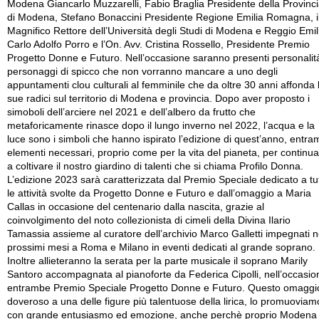
Modena Giancarlo Muzzarelli, Fabio Braglia Presidente della Provinc
di Modena, Stefano Bonaccini Presidente Regione Emilia Romagna, i
Magnifico Rettore dell’Università degli Studi di Modena e Reggio Emil
Carlo Adolfo Porro e l’On. Avv. Cristina Rossello, Presidente Premio
Progetto Donne e Futuro. Nell’occasione saranno presenti personalit
personaggi di spicco che non vorranno mancare a uno degli
appuntamenti clou culturali al femminile che da oltre 30 anni affonda 
sue radici sul territorio di Modena e provincia. Dopo aver proposto i
simoboli dell’arciere nel 2021 e dell’albero da frutto che
metaforicamente rinasce dopo il lungo inverno nel 2022, l’acqua e la
luce sono i simboli che hanno ispirato l’edizione di quest’anno, entra
elementi necessari, proprio come per la vita del pianeta, per continu
a coltivare il nostro giardino di talenti che si chiama Profilo Donna.
L’edizione 2023 sarà caratterizzata dal Premio Speciale dedicato a tu
le attività svolte da Progetto Donne e Futuro e dall’omaggio a Maria
Callas in occasione del centenario dalla nascita, grazie al
coinvolgimento del noto collezionista di cimeli della Divina Ilario
Tamassia assieme al curatore dell’archivio Marco Galletti impegnati n
prossimi mesi a Roma e Milano in eventi dedicati al grande soprano.
Inoltre allieteranno la serata per la parte musicale il soprano Marily
Santoro accompagnata al pianoforte da Federica Cipolli, nell’occasio
entrambe Premio Speciale Progetto Donne e Futuro. Questo omaggi
doveroso a una delle figure più talentuose della lirica, lo promuoviam
con grande entusiasmo ed emozione, anche perchè proprio Modena