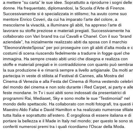
a mettere “su carta” le sue idee. Soprattutto a riprodurre i sogni delle
donne. Ha frequentato, diplomandosi, la Scuola d’Arte di Firenze.
Successivamente si è specializzata in stilismo; ha avuto come suo
mentore Enrico Coveri, da cui ha imparato l’arte del colore, a
mescolarne la vivacità, a illuminare gli abiti, ha appreso l’arte di
lavorare su stoffe preziose e materiali pregiati. Successivamente ha
collaborato con Vari brand tra cui Cavalli e Chanel. Con il suo “brand
aziendale”, ha inizialmente realizzato abiti da sposa con il marchio
“EleonoraVesteSposa” per poi proseguire con gli abiti d’alta moda e 
costumi di scena riuscendo fedelmente a tradurre in fogge quel che
immagina. Ha sempre creato abiti unici che disegna e realizza con
stoffe e materiali pregiati e in contraddizione con quanto può sembra
la sua produzione è e rimarrà sempre a livello artigianale. Da molti a
partecipa in veste di stilista al Festival di Cannes, alla Mostra del
Cinema di Venezia e alla Festa del Cinema di Roma vestendo celebri
del mondo del cinema e non solo durante i Red Carpet, ai party e all
feste mondane. In Tv i suoi abiti sono indossati da presentatrici di
programmi Rai, Mediaset, Sky e sono molte le sue “Testimonial” nel
mondo dello spettacolo. Ha collaborato con molti fotografi, tra questi i
Maestro Aldo Fallai e David Hamilton e ha realizzato numerose sfilate
tutta Italia e soprattutto all’estero. È orgogliosa di essere italiana e di
portare la bellezza e il Made in Italy nel mondo; per questo le sono st
conferiti numerosi premi tra i quali ricordiamo l’Oscar della Moda.