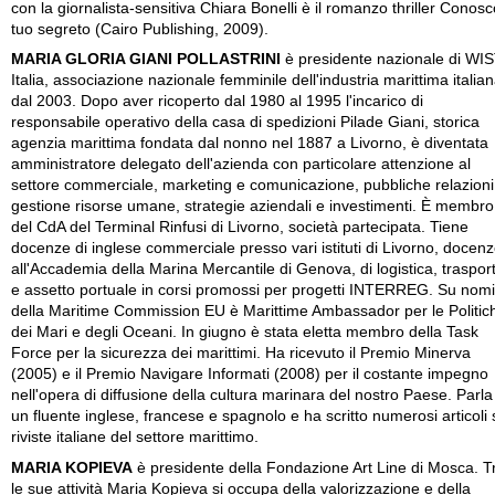
con la giornalista-sensitiva Chiara Bonelli è il romanzo thriller Conosco
tuo segreto (Cairo Publishing, 2009).
MARIA GLORIA GIANI POLLASTRINI
è presidente nazionale di WI
Italia, associazione nazionale femminile dell'industria marittima italian
dal 2003. Dopo aver ricoperto dal 1980 al 1995 l'incarico di
responsabile operativo della casa di spedizioni Pilade Giani, storica
agenzia marittima fondata dal nonno nel 1887 a Livorno, è diventata
amministratore delegato dell'azienda con particolare attenzione al
settore commerciale, marketing e comunicazione, pubbliche relazioni
gestione risorse umane, strategie aziendali e investimenti. È membro
del CdA del Terminal Rinfusi di Livorno, società partecipata. Tiene
docenze di inglese commerciale presso vari istituti di Livorno, docen
all'Accademia della Marina Mercantile di Genova, di logistica, traspor
e assetto portuale in corsi promossi per progetti INTERREG. Su nom
della Maritime Commission EU è Marittime Ambassador per le Politic
dei Mari e degli Oceani. In giugno è stata eletta membro della Task
Force per la sicurezza dei marittimi. Ha ricevuto il Premio Minerva
(2005) e il Premio Navigare Informati (2008) per il costante impegno
nell'opera di diffusione della cultura marinara del nostro Paese. Parla
un fluente inglese, francese e spagnolo e ha scritto numerosi articoli 
riviste italiane del settore marittimo.
MARIA KOPIEVA
è presidente della Fondazione Art Line di Mosca. T
le sue attività Maria Kopieva si occupa della valorizzazione e della