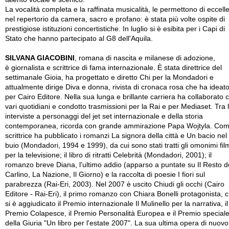
La vocalità completa e la raffinata musicalità, le permettono di eccell
nel repertorio da camera, sacro e profano: è stata più volte ospite di
prestigiose istituzioni concertistiche. In luglio si è esibita per i Capi di
Stato che hanno partecipato al G8 dell'Aquila.
SILVANA GIACOBINI
, romana di nascita e milanese di adozione,
è giornalista e scrittrice di fama internazionale. È stata direttrice del
settimanale Gioia, ha progettato e diretto Chi per la Mondadori e
attualmente dirige Diva e donna, rivista di cronaca rosa che ha ideat
per Cairo Editore. Nella sua lunga e brillante carriera ha collaborato 
vari quotidiani e condotto trasmissioni per la Rai e per Mediaset. Tra 
interviste a personaggi del jet set internazionale e della storia
contemporanea, ricorda con grande ammirazione Papa Wojtyla. Co
scrittrice ha pubblicato i romanzi La signora della città e Un bacio nel
buio (Mondadori, 1994 e 1999), da cui sono stati tratti gli omonimi fil
per la televisione; il libro di ritratti Celebrità (Mondadori, 2001); il
romanzo breve Diana, l'ultimo addio (apparso a puntate su Il Resto d
Carlino, La Nazione, Il Giorno) e la raccolta di poesie I fiori sul
parabrezza (Rai-Eri, 2003). Nel 2007 è uscito Chiudi gli occhi (Cairo
Editore - Rai-Eri), il primo romanzo con Chiara Bonelli protagonista, 
si è aggiudicato il Premio internazionale Il Mulinello per la narrativa, il
Premio Colapesce, il Premio Personalità Europea e il Premio special
della Giuria "Un libro per l'estate 2007". La sua ultima opera di nuovo