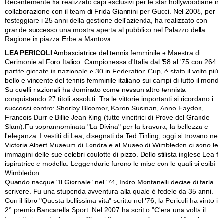
Recentemente ha realizzato capi esclusivi per le star hollywoodiane i
collaborazione con il team di Frida Giannini per Gucci. Nel 2008, per
festeggiare i 25 anni della gestione dell'azienda, ha realizzato con
grande successo una mostra aperta al pubblico nel Palazzo della
Ragione in piazza Erbe a Mantova.
LEA PERICOLI
Ambasciatrice del tennis femminile e Maestra di
Cerimonie al Foro Italico. Campionessa d'Italia dal '58 al '75 con 264
partite giocate in nazionale e 30 in Federation Cup, è stata il volto più
bello e vincente del tennis femminile italiano sui campi di tutto il mon
Su quelli nazionali ha dominato come nessun altro tennista
conquistando 27 titoli assoluti. Tra le vittorie importanti si ricordano i
successi contro: Sherley Bloomer, Karen Susman, Anne Haydon,
Francois Durr e Billie Jean King (tutte vincitrici di Prove del Grande
Slam).Fu soprannominata "La Divina" per la bravura, la bellezza e
l'eleganza. I vestiti di Lea, disegnati da Ted Tinling, oggi si trovano ne
Victoria Albert Museum di Londra e al Museo di Wimbledon ci sono le
immagini delle sue celebri coulotte di pizzo. Dello stilista inglese Lea 
ispiratrice e modella. Leggendarie furono le mise con le quali si esibì
Wimbledon.
Quando nacque "Il Giornale" nel '74, Indro Montanelli decise di farla
scrivere. Fu una stupenda avventura alla quale è fedele da 35 anni.
Con il libro "Questa bellissima vita" scritto nel '76, la Pericoli ha vinto i
2° premio Bancarella Sport. Nel 2007 ha scritto "C'era una volta il