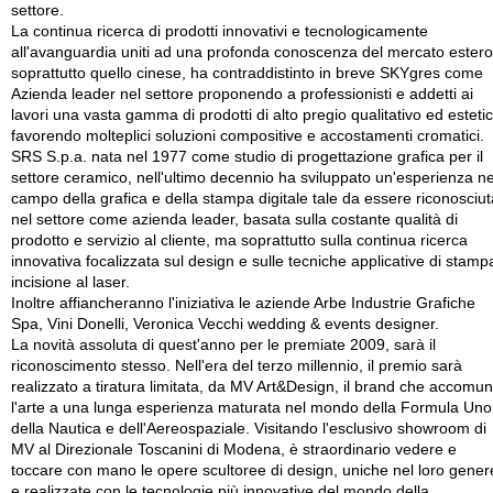
settore.
La continua ricerca di prodotti innovativi e tecnologicamente
all'avanguardia uniti ad una profonda conoscenza del mercato estero
soprattutto quello cinese, ha contraddistinto in breve SKYgres come
Azienda leader nel settore proponendo a professionisti e addetti ai
lavori una vasta gamma di prodotti di alto pregio qualitativo ed esteti
favorendo molteplici soluzioni compositive e accostamenti cromatici.
SRS S.p.a. nata nel 1977 come studio di progettazione grafica per il
settore ceramico, nell'ultimo decennio ha sviluppato un'esperienza ne
campo della grafica e della stampa digitale tale da essere riconosciut
nel settore come azienda leader, basata sulla costante qualità di
prodotto e servizio al cliente, ma soprattutto sulla continua ricerca
innovativa focalizzata sul design e sulle tecniche applicative di stamp
incisione al laser.
Inoltre affiancheranno l'iniziativa le aziende Arbe Industrie Grafiche
Spa, Vini Donelli, Veronica Vecchi wedding & events designer.
La novità assoluta di quest'anno per le premiate 2009, sarà il
riconoscimento stesso. Nell'era del terzo millennio, il premio sarà
realizzato a tiratura limitata, da MV Art&Design, il brand che accomu
l'arte a una lunga esperienza maturata nel mondo della Formula Uno
della Nautica e dell'Aereospaziale. Visitando l'esclusivo showroom di
MV al Direzionale Toscanini di Modena, è straordinario vedere e
toccare con mano le opere scultoree di design, uniche nel loro gener
e realizzate con le tecnologie più innovative del mondo della