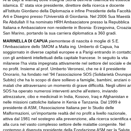
islamica. E' stata vice presidente, direttore della ricerca e docente
all'Istituto Giordano della Diplomazia e infine Presidente della Facoltà
Arti e Disegno presso l'Università di Giordania. Nel 2006 Sua Maestà 
Re Abdullah II ha nominato HRH Ambasciatore presso la Repubblica
Italiana e Ambasciatore non residente in Bosnia- Erzegovina, Croazia
San Marino, portando la sua carriera diplomatica a 360 gradi.
MARINELLA DI CAPUA
piemontese di nascita è moglie di S.E.
l'Ambasciatore dello SMOM a Malta ing. Umberto di Capua, ha
soggiornato in diverse capitali europee e a Parigi entrando in contatt
con gli ambienti intellettuali della capitale francese. In seguito la vita
milanese l'ha vista impegnata attivamente nel settore del sociale e de
no profit. Insieme al prof. Umberto Veronesi, che ne è il presidente
Onorario, ha fondato nel '94 l'associazione SOS (Solidarietà Ovunqu
Subito) che ha lo scopo di dare sollievo a famiglie, bambini, anziani o
malati che attraversano un momento di grave difficoltà. Negli ultimi a
SOS ha operato numerosi interventi anche all'estero, inviando
attrezzature, cibo e medicinali in India, Kosovo, Iraq e Afghanistan e
nelle missioni cattoliche italiane in Kenia e Tanzania. Dal 1999 è
presidente di ASM, l'Associazione Italiana per lo Studio delle
Malformazioni, un'importante realtà del no profit a livello nazionale,
attiva dal 1981 nel sostegno alla prevenzione, alla ricerca scientifica 
alla cura nel vasto complesso settore delle malattie congenite. Nel
contempo è divenuta presidente della Fondazione ASM per la Salute