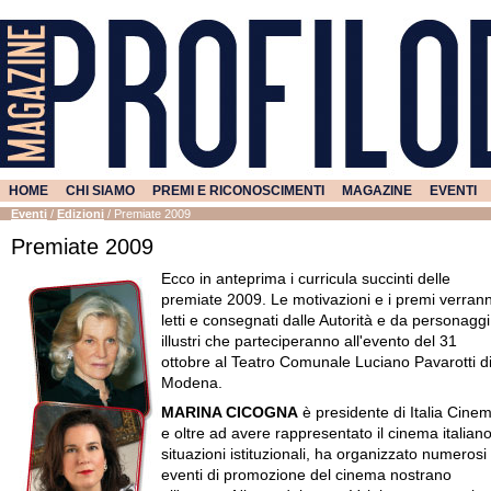
HOME
CHI SIAMO
PREMI E RICONOSCIMENTI
MAGAZINE
EVENTI
Eventi
/
Edizioni
/
Premiate 2009
Premiate 2009
Ecco in anteprima i curricula succinti delle
premiate 2009. Le motivazioni e i premi verran
letti e consegnati dalle Autorità e da personaggi
illustri che parteciperanno all'evento del 31
ottobre al Teatro Comunale Luciano Pavarotti d
Modena.
MARINA CICOGNA
è presidente di Italia Cine
e oltre ad avere rappresentato il cinema italiano
situazioni istituzionali, ha organizzato numerosi
eventi di promozione del cinema nostrano