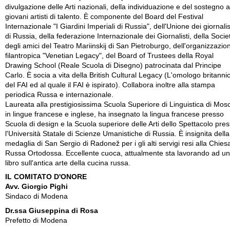
divulgazione delle Arti nazionali, della individuazione e del sostegno a
giovani artisti di talento. È componente del Board del Festival
Internazionale "I Giardini Imperiali di Russia", dell'Unione dei giornalis
di Russia, della federazione Internazionale dei Giornalisti, della Socie
degli amici del Teatro Mariinskij di San Pietroburgo, dell'organizzazio
filantropica "Venetian Legacy", del Board of Trustees della Royal
Drawing School (Reale Scuola di Disegno) patrocinata dal Principe
Carlo. È socia a vita della British Cultural Legacy (L'omologo britanni
del FAI ed al quale il FAI è ispirato). Collabora inoltre alla stampa
periodica Russa e internazionale.
Laureata alla prestigiosissima Scuola Superiore di Linguistica di Mos
in lingue francese e inglese, ha insegnato la lingua francese presso
Scuola di design e la Scuola superiore delle Arti dello Spettacolo pre
l'Università Statale di Scienze Umanistiche di Russia. È insignita della
medaglia di San Sergio di Radonež per i gli alti servigi resi alla Chies
Russa Ortodossa. Eccellente cuoca, attualmente sta lavorando ad un
libro sull'antica arte della cucina russa.
IL COMITATO D'ONORE
Avv. Giorgio Pighi
Sindaco di Modena
Dr.ssa Giuseppina di Rosa
Prefetto di Modena