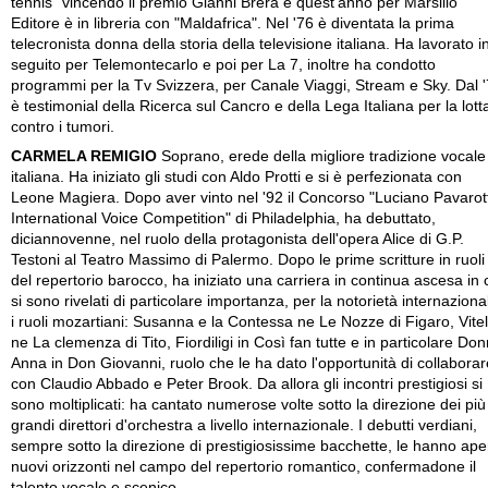
tennis" vincendo il premio Gianni Brera e quest'anno per Marsilio
Editore è in libreria con "Maldafrica". Nel '76 è diventata la prima
telecronista donna della storia della televisione italiana. Ha lavorato i
seguito per Telemontecarlo e poi per La 7, inoltre ha condotto
programmi per la Tv Svizzera, per Canale Viaggi, Stream e Sky. Dal 
è testimonial della Ricerca sul Cancro e della Lega Italiana per la lott
contro i tumori.
CARMELA REMIGIO
Soprano, erede della migliore tradizione vocale
italiana. Ha iniziato gli studi con Aldo Protti e si è perfezionata con
Leone Magiera. Dopo aver vinto nel '92 il Concorso "Luciano Pavarott
International Voice Competition" di Philadelphia, ha debuttato,
diciannovenne, nel ruolo della protagonista dell'opera Alice di G.P.
Testoni al Teatro Massimo di Palermo. Dopo le prime scritture in ruoli
del repertorio barocco, ha iniziato una carriera in continua ascesa in 
si sono rivelati di particolare importanza, per la notorietà internaziona
i ruoli mozartiani: Susanna e la Contessa ne Le Nozze di Figaro, Vitel
ne La clemenza di Tito, Fiordiligi in Così fan tutte e in particolare Do
Anna in Don Giovanni, ruolo che le ha dato l'opportunità di collaborar
con Claudio Abbado e Peter Brook. Da allora gli incontri prestigiosi si
sono moltiplicati: ha cantato numerose volte sotto la direzione dei più
grandi direttori d'orchestra a livello internazionale. I debutti verdiani,
sempre sotto la direzione di prestigiosissime bacchette, le hanno ape
nuovi orizzonti nel campo del repertorio romantico, confermadone il
talento vocale e scenico.