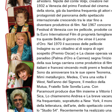
all'estero. Nipote del conte Volpi, creatore nel
1932 a Venezia del primo Festival del cinema
della storia, già da bambina frequenta gli attori 
protagonisti del panorama dello spettacolo
internazionale crescendo tra le star fino a
diventare produttrice di film. Nel 1967 concorre 
Festival di Venezia con tre pellicole, prodotte c
la Euro International Film di proprietà famigliare
tra queste Bella di giorno che vinse il Leone
d'Oro. Nel 1970 il successo delle pellicole
Indagine su un cittadino al di sopra di ogni
sospetto (Premio Oscar) e La classe operaia va
paradiso (Palma d'Oro a Cannes) segna l'inizio
della sua lunga carriera come produttrice di film
italiani e francesi vincendo molti premi e festival
Sono da annoverare tra le sue opere Teorema,
Mimì metallurgico, Medea, C'era una volta il
West, Nell'anno del Signore, Il medico della
Mutua, Fratello Sole Sorella Luna. Con
Paramount produce due film insieme a Vittorio
Sica, Lo chiameremo Andrea e La breve vacan
Ha frequentato, soprattutto a New York, il mon
della letteratura, dell'arte, dello spettacolo com
lo "Studio 54". Recentemente ha realizzato una