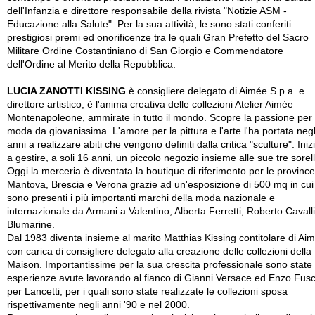
dell'Infanzia e direttore responsabile della rivista "Notizie ASM -
Educazione alla Salute". Per la sua attività, le sono stati conferiti
prestigiosi premi ed onorificenze tra le quali Gran Prefetto del Sacro
Militare Ordine Costantiniano di San Giorgio e Commendatore
dell'Ordine al Merito della Repubblica.
LUCIA ZANOTTI KISSING
è consigliere delegato di Aimée S.p.a. e
direttore artistico, è l'anima creativa delle collezioni Atelier Aimée
Montenapoleone, ammirate in tutto il mondo. Scopre la passione per 
moda da giovanissima. L'amore per la pittura e l'arte l'ha portata negl
anni a realizzare abiti che vengono definiti dalla critica "sculture". Iniz
a gestire, a soli 16 anni, un piccolo negozio insieme alle sue tre sorell
Oggi la merceria è diventata la boutique di riferimento per le province
Mantova, Brescia e Verona grazie ad un'esposizione di 500 mq in cui
sono presenti i più importanti marchi della moda nazionale e
internazionale da Armani a Valentino, Alberta Ferretti, Roberto Cavalli
Blumarine.
Dal 1983 diventa insieme al marito Matthias Kissing contitolare di Ai
con carica di consigliere delegato alla creazione delle collezioni della
Maison. Importantissime per la sua crescita professionale sono state 
esperienze avute lavorando al fianco di Gianni Versace ed Enzo Fus
per Lancetti, per i quali sono state realizzate le collezioni sposa
rispettivamente negli anni '90 e nel 2000.