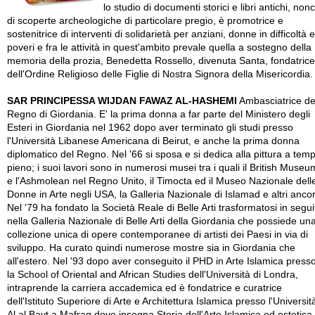
lo studio di documenti storici e libri antichi, non
di scoperte archeologiche di particolare pregio, è promotrice e
sostenitrice di interventi di solidarietà per anziani, donne in difficoltà e
poveri e fra le attività in quest'ambito prevale quella a sostegno della
memoria della prozia, Benedetta Rossello, divenuta Santa, fondatrice
dell'Ordine Religioso delle Figlie di Nostra Signora della Misericordia.
SAR PRINCIPESSA WIJDAN FAWAZ AL-HASHEMI
Ambasciatrice de
Regno di Giordania. E' la prima donna a far parte del Ministero degli
Esteri in Giordania nel 1962 dopo aver terminato gli studi presso
l'Università Libanese Americana di Beirut, e anche la prima donna
diplomatico del Regno. Nel '66 si sposa e si dedica alla pittura a tem
pieno; i suoi lavori sono in numerosi musei tra i quali il British Museu
e l'Ashmolean nel Regno Unito, il Timocta ed il Museo Nazionale dell
Donne in Arte negli USA, la Galleria Nazionale di Islamad e altri anco
Nel '79 ha fondato la Società Reale di Belle Arti trasformatosi in segui
nella Galleria Nazionale di Belle Arti della Giordania che possiede un
collezione unica di opere contemporanee di artisti dei Paesi in via di
sviluppo. Ha curato quindi numerose mostre sia in Giordania che
all'estero. Nel '93 dopo aver conseguito il PHD in Arte Islamica press
la School of Oriental and African Studies dell'Università di Londra,
intraprende la carriera accademica ed è fondatrice e curatrice
dell'Istituto Superiore di Arte e Architettura Islamica presso l'Universit
Al al Bayt a Mafraq dove insegna Storia dell'Arte Islamica ed estetica