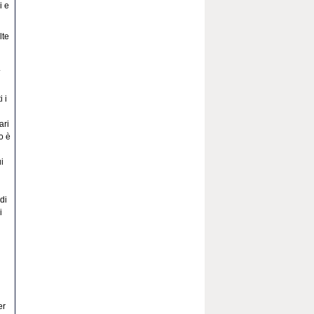
i e
lte
.
 i
ari
o è
i
 di
i
er