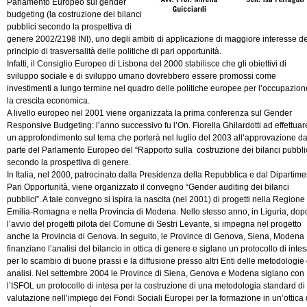
Parlamento Europeo sul gender
budgeting (la costruzione dei bilanci
pubblici secondo la prospettiva di
genere 2002/2198 INI), uno degli ambiti di applicazione di maggiore interesse de
principio di trasversalità delle politiche di pari opportunità.
Infatti, il Consiglio Europeo di Lisbona del 2000 stabilisce che gli obiettivi di
sviluppo sociale e di sviluppo umano dovrebbero essere promossi come
investimenti a lungo termine nel quadro delle politiche europee per l’occupazion
la crescita economica.
A livello europeo nel 2001 viene organizzata la prima conferenza sul Gender
Responsive Budgeting: l’anno successivo fu l’On. Fiorella Ghilardotti ad effettuar
un approfondimento sul tema che porterà nel luglio del 2003 all’approvazione d
parte del Parlamento Europeo del “Rapporto sulla costruzione dei bilanci pubblic
secondo la prospettiva di genere.
In Italia, nel 2000, patrocinato dalla Presidenza della Repubblica e dal Dipartime
Pari Opportunità, viene organizzato il convegno “Gender auditing dei bilanci
pubblici”. A tale convegno si ispira la nascita (nel 2001) di progetti nella Regione
Emilia-Romagna e nella Provincia di Modena. Nello stesso anno, in Liguria, dop
l’avvio del progetti pilota del Comune di Sestri Levante, si impegna nel progetto
anche la Provincia di Genova. In seguito, le Province di Genova, Siena, Modena
finanziano l’analisi del bilancio in ottica di genere e siglano un protocollo di inte
per lo scambio di buone prassi e la diffusione presso altri Enti delle metodologie 
analisi. Nel settembre 2004 le Province di Siena, Genova e Modena siglano con
l’ISFOL un protocollo di intesa per la costruzione di una metodologia standard di
valutazione nell’impiego dei Fondi Sociali Europei per la formazione in un’ottica 