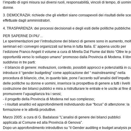
l’impatto di ogni misura sui diversi ruoli, responsabilità, vincoli di tempo, di uomin
donne.
3. DEMOCRAZIA: richiede che gli elettori siano consapevoli dei risultati delle sce
effettuate dagli amministratori.
4. TRASPARENZA: dei processi decisionali e degli esiti delle politiche pubbliche
PER SAPERNE DI PIU’...
Le sperimentazioni per l’introduzione dei bilanci di genere sono in aumento, molti
seminari ed i convegni organizzati sul tema in tutta Italia. E’ appena uscito per
l’edizione Franco Angeli il volume a cura di Mirella Dal Fiume dal titolo “Oltre le p
opportunità verso lo sviluppo umano” promosso dalla Provincia di Modena. Il libr
suddiviso in tre parti:
- il bilancio di genere: motivazioni, contesto, possibili approcci e potenzialità in cu
introduce il “gender budgeting” come applicazione del “ mainstreaming” nella
procedura di bilancio, che, in quanto tale, pone l’accento sull’analisi dell’impatto
delle politiche su donne e uomini, inserisce la prospettiva di genere a tutti i livelli
costruzione dei bilanci pubblici e mira a ristrutturare le entrate e le uscite al fine d
promuovere l’uguaglianza tra i sessi;
- il progetto della Provincia di Modena nel suo complesso;
- i risultati analitici ed approfondimenti individuando due “focus” di attenzione: la
formazione e le attività produttive.
Marzo 2005: a cura di G. Badalassi “L’analisi di genere dei bilanci pubblici
applicata al Comune ed alla Provincia di Genova”.
Dopo un approfondimento introduttivo su “il Gender auditing e budget analysis p