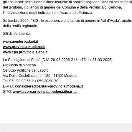
gli enti locali: definizione e linee teoriche di analisi” seguono l’analisi del contest
del territorio, il bilancio di genere del Comune e della Provincia di Genova,
l’individuazione degli indicatori di efficacia ed efficienza.
Settembre 2004 : “BIG : le esperienze di bilancio di genere in Val d’Aosta”, analis
della realtà regionale.
Siti di riferimento:
www.genderbudget.it
www.provincia.modena.it
www.cpo.provincia.siena.it
Le Consigliere di Parità (D.M. 20-03-2006 G.U. n.76 del 31-03-2006)
Provincia di Modena
Servizio Politiche del Lavoro
Via Delle Costellazioni n. 180 - 41100 Modena
Tel. 059/20.90.55 fax 059/20.90.70
E-Mail:
consiglierediparita@provincia.modena.it
SITO:
www.lavoro.provincia.modena.it/parita