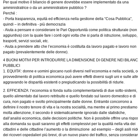
Per qual motivo il bilancio di genere dovrebbe essere implementato da una
amministratrice o da un amministratore pubblico ?
Perché :
- Porta trasparenza, equità ed efficienza nella gestione della “Cosa Pubblica”,
quindi – in definitiva - più democrazia
- Aiuta a pensare e considerare le Pari Opportunità come politica strutturale (non
aggiuntiva) con la quale fare i conti ogni volta che si parla di istruzione, sviluppo,
trasporti, servizi sociali, etc.
- Aiuta a prendere atto che l’economia è costituita da lavoro pagato e lavoro non
pagato (prevalentemente delle donne).
4 BUONI MOTIVI PER INTRODURRE LA DIMENSIONE DI GENERE NEI BILANC
PUBBLICI
1. EQUITA’: donne e uomini giocano ruoli diversi nell’economia e nella società, o
provvedimento di politica economica può avere effetti diversi sugli uni e sulle altr
aggravando le disparità esistenti o pregiudicando la possibilità di ridurle.
2. EFFICIENZA: l’economia si fonda sulla complementarietà di due sotto-sistemi,
quello alimentato dal lavoro retribuito e quello fondato sul lavoro domestico e di
cura, non pagato e svolto principalmente dalle donne. Entrambi concorrono a
definire il nostro tenore di vita e la nostra socialità, ma mentre al primo prestiamo
molta attenzione, il secondo è sistematicamente ignorato dalle statistiche,
dall’analisi economica, dalle decisioni politiche. Non è possibile offrire una rispo
alla domanda su quali saranno gli effetti complessivi per la qualità nella vita dei
cittadini e delle cittadine l’aumento o la diminuzione ad esempio – degli asili nid
dei ricoveri ospedalieri più brevi, di un nuovo piano del traffico, senza considera