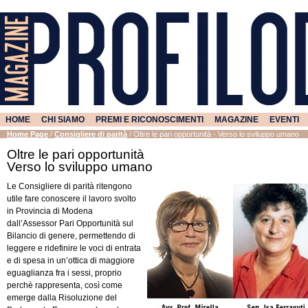
HOME
CHI SIAMO
PREMI E RICONOSCIMENTI
MAGAZINE
EVENTI
Home Page
/
Consigliere di parità
/
Oltre le pari opportunità - Verso lo sviluppo umano
Oltre le pari opportunità
Verso lo sviluppo umano
Le Consigliere di parità ritengono
utile fare conoscere il lavoro svolto
in Provincia di Modena
dall’Assessor Pari Opportunità sul
Bilancio di genere, permettendo di
leggere e ridefinire le voci di entrata
e di spesa in un’ottica di maggiore
eguaglianza fra i sessi, proprio
perchè rappresenta, così come
emerge dalla Risoluzione del