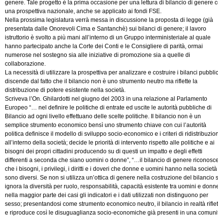
genere. Tale progetto è la prima occasione per una lettura di bilancio di genere 
una prospettiva nazionale, anche se applicato ai fondi FSE.
Nella prossima legislatura verrà messa in discussione la proposta di legge (già
presentata dalle Onorevoli Cima e Santanchè) sui bilanci di genere; il lavoro
istruttorio è svolto a più mani all’interno di un Gruppo interministeriale al quale
hanno partecipato anche la Corte dei Conti e le Consigliere di parità, ormai
numerose nel sostegno sia alle iniziative di promozione sia a quelle di
collaborazione.
La necessità di utilizzare la prospettiva per analizzare e costruire i bilanci pubblic
discende dal fatto che il bilancio non è uno strumento neutro ma riflette la
distribuzione di potere esistente nella società.
Scriveva l’On. Ghilardotti nel giugno del 2003 in una relazione al Parlamento
Europeo “… nel definire le politiche di entrate ed uscite le autorità pubbliche di
Bilancio ad ogni livello effettuano delle scelte politiche. Il bilancio non è un
semplice strumento economico bensì uno strumento chiave con cui l’autorità
politica definisce il modello di sviluppo socio-economico e i criteri di ridistribuzio
all’interno della società; decide le priorità di intervento rispetto alle politiche e ai
bisogni dei propri cittadini producendo su di questi un impatto e degli effetti
differenti a seconda che siano uomini o donne”, “…il bilancio di genere riconosc
che i bisogni, i privilegi, i diritti e i doveri che donne e uomini hanno nella società
sono diversi. Se non si utilizza un’ottica di genere nella costruzione del bilancio s
ignora la diversità per ruolo, responsabilità, capacità esistente tra uomini e donn
nella maggior parte dei casi gli indicatori e i dati utilizzati non distinguono per
sesso; presentandosi come strumento economico neutro, il bilancio in realtà riflet
e riproduce così le disuguaglianza socio-economiche già presenti in una comunit