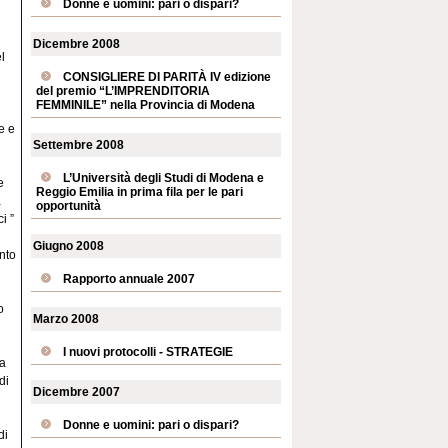
Donne e uomini: pari o dispari?
Dicembre 2008
l
CONSIGLIERE DI PARITÀ IV edizione
del premio “L’IMPRENDITORIA
FEMMINILE” nella Provincia di Modena
e e
Settembre 2008
L’Università degli Studi di Modena e
e
Reggio Emilia in prima fila per le pari
a
opportunità
i ”
Giugno 2008
nto
Rapporto annuale 2007
o
Marzo 2008
I nuovi protocolli - STRATEGIE
sa
di
Dicembre 2007
Donne e uomini: pari o dispari?
di