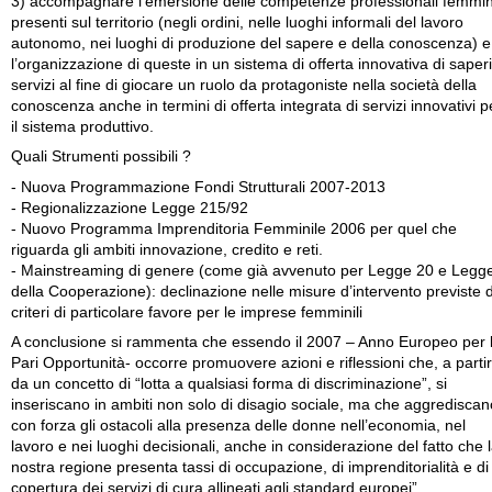
3) accompagnare l’emersione delle competenze professionali femmini
presenti sul territorio (negli ordini, nelle luoghi informali del lavoro
autonomo, nei luoghi di produzione del sapere e della conoscenza) e
l’organizzazione di queste in un sistema di offerta innovativa di saperi
servizi al fine di giocare un ruolo da protagoniste nella società della
conoscenza anche in termini di offerta integrata di servizi innovativi p
il sistema produttivo.
Quali Strumenti possibili ?
- Nuova Programmazione Fondi Strutturali 2007-2013
- Regionalizzazione Legge 215/92
- Nuovo Programma Imprenditoria Femminile 2006 per quel che
riguarda gli ambiti innovazione, credito e reti.
- Mainstreaming di genere (come già avvenuto per Legge 20 e Legg
della Cooperazione): declinazione nelle misure d’intervento previste d
criteri di particolare favore per le imprese femminili
A conclusione si rammenta che essendo il 2007 – Anno Europeo per 
Pari Opportunità- occorre promuovere azioni e riflessioni che, a parti
da un concetto di “lotta a qualsiasi forma di discriminazione”, si
inseriscano in ambiti non solo di disagio sociale, ma che aggrediscan
con forza gli ostacoli alla presenza delle donne nell’economia, nel
lavoro e nei luoghi decisionali, anche in considerazione del fatto che 
nostra regione presenta tassi di occupazione, di imprenditorialità e di
copertura dei servizi di cura allineati agli standard europei”.