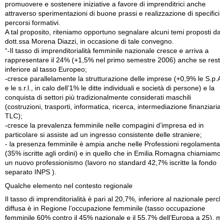
promuovere e sostenere iniziative a favore di imprenditrici anche
attraverso sperimentazioni di buone prassi e realizzazione di specifici
percorsi formativi.
A tal proposito, riteniamo opportuno segnalare alcuni temi proposti da
dott.ssa Morena Diazzi, in occasione di tale convegno.
“-Il tasso di imprenditorialità femminile nazionale cresce e arriva a
rappresentare il 24% (+1,5% nel primo semestre 2006) anche se res
inferiore al tasso Europeo;
-cresce parallelamente la strutturazione delle imprese (+0,9% le S.p.
e le s.r.l., in calo dell’1% le ditte individuali e società di persone) e la
conquista di settori più tradizionalmente considerati maschili
(costruzioni, trasporti, informatica, ricerca, intermediazione finanziari
TLC);
-cresce la prevalenza femminile nelle compagini d’impresa ed in
particolare si assiste ad un ingresso consistente delle straniere;
- la presenza femminile è ampia anche nelle Professioni regolamenta
(35% iscritte agli ordini) e in quello che in Emilia Romagna chiamiam
un nuovo professionismo (lavoro no standard 42,7% iscritte la fondo
separato INPS ).
Qualche elemento nel contesto regionale
Il tasso di imprenditorialità è pari al 20,7%, inferiore al nazionale per
diffusa è in Regione l’occupazione femminile (tasso occupazione
femminile 60% contro il 45% nazionale e il 55,7% dell’Europa a 25), 