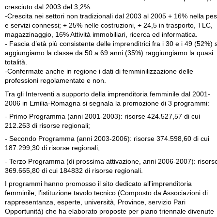
cresciuto dal 2003 del 3,2%.
-Crescita nei settori non tradizionali dal 2003 al 2005 + 16% nella pe
e servizi connessi; + 25% nelle costruzioni, + 24,5 in trasporto, TLC,
magazzinaggio, 16% Attività immobiliari, ricerca ed informatica.
- Fascia d’età più consistente delle imprenditrici fra i 30 e i 49 (52%) 
aggiungiamo la classe da 50 a 69 anni (35%) raggiungiamo la quasi
totalità.
-Confermate anche in regione i dati di femminilizzazione delle
professioni regolamentate e non.
Tra gli Interventi a supporto della imprenditoria femminile dal 2001-
2006 in Emilia-Romagna si segnala la promozione di 3 programmi:
- Primo Programma (anni 2001-2003): risorse 424.527,57 di cui
212.263 di risorse regionali;
- Secondo Programma (anni 2003-2006): risorse 374.598,60 di cui
187.299,30 di risorse regionali;
- Terzo Programma (di prossima attivazione, anni 2006-2007): risors
369.665,80 di cui 184832 di risorse regionali.
I programmi hanno promosso il sito dedicato all’imprenditoria
femminile, l’istituzione tavolo tecnico (Composto da Associazioni di
rappresentanza, esperte, università, Province, servizio Pari
Opportunità) che ha elaborato proposte per piano triennale divenute