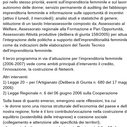
poi nello stesso priorità; eventi sull’imprenditoria femminile e sul lavo
autonomo delle donne; servizio permanente di auditing dei fabbisogn
imprenditoria femminile e informazione sulle opportunità di incentivi
(attivo il lunedì, il mercoledì); analisi studi e statistiche di genere;
istituzione di un tavolo Interassessorile composto da: Assessorato al
Welfare, Assessorato regionale alla Formazione e Pari Opportunità,
Assessorato Attività produttive (delibera di giunta 158/2005) per attu
l’integrazione delle politiche a supporto dell’imprenditorialità femminil
come da indicazioni delle elaborazioni del Tavolo Tecnico
dell’imprenditoria femminile.
Il terzo programma in via d’attuazione per l’imprenditoria femminile
(2006-2007) vede come ambiti principali d’intervento il credito,
l’innovazione, la costruzione di Network.
Altri interventi:
1) Legge 20 – per l’Artigianato (Delibera di Giunta n. 680 del 17 mag
2006):
2) Legge Regionale n. 6 del 06 giugno 2006 sulla Cooperazione
Sulla base di quanto emerso, emergono varie riflessioni, tra cui
- le donne sono una risorsa strutturale dell’economia del paese e del
nostra regione; forte è il loro contributo/vocazione nella costruzione d
equilibrio (sostenibilità delle intraprese) e coesione sociale
(collegamento e attenzione alle specificità dei territori);