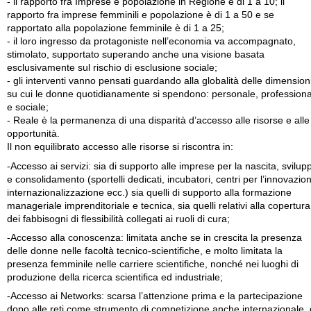
- il rapporto fra Imprese e popolazione in Regione è di 1 a 10; il
rapporto fra imprese femminili e popolazione è di 1 a 50 e se
rapportato alla popolazione femminile è di 1 a 25;
- il loro ingresso da protagoniste nell’economia va accompagnato,
stimolato, supportato superando anche una visione basata
esclusivamente sul rischio di esclusione sociale;
- gli interventi vanno pensati guardando alla globalità delle dimension
su cui le donne quotidianamente si spendono: personale, professiona
e sociale;
- Reale è la permanenza di una disparità d’accesso alle risorse e alle
opportunità.
Il non equilibrato accesso alle risorse si riscontra in:
-Accesso ai servizi: sia di supporto alle imprese per la nascita, svilup
e consolidamento (sportelli dedicati, incubatori, centri per l’innovazio
internazionalizzazione ecc.) sia quelli di supporto alla formazione
manageriale imprenditoriale e tecnica, sia quelli relativi alla copertura
dei fabbisogni di flessibilità collegati ai ruoli di cura;
-Accesso alla conoscenza: limitata anche se in crescita la presenza
delle donne nelle facoltà tecnico-scientifiche, e molto limitata la
presenza femminile nelle carriere scientifiche, nonché nei luoghi di
produzione della ricerca scientifica ed industriale;
-Accesso ai Networks: scarsa l’attenzione prima e la partecipazione
dopo alle reti come strumento di competizione anche internazionale, 