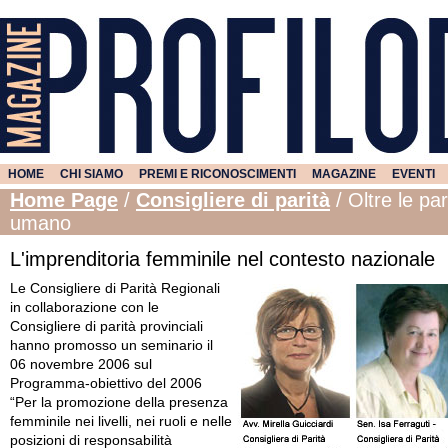
HOME
CHI SIAMO
PREMI E RICONOSCIMENTI
MAGAZINE
EVENTI
Home Page
/
Consigliere di parità
/
Oltre le pa
umano
L'imprenditoria femminile nel contesto nazionale
Le Consigliere di Parità Regionali
in collaborazione con le
Consigliere di parità provinciali
hanno promosso un seminario il
06 novembre 2006 sul
Programma-obiettivo del 2006
“Per la promozione della presenza
femminile nei livelli, nei ruoli e nelle
posizioni di responsabilità