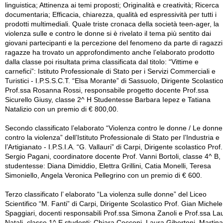
linguistica; Attinenza ai temi proposti; Originalità e creatività; Ricerca
documentaria; Efficacia, chiarezza, qualità ed espressività per tutti i
prodotti multimediali. Quale triste cronaca della società teen-ager, la
violenza sulle e contro le donne si è rivelato il tema più sentito dai
giovani partecipanti e la percezione del fenomeno da parte di ragazzi
ragazze ha trovato un approfondimento anche l’elaborato prodotto
dalla classe poi risultata prima classificata dal titolo: “Vittime e
carnefici”: Istituto Professionale di Stato per i Servizi Commerciali e
Turistici - I.P.S.S.C.T. “Elsa Morante” di Sassuolo, Dirigente Scolastic
Prof.ssa Rosanna Rossi, responsabile progetto docente Prof.ssa
Sicurello Giusy, classe 2^ H Studentesse Barbara Iepez e Tatiana
Natalizio con un premio di € 800,00.
Secondo classificato l’elaborato “Violenza contro le donne / Le donne
contro la violenza” dell’Istituto Professionale di Stato per l’Industria e
l’Artigianato - I.P.S.I.A. “G. Vallauri” di Carpi, Dirigente scolastico Prof.
Sergio Pagani, coordinatore docente Prof. Vanni Bortoli, classe 4^ B,
studentesse: Diana Dimiddio, Elettra Grillini, Catia Monelli, Teresa
Simoniello, Angela Veronica Pellegrino con un premio di € 600.
Terzo classificato l’ elaborato “La violenza sulle donne” del Liceo
Scientifico “M. Fanti” di Carpi, Dirigente Scolastico Prof. Gian Michele
Spaggiari, docenti responsabili Prof.ssa Simona Zanoli e Prof.ssa La
Natali, classe 1^ E studenti: Chiara Cocconi, Laura Gibertoni, Martina