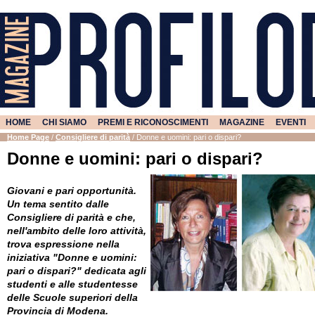
HOME
CHI SIAMO
PREMI E RICONOSCIMENTI
MAGAZINE
EVENTI
Home Page
/
Consigliere di parità
/
Donne e uomini: pari o dispari?
Donne e uomini: pari o dispari?
Giovani e pari opportunità.
Un tema sentito dalle
Consigliere di parità e che,
nell'ambito delle loro attività,
trova espressione nella
iniziativa "Donne e uomini:
pari o dispari?" dedicata agli
studenti e alle studentesse
delle Scuole superiori della
Provincia di Modena.