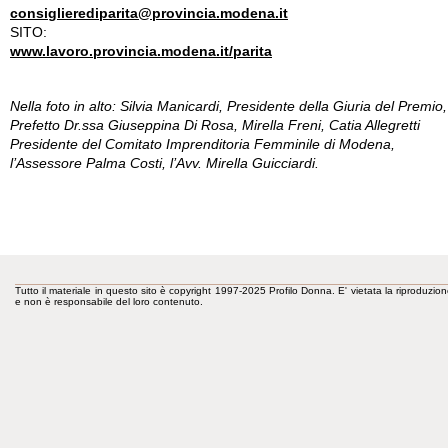
consiglierediparita@provincia.modena.it
SITO:
www.lavoro.provincia.modena.it/parita
Nella foto in alto: Silvia Manicardi, Presidente della Giuria del Premio, 
Prefetto Dr.ssa Giuseppina Di Rosa, Mirella Freni, Catia Allegretti
Presidente del Comitato Imprenditoria Femminile di Modena,
l’Assessore Palma Costi, l’Avv. Mirella Guicciardi.
Tutto il materiale in questo sito è copyright 1997-2025 Profilo Donna. E' vietata la riproduzion
e non è responsabile del loro contenuto.