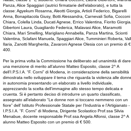
Panza, Alice Spaggiari (autrici firmatarie dell’elaborato), e tutta la
classe: Agyekum Rosanna, Aleotti Giorgia, Artioli Federico, Bigarelli
Anna, Bonapitacola Giusy, Botti Alessandra, Carnevali Sofia, Cocconi
Chiara, Colella Linda, Ducati Agnese, Errico Valentina, Fiorito Giorgia
Gibertoni Laura, Guagliardo Federica, Malavasi Alice, Maramotti
Chiara, Mari Smelling, Marigliano Annabella, Panza Martina, Scionti
Valentina, Sclafani Manuela, Spaggiari Alice, Tumminieri Roberta, Vall
Ilaria, Zanotti Margherita, Zavaroni Agnese Olesia con un premio di €
400.
Per la prima volta la Commissione ha deliberato ad unanimità di dare
una menzione di merito all’alunno Matteo Esposito, classe 2^ A
dell’I.P.S.I.A. “F. Corni” di Modena, in considerazione della sensibilità
dimostrata nello sviluppare il tema che riguarda la violenza alle donn
in autonomia presentando un elaborato a livello individuale,
apprezzando la scelta dell’immagine allo stesso tempo delicata e
cruenta. Si è pertanto deciso di introdurre un quarto classificato,
assegnato all’elaborato “Le donne non si toccano nemmeno con un
fiore” dell’ Istituto Professionale Statale per l’Industria e l’Artigianato -
I.P.S.I.A. “F. Corni” di Modena, Dirigente Scolastico Prof.ssa Silvia
Menabue, docente responsabile Prof.ssa Angela Alfonsi, classe 2^ A
alunno Matteo Esposito con un premio di € 500.