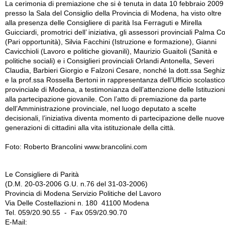
La cerimonia di premiazione che si è tenuta in data 10 febbraio 2009
presso la Sala del Consiglio della Provincia di Modena, ha visto oltre
alla presenza delle Consigliere di parità Isa Ferraguti e Mirella
Guicciardi, promotrici dell’ iniziativa, gli assessori provinciali Palma Co
(Pari opportunità), Silvia Facchini (Istruzione e formazione), Gianni
Cavicchioli (Lavoro e politiche giovanili), Maurizio Guaitoli (Sanità e
politiche sociali) e i Consiglieri provinciali Orlandi Antonella, Severi
Claudia, Barbieri Giorgio e Falzoni Cesare, nonché la dott.ssa Seghiz
e la prof.ssa Rossella Bertoni in rappresentanza dell’Ufficio scolastico
provinciale di Modena, a testimonianza dell’attenzione delle Istituzion
alla partecipazione giovanile. Con l’atto di premiazione da parte
dell’Amministrazione provinciale, nel luogo deputato a scelte
decisionali, l’iniziativa diventa momento di partecipazione delle nuove
generazioni di cittadini alla vita istituzionale della città.
Foto: Roberto Brancolini www.brancolini.com
Le Consigliere di Parità
(D.M. 20-03-2006 G.U. n.76 del 31-03-2006)
Provincia di Modena Servizio Politiche del Lavoro
Via Delle Costellazioni n. 180 41100 Modena
Tel. 059/20.90.55 - Fax 059/20.90.70
E-Mail: