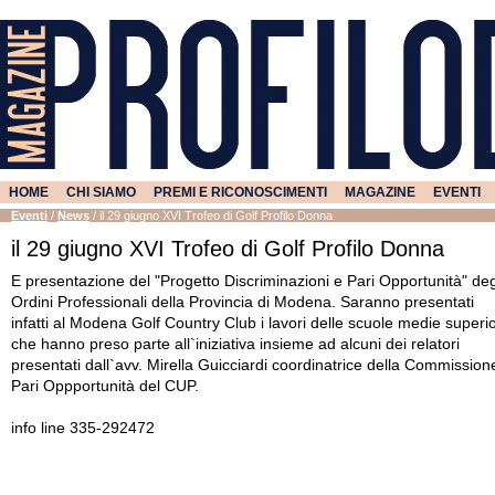
HOME
CHI SIAMO
PREMI E RICONOSCIMENTI
MAGAZINE
EVENTI
Eventi
/
News
/
il 29 giugno XVI Trofeo di Golf Profilo Donna
il 29 giugno XVI Trofeo di Golf Profilo Donna
E presentazione del "Progetto Discriminazioni e Pari Opportunità" deg
Ordini Professionali della Provincia di Modena. Saranno presentati
infatti al Modena Golf Country Club i lavori delle scuole medie superio
che hanno preso parte all`iniziativa insieme ad alcuni dei relatori
presentati dall`avv. Mirella Guicciardi coordinatrice della Commission
Pari Oppportunità del CUP.
info line 335-292472