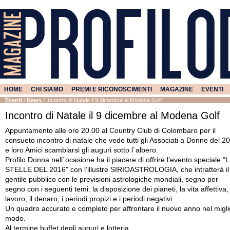
HOME
CHI SIAMO
PREMI E RICONOSCIMENTI
MAGAZINE
EVENTI
Eventi
/
News
/
Incontro di Natale il 9 dicembre al Modena Golf
Incontro di Natale il 9 dicembre al Modena Golf
Appuntamento alle ore 20.00 al Country Club di Colombaro per il
consueto incontro di natale che vede tutti gli Associati a Donne del 2
e loro Amici scambiarsi gli auguri sotto l`albero.
Profilo Donna nell`ocasione ha il piacere di offrire l’evento speciale “
STELLE DEL 2016” con l’illustre SIRIOASTROLOGIA, che intratterà il
gentile pubblico con le previsioni astrologiche mondiali, segno per
segno con i seguenti temi: la disposizione dei pianeti, la vita affettiva, 
lavoro, il denaro, i periodi propizi e i periodi negativi.
Un quadro accurato e completo per affrontare il nuovo anno nel migli
modo.
Al termine buffet degli auguri e lotteria