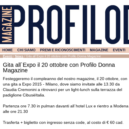
HOME
CHI SIAMO
PREMI E RICONOSCIMENTI
MAGAZINE
EVENTI
Eventi
/
News
/
Gita all`Expo il 20 ottobre con Profilo Donna Magazine
Gita all`Expo il 20 ottobre con Profilo Donna
Magazine
Festeggeremo il compleanno del nostro magazine, il 20 ottobre, con
una gita a Expo 2015 - Milano, dove siamo invitate alle 13.30 da
Claudia Cremonini a ritrovarci per un light-lunch sulla terrazza del
padiglione CibusèItalia.
Partenza ore 7.30 in pulman davanti all`hotel Lux e rientro a Modena
alle ore 21.30
Trasferta + biglietto con ingresso senza code, al costo di € 60 cad.