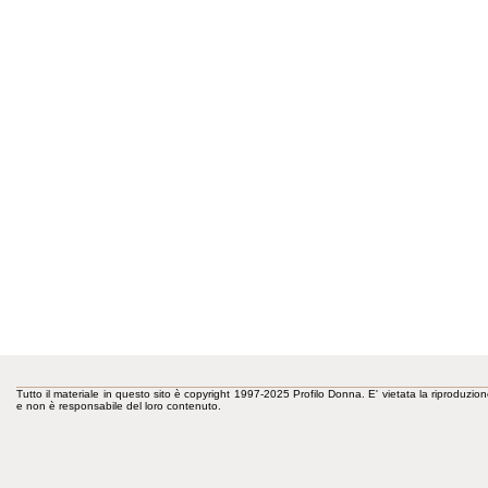
Tutto il materiale in questo sito è copyright 1997-2025 Profilo Donna. E' vietata la riproduzion
e non è responsabile del loro contenuto.